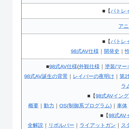
■【
パトレ
アニ
■【
パトレ
98式AV仕様
｜
開発史
｜
■
98式AV仕様
(
外観仕様
｜
塗装/マー
98式AV誕生の背景
｜
レイバーの夜明け
｜
第
ラ
■【
98式AVイン
概要
｜
動力
｜
OS(制御系プログラム)
｜
車体
■【
98式A
全解説
｜
リボルバー
｜
ライアットガン
｜
ス