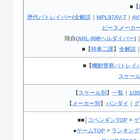
■【
歴代パトレイバー
(
全解説
｜
MPL97AV-T
｜
AV
ピースメーカ
陸自(
ARL-99Bヘルダイバー
)
■【
特車二課
】
全解説
■【
機動警察パトレイ
スケー
【
スケール別
】
一覧
｜
1/35
【
メーカー別
】
バンダイ
｜
グ
■■│
コペンギンTOP
>
ゲ
●
ゲームTOP
>
ランキング