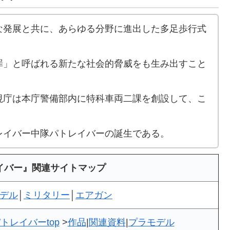
な発展と共に、あらゆる分野に進出した多足歩行式
罪」と呼ばれる新たな社会的脅威をも生み出すこと
視庁は本庁警備部内に特科車両二課を創設して、こ
レイバー中隊パトレイバーの誕生である。
イバー』関連サイトマップ
デル
│
ミリタリー
│
エアガン
トレイバーtop
>
作品
|
関連資料
|
プラモデル