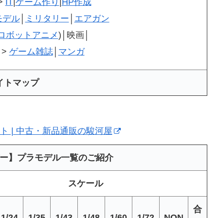
>
IT
|
ゲーム作り
|
HP作成
モデル
│
ミリタリー
│
エアガン
ロボットアニメ
)│映画│
>
ゲーム雑誌
│
マンガ
イトマップ
フト | 中古・新品通販の駿河屋
ー】プラモデル一覧のご紹介
スケール
合
1/24
1/35
1/43
1/48
1/60
1/72
NON