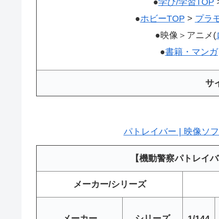
●
学び/学習TOP
●
ホビーTOP
>
プラ
●映像＞アニメ(
●
書籍・マンガ
サ
パトレイバー | 映像ソ
【機動警察パトレイバ
メーカー/シリーズ
メーカー
シリーズ
1/144