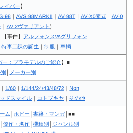
レイバー
】
S-98
｜
AVS-98MARKII
｜
AV-98T
｜
AV-X0零式
｜
AV-0
ー
｜
AV-2ヴァリアント
)
｜【事件】
アルフォンスvsグリフォン
｜
特車二課の誕生
｜
制服
｜
車輌
バー：プラモデルのご紹介
】■
ル別
│
メーカー別
｜
1/60
｜
1/144/24/43/48/72
｜
Non
ッドスマイル
｜
コトブキヤ
｜
その他
ーム
│
ホビー
│
書籍・マンガ
│■■
│
傑作・名作
│
機種別
│
ジャンル別