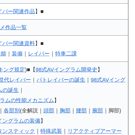
イバー関連作品
】■
メ作品一覧
イバー関連資料
】■
性能
｜
装備
｜
レイバー
｜
特車二課
キング規定
)■【
98式AVイングラム開発史
】
2世代レイバー
｜
パトレイバーの誕生
｜
98式AVイング
ムの誕生
｜
グラムの性能メカニズム
】
｜
各部別
(全解説｜
頭部
｜
胸部
｜
腰部
｜
腕部
｜脚部)
Vイングラムの装備
】
タンスティック
｜
特殊武装
｜
リアクティブアーマー