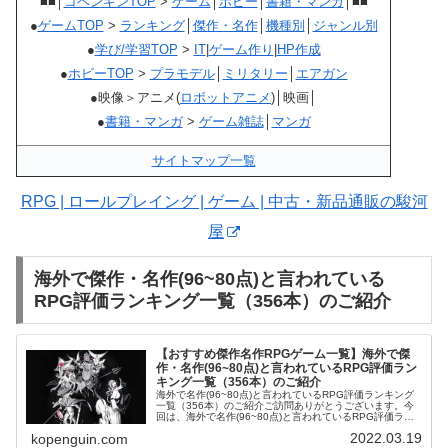
■■│
コペンギンTOP
>
ゲーム
│
ホビー
│
書籍・マンガ
│■■
●
ゲームTOP
>
ランキング
│
傑作・名作
│
機種別
│
ジャンル別
●
学び/学習TOP
>
IT
|
ゲーム作り
|
HP作成
●
ホビーTOP
>
プラモデル
│
ミリタリー
│
エアガン
●映像＞アニメ(
ロボットアニメ
)│映画│
●
書籍・マンガ
>
ゲーム雑誌
│
マンガ
サイトマップ一覧
RPG | ロールプレイング | ゲーム | 中古・新品通販の駿河
屋
海外で傑作・名作(96~80点)と言われている
RPG評価ランキング一覧（356本）のご紹介
【おすすめ傑作名作RPGゲーム一覧】海外で傑
作・名作(96~80点)と言われているRPG評価ラン
キング一覧（356本）のご紹介
海外で名作(96~80点)と言われているRPG評価ランキング
一覧（356本）のご紹介ご訪問ありがとうございます。今
回は、海外で名作(96~80点)と言われているRPG評価ラン
キング一覧（356本）をご紹介します。アニメ系CDペルソ
2022.03.19
kopenguin.com
ナ5 ザ・...