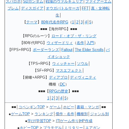
スパロボ
│
SDガンダム
│
戦場のヴァルキュリア
│
ファイアーエム
ブレム
│
ディスガイア
│
オウガバトルサーガ
│
FFT
│
真・女神転
生
│
【
テーマ
】
80年代名作RPG
（
1
│
2
│
3
│
4
│
5
）
■■■【海外RPG】■■■
【RPGのルーツ】
ロード・オブ・ザ・リング
【80年代RPG】
ウィザードリィ
（
名作
│
入門
）
【FPS+RPG】
ボーダーランズ
│
Fallout
│
The Elder Scrolls
│
バ
イオショック
【TPS+RPG】
ウィッチャー
│
ソウル
│
【SF+RPG】
マスエフェクト
│
【俯瞰+ARPG】
ディアブロ
│
ディヴィニティ
機種（
DC
）
■■■【
RPGの歴史
】■■■
1
│
2
│
3
│
4
│
5
）
■■│
コペンギンTOP
>
ゲーム
│
ホビー
│
書籍・マンガ
│■■
●
ゲームTOP
>
ランキング
│
傑作・名作
│
機種別
│
ジャンル別
●
学び/学習TOP
>
IT
|
ゲーム作り
|
HP作成
●
ホビーTOP
>
プラモデル
│
ミリタリー
│
エアガン