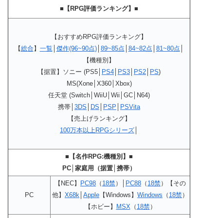
■【RPG評価ランキング】■
【おすすめRPG評価ランキング】
【
総合
】
一覧
│
傑作(96~90点)
│
89~85点
│
84~82点
│
81~80点
│
【機種別】
【据置】ソニー (PS5│
PS4
│
PS3
│
PS2
│
PS
)
MS(Xone│X360│Xbox)
任天堂 (Switch│WiiU│Wii│GC│N64)
携帯│
3DS
│
DS
│
PSP
│
PSVita
【売上げランキング】
100万本以上RPGシリーズ
│
■【名作RPG:機種別】■
PC│家庭用（据置│携帯）
【NEC】
PC98
（
18禁
）│
PC88
（
18禁
）【その
PC
他】
X68k
│
Apple
【Windows】
Windows
（
18禁
）
【ホビー】
MSX
（
18禁
）