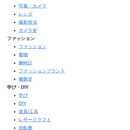
写真・カメラ
レンズ
撮影技法
カメラ史
ファッション
ファッション
着物
腕時計
ファッションブランド
服飾史
学び・DIY
学び
DIY
道具/工具
レザークラフト
自転車