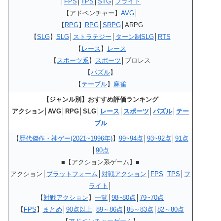
│
FPS
│
TPS
│
STG
│
フライト
【アドベンチャー】
AVG
│
【
RPG
】
RPG
│
SRPG
│ARPG
【
SLG
】
SLG
│
ストラテジー
│
ターン制SLG
│
RTS
【
レース
】
レース
【
スポーツ系
】
スポーツ
│プロレス
【
パズル
】
【
テーブル
】
麻雀
【ジャンル別】おすすめ評価ランキング
アクション│AVG│RPG│SLG│
レース
│
スポーツ
│
パズル
│
テー
ブル
【
歴代傑作・神ゲー(2021~1996年)
】
99~94点
│
93~92点
│
91点
│
90点
■【アクション系ゲーム】■
アクション│
プラットフォーム
│
対戦アクション
│
FPS
│
TPS
│
フ
ライト
│
【
対戦アクション
】
一覧
│
98~80点
│
79~70点
【
FPS
】
まとめ
│
90点以上
│
89～86点
│
85～83点
│
82～80点