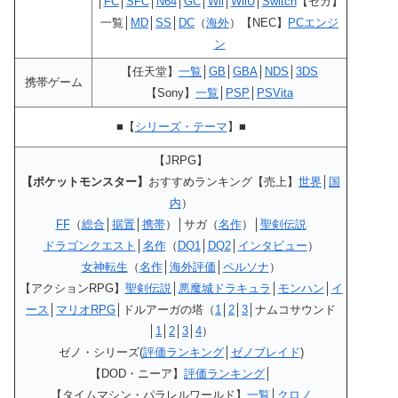
│
FC
│
SFC
│
N64
│
GC
│
Wii
│
WiiU
│
Switch
【セガ】
一覧│
MD
│
SS
│
DC
（
海外
）【NEC】
PCエンジ
ン
【任天堂】
一覧
│
GB
│
GBA
│
NDS
│
3DS
携帯ゲーム
【Sony】
一覧
│
PSP
│
PSVita
■【
シリーズ・テーマ
】■
【JRPG】
【ポケットモンスター】
おすすめランキング【売上】
世界
│
国
内
）
FF
（
総合
│
据置
│
携帯
）│サガ（
名作
）│
聖剣伝説
ドラゴンクエスト
│
名作
（
DQ1
│
DQ2
│
インタビュー
）
女神転生
（
名作
│
海外評価
│
ペルソナ
）
【アクションRPG】
聖剣伝説
│
悪魔城ドラキュラ
│
モンハン
│
イ
ース
│
マリオRPG
│ドルアーガの塔（
1
│
2
│
3
│ナムコサウンド
│
1
│
2
│
3
│
4
）
ゼノ・シリーズ(
評価ランキング
│
ゼノブレイド
)
【DOD・ニーア】
評価ランキング
│
【タイムマシン・パラレルワールド】
一覧
│
クロノ