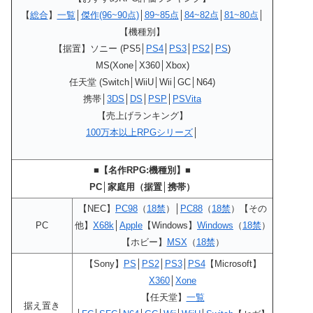
【
総合
】
一覧
│
傑作(96~90点)
│
89~85点
│
84~82点
│
81~80点
│
【機種別】
【据置】ソニー (PS5│
PS4
│
PS3
│
PS2
│
PS
)
MS(Xone│X360│Xbox)
任天堂 (Switch│WiiU│Wii│GC│N64)
携帯│
3DS
│
DS
│
PSP
│
PSVita
【売上げランキング】
100万本以上RPGシリーズ
│
■【名作RPG:機種別】■
PC│家庭用（据置│携帯）
【NEC】
PC98
（
18禁
）│
PC88
（
18禁
）【その
PC
他】
X68k
│
Apple
【Windows】
Windows
（
18禁
）
【ホビー】
MSX
（
18禁
）
【Sony】
PS
│
PS2
│
PS3
│
PS4
【Microsoft】
X360
│
Xone
【任天堂】
一覧
据え置き