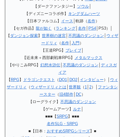
【ダークファンタジー】
ソウル
│
【ディズニーコラボ作】
キングダムハーツ
【日本ファルコム】
イース
│軌跡（
名作
）
【セガ作品】
龍が如く
（
ランキング
│
名作
│
PS4
│PS3）│
【
ダンジョン探索
】
世界樹の迷宮
│
不思議のダンジョン
│
ウィザ
ードリィ
（
名作
│
入門
）
【王道RPG】
ブレイブ
│
【近未来＋西部劇戦車RPG】
メタルマックス
【やりこみRPG】
幻想水滸伝
│
不思議のダンジョン
│
ディスガ
イア
【
RPG
】
ドラゴンクエスト
（
DQ1
│
DQ2
│
インタビュー
）│
ウィ
ザードリィ
（
ウィザードリィとは
│
世界観
（
1
│
2
）│
ファンタシ
ースター
（
旧4部作
│
DC
）
【ローグライク】
不思議のダンジョン
【ゲームアーツ】
ルナ
│
■■■【
SRPG
】■■■
名作SLG・SRPG
■【日本：
おすすめSRPGシリーズ
】■