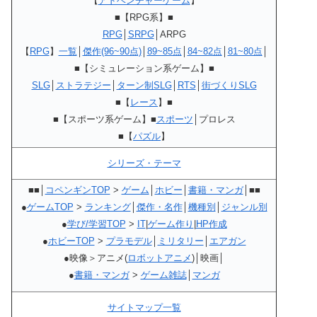
【
アドベンチャーゲーム
】
■【RPG系】■
RPG
│
SRPG
│ARPG
【
RPG
】
一覧
│
傑作(96~90点)
│
89~85点
│
84~82点
│
81~80点
│
■【シミュレーション系ゲーム】■
SLG
│
ストラテジー
│
ターン制SLG
│
RTS
│
街づくりSLG
■【
レース
】■
■【スポーツ系ゲーム】■
スポーツ
│プロレス
■【
パズル
】
シリーズ・テーマ
■■│
コペンギンTOP
>
ゲーム
│
ホビー
│
書籍・マンガ
│■■
●
ゲームTOP
>
ランキング
│
傑作・名作
│
機種別
│
ジャンル別
●
学び/学習TOP
>
IT
|
ゲーム作り
|
HP作成
●
ホビーTOP
>
プラモデル
│
ミリタリー
│
エアガン
●映像＞アニメ(
ロボットアニメ
)│映画│
●
書籍・マンガ
>
ゲーム雑誌
│
マンガ
サイトマップ一覧