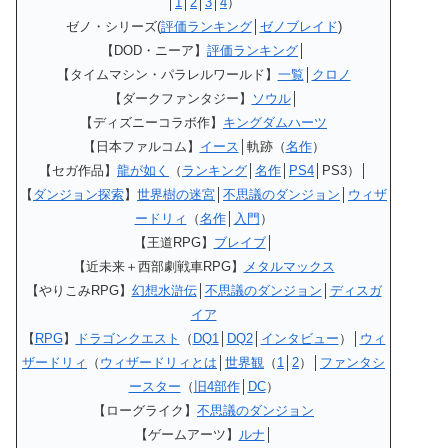
│
1
│
2
│
3
│
4
）
ゼノ・シリーズ(
評価ランキング
│
ゼノブレイド
)
【DOD・ニーア】
評価ランキング
│
【タイムマシン・パラレルワールド】
一覧
│
クロノ
【ダークファンタジー】
ソウル
│
【ディズニーコラボ作】
キングダムハーツ
【日本ファルコム】
イース
│軌跡（
名作
）
【セガ作品】
龍が如く
（
ランキング
│
名作
│
PS4
│PS3）│
【
ダンジョン探索
】
世界樹の迷宮
│
不思議のダンジョン
│
ウィザ
ードリィ
（
名作
│
入門
）
【王道RPG】
ブレイブ
│
【近未来＋西部劇戦車RPG】
メタルマックス
【やりこみRPG】
幻想水滸伝
│
不思議のダンジョン
│
ディスガ
イア
【
RPG
】
ドラゴンクエスト
（
DQ1
│
DQ2
│
インタビュー
）│
ウィ
ザードリィ
（
ウィザードリィとは
│
世界観
（
1
│
2
）│
ファンタシ
ースター
（
旧4部作
│
DC
）
【ローグライク】
不思議のダンジョン
【ゲームアーツ】
ルナ
│