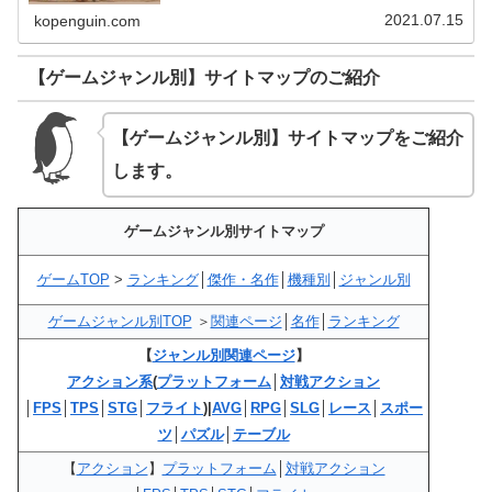
ヤー、イース、エメ...
2021.07.15
kopenguin.com
【ゲームジャンル別】サイトマップのご紹介
【ゲームジャンル別】サイトマップをご紹介
します。
ゲームジャンル別サイトマップ
ゲームTOP
>
ランキング
│
傑作・名作
│
機種別
│
ジャンル別
ゲームジャンル別TOP
＞
関連ページ
│
名作
│
ランキング
【
ジャンル別関連ページ
】
アクション系
(
プラットフォーム
│
対戦アクション
│
FPS
│
TPS
│
STG
│
フライト
)|
AVG
│
RPG
│
SLG
│
レース
│
スポー
ツ
│
パズル
│
テーブル
【
アクション
】
プラットフォーム
│
対戦アクション