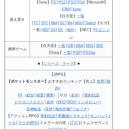
【Sony】
PS
│
PS2
│
PS3
│
PS4
【Microsoft】
X360
│
Xone
【任天堂】
一覧
据え置き
│
FC
│
SFC
│
N64
│
GC
│
Wii
│
WiiU
│
Switch
【セガ】
一覧│
MD
│
SS
│
DC
（
海外
）【NEC】
PCエンジ
ン
【任天堂】
一覧
│
GB
│
GBA
│
NDS
│
3DS
携帯ゲーム
【Sony】
一覧
│
PSP
│
PSVita
■【
シリーズ・テーマ
】■
【JRPG】
【ポケットモンスター】
おすすめランキング【売上】
世界
│
国
内
）
FF
（
総合
│
据置
│
携帯
）│サガ（
名作
）│
聖剣伝説
ドラゴンクエスト
│
名作
（
DQ1
│
DQ2
│
インタビュー
）
女神転生
（
名作
│
海外評価
│
ペルソナ
）
【アクションRPG】
聖剣伝説
│
悪魔城ドラキュラ
│
モンハン
│
イ
ース
│
マリオRPG
│ドルアーガの塔（
1
│
2
│
3
│ナムコサウンド