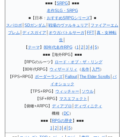
■■■【
SRPG
】■■■
名作SLG・SRPG
■【日本：
おすすめSRPGシリーズ
】■
スパロボ
│
SDガンダム
│
戦場のヴァルキュリア
│
ファイアーエム
ブレム
│
ディスガイア
│
オウガバトルサーガ
│
FFT
│
真・女神転
生
│
【
テーマ
】
80年代名作RPG
（
1
│
2
│
3
│
4
│
5
）
■■■【海外RPG】■■■
【RPGのルーツ】
ロード・オブ・ザ・リング
【80年代RPG】
ウィザードリィ
（
名作
│
入門
）
【FPS+RPG】
ボーダーランズ
│
Fallout
│
The Elder Scrolls
│
バ
イオショック
【TPS+RPG】
ウィッチャー
│
ソウル
│
【SF+RPG】
マスエフェクト
│
【俯瞰+ARPG】
ディアブロ
│
ディヴィニティ
機種（
DC
）
■■■【
RPGの歴史
】■■■
1
│
2
│
3
│
4
│
5
）