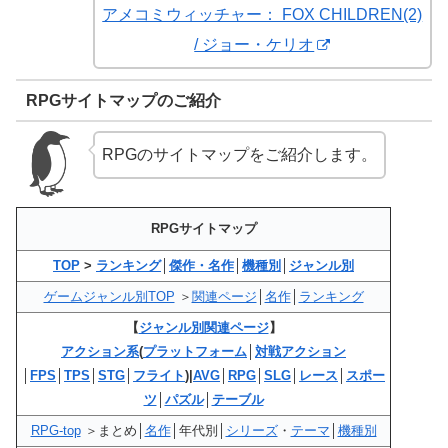
アメコミウィッチャー： FOX CHILDREN(2)
/ ジョー・ケリオ
RPGサイトマップのご紹介
RPGのサイトマップをご紹介します。
RPGサイトマップ
TOP
>
ランキング
│
傑作・名作
│
機種別
│
ジャンル別
ゲームジャンル別TOP
＞
関連ページ
│
名作
│
ランキング
【
ジャンル別関連ページ
】
アクション系
(
プラットフォーム
│
対戦アクション
│
FPS
│
TPS
│
STG
│
フライト
)|
AVG
│
RPG
│
SLG
│
レース
│
スポー
ツ
│
パズル
│
テーブル
RPG-top
＞まとめ│
名作
│年代別│
シリーズ
・
テーマ
│
機種別