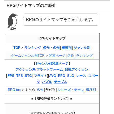
RPGサイトマップのご紹介
RPGのサイトマップをご紹介します。
RPGサイトマップ
TOP
>
ランキング
│
傑作・名作
│
機種別
│
ジャンル別
ゲームジャンル別TOP
＞
関連ページ
│
名作
│
ランキング
【
ジャンル別関連ページ
】
アクション系
(
プラットフォーム
│
対戦アクション
│
FPS
│
TPS
│
STG
│
フライト
)|
AVG
│
RPG
│
SLG
│
レース
│
スポー
ツ
│
パズル
│
テーブル
RPG-top
＞まとめ│
名作
│年代別│
シリーズ
・
テーマ
│
機種別
■【RPG評価ランキング】■
【おすすめRPG評価ランキング】