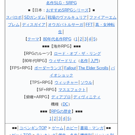
名作SLG・SRPG
■【日本：
おすすめSRPGシリーズ
】■
スパロボ
│
SDガンダム
│
戦場のヴァルキュリア
│
ファイアーエム
ブレム
│
ディスガイア
│
オウガバトルサーガ
│
FFT
│
真・女神転
生
│
【
テーマ
】
80年代名作RPG
（
1
│
2
│
3
│
4
│
5
）
■■■【海外RPG】■■■
【RPGのルーツ】
ロード・オブ・ザ・リング
【80年代RPG】
ウィザードリィ
（
名作
│
入門
）
【FPS+RPG】
ボーダーランズ
│
Fallout
│
The Elder Scrolls
│
バ
イオショック
【TPS+RPG】
ウィッチャー
│
ソウル
│
【SF+RPG】
マスエフェクト
│
【俯瞰+ARPG】
ディアブロ
│
ディヴィニティ
機種（
DC
）
■■■【
RPGの歴史
】■■■
1
│
2
│
3
│
4
│
5
）
■■│
コペンギンTOP
>
ゲーム
│
ホビー
│
書籍・マンガ
│■■