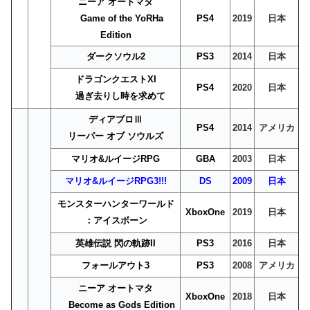
ニーア オートマタ
Game of the YoRHa
PS4
2019
日本
Edition
ダークソウル2
PS3
2014
日本
ドラゴンクエストXI
PS4
2020
日本
過ぎ去りし時を求めて
ディアブロⅢ
PS4
2014
アメリカ
リーパー オブ ソウルズ
マリオ&ルイージRPG
GBA
2003
日本
マリオ&ルイージRPG3!!!
DS
2009
日本
モンスターハンターワールド
XboxOne
2019
日本
：アイスボーン
英雄伝説 閃の軌跡II
PS3
2016
日本
フォールアウト3
PS3
2008
アメリカ
ニーア オートマタ
XboxOne
2018
日本
Become as Gods Edition