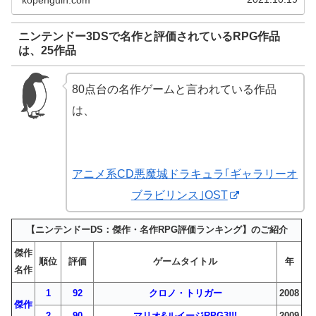
ニンテンドー3DSで名作と評価されているRPG作品
は、25作品
80点台の名作ゲームと言われている作品
は、
アニメ系CD悪魔城ドラキュラ｢ギャラリーオ
ブラビリンス｣OST
【ニンテンドーDS：傑作・名作RPG評価ランキング】のご紹介
傑作
順位
評価
ゲームタイトル
年
名作
1
92
クロノ・トリガー
2008
傑作
2
90
マリオ&ルイージRPG3!!!
2009