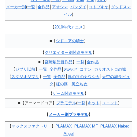
メーカー別
(
一覧
│
全作品
│
アオシマ
│
バンダイ
│
コトブキヤ
│
グッドスマ
イル
)
【
2010年代アニメ
】
■【
シドニアの騎士
】
【
クリエイター別関連モデル
】
■【
宮崎駿監督作品
】
一覧
│
全作品
【
ジブリ以前
】
一覧
│
全作品
│
未来少年コナン
│
カリオストロの城
【
スタジオジブリ
】
一覧
│
全作品
│
風の谷のナウシカ
│
天空の城ラピュ
タ
│
紅の豚
│
風立ちぬ
【
ゲーム関連モデル
】
■【アーマードコア】
プラモデル
(
一覧
│
キット
│
ユニット
)
【
メーカー別プラモデル
】
【
マックスファクトリー
】
PLAMAX
│
PLAMAX MF
│
PLAMAX Naked
Angel