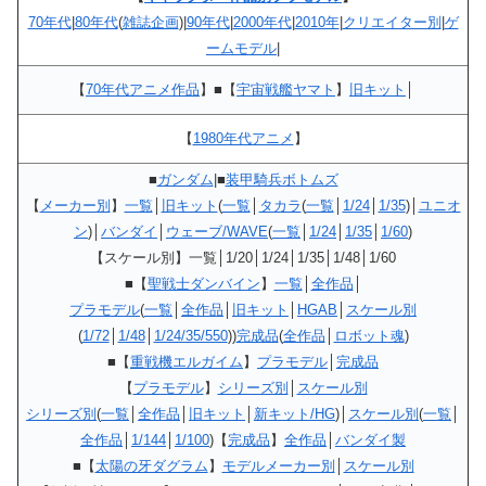
70年代
|
80年代
(
雑誌企画
)|
90年代
|
2000年代
|
2010年
|
クリエイター別
|
ゲ
ームモデル
|
【
70年代アニメ作品
】■【
宇宙戦艦ヤマト
】
旧キット
│
【
1980年代アニメ
】
■
ガンダム
|■
装甲騎兵ボトムズ
【
メーカー別
】
一覧
│
旧キット
(
一覧
│
タカラ
(
一覧
│
1/24
│
1/35
)│
ユニオ
ン
)│
バンダイ
│
ウェーブ/WAVE
(
一覧
│
1/24
│
1/35
│
1/60
)
【スケール別】一覧│1/20│1/24│1/35│1/48│1/60
■【
聖戦士ダンバイン
】
一覧
│
全作品
│
プラモデル
(
一覧
│
全作品
│
旧キット
│
HGAB
│
スケール別
(
1/72
│
1/48
│
1/24/35/550
))
完成品
(
全作品
│
ロボット魂
)
■【
重戦機エルガイム
】
プラモデル
│
完成品
【
プラモデル
】
シリーズ別
│
スケール別
シリーズ別
(
一覧
│
全作品
│
旧キット
│
新キット/HG
)│
スケール別
(
一覧
│
全作品
│
1/144
│
1/100
)【
完成品
】
全作品
│
バンダイ製
■【
太陽の牙ダグラム
】
モデルメーカー別
│
スケール別