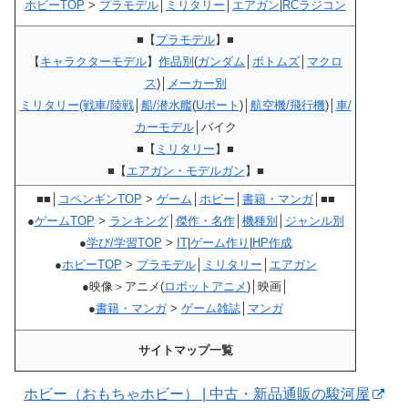
ホビーTOP
>
プラモデル
│
ミリタリー
│
エアガン
|
RCラジコン
■【
プラモデル
】■
【
キャラクターモデル
】
作品別
(
ガンダム
│
ボトムズ
│
マクロ
ス
)│
メーカー別
ミリタリー(戦車/陸戦
│
船/潜水艦
(
Uボート
)│
航空機/飛行機
)│
車/
カーモデル
│バイク
■【
ミリタリー
】■
■【
エアガン・モデルガン
】■
■■│
コペンギンTOP
>
ゲーム
│
ホビー
│
書籍・マンガ
│■■
●
ゲームTOP
>
ランキング
│
傑作・名作
│
機種別
│
ジャンル別
●
学び/学習TOP
>
IT
|
ゲーム作り
|
HP作成
●
ホビーTOP
>
プラモデル
│
ミリタリー
│
エアガン
●映像＞アニメ(
ロボットアニメ
)│映画│
●
書籍・マンガ
>
ゲーム雑誌
│
マンガ
サイトマップ一覧
ホビー（おもちゃホビー） | 中古・新品通販の駿河屋