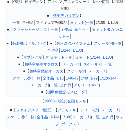
■【伝説巨神イデオン】アオシマ(アニメスケール│1/600初期│1/2600
戦艦
■【
機甲界ガリアン
】
一覧│全作品│フィギュア/完成品│
旧キット
(
一覧
│1/100│1/130)
■【
クラッシャージョウ
】
一覧
│
全作品
│
新キット
│
旧キットタカラ/ニ
ットー
│
■【
特装機兵ドルバック
】■【
銀河漂流バイファム
】
スケール別
(
一覧
│
全作品
│
1/144
│
1/100
)
■【
ザブングル
】
新旧キット一覧
│
旧キット
(
1/144
│
1/100
)
■【
超時空要塞マクロス
】
メーカー別
│
スケール別
│
一覧
■【
超時空世紀オーガス
】
スケール別
│
メーカー別
スケール別
(
一覧
│
全作品
│
1/16
│
1/40/42
│
1/48
│
1/72
│
1/120/144
)
メーカー別
(
一覧
│
全作品
│
アリイ
│
イマイ
)
■【
機甲創世記モスピーダ
】
【
1980年代雑誌企画モデル
】
■【
ファイブスター物語
】【
プラモデル
】
シリーズ別
│
メーカー別
スケール別
(
一覧
│
全作品
│
1/144
│
1/100
)
メーカー別
(
一覧
│
全作品
│
ウェ
ーブ
│
ボークス
)