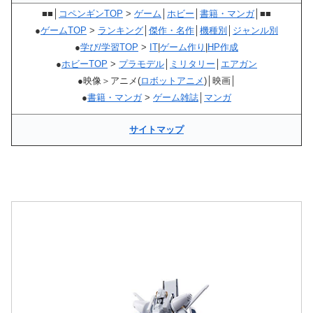
■■│
コペンギンTOP
>
ゲーム
│
ホビー
│
書籍・マンガ
│■■
●
ゲームTOP
>
ランキング
│
傑作・名作
│
機種別
│
ジャンル別
●
学び/学習TOP
>
IT
|
ゲーム作り
|
HP作成
●
ホビーTOP
>
プラモデル
│
ミリタリー
│
エアガン
●映像＞アニメ(
ロボットアニメ
)│映画│
●
書籍・マンガ
>
ゲーム雑誌
│
マンガ
サイトマップ