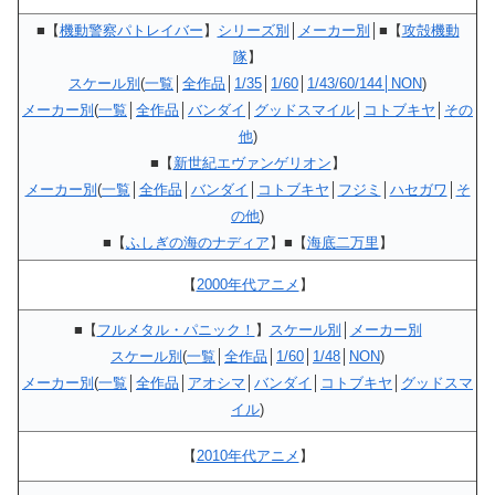
■【
機動警察パトレイバー
】
シリーズ別
│
メーカー別
│■【
攻殻機動
隊
】
スケール別
(
一覧
│
全作品
│
1/35
│
1/60
│
1/43/60/144│NON
)
メーカー別
(
一覧
│
全作品
│
バンダイ
│
グッドスマイル
│
コトブキヤ
│
その
他
)
■【
新世紀エヴァンゲリオン
】
メーカー別
(
一覧
│
全作品
│
バンダイ
│
コトブキヤ
│
フジミ
│
ハセガワ
│
そ
の他
)
■【
ふしぎの海のナディア
】■【
海底二万里
】
【
2000年代アニメ
】
■【
フルメタル・パニック！
】
スケール別
│
メーカー別
スケール別
(
一覧
│
全作品
│
1/60
│
1/48
│
NON
)
メーカー別
(
一覧
│
全作品
│
アオシマ
│
バンダイ
│
コトブキヤ
│
グッドスマ
イル
)
【
2010年代アニメ
】