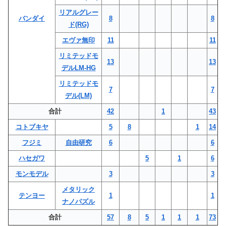
リアルグレー
バンダイ
8
8
ド(RG)
エヴァ無印
11
11
リミテッドモ
13
13
デルLM-HG
リミテッドモ
7
7
デル(LM)
合計
42
1
43
コトブキヤ
5
8
1
14
フジミ
自由研究
6
6
ハセガワ
5
1
6
モンモデル
3
3
メタリック
テンヨー
1
1
ナノパズル
合計
57
8
5
1
1
1
73