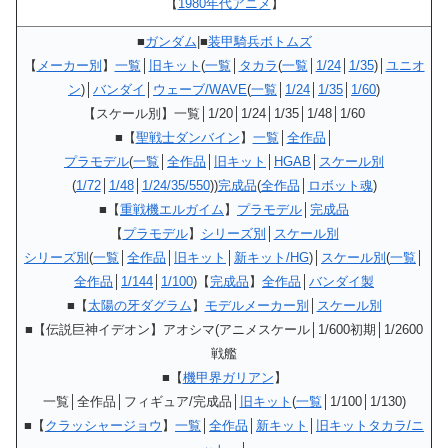
【
1980年代アニメ
】
■
ガンダム
|■
装甲騎兵ボトムズ
【
メーカー別
】
一覧
│
旧キット
(
一覧
│
タカラ
(
一覧
│
1/24
│
1/35
)│
ユニオ
ン
)│
バンダイ
│
ウェーブ/WAVE
(
一覧
│
1/24
│
1/35
│
1/60
)
【スケール別】一覧│1/20│1/24│1/35│1/48│1/60
■【
聖戦士ダンバイン
】
一覧
│
全作品
│
プラモデル
(
一覧
│
全作品
│
旧キット
│
HGAB
│
スケール別
(
1/72
│
1/48
│
1/24/35/550
))
完成品
(
全作品
│
ロボット魂
)
■【
重戦機エルガイム
】
プラモデル
│
完成品
【
プラモデル
】
シリーズ別
│
スケール別
シリーズ別
(
一覧
│
全作品
│
旧キット
│
新キット/HG
)│
スケール別
(
一覧
│
全作品
│
1/144
│
1/100
)【
完成品
】
全作品
│
バンダイ製
■【
太陽の牙ダグラム
】
モデルメーカー別
│
スケール別
■【伝説巨神イデオン】アオシマ(アニメスケール│1/600初期│1/2600
戦艦
■【
機甲界ガリアン
】
一覧│全作品│フィギュア/完成品│
旧キット
(
一覧
│1/100│1/130)
■【
クラッシャージョウ
】
一覧
│
全作品
│
新キット
│
旧キットタカラ/ニ