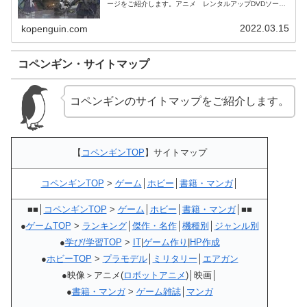
ージをご紹介します。アニメ レンタルアップDVDソード
アート・オンライン オルタナティブ ガンゲイル・オンラ
イン 単巻全6巻セット
2022.03.15
kopenguin.com
コペンギン・サイトマップ
コペンギンのサイトマップをご紹介します。
【
コペンギンTOP
】サイトマップ
コペンギンTOP
>
ゲーム
│
ホビー
│
書籍・マンガ
│
■■│
コペンギンTOP
>
ゲーム
│
ホビー
│
書籍・マンガ
│■■
●
ゲームTOP
>
ランキング
│
傑作・名作
│
機種別
│
ジャンル別
●
学び/学習TOP
>
IT
|
ゲーム作り
|
HP作成
●
ホビーTOP
>
プラモデル
│
ミリタリー
│
エアガン
●映像＞アニメ(
ロボットアニメ
)│映画│
●
書籍・マンガ
>
ゲーム雑誌
│
マンガ