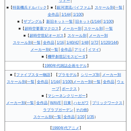
ットー
│
■【
特装機兵ドルバック
】■【
銀河漂流バイファム
】
スケール別
(
一覧
│
全作品
│
1/144
│
1/100
)
■【
ザブングル
】
新旧キット一覧
│
旧キット
(
1/144
│
1/100
)
■【
超時空要塞マクロス
】
メーカー別
│
スケール別
│
一覧
■【
超時空世紀オーガス
】
スケール別
│
メーカー別
スケール別
(
一覧
│
全作品
│
1/16
│
1/40/42
│
1/48
│
1/72
│
1/120/144
)
メーカー別
(
一覧
│
全作品
│
アリイ
│
イマイ
)
■【
機甲創世記モスピーダ
】
【
1980年代雑誌企画モデル
】
■【
ファイブスター物語
】【
プラモデル
】
シリーズ別
│
メーカー別
スケール別
(
一覧
│
全作品
│
1/144
│
1/100
)
メーカー別
(
一覧
│
全作品
│
ウェ
ーブ
│
ボークス
)
■【
マシーネンクリーガー
】
メーカー別
(
一覧
│
全作品
│
WAVE
│
日東
│
ハセガワ
│
ブリックワークス
│
ラブラブガーデン
│
その他
)
スケール別
(
一覧
│
全作品
│
1/20
│
1/35
）
【
1990年代アニメ
】