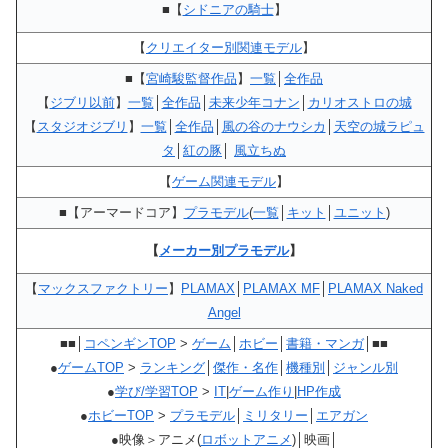
■【
シドニアの騎士
】
【
クリエイター別関連モデル
】
■【
宮崎駿監督作品
】
一覧
│
全作品
【
ジブリ以前
】
一覧
│
全作品
│
未来少年コナン
│
カリオストロの城
【
スタジオジブリ
】
一覧
│
全作品
│
風の谷のナウシカ
│
天空の城ラピュ
タ
│
紅の豚
│
風立ちぬ
【
ゲーム関連モデル
】
■【アーマードコア】
プラモデル
(
一覧
│
キット
│
ユニット
)
【
メーカー別プラモデル
】
【
マックスファクトリー
】
PLAMAX
│
PLAMAX MF
│
PLAMAX Naked
Angel
■■│
コペンギンTOP
>
ゲーム
│
ホビー
│
書籍・マンガ
│■■
●
ゲームTOP
>
ランキング
│
傑作・名作
│
機種別
│
ジャンル別
●
学び/学習TOP
>
IT
|
ゲーム作り
|
HP作成
●
ホビーTOP
>
プラモデル
│
ミリタリー
│
エアガン
●映像＞アニメ(
ロボットアニメ
)│映画│