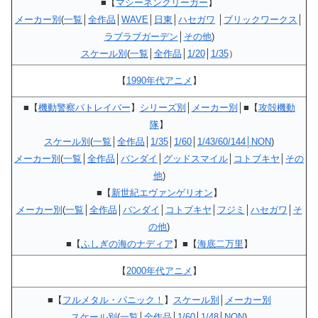
■【
マシーネンクリーガー
】
メーカー別
(
一覧
│
全作品
│
WAVE
│
日東
│
ハセガワ
│
ブリックワークス
│
ラブラブガーデン
│
その他
)
スケール別
(
一覧
│
全作品
│
1/20
│
1/35
）
【
1990年代アニメ
】
■【
機動警察パトレイバー
】
シリーズ別
│
メーカー別
│■【
攻殻機動
隊
】
スケール別
(
一覧
│
全作品
│
1/35
│
1/60
│
1/43/60/144│NON
)
メーカー別
(
一覧
│
全作品
│
バンダイ
│
グッドスマイル
│
コトブキヤ
│
その
他
)
■【
新世紀エヴァンゲリオン
】
メーカー別
(
一覧
│
全作品
│
バンダイ
│
コトブキヤ
│
フジミ
│
ハセガワ
│
そ
の他
)
■【
ふしぎの海のナディア
】■【
海底二万里
】
【
2000年代アニメ
】
■【
フルメタル・パニック！
】
スケール別
│
メーカー別
スケール別
(
一覧
│
全作品
│
1/60
│
1/48
│
NON
)