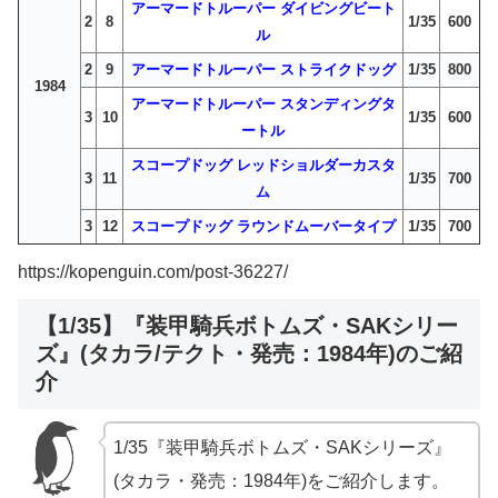
アーマードトルーパー ダイビングビート
2
8
1/35
600
ル
2
9
アーマードトルーパー ストライクドッグ
1/35
800
1984
アーマードトルーパー スタンディングタ
3
10
1/35
600
ートル
スコープドッグ レッドショルダーカスタ
3
11
1/35
700
ム
3
12
スコープドッグ ラウンドムーバータイプ
1/35
700
https://kopenguin.com/post-36227/
【1/35】『装甲騎兵ボトムズ・SAKシリー
ズ』(タカラ/テクト・発売：1984年)のご紹
介
1/35『装甲騎兵ボトムズ・SAKシリーズ』
(タカラ・発売：1984年)をご紹介します。