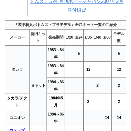
トムズ」1/24 月刊ホビージャパン2007年2月
号付録
『装甲騎兵ボトムズ・プラモデル』全71キット一覧のご紹介
新旧キッ
モデル
メーカー
発売期間
1/20
1/24
1/35
1/48
1/60
ト
数
1983～84
6
6
年
1983～84
タカラ
12
12
年
1984～86
旧キット
2
2
年
タカラ/テク
1984年5
2
2
ト
月
1984～86
ユニオン
14
14
年
ウェーブ