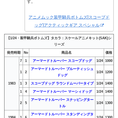
す。
アニメムック装甲騎兵ボトムズ[スコープド
ッグ]アクティックギア スペシャル
【1/24・装甲騎兵ボトムズ】タカラ：スケールアニメキット(SAK)シ
リーズ
発売時期
No
商品名
価格
7
1
アーマードトルーパー スコープドッグ
1/24
1000
アーマードトルーパー ブルーティッシュ
1
2
1/24
1200
ドッグ
1983
1
3
スコープドッグ ラウンドムーバータイプ
1/24
1400
1
4
アーマードトルーパー マーシィドッグ
1/24
1400
アーマードトルーパー スナッピングター
2
5
1/24
1300
トル
アーマードトルーパー スタンディングタ
1984
1
6
1/24
1300