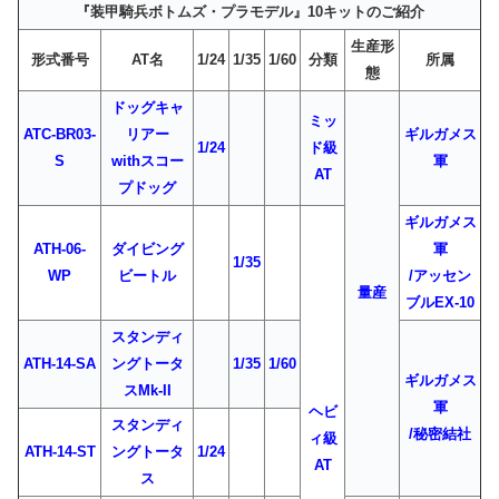
『装甲騎兵ボトムズ・プラモデル』10キットのご紹介
生産形
形式番号
AT名
1/24
1/35
1/60
分類
所属
態
ドッグキャ
ミッ
ATC-BR03-
リアー
ギルガメス
1/24
ド級
S
withスコー
軍
AT
プドッグ
ギルガメス
ATH-06-
ダイビング
軍
1/35
WP
ビートル
/アッセン
量産
ブルEX-10
スタンディ
ATH-14-SA
ングトータ
1/35
1/60
ギルガメス
スMk-II
軍
ヘビ
スタンディ
/秘密結社
ィ級
ATH-14-ST
ングトータ
1/24
AT
ス