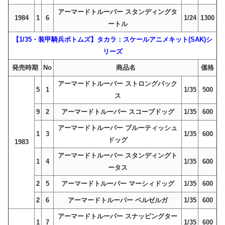
アーマードトルーパー スタンディングタ
1984
1
6
1/24
1300
ートル
【1/35・装甲騎兵ボトムズ】タカラ：スケールアニメキット(SAK)シ
リーズ
発売時期
No
商品名
価格
アーマードトルーパー ストロングバック
5
1
1/35
500
ス
9
2
アーマードトルーパー スコープドッグ
1/35
600
アーマードトルーパー ブルーティッシュ
1
3
1/35
600
ドッグ
1983
アーマードトルーパー スタンディングト
1
4
1/35
600
ータス
2
5
アーマードトルーパー マーシィドッグ
1/35
600
2
6
アーマードトルーパー ベルゼルガ
1/35
600
アーマードトルーパー スナッピングター
1
7
1/35
600