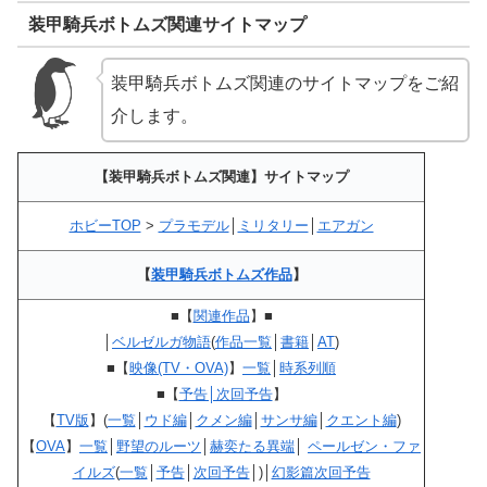
装甲騎兵ボトムズ関連サイトマップ
装甲騎兵ボトムズ関連のサイトマップをご紹
介します。
【装甲騎兵ボトムズ関連】サイトマップ
ホビーTOP
>
プラモデル
│
ミリタリー
│
エアガン
【
装甲騎兵ボトムズ作品
】
■【
関連作品
】■
│
ベルゼルガ物語
(
作品一覧
│
書籍
│
AT
)
■【
映像(TV・OVA)
】
一覧
│
時系列順
■【
予告│次回予告
】
【
TV版
】(
一覧
│
ウド編
│
クメン編
│
サンサ編
│
クエント編
)
【
OVA
】
一覧
│
野望のルーツ
│
赫奕たる異端
│
ペールゼン・ファ
イルズ
(
一覧
│
予告
│
次回予告
│)│
幻影篇次回予告