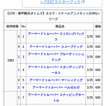
ッグ21Cマスターブック
【1/35・装甲騎兵ボトムズ】タカラ：スケールアニメキット(SAK)シ
リーズ
発売時期
No
商品名
価格
アーマードトルーパー ストロングバック
5
1
1/35
500
ス
9
2
アーマードトルーパー スコープドッグ
1/35
600
アーマードトルーパー ブルーティッシュ
1
3
1/35
600
ドッグ
1983
アーマードトルーパー スタンディングト
1
4
1/35
600
ータス
2
5
アーマードトルーパー マーシィドッグ
1/35
600
2
6
アーマードトルーパー ベルゼルガ
1/35
600
アーマードトルーパー スナッピングター
1
7
1/35
600
トル