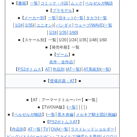
■【
書籍
】
一覧
│
コミック・小説
│
ムック
│
ベルゼルガ物語
■【
プラモデル
】■
■【
メーカー別
】
一覧
│
旧キット
(
一覧
│
タカラ
(
一覧
│
1/24
│
1/35
)│
ユニオン
)│
バンダイ
│
ウェーブ/WAVE
(
一覧
│
1/24
│
1/35
│
1/60
)
■【スケール別】一覧│1/20│1/24│1/35│1/48│1/60
■【発売年順】一覧
■【
ゲーム
】■
名作・全作品
│
【
PS2ボトムス
】
AT
│
作品別
(
AT一覧
)│
AT系統別
(
一覧
)
■【
登場兵器：AT
】■
■【AT：アーマードトルーパー】■一覧│
■【TV/OVA版】(
一覧
││││)
■【
ベルゼルガ物語
】(
一覧
│
黒き炎編
│
メルキア騎士団計画編
)
■【
PS2ボトムスAT
】
【
作品別
】
AT一覧
│
TV
│
OVA
(
一覧
│
ラストレッドショルダー
│
ビッグバトル/ペールゼン・ファイルズ/赫奕たる異端/メロウリ