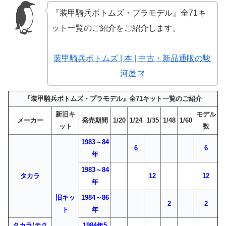
『装甲騎兵ボトムズ・プラモデル』全71キ
ット一覧のご紹介をご紹介します。
装甲騎兵ボトムズ | 本 | 中古・新品通販の駿
河屋
『装甲騎兵ボトムズ・プラモデル』全71キット一覧のご紹介
新旧キ
モデル
メーカー
発売期間
1/20
1/24
1/35
1/48
1/60
ット
数
1983～84
6
6
年
1983～84
タカラ
12
12
年
旧キッ
1984～86
2
2
ト
年
タカラ/テク
1984年5