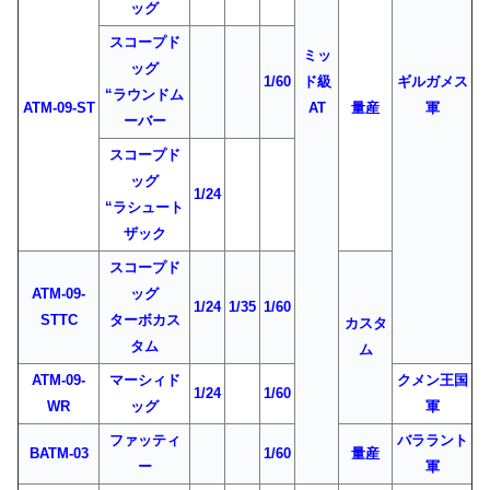
ッグ
スコープド
ミッ
ッグ
1/60
ド級
ギルガメス
“ラウンドム
ATM-09-ST
AT
量産
軍
ーバー
スコープド
ッグ
1/24
“ラシュート
ザック
スコープド
ATM-09-
ッグ
1/24
1/35
1/60
STTC
ターボカス
カスタ
タム
ム
ATM-09-
マーシィド
クメン王国
1/24
1/60
WR
ッグ
軍
ファッティ
バララント
BATM-03
1/60
量産
ー
軍