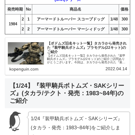
発売時期
No
商品名
価格
2
1
アーマードトルーパー スコープドッグ
1/48
300
1984
2
2
アーマードトルーパー マーシィドッグ
1/48
300
【ボドムズ旧名キット一覧】タカラから発売され
た『装甲騎兵ボトムズ』プラモデル(22キット)の
ご紹介
【ボドムズ旧名キット一覧】タカラから発売された『装甲
騎兵ボトムズ』プラモデル(22キット)のご紹介ご訪問あり
がとうございます。今回は、タカラから発売された『装甲
騎兵ボトムズ』プラモデル(22キット)をご紹介します。ア
2022.04.14
kopenguin.com
ニメ系CD装甲騎兵ボトム...
【1/24】『装甲騎兵ボトムズ・SAKシリー
ズ』(タカラ/テクト・発売：1983~84年)の
ご紹介
1/24『装甲騎兵ボトムズ・SAKシリーズ』
(タカラ・発売：1983~84年)をご紹介しま