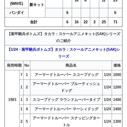
10
8
11
29
(WAVE)
新キット
バンダイ
6
6
合計
6
16
22
2
25
71
【装甲騎兵ボトムズ】タカラ：スケールアニメキット(SAK)シリーズ
のご紹介
【1/24・装甲騎兵ボトムズ】タカラ：スケールアニメキット(SAK)シ
リーズ
発売時期
No
商品名
価格
7
1
アーマードトルーパー スコープドッグ
1/24
1000
アーマードトルーパー ブルーティッシュ
1
2
1/24
1200
ドッグ
1983
1
3
スコープドッグ ラウンドムーバータイプ
1/24
1400
1
4
アーマードトルーパー マーシィドッグ
1/24
1400
アーマードトルーパー スナッピングター
2
5
1/24
1300
トル