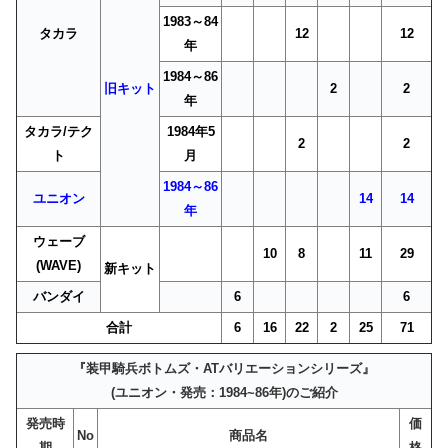
1983～84
タカラ
12
12
年
1984～86
旧キット
2
2
年
タカラ/テク
1984年5
2
2
ト
月
1984～86
ユニオン
14
14
年
ウェーブ
10
8
11
29
(WAVE)
新キット
バンダイ
6
6
合計
6
16
22
2
25
71
『装甲騎兵ボトムズ・ATバリエーションシリーズ』
(ユニオン・発売：1984~86年)のご紹介
発売時
価
No
商品名
期
格