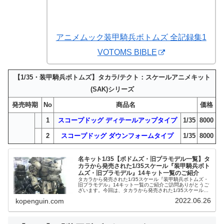
アニメムック装甲騎兵ボトムズ 全記録集1
VOTOMS BIBLE
【1/35・装甲騎兵ボトムズ】タカラ/テクト：スケールアニメキット
(SAK)シリーズ
発売時期
No
商品名
価格
1
スコープドッグ ディテールアップタイプ
1/35
8000
2
スコープドッグ ダウンフォームタイプ
1/35
8000
名キット1/35【ボドムズ・旧プラモデル一覧】タ
カラから発売された1/35スケール『装甲騎兵ボト
ムズ・旧プラモデル』14キット一覧のご紹介
タカラから発売された1/35スケール『装甲騎兵ボトムズ・
旧プラモデル』14キット一覧のご紹介ご訪問ありがとうご
ざいます。今回は、タカラから発売された1/35スケール
『装甲騎兵ボトムズ・旧プラモデル』14キット一覧をご紹
2022.06.26
kopenguin.com
介します。アニメBlu...