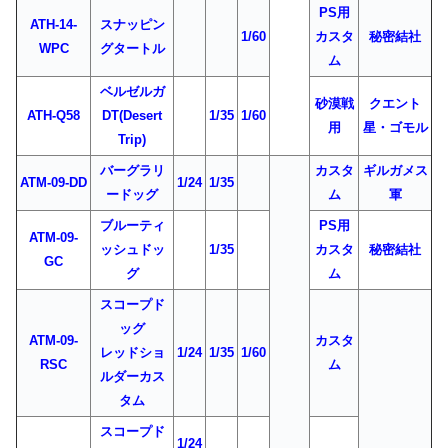
PS用
ATH-14-
スナッピン
1/60
カスタ
秘密結社
WPC
グタートル
ム
ベルゼルガ
砂漠戦
クエント
ATH-Q58
DT(Desert
1/35
1/60
用
星・ゴモル
Trip)
バーグラリ
カスタ
ギルガメス
ATM-09-DD
1/24
1/35
ードッグ
ム
軍
ブルーティ
PS用
ATM-09-
ッシュドッ
1/35
カスタ
秘密結社
GC
グ
ム
スコープド
ッグ
ATM-09-
カスタ
レッドショ
1/24
1/35
1/60
RSC
ム
ルダーカス
タム
スコープド
1/24