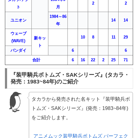
2
2
ト
月
1984～86
ユニオン
14
14
年
ウェーブ
10
8
11
29
新キッ
(WAVE)
ト
バンダイ
6
6
合計
6
16
22
2
25
71
『装甲騎兵ボトムズ・SAKシリーズ』(タカラ・
発売：1983~84年)のご紹介
タカラから発売された名キット『装甲騎兵ボ
トムズ・SAKシリーズ』(発売：1983~84年)
をご紹介します。
アニメムック装甲騎兵ボトムズ パーフェク