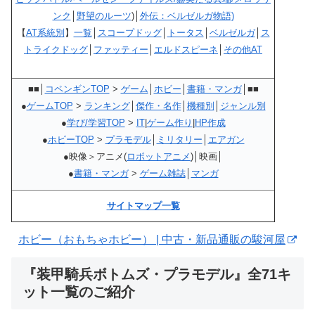
ンク
│
野望のルーツ
)│
外伝：ベルゼルガ物語)
【
AT系統別
】
一覧
│
スコープドッグ
│
トータス
│
ベルゼルガ
│
ス
トライクドッグ
│
ファッティー
│
エルドスピーネ
│
その他AT
■■│
コペンギンTOP
>
ゲーム
│
ホビー
│
書籍・マンガ
│■■
●
ゲームTOP
>
ランキング
│
傑作・名作
│
機種別
│
ジャンル別
●
学び/学習TOP
>
IT
|
ゲーム作り
|
HP作成
●
ホビーTOP
>
プラモデル
│
ミリタリー
│
エアガン
●映像＞アニメ(
ロボットアニメ
)│映画│
●
書籍・マンガ
>
ゲーム雑誌
│
マンガ
サイトマップ一覧
ホビー（おもちゃホビー） | 中古・新品通販の駿河屋
『装甲騎兵ボトムズ・プラモデル』全71キ
ット一覧のご紹介