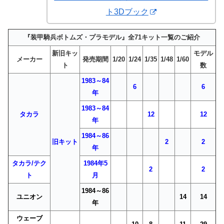
ト3Dブック
『装甲騎兵ボトムズ・プラモデル』全71キット一覧のご紹介
新旧キッ
モデル
メーカー
発売期間
1/20
1/24
1/35
1/48
1/60
ト
数
1983～84
6
6
年
1983～84
タカラ
12
12
年
1984～86
旧キット
2
2
年
タカラ/テク
1984年5
2
2
ト
月
1984～86
ユニオン
14
14
年
ウェーブ