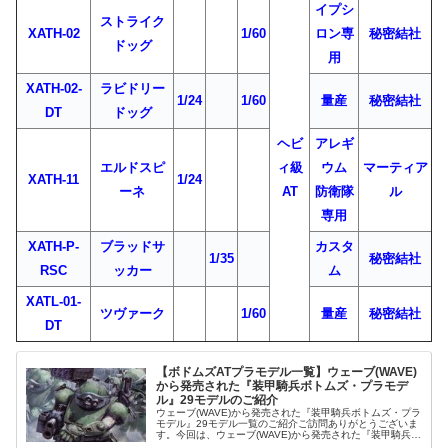
イプシ
ストライク
XATH-02
1/60
ロン専
秘密結社
ドッグ
用
XATH-02-
ラビドリー
1/24
1/60
量産
秘密結社
DT
ドッグ
ヘビ
アレギ
エルドスピ
ィ級
ウム
マーティア
XATH-11
1/24
ーネ
AT
防衛隊
ル
専用
XATH-P-
ブラッドサ
カスタ
1/35
秘密結社
RSC
ッカー
ム
XATL-01-
ツヴァーク
1/60
量産
秘密結社
DT
【ボドムズATプラモデル一覧】ウェーブ(WAVE)
から発売された『装甲騎兵ボトムズ・プラモデ
ル』29モデルのご紹介
ウェーブ(WAVE)から発売された『装甲騎兵ボトムズ・プラ
モデル』29モデル一覧のご紹介ご訪問ありがとうございま
す。今回は、ウェーブ(WAVE)から発売された『装甲騎兵ボ
トムズ・プラモデル』29モデル一覧をご紹介します。ウェ