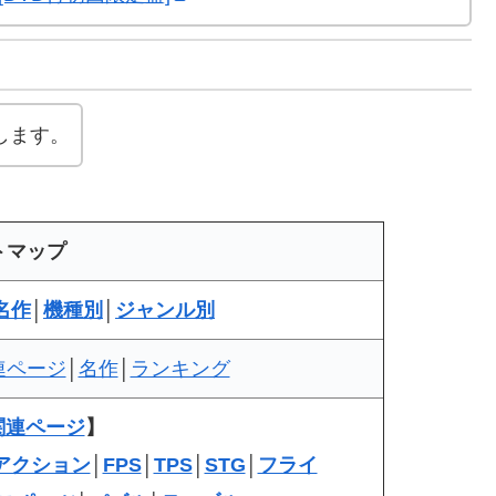
します。
トマップ
名作
│
機種別
│
ジャンル別
連ページ
│
名作
│
ランキング
関連ページ
】
アクション
│
FPS
│
TPS
│
STG
│
フライ