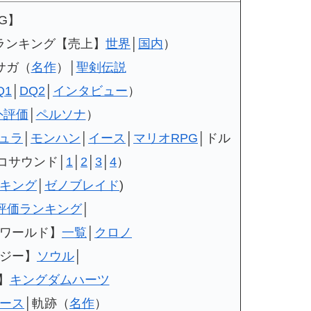
PG】
ランキング【売上】
世界
│
国内
）
サガ（
名作
）│
聖剣伝説
Q1
│
DQ2
│
インタビュー
）
外評価
│
ペルソナ
）
ュラ
│
モンハン
│
イース
│
マリオRPG
│ドル
コサウンド│
1
│
2
│
3
│
4
）
キング
│
ゼノブレイド
)
評価ランキング
│
ワールド】
一覧
│
クロノ
ジー】
ソウル
│
】
キングダムハーツ
ース
│軌跡（
名作
）