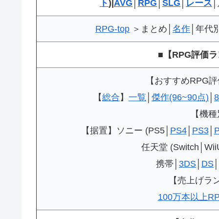
ト
)|
AVG
│
RPG
│
SLG
│
レース
│
RPG-top
＞まとめ│
名作
│年代
■【RPG評価
【おすすめRPG
【
総合
】
一覧
│
傑作(96~90点)
│
【機種
【据置】ソニー (PS5│
PS4
│
PS3
│
任天堂 (Switch│Wii
携帯│
3DS
│
DS
│
【売上げラ
100万本以上R