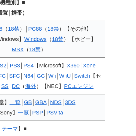
:機種別】■
据置│携帯）
8
（
18禁
）│
PC88
（
18禁
）【その他】
indows】
Windows
（
18禁
）【ホビー】
MSX
（
18禁
）
S2
│
PS3
│
PS4
【Microsoft】
X360
│
Xone
FC
│
SFC
│
N64
│
GC
│
Wii
│
WiiU
│
Switch
【セ
│
SS
│
DC
（
海外
）【NEC】
PCエンジン
堂】
一覧
│
GB
│
GBA
│
NDS
│
3DS
Sony】
一覧
│
PSP
│
PSVita
・テーマ
】■