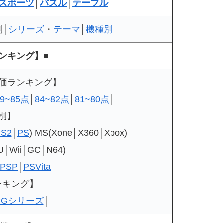
スポーツ
│
パズル
│
テーブル
別│
シリーズ
・
テーマ
│
機種別
ランキング】■
評価ランキング】
89~85点
│
84~82点
│
81~80点
│
別】
PS2
│
PS
) MS(Xone│X360│Xbox)
U│Wii│GC│N64)
PSP
│
PSVita
ンキング】
PGシリーズ
│