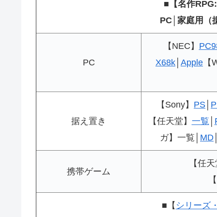
■【名作RPG
PC│家庭用（
【NEC】
PC9
PC
X68k
│
Apple
【W
【Sony】
PS
│
P
据え置き
【任天堂】
一覧
│
ガ】一覧│
MD
【任天
携帯ゲーム
【
■【
シリーズ