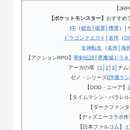
【JR
【ポケットモンスター】
おすすめ
FF
（
総合
│
据置
│
携帯
）│
ドラゴンクエスト
│
名作
（
D
女神転生
（
名作
│
海
【アクションRPG】
聖剣伝説
│
悪魔城ドラキ
アーガの塔（
1
│
2
│
3
│ナム
ゼノ・シリーズ(
評価ラン
【DOD・ニーア】
【タイムマシン・パラレル
【ダークファンタ
【ディズニーコラボ作
【日本ファルコム】
イ