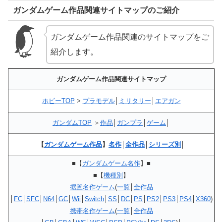
ガンダムゲーム作品関連サイトマップのご紹介
ガンダムゲーム作品関連のサイトマップをご
紹介します。
ガンダムゲーム作品関連サイトマップ
ホビーTOP
>
プラモデル
│
ミリタリー
│
エアガン
ガンダムTOP
＞
作品
│
ガンプラ
│
ゲーム
│
【
ガンダムゲーム作品
】
名作
│
全作品
│
シリーズ別
│
■【
ガンダムゲーム名作
】■
■【
機種別
】
据置名作ゲーム
(
一覧
│
全作品
│
FC
│
SFC
│
N64
│
GC
│
Wii
│
Switch
│
SS
│
DC
│
PS
│
PS2
│
PS3
│
PS4
│
X360
)
携帯名作ゲーム
(
一覧
│
全作品