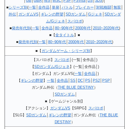
│
GB
│
GBA
│
WS
│
WSC
│
PSP
│
PSVita
│
DS
│
3DS
)│
■
シリーズ別
(
一覧
│
全作品
│
単発
│
バトル
│
ブレイカー
│
対戦格闘
│
無双
│
外伝
│
ガンダムVS
│
ギレンの野望
│
SDガンダム
│
Gジェネ
│
SDガンダ
ム/Gジェネ
│
スパロボ
)
■
発売年代別
(
一覧
│
全作品
│
80~90年代
│
2000年代
│
2010~2020年代
)
■【
全タイトル
】■
■
発売年代別
(
一覧
│
80~90年代
│
2000年代
│
2010~2020年代
)
■【
ガンダムゲーム・シリーズ別
】
【スパロボ】
スパロボ
│(一覧│全作品│)
【
SDガンダム/Gジェネ
】(一覧│全作品│)
【ガンダム】ガンダムVS(
一覧
│
全作品
│)
【
ギレンの野望
】
一覧
│
全作品
│
SS
│
DC
│
PS
│
PS2
│
PSP
│
ガンダム外伝（
THE BLUE DESTINY
）
│
SDガンダム
│
■【ゲームジャンル別】
【アクション】
ガンダムVS
【SRPG】
スパロボ
│
【SLG】
SDガンダム
│
ギレンの野望
│ガンダム外伝（
THE BLUE
DESTINY
）