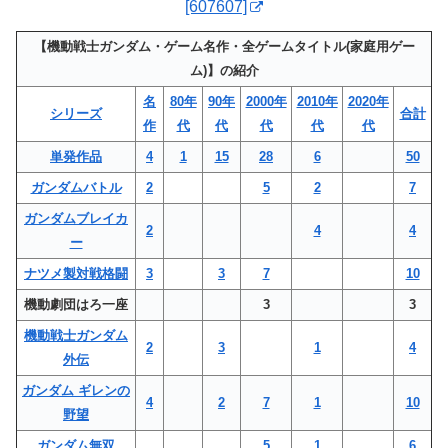
[607607]
【機動戦士ガンダム・ゲーム名作・全ゲームタイトル(家庭用ゲー
ム)】の紹介
名
80年
90年
2000年
2010年
2020年
シリーズ
合計
作
代
代
代
代
代
単発作品
4
1
15
28
6
50
ガンダムバトル
2
5
2
7
ガンダムブレイカ
2
4
4
ー
ナツメ製対戦格闘
3
3
7
10
機動劇団はろ一座
3
3
機動戦士ガンダム
2
3
1
4
外伝
ガンダム ギレンの
4
2
7
1
10
野望
ガンダム無双
5
1
6