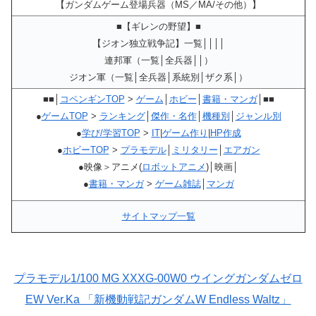
【ガンダムゲーム登場兵器（MS／MA/その他）】
■【ギレンの野望】■
【ジオン独立戦争記】一覧││││
連邦軍（一覧│全兵器││）
ジオン軍（一覧│全兵器│系統別│ザク系│）
■■│
コペンギンTOP
>
ゲーム
│
ホビー
│
書籍・マンガ
│■■
●
ゲームTOP
>
ランキング
│
傑作・名作
│
機種別
│
ジャンル別
●
学び/学習TOP
>
IT
|
ゲーム作り
|
HP作成
●
ホビーTOP
>
プラモデル
│
ミリタリー
│
エアガン
●映像＞アニメ(
ロボットアニメ
)│映画│
●
書籍・マンガ
>
ゲーム雑誌
│
マンガ
サイトマップ一覧
プラモデル1/100 MG XXXG-00W0 ウイングガンダムゼロ
EW Ver.Ka 「新機動戦記ガンダムW Endless Waltz」