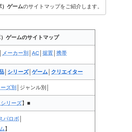
ボ）ゲーム
のサイトマップをご紹介します。
ボ）ゲームのサイトマップ
│
メーカー別
│
AC
│
据置
│
携帯
品
│
シリーズ
│
ゲーム
│
クリエイター
リーズ別
│ジャンル別│
ムシリーズ
】■
スパロボ
│
ム
】