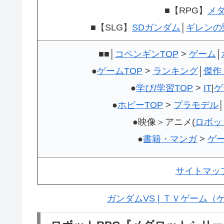
■【RPG】
メ
■【SLG】
SDガンダム
│
ギレンの
■■│
コペンギンTOP
>
ゲーム
│
●
ゲームTOP
>
ランキング
│
傑作
●
学び/学習TOP
>
IT
|
ゲ
●
ホビーTOP
>
プラモデル
│
●映像＞アニメ(
ロボッ
●
書籍・マンガ
>
ゲ
サイトマッ
ガンダムVS | ＴＶゲーム（