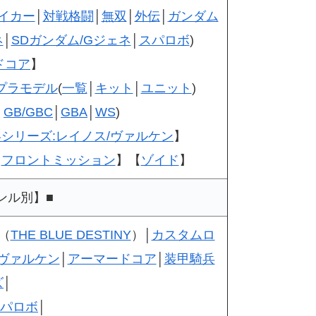
イカー
│
対戦格闘
│
無双
│
外伝
│
ガンダム
ネ
│
SDガンダム/Gジェネ
│
スパロボ
)
ドコア
】
プラモデル
(
一覧
│
キット
│
ユニット
)
│
GB/GBC
│
GBA
│
WS
)
シリーズ:レイノス/ヴァルケン
】
【
フロントミッション
】【
ゾイド
】
ンル別】■
（
THE BLUE DESTINY
）│
カスタムロ
/ヴァルケン
│
アーマードコア
│
装甲騎兵
ズ
│
パロボ
│