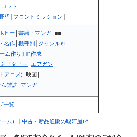
ダロット
│
野望
│
フロントミッション
│
ホビー
│
書籍・マンガ
│■■
・名作
│
機種別
│
ジャンル別
ーム作り
|
HP作成
ミリタリー
│
エアガン
トアニメ
)│映画│
ーム雑誌
│
マンガ
プ一覧
ゲーム） | 中古・新品通販の駿河屋