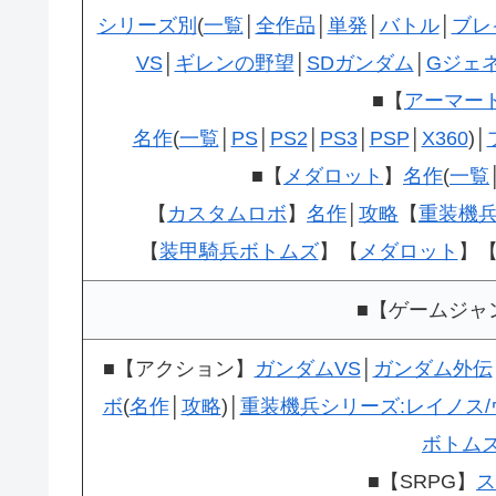
シリーズ別
(
一覧
│
全作品
│
単発
│
バトル
│
ブレ
VS
│
ギレンの野望
│
SDガンダム
│
Gジェ
■【
アーマー
名作
(
一覧
│
PS
│
PS2
│
PS3
│
PSP
│
X360
)│
■【
メダロット
】
名作
(
一覧
【
カスタムロボ
】
名作
│
攻略
【
重装機兵
【
装甲騎兵ボトムズ
】【
メダロット
】
■【ゲームジャ
■【アクション】
ガンダムVS
│
ガンダム外伝
ボ
(
名作
│
攻略
)│
重装機兵シリーズ:レイノス
ボトム
■【SRPG】
ス