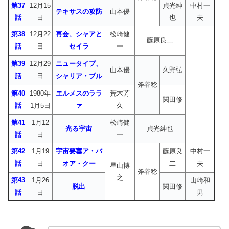
第37
12月15
貞光紳
中村一
テキサスの攻防
山本優
話
日
也
夫
第38
12月22
再会、シャアと
松崎健
藤原良二
話
日
セイラ
一
第39
12月29
ニュータイプ、
山本優
久野弘
話
日
シャリア・ブル
斧谷稔
第40
1980年
エルメスのララ
荒木芳
関田修
話
1月5日
ァ
久
第41
1月12
松崎健
光る宇宙
貞光紳也
話
日
一
第42
1月19
宇宙要塞ア・バ
藤原良
中村一
話
日
オア・クー
二
夫
星山博
斧谷稔
之
第43
1月26
山崎和
脱出
関田修
話
日
男