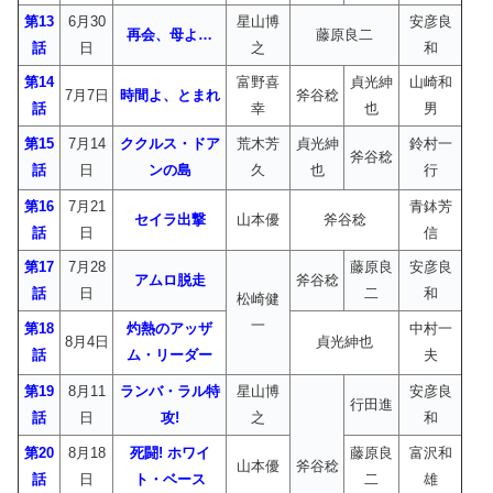
第13
6月30
星山博
安彦良
再会、母よ…
藤原良二
話
日
之
和
第14
富野喜
貞光紳
山崎和
7月7日
時間よ、とまれ
斧谷稔
話
幸
也
男
第15
7月14
ククルス・ドア
荒木芳
貞光紳
鈴村一
斧谷稔
話
日
ンの島
久
也
行
第16
7月21
青鉢芳
セイラ出撃
山本優
斧谷稔
話
日
信
第17
7月28
藤原良
安彦良
アムロ脱走
斧谷稔
話
日
二
和
松崎健
一
第18
灼熱のアッザ
中村一
8月4日
貞光紳也
話
ム・リーダー
夫
第19
8月11
ランバ・ラル特
星山博
安彦良
行田進
話
日
攻!
之
和
第20
8月18
死闘! ホワイ
藤原良
富沢和
山本優
斧谷稔
話
日
ト・ベース
二
雄