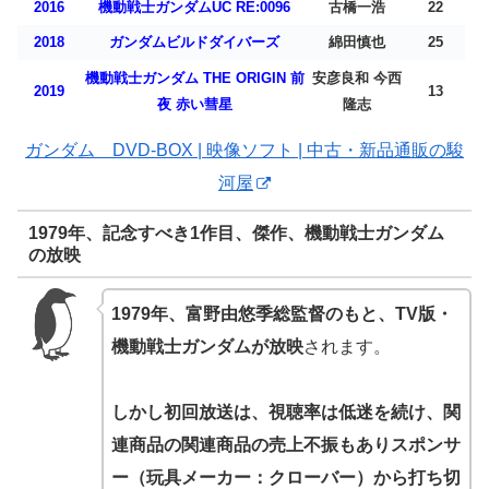
2016
機動戦士ガンダムUC RE:0096
古橋一浩
22
2018
ガンダムビルドダイバーズ
綿田慎也
25
機動戦士ガンダム THE ORIGIN 前
安彦良和 今西
2019
13
夜 赤い彗星
隆志
ガンダム DVD-BOX | 映像ソフト | 中古・新品通販の駿
河屋
1979年、記念すべき1作目、傑作、機動戦士ガンダム
の放映
1979年、富野由悠季総監督のもと、TV版・
機動戦士ガンダムが放映
されます。
しかし初回放送は、視聴率は低迷を続け、関
連商品の関連商品の売上不振もありスポンサ
ー（玩具メーカー：クローバー）から打ち切