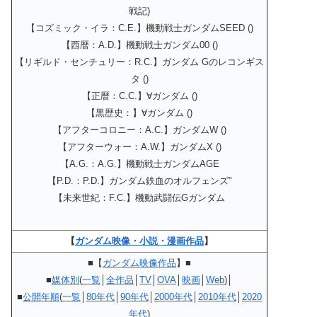
戦記)
【コズミック・イラ：C.E.】機動戦士ガンダムSEED ()
【西暦：A.D.】機動戦士ガンダム00 ()
【リギルド・センチュリー：R.C.】ガンダム Gのレコンギス
タ ()
【正暦：C.C.】∀ガンダム ()
【黒歴史：】∀ガンダム ()
【アフターコロニー：A.C.】ガンダムW ()
【アフターウォー：A.W.】ガンダムX ()
【A.G.：A.G.】機動戦士ガンダムAGE
【P.D.：P.D.】ガンダム鉄血のオルフェンズ"
【未来世紀：F.C.】機動武闘伝Gガンダム
【
ガンダム映像・小説・漫画作品
】
■【
ガンダム映像作品
】■
■
媒体別
(
一覧
│
全作品
│
TV
│
OVA
│
映画
│
Web
)│
■
公開年順
(
一覧
│
80年代
│
90年代
│
2000年代
│
2010年代
│
2020
年代
)