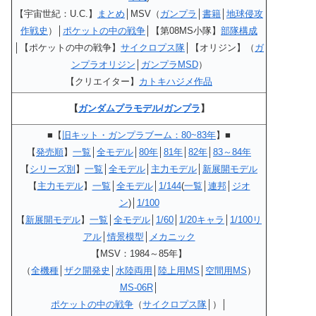
【宇宙世紀：U.C.】
まとめ
│MSV（
ガンプラ
│
書籍
│
地球侵攻
作戦史
）│
ポケットの中の戦争
│【第08MS小隊】
部隊構成
│【ポケットの中の戦争】
サイクロプス隊
│【オリジン】（
ガ
ンプラオリジン
│
ガンプラMSD
）
【クリエイター】
カトキハジメ作品
【
ガンダムプラモデル/ガンプラ
】
■【
旧キット・ガンプラブーム：80~83年
】■
【
発売順
】
一覧
│
全モデル
│
80年
│
81年
│
82年
│
83～84年
【
シリーズ別
】
一覧
│
全モデル
│
主力モデル
│
新展開モデル
【
主力モデル
】
一覧
│
全モデル
│
1/144
(
一覧
│
連邦
│
ジオ
ン
)│
1/100
【
新展開モデル
】
一覧
│
全モデル
│
1/60
│
1/20キャラ
│
1/100リ
アル
│
情景模型
│
メカニック
【MSV：1984～85年】
（
全機種
│
ザク開発史
│
水陸両用
│
陸上用MS
│
空間用MS
）
MS-06R
│
ポケットの中の戦争
（
サイクロプス隊
│）│