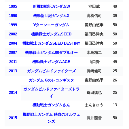
1995
新機動戦記ガンダムW
池田成
49
1996
機動新世紀ガンダムX
高松信司
39
1999
∀ターンエーガンダム
富野由悠季
50
2002
機動戦士ガンダムSEED
福田己津央
50
2004
機動戦士ガンダムSEED DESTINY
福田己津央
50
2007
機動戦士ガンダム00ダブルオー
水島精二
50
2011
機動戦士ガンダムAGE
山口晋
49
2013
ガンダムビルドファイターズ
長崎健司
25
ガンダム Gのレコンギスタ
富野由悠季
26
ガンダムビルドファイターズトラ
2014
綿田慎也
25
イ
機動戦士ガンダムさん
まんきゅう
13
機動戦士ガンダム 鉄血のオルフェ
2015
長井龍雪
50
ンズ