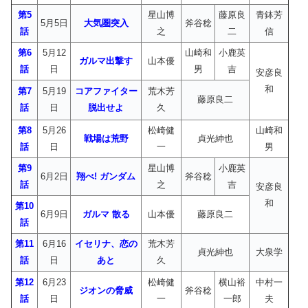
第5
星山博
藤原良
青鉢芳
5月5日
大気圏突入
斧谷稔
話
之
二
信
第6
5月12
山崎和
小鹿英
ガルマ出撃す
山本優
話
日
男
吉
安彦良
和
第7
5月19
コアファイター
荒木芳
藤原良二
話
日
脱出せよ
久
第8
5月26
松崎健
山崎和
戦場は荒野
貞光紳也
話
日
一
男
第9
星山博
小鹿英
6月2日
翔べ! ガンダム
斧谷稔
話
之
吉
安彦良
和
第10
6月9日
ガルマ 散る
山本優
藤原良二
話
第11
6月16
イセリナ、恋の
荒木芳
貞光紳也
大泉学
話
日
あと
久
第12
6月23
松崎健
横山裕
中村一
ジオンの脅威
斧谷稔
話
日
一
一郎
夫