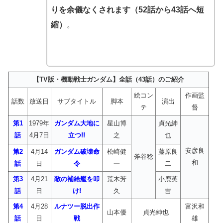
りを余儀なくされます（52話から43話へ短
縮）
。
【TV版・機動戦士ガンダム】全話（43話）のご紹介
絵コン
作画監
話数
放送日
サブタイトル
脚本
演出
テ
督
第1
1979年
ガンダム大地に
星山博
貞光紳
話
4月7日
立つ!!
之
也
安彦良
第2
4月14
ガンダム破壊命
松崎健
藤原良
斧谷稔
和
話
日
令
一
二
第3
4月21
敵の補給艦を叩
荒木芳
小鹿英
話
日
け!
久
吉
第4
4月28
ルナツー脱出作
富沢和
山本優
貞光紳也
話
日
戦
雄