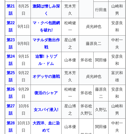
第21
8月25
激闘は憎しみ深
荒木芳
山崎和
行田進
話
日
く
久
男
第22
マ・クベ包囲網
松崎健
安彦良
9月1日
貞光紳也
話
を破れ!
一
和
第23
マチルダ救出作
星山博
中村一
9月8日
藤原良二
話
戦
之
夫
第24
9月15
迫撃! トリプ
安彦良
山本優
斧谷稔
関田修
話
日
ル・ドム
和
第25
9月22
荒木芳
富沢和
オデッサの激戦
貞光紳也
話
日
久
雄
第26
9月29
松崎健
藤原良
安彦良
復活のシャア
斧谷稔
話
日
一
二
和
第27
10月6
星山博
斧谷稔
山崎和
女スパイ潜入!
久野弘
話
日
之
久野弘
男
第28
10月13
大西洋、血に染
中村一
山本優
関田修
話
日
めて
夫