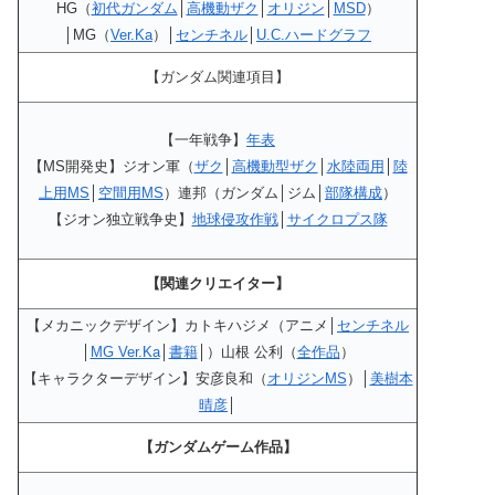
HG（
初代ガンダム
│
高機動ザク
│
オリジン
│
MSD
）
│MG（
Ver.Ka
）│
センチネル
│
U.C.ハードグラフ
【ガンダム関連項目】
【一年戦争】
年表
【MS開発史】ジオン軍（
ザク
│
高機動型ザク
│
水陸両用
│
陸
上用MS
│
空間用MS
）連邦（ガンダム│ジム│
部隊構成
）
【ジオン独立戦争史】
地球侵攻作戦
│
サイクロプス隊
【関連クリエイター】
【メカニックデザイン】カトキハジメ（アニメ│
センチネル
│
MG Ver.Ka
│
書籍
│）山根 公利（
全作品
）
【キャラクターデザイン】安彦良和（
オリジンMS
）│
美樹本
晴彦
│
【ガンダムゲーム作品】