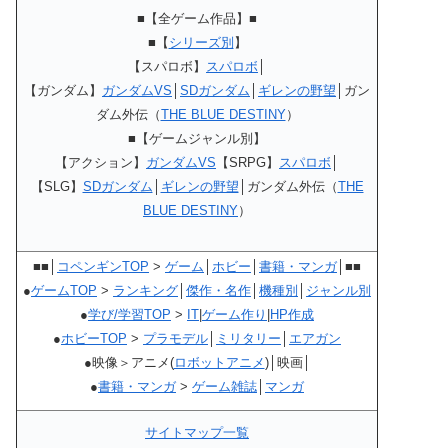
■【全ゲーム作品】■
■【
シリーズ別
】
【スパロボ】
スパロボ
│
【ガンダム】
ガンダムVS
│
SDガンダム
│
ギレンの野望
│ガン
ダム外伝（
THE BLUE DESTINY
）
■【ゲームジャンル別】
【アクション】
ガンダムVS
【SRPG】
スパロボ
│
【SLG】
SDガンダム
│
ギレンの野望
│ガンダム外伝（
THE
BLUE DESTINY
）
■■│
コペンギンTOP
>
ゲーム
│
ホビー
│
書籍・マンガ
│■■
●
ゲームTOP
>
ランキング
│
傑作・名作
│
機種別
│
ジャンル別
●
学び/学習TOP
>
IT
|
ゲーム作り
|
HP作成
●
ホビーTOP
>
プラモデル
│
ミリタリー
│
エアガン
●映像＞アニメ(
ロボットアニメ
)│映画│
●
書籍・マンガ
>
ゲーム雑誌
│
マンガ
サイトマップ一覧