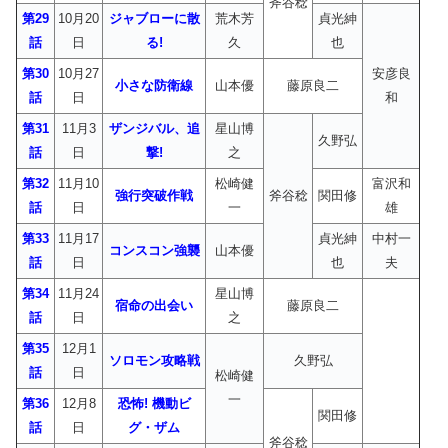
斧谷稔
第29
10月20
ジャブローに散
荒木芳
貞光紳
話
日
る!
久
也
第30
10月27
安彦良
小さな防衛線
山本優
藤原良二
話
日
和
第31
11月3
ザンジバル、追
星山博
久野弘
話
日
撃!
之
第32
11月10
松崎健
富沢和
強行突破作戦
斧谷稔
関田修
話
日
一
雄
第33
11月17
貞光紳
中村一
コンスコン強襲
山本優
話
日
也
夫
第34
11月24
星山博
宿命の出会い
藤原良二
話
日
之
第35
12月1
ソロモン攻略戦
久野弘
話
日
松崎健
一
第36
12月8
恐怖! 機動ビ
関田修
話
日
グ・ザム
斧谷稔