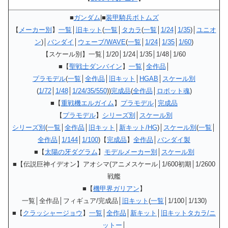
■
ガンダム
|■
装甲騎兵ボトムズ
【
メーカー別
】
一覧
│
旧キット
(
一覧
│
タカラ
(
一覧
│
1/24
│
1/35
)│
ユニオ
ン
)│
バンダイ
│
ウェーブ/WAVE
(
一覧
│
1/24
│
1/35
│
1/60
)
【スケール別】一覧│1/20│1/24│1/35│1/48│1/60
■【
聖戦士ダンバイン
】
一覧
│
全作品
│
プラモデル
(
一覧
│
全作品
│
旧キット
│
HGAB
│
スケール別
(
1/72
│
1/48
│
1/24/35/550
))
完成品
(
全作品
│
ロボット魂
)
■【
重戦機エルガイム
】
プラモデル
│
完成品
【
プラモデル
】
シリーズ別
│
スケール別
シリーズ別
(
一覧
│
全作品
│
旧キット
│
新キット/HG
)│
スケール別
(
一覧
│
全作品
│
1/144
│
1/100
)【
完成品
】
全作品
│
バンダイ製
■【
太陽の牙ダグラム
】
モデルメーカー別
│
スケール別
■【伝説巨神イデオン】アオシマ(アニメスケール│1/600初期│1/2600
戦艦
■【
機甲界ガリアン
】
一覧│全作品│フィギュア/完成品│
旧キット
(
一覧
│1/100│1/130)
■【
クラッシャージョウ
】
一覧
│
全作品
│
新キット
│
旧キットタカラ/ニ
ットー
│