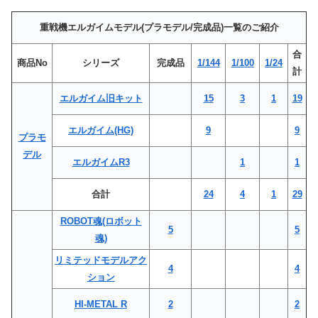
重戦機エルガイムモデル(プラモデル/完成品)一覧のご紹介
合
商品No
シリーズ
完成品
1/144
1/100
1/24
計
エルガイム旧キット
15
3
1
19
エルガイム(HG)
9
9
プラモ
デル
エルガイムR3
1
1
合計
24
4
1
29
ROBOT魂(ロボット
5
5
魂)
リミテッドモデルアク
4
4
ション
HI-METAL R
2
2