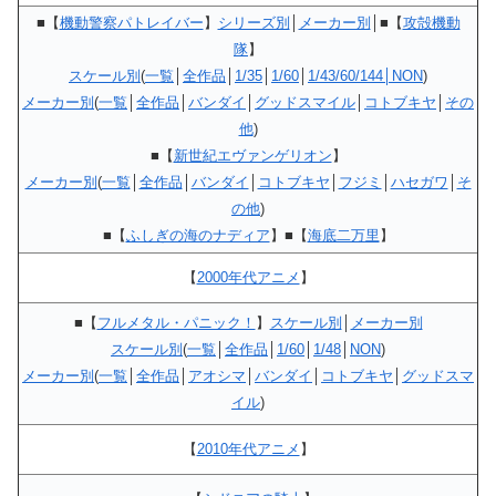
■【
機動警察パトレイバー
】
シリーズ別
│
メーカー別
│■【
攻殻機動
隊
】
スケール別
(
一覧
│
全作品
│
1/35
│
1/60
│
1/43/60/144│NON
)
メーカー別
(
一覧
│
全作品
│
バンダイ
│
グッドスマイル
│
コトブキヤ
│
その
他
)
■【
新世紀エヴァンゲリオン
】
メーカー別
(
一覧
│
全作品
│
バンダイ
│
コトブキヤ
│
フジミ
│
ハセガワ
│
そ
の他
)
■【
ふしぎの海のナディア
】■【
海底二万里
】
【
2000年代アニメ
】
■【
フルメタル・パニック！
】
スケール別
│
メーカー別
スケール別
(
一覧
│
全作品
│
1/60
│
1/48
│
NON
)
メーカー別
(
一覧
│
全作品
│
アオシマ
│
バンダイ
│
コトブキヤ
│
グッドスマ
イル
)
【
2010年代アニメ
】