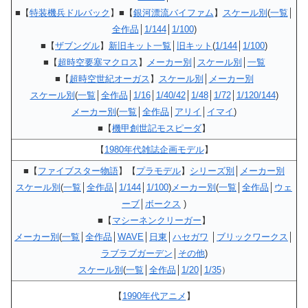
■【
特装機兵ドルバック
】■【
銀河漂流バイファム
】
スケール別
(
一覧
│
全作品
│
1/144
│
1/100
)
■【
ザブングル
】
新旧キット一覧
│
旧キット
(
1/144
│
1/100
)
■【
超時空要塞マクロス
】
メーカー別
│
スケール別
│
一覧
■【
超時空世紀オーガス
】
スケール別
│
メーカー別
スケール別
(
一覧
│
全作品
│
1/16
│
1/40/42
│
1/48
│
1/72
│
1/120/144
)
メーカー別
(
一覧
│
全作品
│
アリイ
│
イマイ
)
■【
機甲創世記モスピーダ
】
【
1980年代雑誌企画モデル
】
■【
ファイブスター物語
】【
プラモデル
】
シリーズ別
│
メーカー別
スケール別
(
一覧
│
全作品
│
1/144
│
1/100
)
メーカー別
(
一覧
│
全作品
│
ウェ
ーブ
│
ボークス
)
■【
マシーネンクリーガー
】
メーカー別
(
一覧
│
全作品
│
WAVE
│
日東
│
ハセガワ
│
ブリックワークス
│
ラブラブガーデン
│
その他
)
スケール別
(
一覧
│
全作品
│
1/20
│
1/35
）
【
1990年代アニメ
】