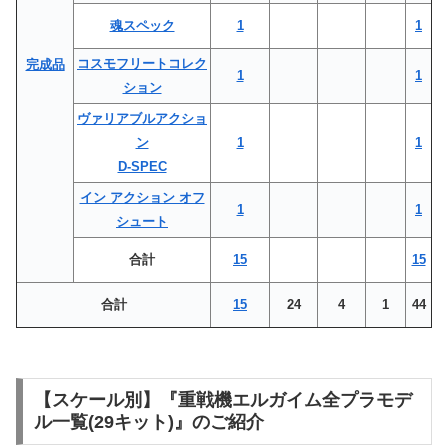
魂スペック
1
1
コスモフリートコレク
完成品
1
1
ション
ヴァリアブルアクショ
ン
1
1
D-SPEC
イン アクション オフ
1
1
シュート
合計
15
15
合計
15
24
4
1
44
【スケール別】『重戦機エルガイム全プラモデ
ル一覧(29キット)』のご紹介