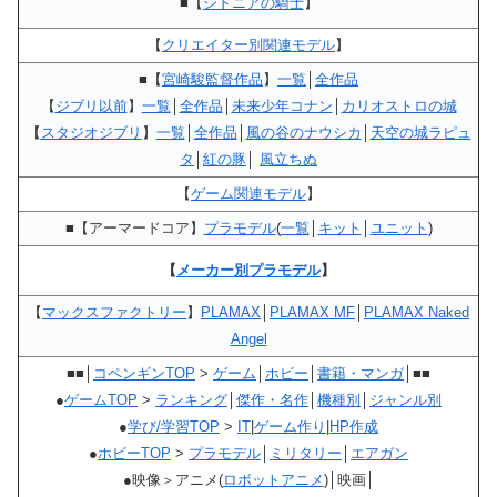
■【
シドニアの騎士
】
【
クリエイター別関連モデル
】
■【
宮崎駿監督作品
】
一覧
│
全作品
【
ジブリ以前
】
一覧
│
全作品
│
未来少年コナン
│
カリオストロの城
【
スタジオジブリ
】
一覧
│
全作品
│
風の谷のナウシカ
│
天空の城ラピュ
タ
│
紅の豚
│
風立ちぬ
【
ゲーム関連モデル
】
■【アーマードコア】
プラモデル
(
一覧
│
キット
│
ユニット
)
【
メーカー別プラモデル
】
【
マックスファクトリー
】
PLAMAX
│
PLAMAX MF
│
PLAMAX Naked
Angel
■■│
コペンギンTOP
>
ゲーム
│
ホビー
│
書籍・マンガ
│■■
●
ゲームTOP
>
ランキング
│
傑作・名作
│
機種別
│
ジャンル別
●
学び/学習TOP
>
IT
|
ゲーム作り
|
HP作成
●
ホビーTOP
>
プラモデル
│
ミリタリー
│
エアガン
●映像＞アニメ(
ロボットアニメ
)│映画│