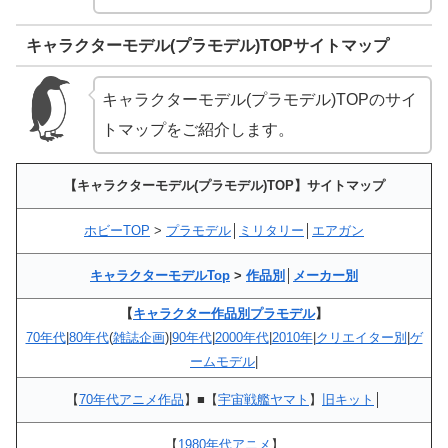
キャラクターモデル(プラモデル)TOPサイトマップ
キャラクターモデル(プラモデル)TOPのサイ
トマップをご紹介します。
【キャラクターモデル(プラモデル)TOP】サイトマップ
ホビーTOP
>
プラモデル
│
ミリタリー
│
エアガン
キャラクターモデルTop
>
作品別
│
メーカー別
【
キャラクター作品別プラモデル
】
70年代
|
80年代
(
雑誌企画
)|
90年代
|
2000年代
|
2010年
|
クリエイター別
|
ゲ
ームモデル
|
【
70年代アニメ作品
】■【
宇宙戦艦ヤマト
】
旧キット
│
【
1980年代アニメ
】