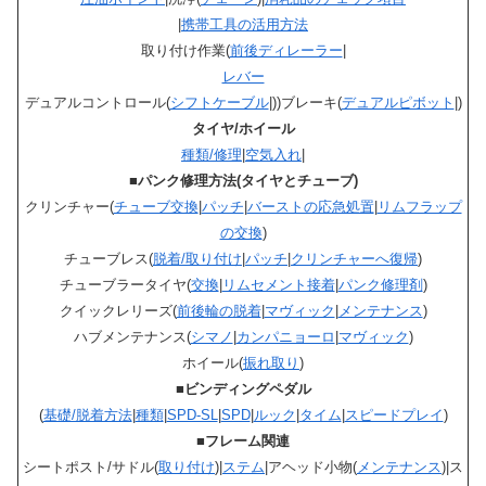
|
携帯工具の活用方法
取り付け作業(
前後ディレーラー
|
レバー
デュアルコントロール(
シフトケーブル
|))ブレーキ(
デュアルピボット
|)
タイヤ/ホイール
種類/修理
|
空気入れ
|
■パンク修理方法(タイヤとチューブ)
クリンチャー(
チューブ交換
|
パッチ
|
バーストの応急処置
|
リムフラップ
の交換
)
チューブレス(
脱着/取り付け
|
パッチ
|
クリンチャーへ復帰
)
チューブラータイヤ(
交換
|
リムセメント接着
|
パンク修理剤
)
クイックレリーズ(
前後輪の脱着
|
マヴィック
|
メンテナンス
)
ハブメンテナンス(
シマノ
|
カンパニョーロ
|
マヴィック
)
ホイール(
振れ取り
)
■ビンディングペダル
(
基礎/脱着方法
|
種類
|
SPD-SL
|
SPD
|
ルック
|
タイム
|
スピードプレイ
)
■フレーム関連
シートポスト/サドル(
取り付け
)|
ステム
|アヘッド小物(
メンテナンス
)|ス