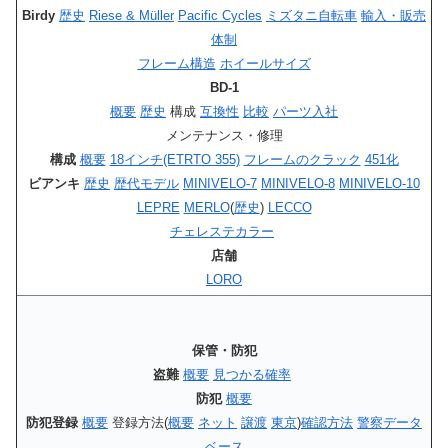
Birdy
歴史
Riese & Müller
Pacific Cycles
ミズタニ自転車
輸入・販売
体制
フレーム構造
ホイールサイズ
BD-1
概要
歴史
構成
互換性
比較
パーツ入社
メンテナンス・修理
構成
概要
18インチ(ETRTO 355)
フレームのクラック
451化
ビアンキ
歴史
歴代モデル
MINIVELO-7
MINIVELO-8
MINIVELO-10
LEPRE
MERLO
(
歴史
)
LECCO
チェレステカラー
店舗
LORO
保管・防犯
盗難
概要
見つかる確率
防犯
概要
防犯登録
概要
登録方法(
概要
ネット
譲渡
東京
)
確認方法
警察データ
ベース