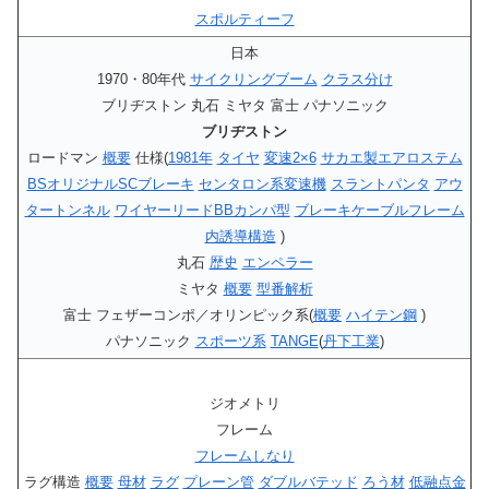
スポルティーフ
日本
1970・80年代
サイクリングブーム
クラス分け
ブリヂストン 丸石 ミヤタ 富士 パナソニック
ブリヂストン
ロードマン
概要
仕様(
1981年
タイヤ
変速2×6
サカエ製エアロステム
BSオリジナルSCブレーキ
センタロン系変速機
スラントパンタ
アウ
タートンネル
ワイヤーリードBBカンパ型
ブレーキケーブルフレーム
内誘導構造
)
丸石
歴史
エンペラー
ミヤタ
概要
型番解析
富士 フェザーコンポ／オリンピック系(
概要
ハイテン鋼
)
パナソニック
スポーツ系
TANGE
(
丹下工業
)
ジオメトリ
フレーム
フレームしなり
ラグ構造
概要
母材
ラグ
プレーン管
ダブルバテッド
ろう材
低融点金