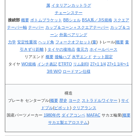
属
イタリアンカットラグ
チェーンステー
接続部
概要
ボトムブラケット
BBシェル
BSA系／JIS規格
スクエア
テーパー軸
テーパー
カップ＆コーン＋スクエアテーパー
カップ＆コ
ーン
外装ベアリング
力学
安定性重視
ヘッド角
フォークオフセット
(
量
) トレール(
概要
量
引きずり距離
)
タイヤの接地点
復元力
ホイールベース
リアエンド
概要
後輪ハブ
水平エンド
ナット固定
タイヤ
WO規格
インチ表記
ETRTO
リム刻印
27×1 1/4
27×1 1/4〜1
3/8 W/O
ロードマン仕様
構造
ブレーキ センタープル(
概要
歴史
ヨーク
ストラドルワイヤー
)
サイ
ドプル
(
ピボット
)
クリアランス
国産パーツメーカー
1980年代
ダイアコンペ
MAFAC
サカエ輪業(
概要
サカエ製エアロステム
)