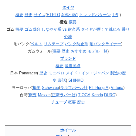
タイヤ
概要
歴史
サイズ
(
ETRTO
406と451
トレッドパターン
TPI
)
構造
概要
ゴム
概要
ゴム成分
しなやか系 vs 耐久系
タイヤが硬くて跳ねる
乗り
心地
耐パンク(
ベルト
リムテープ
パンク防止剤
耐パンクライナー
)
ガムウォール(
概要
歴史
おすすめ
モデル一覧
)
ブランド
概要
製造拠点
日本 Panaracer(
歴史
ミニベロ
メイド・イン・ジャパン
製造の歴
史
裏話
)
SHINKO
ヨーロッパ(
概要
Schwalbe
(
ラルフボール社
PT Hung-A
)
Vittoria
)
台湾(
概要
Maxxis
(
正新ラバー社)
TIOGA
Kenda
DURO
)
チューブ
概要
歴史
ホイール