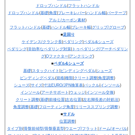
ドロップハンドル
|
フラットハンドル
ドロップハンドル
(
基礎
|
角度
|
ブレーキレバー
|
ハンドル幅
|
バーテープ
|
アルミ/カーボン素材
)
フラットハンドル
(
基礎
|
ハンドル幅
|
ブレーキ幅
|
グリップ/グローブ
)
■
足回り
ケイデンス/クランク長
|
ペダリング
|
ペダル&シューズ
ペダリング
(
非効率なペダリング対策
|
トゥペダリング/アーチペダリン
グ
|
Qファクター
|
アンクリング
)
■
ペダル&シューズ
基礎
|
スタックハイト
|
ビンディングペダル
|
シューズ
ビンディングペダル
(
規格
|
種類
|
クリート調整
|
角度調整
)
シューズ
(
サイズ
|
寸法EURO/JPN換算表
|
バックル
|
インソール
)
インソール
(
アーチサポート
|
ウェッジ
|
インソール交換
)
クリート調整
(
基礎
|
前後位置
|
左右位置
||
左右脚長差の対処法
)
角度調整
(
基礎
|
フローティング角度
|
リリーススプリング調整
）
■
サドル
位置調整
|
タイプ別
(
骨盤前傾型/骨盤垂直型
|
ウエーブ/フラット
|
ドーム/オーバル
|