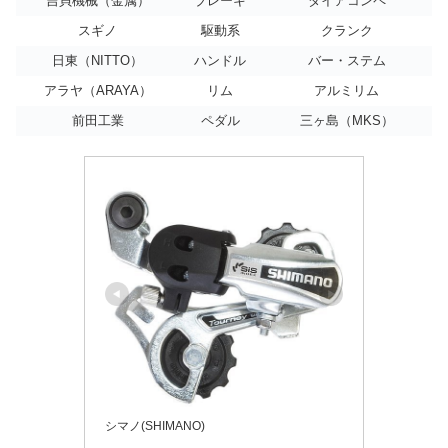
吉貝機械（金属）
ブレーキ
ダイアコンペ
スギノ
駆動系
クランク
日東（NITTO）
ハンドル
バー・ステム
アラヤ（ARAYA）
リム
アルミリム
前田工業
ペダル
三ヶ島（MKS）
シマノ(SHIMANO)