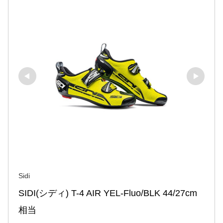
Sidi
SIDI(シディ) T-4 AIR YEL-Fluo/BLK 44/27cm
相当