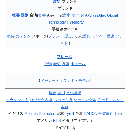
歴史
ブランド
ブランド
概要
国別
台湾(
概要
Alexrims(
歴史
モデル
)
A-Class
Alex
Global
Technology
)
Velocity
手組みホイール
概要
カスタム
スポーク(
ブランド
歴史
) リム(
歴史
ミニベロ歴史
ブラ
ンド
)
フレーム
分類
歴史
系譜
ホイール
【
メーカー・ブランド・モデル
】
概要
国別
文化系統
クラシック系
折りたたみ系
スポーツ系
ツーリング系
モード・スタイ
ル系
イギリス
Moulton
Brompton
日本
Tyrell
台湾
DAHON
分裂事件
Tern
アメリカ
KHS
イタリア
ビアンキ
ドイツ
Birdy