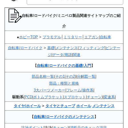
自転車/ロードバイク/ミニベロ製品関連サイトマップのご紹
介
●
ホビーTOP
>
プラモデル
│
ミリタリー
│
エアガン
|
自転車
自転車/ロードバイク
>
基礎
|
メンテナンス
|
フィッティング
|
ビンテー
ジ
|
データ/用語
|
関連
【
自転車/ロードバイクの基礎/入門
】
部品名称一覧
(
その1
|
その2
)|
分解図一覧
|
部品：種類と規格
3大パーツメーカー
|
フレーム/操作系
|
駆動系
(
PCD
|
ボトムブラケット
|
スプロケット
|
チェーン
)|
変速系
|
タイヤ/ホイール
>
タイヤとチューブ
ホイール
メンテナンス
【
自転車/ロードバイクのメンテナンス
】
注油ポイント
|洗浄(
チェーン
)|
消耗品のチェック項目