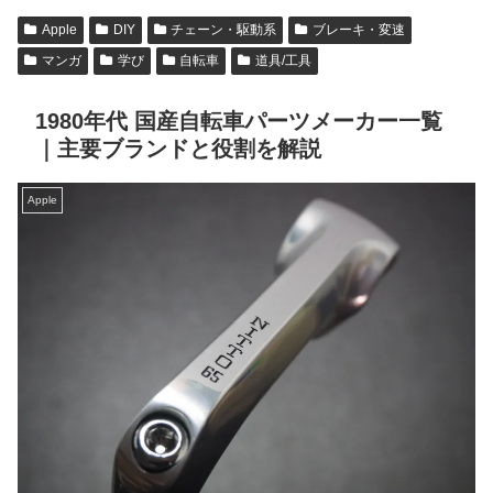
Apple
DIY
チェーン・駆動系
ブレーキ・変速
マンガ
学び
自転車
道具/工具
1980年代 国産自転車パーツメーカー一覧
｜主要ブランドと役割を解説
Apple