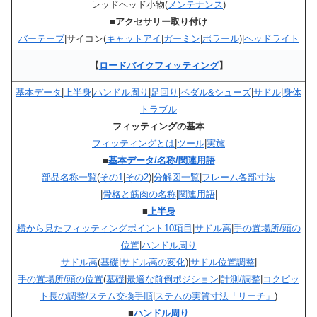
レッドヘッド小物(
メンテナンス
)
■アクセサリー取り付け
バーテープ
|サイコン(
キャットアイ
|
ガーミン
|
ポラール
)|
ヘッドライト
【
ロードバイクフィッティング
】
基本データ
|
上半身
|
ハンドル周り
|
足回り
|
ペダル&シューズ
|
サドル
|
身体
トラブル
フィッティングの基本
フィッティングとは
|
ツール
|
実施
■
基本データ/名称/関連用語
部品名称一覧
(
その1
|
その2
)|
分解図一覧
|
フレーム各部寸法
|
骨格と筋肉の名称
|
関連用語
|
■
上半身
横から見たフィッティングポイント10項目
|
サドル高
|
手の置場所/頭の
位置
|
ハンドル周り
サドル高
(
基礎
|
サドル高の変化
)|
サドル位置調整
|
手の置場所/頭の位置
(
基礎
|
最適な前倒ポジション
|
計測/調整
|
コクピッ
ト長の調整/ステム交換手順
|
ステムの実質寸法「リーチ」
)
■
ハンドル周り