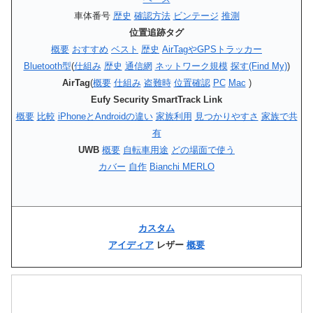
車体番号
歴史
確認方法
ビンテージ
推測
位置追跡タグ
概要
おすすめ
ベスト
歴史
AirTagやGPSトラッカー
Bluetooth型
(
仕組み
歴史
通信網
ネットワーク規模
探す(Find My)
)
AirTag
(
概要
仕組み
盗難時
位置確認
PC
Mac
)
Eufy Security SmartTrack Link
概要
比較
iPhoneとAndroidの違い
家族利用
見つかりやすさ
家族で共
有
UWB
概要
自転車用途
どの場面で使う
カバー
自作
Bianchi MERLO
カスタム
アイディア
レザー
概要