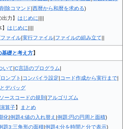
削除コマンド
|
西暦から和暦を求める
)
の出力】
はじめに
||||
体】
はじめに
||||
ダファイル
|
実行ファイル
|
ファイルの組み立て
||
の基礎と考え方
】
ついて
|
C言語のプログラム
|
プロンプト
|
コンパイラ設定
|
コード作成から実行まで
|
とデバッグ
ソースコードの規則
|
アルゴリズム
演算子
】
まとめ
期化
|
例題4:値の入れ替え
|
例題:円の円周と面積
)
例題3:三角形の面積
|
例題4:分を時間と分で表示
)