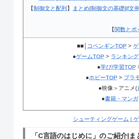
【
制御文と配列
】
まとめ
|
制御文の基礎
|
if文
【
関数とポ
■■│
コペンギンTOP
>
ゲ
●
ゲームTOP
>
ランキング
●
学び/学習TOP
●
ホビーTOP
>
プラ
●映像＞アニメ(
●
書籍・マンガ
シューティングゲーム | 
「C言語のはじめに」のご紹介|ま