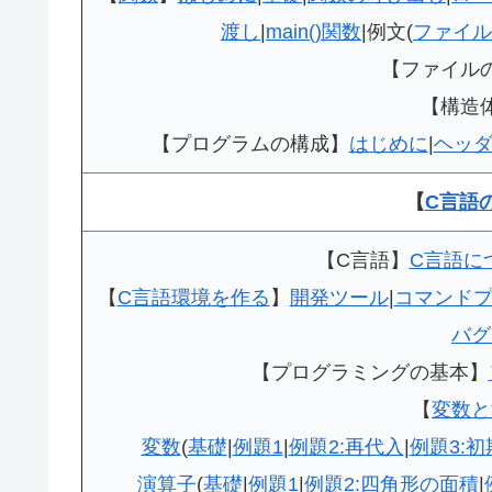
渡し
|
main()関数
|例文(
ファイル
【ファイル
【構造
【プログラムの構成】
はじめに
|
ヘッ
【
C言語
【C言語】
C言語に
【
C言語環境を作る
】
開発ツール
|
コマンド
バグ
【プログラミングの基本】
【
変数と
変数
(
基礎
|
例題1
|
例題2:再代入
|
例題3:初
演算子
(
基礎
|
例題1
|
例題2:四角形の面積
|