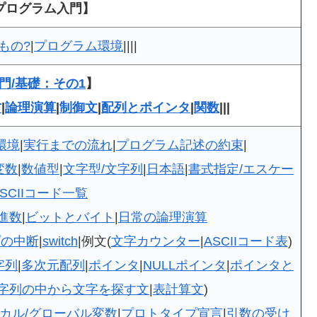
プログラム入門】
もの?
|
プログラム環境
||||
門/基礎：その1
】
方
|
論理演算
|
制御文
|
配列とポインタ
|
関数
|||
環境
|
実行までの流れ
|
プログラム記述の約束
|
変数
|
数値型
|
文字型/文字列
|
日本語
|
書式指定/エスケー
ASCIIコード一覧
n進数
|
ビットとバイト
|
日常の論理演算
プの中断
|
switch
|例文(
文字カウンター
|
ASCIIコード表
)
字列
|
多次元配列
|
ポインタ
|
NULLポインタ
|
ポインタと
字列の中から文字を探す文
|
表計算文
)
カル/グローバル変数
|
プロトタイプ宣言
|
引数の受け