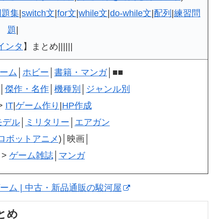
例題集
|
switch文
|
for文
|
while文
|
do-while文
|
配列
|
練習問
題
|
インタ
】まとめ||||||
ーム
│
ホビー
│
書籍・マンガ
│■■
│
傑作・名作
│
機種別
│
ジャンル別
>
IT
|
ゲーム作り
|
HP作成
モデル
│
ミリタリー
│
エアガン
ロボットアニメ
)│映画│
>
ゲーム雑誌
│
マンガ
ゲーム | 中古・新品通販の駿河屋
とめ