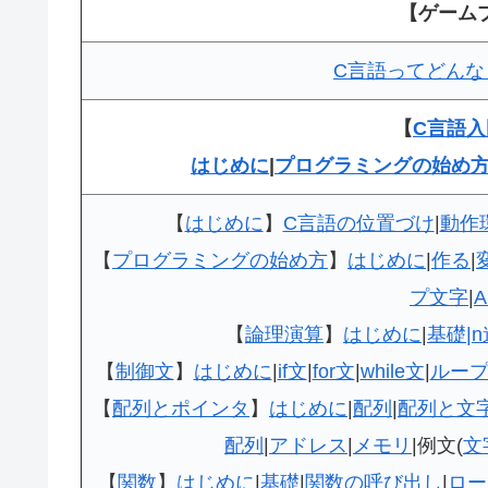
【ゲーム
C言語ってどんな
【
C言語入
はじめに
|
プログラミングの始め
【
はじめに
】
C言語の位置づけ
|
動作
【
プログラミングの始め方
】
はじめに
|
作る
|
プ文字
|
【
論理演算
】
はじめに
|
基礎|
【
制御文
】
はじめに
|
if文
|
for文
|
while文
|
ルー
【
配列とポインタ
】
はじめに
|
配列
|
配列と文
配列
|
アドレス
|
メモリ
|例文(
文
【
関数
】
はじめに
|
基礎
|
関数の呼び出し
|
ロー