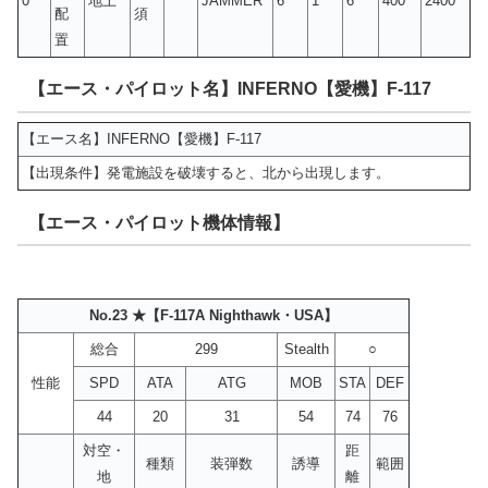
0
地上
JAMMER
6
1
6
400
2400
配
須
置
【エース・パイロット名】INFERNO【愛機】F-117
【エース名】INFERNO【愛機】F-117
【出現条件】発電施設を破壊すると、北から出現します。
【エース・パイロット機体情報】
No.23 ★【F-117A Nighthawk・USA】
総合
299
Stealth
○
性能
SPD
ATA
ATG
MOB
STA
DEF
44
20
31
54
74
76
対空・
距
種類
装弾数
誘導
範囲
地
離