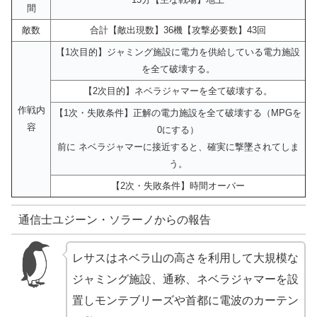
間
敵数
合計【敵出現数】36機【攻撃必要数】43回
【1次目的】ジャミング施設に電力を供給している電力施設
を全て破壊する。
【2次目的】ネベラジャマーを全て破壊する。
作戦内
【1次・失敗条件】正解の電力施設を全て破壊する（MPGを
容
0にする）
前に ネベラジャマーに接近すると、確実に撃墜されてしま
う。
【2次・失敗条件】時間オーバー
通信士ユジーン・ソラーノからの報告
レサスはネベラ山の高さを利用して大規模な
ジャミング施設、通称、ネベラジャマーを設
置しモンテブリーズや首都に電波のカーテン