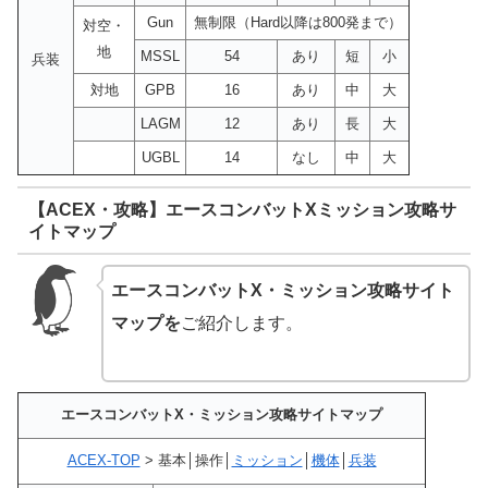
Gun
無制限（Hard以降は800発まで）
対空・
地
MSSL
54
あり
短
小
兵装
対地
GPB
16
あり
中
大
LAGM
12
あり
長
大
UGBL
14
なし
中
大
【ACEX・攻略】エースコンバットXミッション攻略サ
イトマップ
エースコンバットX・ミッション攻略サイト
マップを
ご紹介します。
エースコンバットX・ミッション攻略サイトマップ
ACEX-TOP
> 基本│操作│
ミッション
│
機体
│
兵装