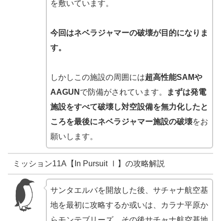
を敷いています。
今回はネベラジャマーの破壊が目的になりま
す。
しかしこの施設の周囲には
超高性能SAMや
AAGUN
で防備がされています。
まずは発電
施設をすべて破壊し対空設備を無力化したと
ころを最後にネベラジャマー施設の破壊
をお
願いします。
ミッション11A【In Pursuit Ⅰ】の攻略解説
サンタエルバを開放した後、サチャナ航空基
地を最初に攻略するか或いは、カラナ平原か
らモンテブリーズ、その後サチャナ航空基地