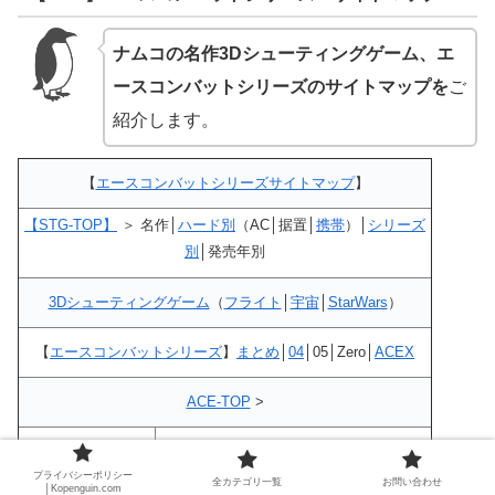
ナムコの名作3Dシューティングゲーム、エ
ースコンバットシリーズのサイトマップを
ご
紹介します。
【
エースコンバットシリーズサイトマップ
】
【STG-TOP】
＞ 名作│
ハード別
（AC│据置│
携帯
）│
シリーズ
別
│発売年別
3Dシューティングゲーム
（
フライト
│
宇宙
│
StarWars
）
【
エースコンバットシリーズ
】
まとめ
│
04
│05│Zero│
ACEX
ACE-TOP
>
【
ACE04
】
シリーズ
プライバシーポリシー
【
ACEX
】
全カテゴリ一覧
お問い合わせ
│Kopenguin.com