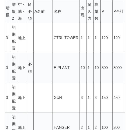
増
空・
M
耐
攻
増
出
援
地・
必
A名前
名称
久
撃
P
P合計
援
現
2
海
須
力
数
初
期
0
地上
CTRL.TOWER
1
1
1
120
120
配
置
初
期
必
0
地上
E.PLANT
10
1
10
300
3000
配
須
置
初
期
0
地上
GUN
3
1
3
150
450
配
置
初
期
0
地上
HANGER
2
1
2
100
200