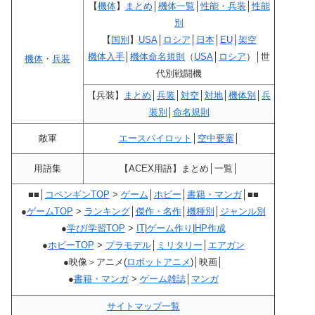
【
機体
】
まとめ
│
機体一覧
│
性能・兵装
│
性能
別
【
国別
】
USA
│
ロシア
│
日本
│
EU
│
架空
機体入手
│
機体命名規則
（
USA
│
ロシア
）│世
機体
・
兵装
代別戦闘機
【兵装】
まとめ
│
兵装
│
対空
│
対地
│
機体別
│
兵
装別
│
命名規則
敵軍
エースパイロット
│
空中要塞
│
用語集
【ACEX用語】まとめ│一覧│
■■│
コペンギンTOP
>
ゲーム
│
ホビー
│
書籍・マンガ
│■■
●
ゲームTOP
>
ランキング
│
傑作・名作
│
機種別
│
ジャンル別
●
学び/学習TOP
>
IT
|
ゲーム作り
|
HP作成
●
ホビーTOP
>
プラモデル
│
ミリタリー
│
エアガン
●映像＞アニメ(
ロボットアニメ
)│映画│
●
書籍・マンガ
>
ゲーム雑誌
│
マンガ
サイトマップ一覧