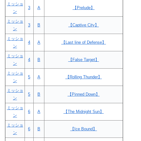
ミッショ
3
A
【Prelude】
ン
ミッショ
3
B
【Captive City】
ン
ミッショ
4
A
【Last line of Defense】
ン
ミッショ
4
B
【False Target】
ン
ミッショ
5
A
【Rolling Thunder】
ン
ミッショ
5
B
【Pinned Down】
ン
ミッショ
6
A
【The Midnight Sun】
ン
ミッショ
6
B
【Ice Bound】
ン