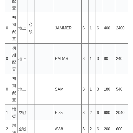
配
置
初
期
必
0
地上
JAMMER
6
1
6
400
2400
配
須
置
初
期
0
地上
RADAR
3
1
3
80
240
配
置
初
期
0
地上
SAM
3
1
3
180
540
配
置
増
1
空戦
F-35
3
2
6
680
2040
援
増
2
空戦
AV-8
3
2
6
200
600
援