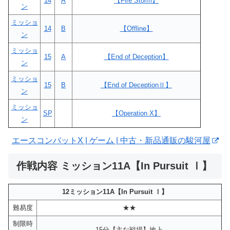
14
A
【Fire Storm】
ン
ミッショ
14
B
【Offline】
ン
ミッショ
15
A
【End of Deception】
ン
ミッショ
15
B
【End of DeceptionⅡ】
ン
ミッショ
SP
【Operation X】
ン
エースコンバットX | ゲーム | 中古・新品通販の駿河屋
作戦内容 ミッション11A【In Pursuit Ⅰ】
12ミッション11A【In Pursuit Ⅰ】
難易度
★★
制限時
15分【主な戦場】地上