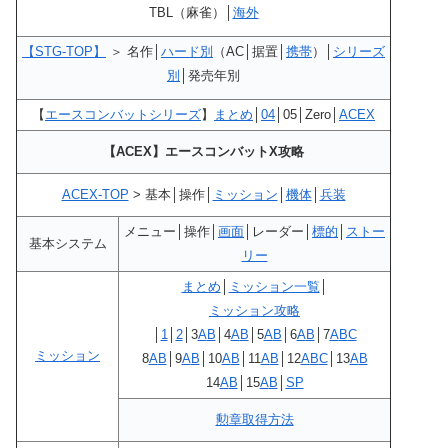
TBL（麻雀）│
海外
【STG-TOP】
＞ 名作│
ハード別
（AC│据置│
携帯
）│
シリーズ
別
│発売年別
【
エースコンバットシリーズ
】
まとめ
│
04
│05│Zero│
ACEX
【ACEX】エースコンバットX攻略
ACEX-TOP
> 基本│操作│
ミッション
│
機体
│
兵装
メニュー│操作│
画面
│レーダー│
標的
│
ストー
基本システム
リー
まとめ
│
ミッション一覧
│
ミッション攻略
│
1
│
2
│3
A
B
│4
A
B
│5
A
B
│6
A
B
│7
A
B
C
ミッション
8
A
B
│9
A
B
│10
A
B
│11
A
B
│12
A
B
C
│13
A
B
14
A
B
│15
A
B
│
SP
勲章取得方法