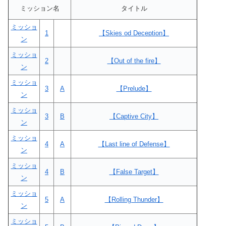
ミッション名
タイトル
ミッショ
1
【Skies od Deception】
ン
ミッショ
2
【Out of the fire】
ン
ミッショ
3
A
【Prelude】
ン
ミッショ
3
B
【Captive City】
ン
ミッショ
4
A
【Last line of Defense】
ン
ミッショ
4
B
【False Target】
ン
ミッショ
5
A
【Rolling Thunder】
ン
ミッショ