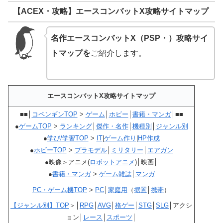
【ACEX・攻略】エースコンバットX攻略サイトマップ
名作エースコンバットX（PSP・）攻略サイ
トマップを
ご紹介します。
エースコンバットX攻略サイトマップ
■■│
コペンギンTOP
>
ゲーム
│
ホビー
│
書籍・マンガ
│■■
●
ゲームTOP
>
ランキング
│
傑作・名作
│
機種別
│
ジャンル別
●
学び/学習TOP
>
IT
|
ゲーム作り
|
HP作成
●
ホビーTOP
>
プラモデル
│
ミリタリー
│
エアガン
●映像＞アニメ(
ロボットアニメ
)│映画│
●
書籍・マンガ
>
ゲーム雑誌
│
マンガ
PC・ゲーム機TOP
>
PC
│
家庭用
（
据置
│
携帯
）
【ジャンル別】TOP
＞│
RPG
│
AVG
│
格ゲー
│
STG
│
SLG
│アクシ
ョン│
レース
│
スポーツ
│