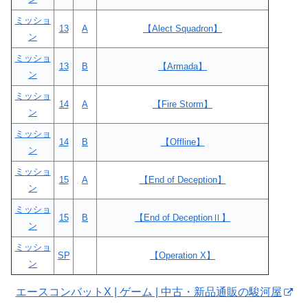
ミッショ
13
A
【Alect Squadron】
ン
ミッショ
13
B
【Armada】
ン
ミッショ
14
A
【Fire Storm】
ン
ミッショ
14
B
【Offline】
ン
ミッショ
15
A
【End of Deception】
ン
ミッショ
15
B
【End of DeceptionⅡ】
ン
ミッショ
SP
【Operation X】
ン
エースコンバットX | ゲーム | 中古・新品通販の駿河屋