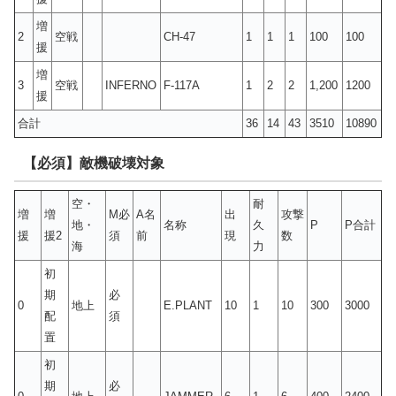
増
2
空戦
CH-47
1
1
1
100
100
援
増
3
空戦
INFERNO
F-117A
1
2
2
1,200
1200
援
合計
36
14
43
3510
10890
【必須】敵機破壊対象
空・
耐
増
増
M必
A名
出
攻撃
地・
名称
久
P
P合計
援
援2
須
前
現
数
海
力
初
期
必
0
地上
E.PLANT
10
1
10
300
3000
配
須
置
初
期
必