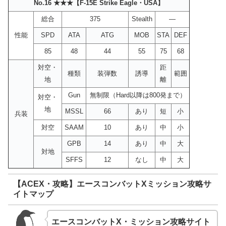
No.16 ★★★【F-15E Strike Eagle・USA】
総合
375
Stealth
―
性能
SPD
ATA
ATG
MOB
STA
DEF
85
48
44
55
75
68
対空・
距
種類
装弾数
誘導
範囲
地
離
Gun
無制限（Hard以降は800発まで）
対空・
地
MSSL
66
あり
短
小
兵装
対空
SAAM
10
あり
中
小
GPB
14
あり
中
大
対地
SFFS
12
なし
中
大
【ACEX・攻略】エースコンバットXミッション攻略サ
イトマップ
エースコンバットX・ミッション攻略サイト