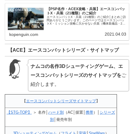
【PSP名作・ACEX攻略・兵装】エースコンバッ
トX・兵装（21種類）のご紹介
エースコンバットX・兵装（21種類）のご紹介│まとめご訪
問ありがとうございます。このページではエースコンバッ
トX・ミッション攻略に欠かせない兵装（機体装備品・21
種類）をご紹介させて頂きます。【兵装】エースコンバッ
トX・兵装（20）のご紹介...
2021.04.03
kopenguin.com
【ACE】エースコンバットシリーズ・サイトマップ
ナムコの名作3Dシューティングゲーム、エ
ースコンバットシリーズのサイトマップを
ご
紹介します。
【
エースコンバットシリーズサイトマップ
】
【STG-TOP】
＞ 名作│
ハード別
（AC│据置│
携帯
）│
シリーズ
別
│発売年別
3Dシューティングゲーム
（
フライト
│
宇宙
│
StarWars
）