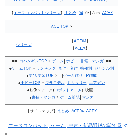
【
エースコンバットシリーズ
】
まとめ
│
04
│05│Zero│
ACEX
ACE-TOP
>
【
ACE04
】
シリーズ
【
ACEX
】
■■│
コペンギンTOP
>
ゲーム
│
ホビー
│
書籍・マンガ
│■■
●
ゲームTOP
>
ランキング
│
傑作・名作
│
機種別
│
ジャンル別
●
学び/学習TOP
>
IT
|
ゲーム作り
|
HP作成
●
ホビーTOP
>
プラモデル
│
ミリタリー
│
エアガン
●映像＞アニメ(
ロボットアニメ
)│映画│
●
書籍・マンガ
>
ゲーム雑誌
│
マンガ
【サイトマップ】
まとめ
│
ACE04
│
ACEX
エースコンバット | ゲーム | 中古・新品通販の駿河屋