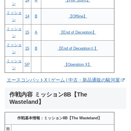
14
A
【Fire Storm】
ン
ミッショ
14
B
【Offline】
ン
ミッショ
15
A
【End of Deception】
ン
ミッショ
15
B
【End of DeceptionⅡ】
ン
ミッショ
SP
【Operation X】
ン
エースコンバットX | ゲーム | 中古・新品通販の駿河屋
作戦内容 ミッション8B【The
Wasteland】
作戦基本情報：ミッション8B【The Wasteland】
難