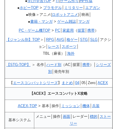
●
学び/学習TOP
>
IT
|
ゲーム作り
|
HP作成
●
ホビーTOP
>
プラモデル
│
ミリタリー
│
エアガン
●映像＞アニメ(
ロボットアニメ
)│映画│
●
書籍・マンガ
>
ゲーム雑誌
│
マンガ
PC・ゲーム機TOP
>
PC
│
家庭用
（
据置
│
携帯
）
【ジャンル別】TOP
＞│
RPG
│
AVG
│
格ゲー
│
STG
│
SLG
│アクシ
ョン│
レース
│
スポーツ
│
TBL（麻雀）│
海外
【STG-TOP】
＞ 名作│
ハード別
（AC│据置│
携帯
）│
シリーズ
別
│発売年別
【
エースコンバットシリーズ
】
まとめ
│
04
│05│Zero│
ACEX
【ACEX】エースコンバットX攻略
ACEX-TOP
> 基本│操作│
ミッション
│
機体
│
兵装
メニュー│操作│
画面
│レーダー│
標的
│
ストー
基本システム
リー