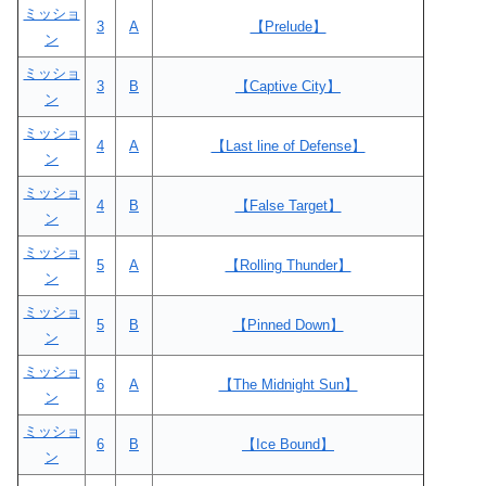
ミッショ
3
A
【Prelude】
ン
ミッショ
3
B
【Captive City】
ン
ミッショ
4
A
【Last line of Defense】
ン
ミッショ
4
B
【False Target】
ン
ミッショ
5
A
【Rolling Thunder】
ン
ミッショ
5
B
【Pinned Down】
ン
ミッショ
6
A
【The Midnight Sun】
ン
ミッショ
6
B
【Ice Bound】
ン