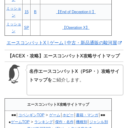
ミッショ
15
B
【End of DeceptionⅡ】
ン
ミッショ
SP
【Operation X】
ン
エースコンバットX | ゲーム | 中古・新品通販の駿河屋
【ACEX・攻略】エースコンバットX攻略サイトマップ
名作エースコンバットX（PSP・）攻略サイ
トマップを
ご紹介します。
エースコンバットX攻略サイトマップ
■■│
コペンギンTOP
>
ゲーム
│
ホビー
│
書籍・マンガ
│■■
●
ゲームTOP
>
ランキング
│
傑作・名作
│
機種別
│
ジャンル別