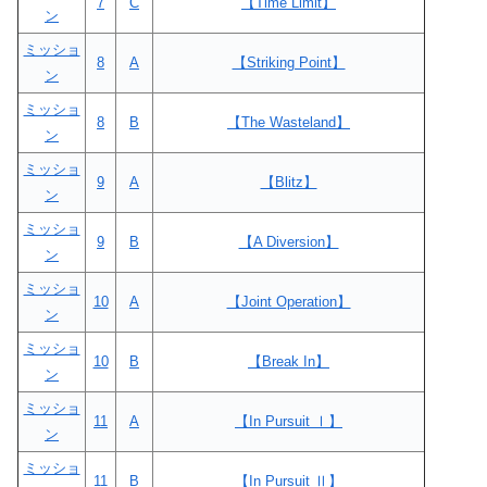
7
C
【Time Limit】
ン
ミッショ
8
A
【Striking Point】
ン
ミッショ
8
B
【The Wasteland】
ン
ミッショ
9
A
【Blitz】
ン
ミッショ
9
B
【A Diversion】
ン
ミッショ
10
A
【Joint Operation】
ン
ミッショ
10
B
【Break In】
ン
ミッショ
11
A
【In Pursuit Ⅰ】
ン
ミッショ
11
B
【In Pursuit Ⅱ】