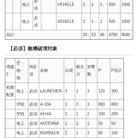
必
地上
VEHICLE
2
1
2
500
1000
須
必
地上
VEHICLE
2
1
2
500
1000
須
合計
33
22
46
4760
9040
【必須】敵機破壊対象
空・
増援
M必
耐久
攻撃
地・
名称
出現
P
P合計
2
須
力
数
海
初期
地上
必須
LAUNCHER
3
1
3
120
360
配置
空戦
必須
A-10A
1
3
3
800
800
空戦
必須
AH-64
2
1
2
100
200
地上
必須
ANTENNA
1
1
1
50
50
地上
必須
BARRACK
2
1
2
80
160