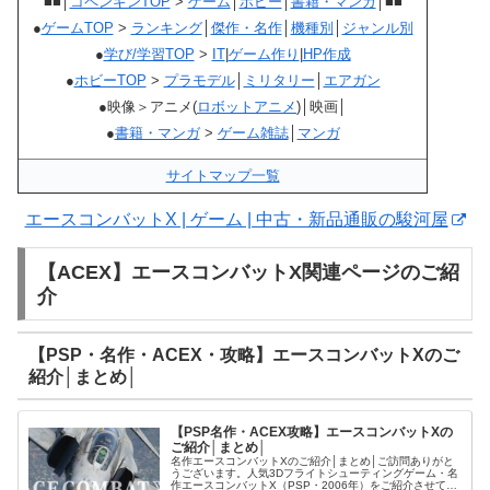
■■│
コペンギンTOP
>
ゲーム
│
ホビー
│
書籍・マンガ
│■■
●
ゲームTOP
>
ランキング
│
傑作・名作
│
機種別
│
ジャンル別
●
学び/学習TOP
>
IT
|
ゲーム作り
|
HP作成
●
ホビーTOP
>
プラモデル
│
ミリタリー
│
エアガン
●映像＞アニメ(
ロボットアニメ
)│映画│
●
書籍・マンガ
>
ゲーム雑誌
│
マンガ
サイトマップ一覧
エースコンバットX | ゲーム | 中古・新品通販の駿河屋
【ACEX】エースコンバットX関連ページのご紹
介
【PSP・名作・ACEX・攻略】エースコンバットXのご
紹介│まとめ│
【PSP名作・ACEX攻略】エースコンバットXの
ご紹介│まとめ│
名作エースコンバットXのご紹介│まとめ│ご訪問ありがと
うございます。人気3Dフライトシューティングゲーム・名
作エースコンバットX（PSP・2006年）をご紹介させて頂