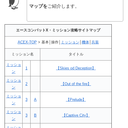
マップを
ご紹介します。
エースコンバットX・ミッション攻略サイトマップ
ACEX-TOP
> 基本│操作│
ミッション
│
機体
│
兵装
ミッション名
タイトル
ミッショ
1
【Skies od Deception】
ン
ミッショ
2
【Out of the fire】
ン
ミッショ
3
A
【Prelude】
ン
ミッショ
3
B
【Captive City】
ン
ミッショ