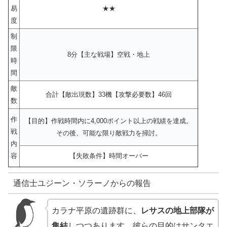
易
★★
度
制
限
8分【主な戦場】空戦・地上
時
間
敵
合計【敵出現数】33機【攻撃必要数】46回
数
作
【目的】作戦時間内に4,000ポイント以上の戦績を達成。
戦
その後、可能な限り敵戦力を掃討。
内
容
【失敗条件】時間オーバー
通信士ユジーン・ソラーノからの報告
カラナ平原の遺跡群に、
レサスの地上部隊が
集結
しつつあります。彼らの目的はサンタエ