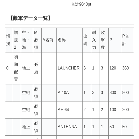
合計9040pt
【敵軍データ一覧】
増
空・
M
耐
攻
増
出
P合
援
地・
必
A名前
名称
久
撃
P
援
現
計
2
海
須
力
数
初
期
必
0
地上
LAUNCHER
3
1
3
120
360
配
須
置
必
空戦
A-10A
1
3
3
800
800
須
必
空戦
AH-64
2
1
2
100
200
須
必
地上
ANTENNA
1
1
1
50
50
須