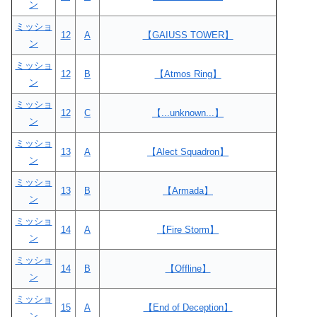
ン
ミッショ
12
A
【GAIUSS TOWER】
ン
ミッショ
12
B
【Atmos Ring】
ン
ミッショ
12
C
【...unknown...】
ン
ミッショ
13
A
【Alect Squadron】
ン
ミッショ
13
B
【Armada】
ン
ミッショ
14
A
【Fire Storm】
ン
ミッショ
14
B
【Offline】
ン
ミッショ
15
A
【End of Deception】
ン