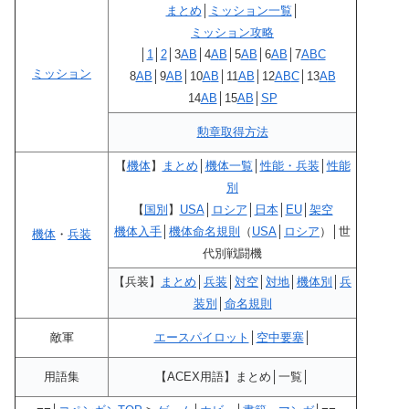
まとめ
│
ミッション一覧
│
ミッション攻略
│
1
│
2
│3
A
B
│4
A
B
│5
A
B
│6
A
B
│7
A
B
C
ミッション
8
A
B
│9
A
B
│10
A
B
│11
A
B
│12
A
B
C
│13
A
B
14
A
B
│15
A
B
│
SP
勲章取得方法
【
機体
】
まとめ
│
機体一覧
│
性能・兵装
│
性能
別
【
国別
】
USA
│
ロシア
│
日本
│
EU
│
架空
機体入手
│
機体命名規則
（
USA
│
ロシア
）│世
機体
・
兵装
代別戦闘機
【兵装】
まとめ
│
兵装
│
対空
│
対地
│
機体別
│
兵
装別
│
命名規則
敵軍
エースパイロット
│
空中要塞
│
用語集
【ACEX用語】まとめ│一覧│