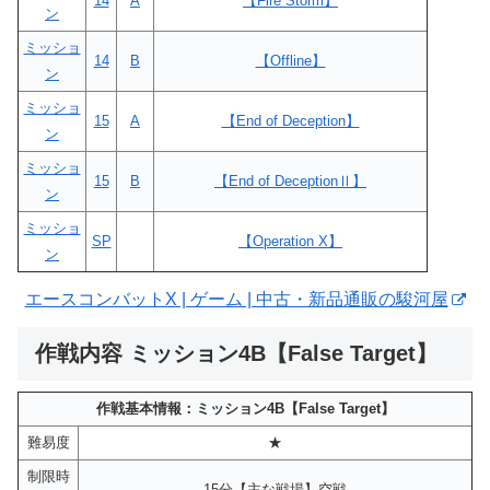
14
A
【Fire Storm】
ン
ミッショ
14
B
【Offline】
ン
ミッショ
15
A
【End of Deception】
ン
ミッショ
15
B
【End of DeceptionⅡ】
ン
ミッショ
SP
【Operation X】
ン
エースコンバットX | ゲーム | 中古・新品通販の駿河屋
作戦内容 ミッション4B【False Target】
作戦基本情報：ミッション4B【False Target】
難易度
★
制限時
15分【主な戦場】空戦