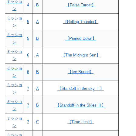
ミッショ
4
B
【False Target】
ン
ミッショ
5
A
【Rolling Thunder】
ン
ミッショ
5
B
【Pinned Down】
ン
ミッショ
6
A
【The Midnight Sun】
ン
ミッショ
6
B
【Ice Bound】
ン
ミッショ
7
A
【Standoff in the sky Ⅰ】
ン
ミッショ
7
B
【Standoff in the Skies Ⅱ】
ン
ミッショ
7
C
【Time Limit】
ン
ミッショ