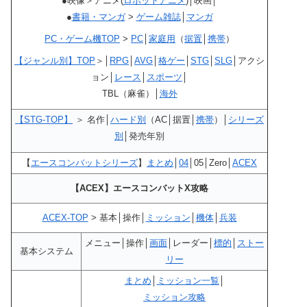
●映像＞アニメ(
ロボットアニメ
)│映画│
●
書籍・マンガ
>
ゲーム雑誌
│
マンガ
PC・ゲーム機TOP
>
PC
│
家庭用
（
据置
│
携帯
）
【ジャンル別】TOP
＞│
RPG
│
AVG
│
格ゲー
│
STG
│
SLG
│アクシ
ョン│
レース
│
スポーツ
│
TBL（麻雀）│
海外
【STG-TOP】
＞ 名作│
ハード別
（AC│据置│
携帯
）│
シリーズ
別
│発売年別
【
エースコンバットシリーズ
】
まとめ
│
04
│05│Zero│
ACEX
【ACEX】エースコンバットX攻略
ACEX-TOP
> 基本│操作│
ミッション
│
機体
│
兵装
メニュー│操作│
画面
│レーダー│
標的
│
ストー
基本システム
リー
まとめ
│
ミッション一覧
│
ミッション攻略