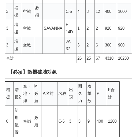
増
必
3
空戦
C-5
4
3
12
400
1600
援
須
増
F-
3
空戦
SAVANNA
1
2
2
920
920
援
14D
増
JA
3
空戦
3
2
6
300
900
援
37
合計
26
25
67
4310
10230
【必須】敵機破壊対象
空・
M
耐
攻
増
増
出
P合
地・
必
A名前
名称
久
撃
P
援
援2
現
計
海
須
力
数
初
期
必
0
空戦
C-5
3
3
9
400
1200
配
須
置