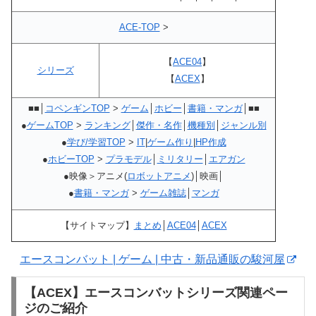
ACE-TOP
>
【
ACE04
】
シリーズ
【
ACEX
】
■■│
コペンギンTOP
>
ゲーム
│
ホビー
│
書籍・マンガ
│■■
●
ゲームTOP
>
ランキング
│
傑作・名作
│
機種別
│
ジャンル別
●
学び/学習TOP
>
IT
|
ゲーム作り
|
HP作成
●
ホビーTOP
>
プラモデル
│
ミリタリー
│
エアガン
●映像＞アニメ(
ロボットアニメ
)│映画│
●
書籍・マンガ
>
ゲーム雑誌
│
マンガ
【サイトマップ】
まとめ
│
ACE04
│
ACEX
エースコンバット | ゲーム | 中古・新品通販の駿河屋
【ACEX】エースコンバットシリーズ関連ペー
ジのご紹介