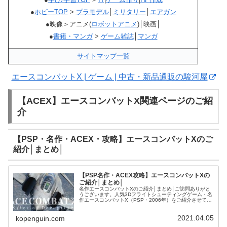
●
ホビーTOP
>
プラモデル
│
ミリタリー
│
エアガン
●映像＞アニメ(
ロボットアニメ
)│映画│
●
書籍・マンガ
>
ゲーム雑誌
│
マンガ
サイトマップ一覧
エースコンバットX | ゲーム | 中古・新品通販の駿河屋
【ACEX】エースコンバットX関連ページのご紹
介
【PSP・名作・ACEX・攻略】エースコンバットXのご
紹介│まとめ│
【PSP名作・ACEX攻略】エースコンバットXの
ご紹介│まとめ│
名作エースコンバットXのご紹介│まとめ│ご訪問ありがと
うございます。人気3Dフライトシューティングゲーム・名
作エースコンバットX（PSP・2006年）をご紹介させて頂
きます。【PSP名作・ACEX・攻略】キャンペーンミッシ
ョンのご紹介【AC...
2021.04.05
kopenguin.com