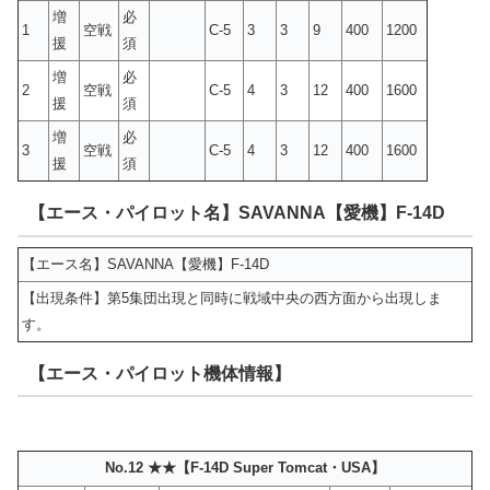
増
必
1
空戦
C-5
3
3
9
400
1200
援
須
増
必
2
空戦
C-5
4
3
12
400
1600
援
須
増
必
3
空戦
C-5
4
3
12
400
1600
援
須
【エース・パイロット名】SAVANNA【愛機】F-14D
【エース名】SAVANNA【愛機】F-14D
【出現条件】第5集団出現と同時に戦域中央の西方面から出現しま
す。
【エース・パイロット機体情報】
No.12 ★★【F-14D Super Tomcat・USA】