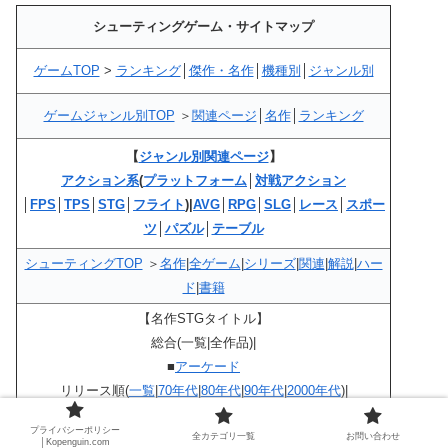
シューティングゲーム・サイトマップ
ゲームTOP
>
ランキング
│
傑作・名作
│
機種別
│
ジャンル別
ゲームジャンル別TOP
＞
関連ページ
│
名作
│
ランキング
【
ジャンル別関連ページ
】
アクション系
(
プラットフォーム
│
対戦アクション
│
FPS
│
TPS
│
STG
│
フライト
)|
AVG
│
RPG
│
SLG
│
レース
│
スポー
ツ
│
パズル
│
テーブル
シューティングTOP
＞
名作
|
全ゲーム
|
シリーズ
|
関連
|
解説
|
ハー
ド
|
書籍
【名作STGタイトル】
総合(一覧|全作品)|
■
アーケード
リリース順(
一覧
|
70年代
|
80年代
|
90年代
|
2000年代
)|
年代別(
一覧
|
全作品
|
80年代
|
90年代
|
2000年代
)
プライバシーポリシー
全カテゴリ一覧
お問い合わせ
■据置ゲーム
│Kopenguin.com