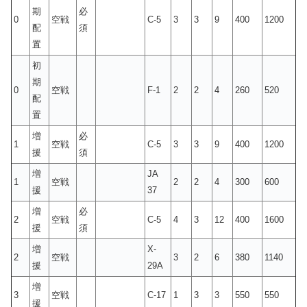
期
必
0
空戦
C-5
3
3
9
400
1200
配
須
置
初
期
0
空戦
F-1
2
2
4
260
520
配
置
増
必
1
空戦
C-5
3
3
9
400
1200
援
須
増
JA
1
空戦
2
2
4
300
600
援
37
増
必
2
空戦
C-5
4
3
12
400
1600
援
須
増
X-
2
空戦
3
2
6
380
1140
援
29A
増
3
空戦
C-17
1
3
3
550
550
援