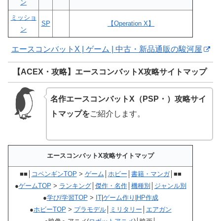
ン
ミッショ
SP
【Operation X】
ン
エースコンバットX | ゲーム | 中古・新品通販の駿河屋
【ACEX・攻略】エースコンバットX攻略サイトマップ
名作エースコンバットX（PSP・）攻略サイ
トマップを
ご紹介します。
エースコンバットX攻略サイトマップ
■■│
コペンギンTOP
>
ゲーム
│
ホビー
│
書籍・マンガ
│■■
●
ゲームTOP
>
ランキング
│
傑作・名作
│
機種別
│
ジャンル別
●
学び/学習TOP
>
IT
|
ゲーム作り
|
HP作成
●
ホビーTOP
>
プラモデル
│
ミリタリー
│
エアガン