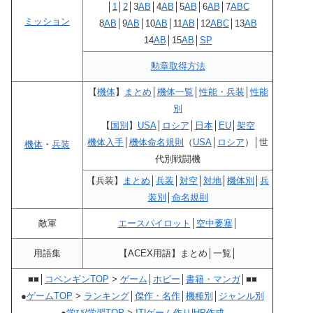
│
1
│
2
│3
A
B
│4
A
B
│5
A
B
│6
A
B
│7
A
B
C
ミッション
8
A
B
│9
A
B
│10
A
B
│11
A
B
│12
A
B
C
│13
A
B
14
A
B
│15
A
B
│
SP
勲章取得方法
【
機体
】
まとめ
│
機体一覧
│
性能・兵装
│
性能
別
【
国別
】
USA
│
ロシア
│
日本
│
EU
│
架空
機体入手
│
機体命名規則
（
USA
│
ロシア
）│世
機体
・
兵装
代別戦闘機
【兵装】
まとめ
│
兵装
│
対空
│
対地
│
機体別
│
兵
装別
│
命名規則
敵軍
エースパイロット
│
空中要塞
│
用語集
【ACEX用語】まとめ│一覧│
■■│
コペンギンTOP
>
ゲーム
│
ホビー
│
書籍・マンガ
│■■
●
ゲームTOP
>
ランキング
│
傑作・名作
│
機種別
│
ジャンル別
●
学び/学習TOP
>
IT
|
ゲーム作り
|
HP作成