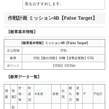
装をおすすめします。
作戦計画 ミッション4B【False Target】
【敵軍基本情報】
【敵軍基本情報】ミッション4B【False Target】
主な戦場
空戦
敵軍
空戦【敵出現数】26機【攻撃必要数】67回
ポイント
【空戦】10230pt
【敵軍データ一覧】
空・
M
耐
攻
増
増
出
地・
必
A名前
名称
久
撃
P
P合計
援
援2
現
海
須
力
数
初