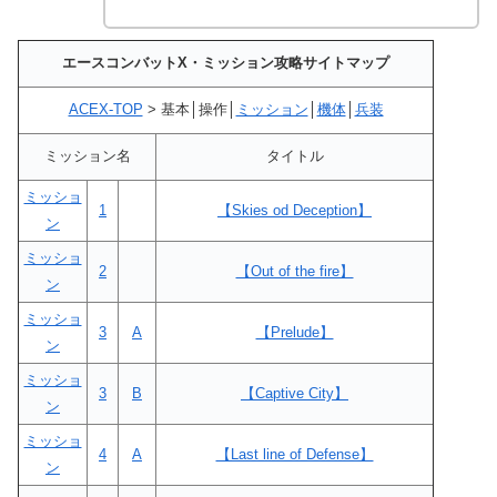
エースコンバットX・ミッション攻略サイトマップ
ACEX-TOP
> 基本│操作│
ミッション
│
機体
│
兵装
ミッション名
タイトル
ミッショ
1
【Skies od Deception】
ン
ミッショ
2
【Out of the fire】
ン
ミッショ
3
A
【Prelude】
ン
ミッショ
3
B
【Captive City】
ン
ミッショ
4
A
【Last line of Defense】
ン