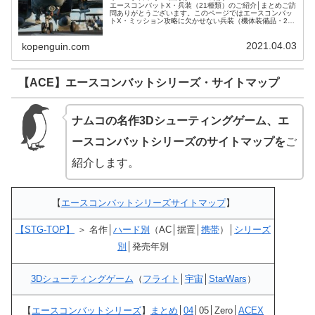
エースコンバットX・兵装（21種類）のご紹介│まとめご訪
問ありがとうございます。このページではエースコンバッ
トX・ミッション攻略に欠かせない兵装（機体装備品・21
種類）をご紹介させて頂きます。【兵装】エースコンバッ
トX・兵装（20）のご紹介...
2021.04.03
kopenguin.com
【ACE】エースコンバットシリーズ・サイトマップ
ナムコの名作3Dシューティングゲーム、エ
ースコンバットシリーズのサイトマップを
ご
紹介します。
【
エースコンバットシリーズサイトマップ
】
【STG-TOP】
＞ 名作│
ハード別
（AC│据置│
携帯
）│
シリーズ
別
│発売年別
3Dシューティングゲーム
（
フライト
│
宇宙
│
StarWars
）
【
エースコンバットシリーズ
】
まとめ
│
04
│05│Zero│
ACEX