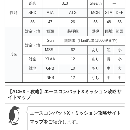
総合
313
Stealth
―
性能
SPD
ATA
ATG
MOB
STA
DEF
86
47
26
53
48
53
対空・地
種類
装弾数
誘導
距離
範囲
Gun
無制限（Hard以降は800発まで）
対空・地
MSSL
62
あり
短
小
兵装
対空
XLAA
12
あり
長
小
対地
GPB
10
あり
中
大
NPB
12
なし
中
中
【ACEX・攻略】エースコンバットXミッション攻略サ
イトマップ
エースコンバットX・ミッション攻略サイト
マップを
ご紹介します。