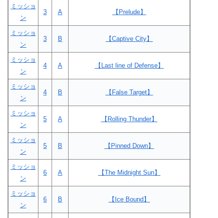
ミッショ
3
A
【Prelude】
ン
ミッショ
3
B
【Captive City】
ン
ミッショ
4
A
【Last line of Defense】
ン
ミッショ
4
B
【False Target】
ン
ミッショ
5
A
【Rolling Thunder】
ン
ミッショ
5
B
【Pinned Down】
ン
ミッショ
6
A
【The Midnight Sun】
ン
ミッショ
6
B
【Ice Bound】
ン