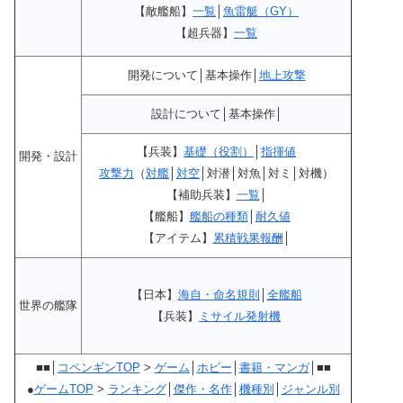
【敵艦船】
一覧
│
魚雷艇（GY）
【超兵器】
一覧
開発について│基本操作│
地上攻撃
設計について│基本操作│
【兵装】
基礎（役割）
│
指揮値
開発・設計
攻撃力
（
対艦
│
対空
│対潜│対魚│対ミ│対機）
【補助兵装】
一覧
│
【艦船】
艦船の種類
│
耐久値
【アイテム】
累積戦果報酬
│
【日本】
海自・命名規則
│
全艦船
世界の艦隊
【兵装】
ミサイル発射機
■■│
コペンギンTOP
>
ゲーム
│
ホビー
│
書籍・マンガ
│■■
●
ゲームTOP
>
ランキング
│
傑作・名作
│
機種別
│
ジャンル別