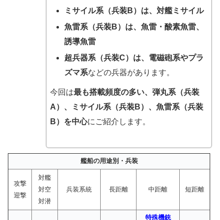
ミサイル系（兵装B）は、対艦ミサイル
魚雷系（兵装B）は、魚雷・酸素魚雷、
誘導魚雷
超兵器系（兵装C）は、電磁砲系やプラ
ズマ系
などの兵器があります。
今回は
最も搭載頻度の多い、弾丸系（兵装
A）、ミサイル系（兵装B）、魚雷系（兵装
B）を中心
にご紹介します。
艦船の用途別・兵装
対艦
攻撃
対空
兵装系統
長距離
中距離
短距離
迎撃
対潜
特殊機銃