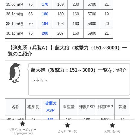
35.6cm砲
75
170
169
200
5700
21
38.1cm砲
65
180
180
160
5700
19
38.1cm砲
70
194
193
160
5800
20
38.1cm砲
75
208
207
160
5900
21
【弾丸系（兵装A）】超大砲（攻撃力：151～3000）一
覧のご紹介
超大砲（攻撃力：151～3000）一覧
をご紹介
します。
攻撃力
名称
砲身長
単重量
弾数PSP
射程PSP
弾速
PSP
40.6cm砲
45
151
151
160
5400
14
41cm砲
45
155
155
160
5500
14
プライバシーポリシー
全カテゴリ一覧
お問い合わせ
│Kopenguin.com