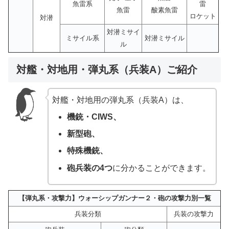
魚雷系
雷
魚雷
酸素魚雷
ロケット
対潜
対潜ミサイ
ミサイル系
対潜ミサイル
ル
対艦・対地用・弾丸系（兵装A）ご紹介
対艦・対地用の弾丸系（兵装A）は、
機銃・CIWS、
新型砲、
特殊機銃、
砲兵装の4つ
に分かることができます。
【弾丸系・攻撃力】ウォーシップガンナー２・砲の攻撃力別一覧
兵装分類
兵装の攻撃力