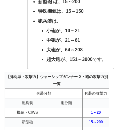
新型砲 は、15～200
特殊機銃は、15～150
砲兵装は、
小砲が、10～21
中砲が、21～61
大砲が、64～208
超大砲が、151～3000
です。
【弾丸系・攻撃力】ウォーシップガンナー２・砲の攻撃力別
一覧
兵装分類
兵装の攻撃力
砲兵装
砲分類
機銃・CIWS
1～20
新型砲
15～200