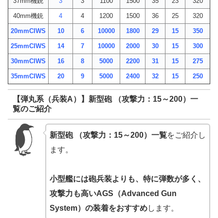
37mm機銃
3
3
1100
1500
35
23
320
40mm機銃
4
4
1200
1500
36
25
320
20mmCIWS
10
6
10000
1800
29
15
350
25mmCIWS
14
7
10000
2000
30
15
300
30mmCIWS
16
8
5000
2200
31
15
275
35mmCIWS
20
9
5000
2400
32
15
250
【弾丸系（兵装A）】新型砲 （攻撃力：15～200）一
覧のご紹介
新型砲 （攻撃力：15～200）一覧
をご紹介し
ます。
小型艦には砲兵装よりも、特に弾数が多く、
攻撃力も高いAGS（Advanced Gun
System）の装着をおすすめ
します。