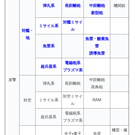
弾丸系
長距離砲
中距離砲
機関銃
新型砲
対艦ミサイ
ミサイル系
ル
対艦・
地
魚雷・酸素魚
魚雷系
雷
誘導魚雷
電磁砲系
超兵器系
プラズマ系
攻撃
中距離砲
弾丸系
長距離砲
高角砲
対空ミサイ
ミサイル系
RAM
対空
ル
電磁砲系
超兵器系
プラズマ系
機雷・爆
光子•量子
魚雷