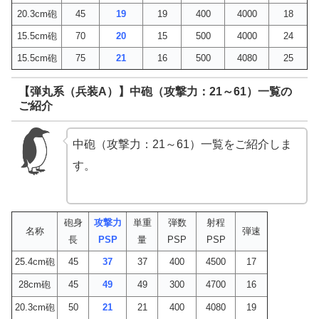
20.3cm砲
45
19
19
400
4000
18
15.5cm砲
70
20
15
500
4000
24
15.5cm砲
75
21
16
500
4080
25
【弾丸系（兵装A）】中砲（攻撃力：21～61）一覧の
ご紹介
中砲（攻撃力：21～61）一覧をご紹介しま
す。
砲身
攻撃力
単重
弾数
射程
名称
弾速
長
PSP
量
PSP
PSP
25.4cm砲
45
37
37
400
4500
17
28cm砲
45
49
49
300
4700
16
20.3cm砲
50
21
21
400
4080
19