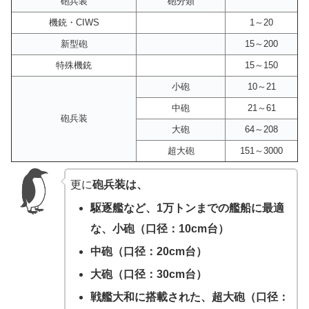
砲兵装
砲分類
機銃・CIWS
1～20
新型砲
15～200
特殊機銃
15～150
小砲
10～21
中砲
21～61
砲兵装
大砲
64～208
超大砲
151～3000
更に
砲兵装は、
駆逐艦など、1万トンまでの艦船に最適
な、小砲（口径：10cm台）
中砲（口径：20cm台）
大砲（口径：30cm台）
戦艦大和に搭載された、超大砲（口径：