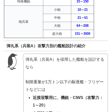
特殊機銃
15～150
小砲
10～21
中砲
21～61
砲兵装
大砲
64～208
超大砲
151～3000
弾丸系（兵装A）攻撃力別の艦船設計の紹介
弾丸系（兵装A）を採用した艦船を設計する
なら
制限重量が1万トン以下の駆逐艦・フリゲー
トなどには
近接迎撃用に、機銃・CIWS（攻撃力：
1～20）