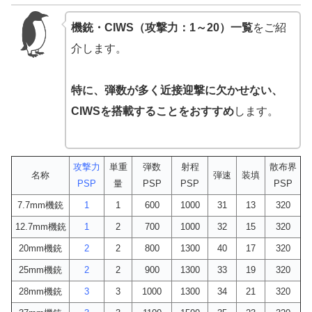
機銃・CIWS（攻撃力：1～20）一覧
をご紹
介します。
特に、弾数が多く近接迎撃に欠かせない、
CIWSを搭載することをおすすめ
します。
攻撃力
単重
弾数
射程
散布界
名称
弾速
装填
PSP
量
PSP
PSP
PSP
7.7mm機銃
1
1
600
1000
31
13
320
12.7mm機銃
1
2
700
1000
32
15
320
20mm機銃
2
2
800
1300
40
17
320
25mm機銃
2
2
900
1300
33
19
320
28mm機銃
3
3
1000
1300
34
21
320