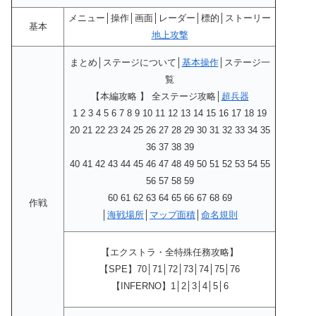
メニュー│操作│画面│レーダー│標的│ストーリー
基本
地上攻撃
まとめ│ステージについて│
基本操作
│ステージ一
覧
【本編攻略 】 全ステージ攻略│
超兵器
1 2 3 4 5 6 7 8 9 10 11 12 13 14 15 16 17 18 19
20 21 22 23 24 25 26 27 28 29 30 31 32 33 34 35
36 37 38 39
40 41 42 43 44 45 46 47 48 49 50 51 52 53 54 55
56 57 58 59
60 61 62 63 64 65 66 67 68 69
作戦
│
海戦場所
│
マップ面積
│
命名規則
【エクストラ・全特殊任務攻略】
【SPE】70│71│72│73│74│75│76
【INFERNO】1│2│3│4│5│6