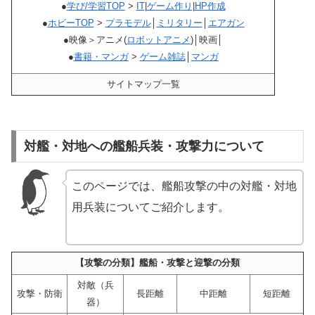
●
学び/学習TOP
>
IT
|
ゲーム作り
|
HP作成
●
ホビーTOP
>
プラモデル
│
ミリタリー
│
エアガン
●映像＞アニメ(
ロボットアニメ
)│映画│
●
書籍・マンガ
>
ゲーム雑誌
│
マンガ
サイトマップ一覧
対艦・対地への艦船兵装・攻撃力について
このページでは、艦船攻撃の中の対艦・対地
用兵装についてご紹介します。
【攻撃の分類】艦船・攻撃と迎撃の分類
対敵（兵
攻撃・防衛
長距離
中距離
短距離
器）