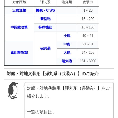
対象距離
弾丸系
砲分類
攻撃力
近接迎撃
機銃・CIWS
1～20
新型砲
15～200
中距離攻撃
特殊機銃
15～150
小砲
10～21
中砲
21～61
砲兵装
遠距離攻撃
大砲
64～208
超大砲
151～3000
対艦・対地兵装用【弾丸系（兵装A）】のご紹介
対艦・対地兵装用【弾丸系（兵装A）】をご
紹介します。
一覧の項目は、