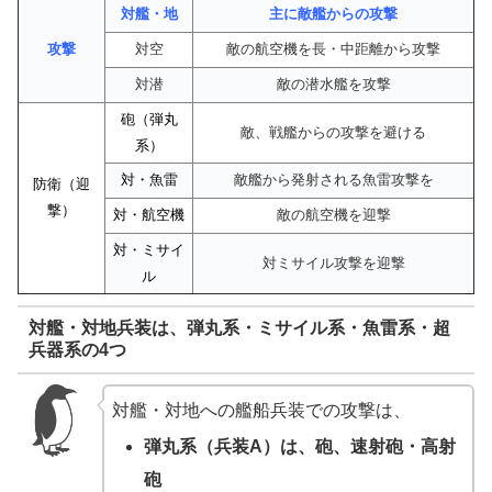
対艦・地
主に敵艦からの攻撃
攻撃
対空
敵の航空機を長・中距離から攻撃
対潜
敵の潜水艦を攻撃
砲（弾丸
敵、戦艦からの攻撃を避ける
系）
対・魚雷
敵艦から発射される魚雷攻撃を
防衛（迎
撃）
対・航空機
敵の航空機を迎撃
対・ミサイ
対ミサイル攻撃を迎撃
ル
対艦・対地兵装は、弾丸系・ミサイル系・魚雷系・超
兵器系の4つ
対艦・対地への艦船兵装での攻撃は、
弾丸系（兵装A）は、砲、速射砲・高射
砲