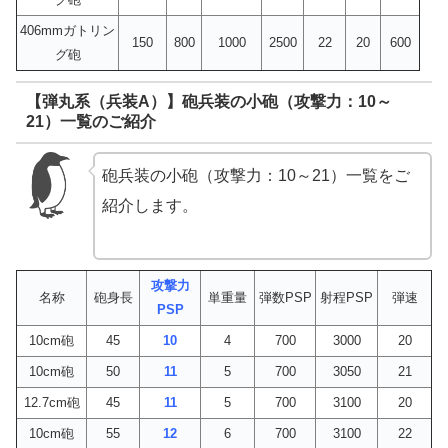
406mmガトリン
150
800
1000
2500
22
20
600
グ砲
【弾丸系（兵装A）】砲兵装の小砲（攻撃力：10～
21）一覧のご紹介
砲兵装の小砲（攻撃力：10～21）一覧をご
紹介します。
攻撃力
名称
砲身長
単重量
弾数PSP
射程PSP
弾速
PSP
10cm砲
45
10
4
700
3000
20
10cm砲
50
11
5
700
3050
21
12.7cm砲
45
11
5
700
3100
20
10cm砲
55
12
6
700
3100
22