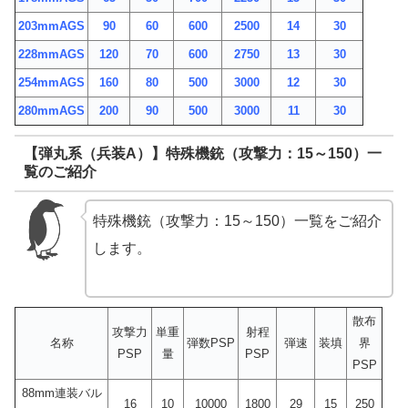
203mmAGS
90
60
600
2500
14
30
228mmAGS
120
70
600
2750
13
30
254mmAGS
160
80
500
3000
12
30
280mmAGS
200
90
500
3000
11
30
【弾丸系（兵装A）】特殊機銃（攻撃力：15～150）一
覧のご紹介
特殊機銃（攻撃力：15～150）一覧をご紹介
します。
散布
攻撃力
単重
射程
名称
弾数PSP
弾速
装填
界
PSP
量
PSP
PSP
88mm連装バル
16
10
10000
1800
29
15
250