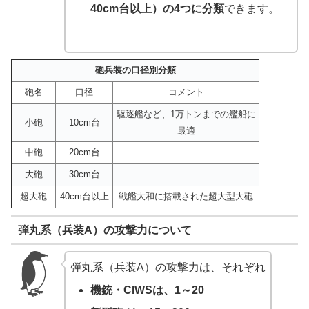
40cm台以上）の4つに分類
できます。
砲兵装の口径別分類
砲名
口径
コメント
駆逐艦など、1万トンまでの艦船に
小砲
10cm台
最適
中砲
20cm台
大砲
30cm台
超大砲
40cm台以上
戦艦大和に搭載された超大型大砲
弾丸系（兵装A）の攻撃力について
弾丸系（兵装A）の攻撃力は、それぞれ
機銃・CIWSは、1～20