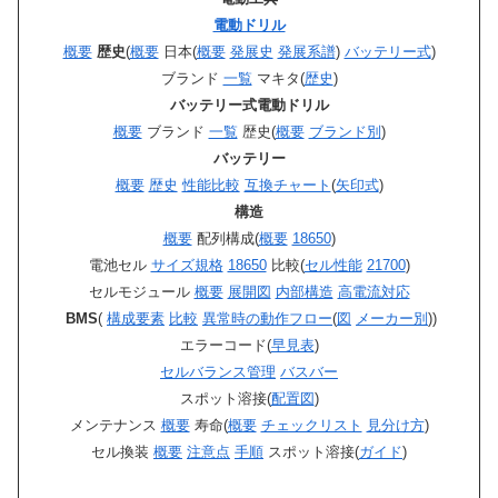
電動ドリル
概要
歴史
(
概要
日本(
概要
発展史
発展系譜
)
バッテリー式
)
ブランド
一覧
マキタ(
歴史
)
バッテリー式電動ドリル
概要
ブランド
一覧
歴史(
概要
ブランド別
)
バッテリー
概要
歴史
性能比較
互換チャート
(
矢印式
)
構造
概要
配列構成(
概要
18650
)
電池セル
サイズ規格
18650
比較(
セル性能
21700
)
セルモジュール
概要
展開図
内部構造
高電流対応
BMS
(
構成要素
比較
異常時の動作フロー
(
図
メーカー別
))
エラーコード(
早見表
)
セルバランス管理
バスバー
スポット溶接(
配置図
)
メンテナンス
概要
寿命(
概要
チェックリスト
見分け方
)
セル換装
概要
注意点
手順
スポット溶接(
ガイド
)