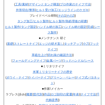
(
工具/素材
|
デザインとタング構造
|
プロ作家のナイフ寸法
|
外形切出/整形
|
ヒルト受け加工/エッジラインのケガキ
|
ブレイドベベル研削(
その1
|
その2
)|
タング加工/ヒルト製作
|
ヒルト製作/熱処理後の研磨
|
ヒルト製作/タング固定
|
ハンドル材の加工
|
ハンドル材の固定
|
完成
|
シー
ス製作
)
■メンテナンス 研ぐ
(
基礎
|
ストレートナイフ
|
エッジの研ぎ直し
|
タッチアップ
|
小刀
|
フック
ナイフ
|
革砥仕上げ
|
切れ味の確認方法
)|
|
フォールディングナイフ
|
金属パーツ
|
ウッドハンドル/シース
■ミリタリナイフ
米軍ミリタリーナイフの歴史
(
ボウイ・ナイフ
|
ケイバーナイフ
|
グリーン・ベレー
|
ナイフ式バヨネッ
ト
)
■作家/メイカー
ラブレス(歩み|(
概要
|
世代別
)|
作品
|
ロゴ刻印の変遷
|
年表
)|
ナイフ寸法
|
千
代鶴是秀
|)