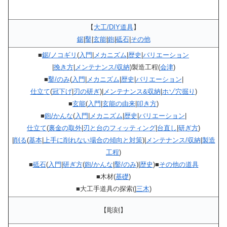
【
大工/DIY道具
】
鋸
|
鑿
|
玄能
|
鉋
|
砥石
|
その他
■
鋸/ノコギリ
(
入門
|
メカニズム
|
歴史
|
バリエーション
|
挽き方
|
メンテナンス/収納
)製造工程(
会津
)
■
鑿/のみ
(
入門
|
メカニズム
|
歴史
|
バリエーション
|
仕立て
(
冠下げ
|
刃の研ぎ
)|
メンテナンス&収納
|
ホゾ穴掘り
)
■
玄能
(
入門
|
玄能の由来
|
叩き方
)
■
鉋/かんな
(
入門
|
メカニズム
|
歴史
|
バリエーション
|
仕立て
(
裏金の取外
|
刃と台のフィッティング
|
台直し
|
研ぎ方
)
|
削る
(
基本
|
上手に削れない場合の傾向と対策
)|
メンテナンス/収納
|
製造
工程
)
■
砥石
(
入門
|
研ぎ方
(
鉋/かんな
|
鑿/のみ
)|
歴史
)■
その他の道具
■木材(
基礎
)
■大工手道具の探索(|
三木
)
【彫刻】