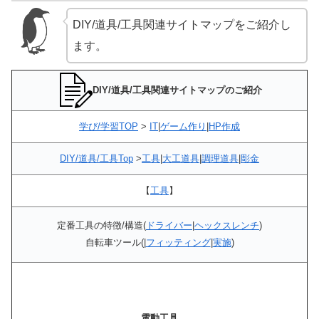
DIY/道具/工具関連サイトマップをご紹介し
ます。
DIY/道具/工具関連サイトマップのご紹介
学び/学習TOP
>
IT
|
ゲーム作り
|
HP作成
DIY/道具/工具Top
>
工具
|
大工道具
|
調理道具
|
彫金
【
工具
】
定番工具の特徴/構造(
ドライバー
|
ヘックスレンチ
)
自転車ツール(|
フィッティング
|
実施
)
電動工具