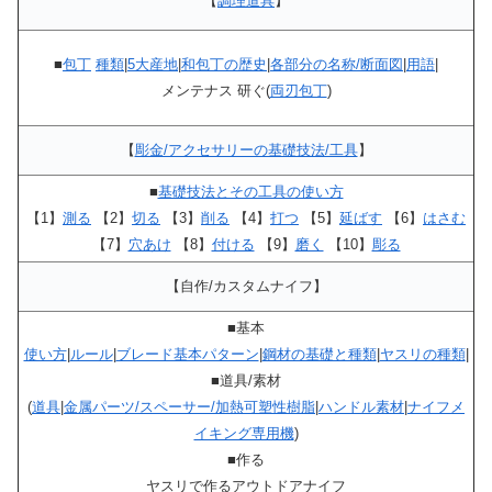
【
調理道具
】
■
包丁
種類
|
5大産地
|
和包丁の歴史
|
各部分の名称/断面図
|
用語
|
メンテナス 研ぐ(
両刃包丁
)
【
彫金/アクセサリーの基礎技法/工具
】
■
基礎技法とその工具の使い方
【1】
測る
【2】
切る
【3】
削る
【4】
打つ
【5】
延ばす
【6】
はさむ
【7】
穴あけ
【8】
付ける
【9】
磨く
【10】
彫る
【自作/カスタムナイフ】
■基本
使い方
|
ルール
|
ブレード基本パターン
|
鋼材の基礎と種類
|
ヤスリの種類
|
■道具/素材
(
道具
|
金属パーツ/スペーサー/加熱可塑性樹脂
|
ハンドル素材
|
ナイフメ
イキング専用機
)
■作る
ヤスリで作るアウトドアナイフ