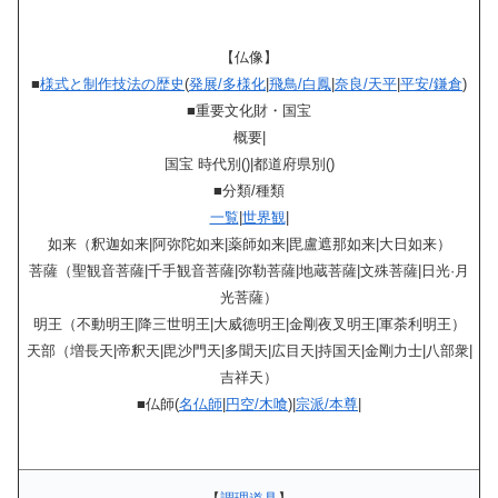
【仏像】
■
様式と制作技法の歴史
(
発展/多様化
|
飛鳥/白鳳
|
奈良/天平
|
平安/鎌倉
)
■重要文化財・国宝
概要|
国宝 時代別()|都道府県別()
■分類/種類
一覧
|
世界観
|
如来（釈迦如来|阿弥陀如来|薬師如来|毘盧遮那如来|大日如来）
菩薩（聖観音菩薩|千手観音菩薩|弥勒菩薩|地蔵菩薩|文殊菩薩|日光·月
光菩薩）
明王（不動明王|降三世明王|大威德明王|金剛夜叉明王|軍荼利明王）
天部（増長天|帝釈天|毘沙門天|多聞天|広目天|持国天|金剛力士|八部衆|
吉祥天）
■仏師(
名仏師
|
円空/木喰
)|
宗派/本尊
|