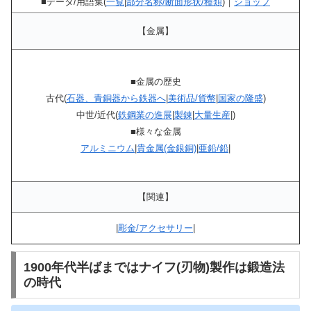
■データ/用語集(
一覧
|
部分名称/断面形状/種類
)｜
ショップ
【金属】
■金属の歴史
古代(
石器、青銅器から鉄器へ
|
美術品/貨幣
|
国家の隆盛
)
中世/近代(
鉄鋼業の進展
|
製錬
|
大量生産
|)
■様々な金属
アルミニウム
|
貴金属(金銀銅)
|
亜鉛/鉛
|
【関連】
|
彫金/アクセサリー
|
1900年代半ばまではナイフ(刃物)製作は鍛造法
の時代