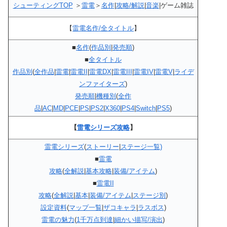
シューティングTOP
＞
雷電
＞
名作
|
攻略/解説
|
音楽
|ゲーム雑誌
【
雷電名作/全タイトル
】
■
名作
(
作品別
|
発売順
)
■
全タイトル
作品別
(
全作品
|
雷電
|
雷電II
|
雷電DX
|
雷電III
|
雷電IV
|
雷電V
|
ライデ
ンファイターズ
)
発売順
|
機種別
(
全作
品
|
AC
|
MD
|
PCE
|
PS
|
PS2
|
X360
|
PS4
|
Switch
|
PS5
)
【
雷電シリーズ攻略
】
雷電シリーズ
(
ストーリー
|
ステージ一覧)
■
雷電
攻略
(
全解説
|
基本攻略
|
装備/アイテム
)
■
雷電II
攻略
(
全解説
|
基本
|
装備/アイテム
|
ステージ別
)
設定資料
(
マップ一覧
|
ザコキャラ
|
ラスボス
)
雷電の魅力
(
1千万点到達
|
細かい描写/演出
)