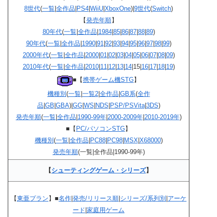
8世代
(
一覧
|
全作品
|
PS4
|
WiiU
|
XboxOne
)|
9世代
(
Switch
)
【
発売年順
】
80年代
(
一覧
|
全作品
|
1984
|
85
|
86
|
87
|
88
|
89
)
90年代
(
一覧
|
全作品
|
1990
|
91
|
92
|
93
|
94
|
95
|
96
|
97
|
98
|
99
)
2000年代
(
一覧
|
全作品
|
2000
|
01
|
02
|
03
|
04
|
05
|
06
|
07
|
08
|
09
)
2010年代
(
一覧
|
全作品
|
2010
|
11
|
12
|
13
|
14
|15|
16
|
17
|
18
|
19
)
■【
携帯ゲーム機STG
】
機種別
(
一覧
|
一覧2
|
全作品
|
GB系
(
全作
品
|
GB
|
GBA
)|
GG
|
WS
|
NDS
|
PSP/PSVita
|
3DS
)
発売年順
(
一覧
|
全作品
|
1990-99年
|
2000-2009年
|
2010-2019年
)
■【
PC/パソコンSTG
】
機種別
(
一覧
|
全作品
|
PC88
|
PC98
|
MSX
|
X68000
)
発売年順
(一覧|全作品|1990-99年)
【
シューティングゲーム・シリーズ
】
【
東亜プラン
】■
名作
|
発売/リリース順
|
シリーズ/系列別
|
アーケ
ード
|
家庭用ゲーム