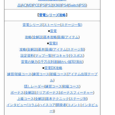
品
|
AC
|
MD
|
PCE
|
PS
|
PS2
|
X360
|
PS4
|
Switch
|
PS5
)
【
雷電シリーズ攻略
】
雷電シリーズ
(
ストーリー
|
ステージ一覧)
■
雷電
攻略
(
全解説
|
基本攻略
|
装備/アイテム
)
■
雷電II
攻略
(
全解説
|
基本
|
装備/アイテム
|
ステージ別
)
設定資料
(
マップ一覧
|
ザコキャラ
|
ラスボス
)
雷電の魅力
(
1千万点到達
|
細かい描写/演出
)
■
雷電DX攻略
練習/初級コース
(
練習コース
|
初級コース
|
アイテム出現テーブ
ル
)
隠しレーダー
(
練習コース
|
初級コース
)
ボーナス
(
全解説
|
クリアボーナス
|
ボーナスフィーチャー
)
上級コース
(
全解説
|
基本テクニック
|
ステージ別
)
インタビュー/コラム
(
ハイスコア
|
開発者
(
コメント
|
インタビュ
ー
))