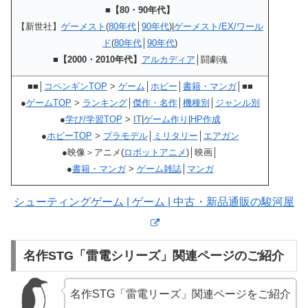
■【80・90年代】
【新世社】
ゲーメスト
(
80年代
│
90年代
)|
ゲーメスト/EX/ワール
ド
(
80年代
│
90年代
)
■【2000・2010年代】
アルカディア
│闘劇魂
■■│
コペンギンTOP
>
ゲーム
│
ホビー
│
書籍・マンガ
│■■
●
ゲームTOP
>
ランキング
│
傑作・名作
│
機種別
│
ジャンル別
●
学び/学習TOP
>
IT
|
ゲーム作り
|
HP作成
●
ホビーTOP
>
プラモデル
│
ミリタリー
│
エアガン
●映像＞アニメ(
ロボットアニメ
)│映画│
●
書籍・マンガ
>
ゲーム雑誌
│
マンガ
シューティングゲーム | ゲーム | 中古・新品通販の駿河屋
名作STG「雷電シリーズ」関連ページのご紹介
名作STG「雷電リーズ」関連ページをご紹介