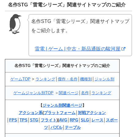
名作STG「雷電シリーズ」関連サイトマップのご紹介
名作STG「雷電シリーズ」関連サイトマップ
をご紹介します。
雷電 | ゲーム | 中古・新品通販の駿河屋
名作STG「雷電シリーズ」関連サイトマップのご紹介
ゲームTOP
>
ランキング
│
傑作・名作
│
機種別
│
ジャンル別
ゲームジャンル別TOP
＞
関連ページ
│
名作
│
ランキング
【
ジャンル別関連ページ
】
アクション系
(
プラットフォーム
│
対戦アクション
│
FPS
│
TPS
│
STG
│
フライト
)|
AVG
│
RPG
│
SLG
│
レース
│
スポー
ツ
│
パズル
│
テーブル