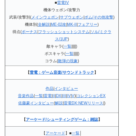
■
雷電IV
機体ウェポン/攻撃力
武装/攻撃別(
メインウェポン
|
サブウェポン
|
ボム/その他攻撃
)
機体別(
全解説
|
ME-02改
|
MK-II
|
フェアリー
)
得点(
ボーナス
|
フラッシュショットシステム
|
ソル/ミクラ
ス/1UP
)
敵キャラ(
一覧
|||||)
ボスキャラ(
一覧
|||||)
コラム(
敵弾の現象
)
【
雷電：ゲーム音楽/サウンドトラック
】
作品
|
インタビュー
音楽作品
(
一覧
|
雷電
|
II
|
DX
|
III
|
IV
|
V
)|
コレクションEX
佐藤豪インタビュー
(
解説
|
雷電DX:NEWリリース
|)
【
アーケード/シューティングゲーム：雑誌
】
【
アーケード
】■
一覧
│