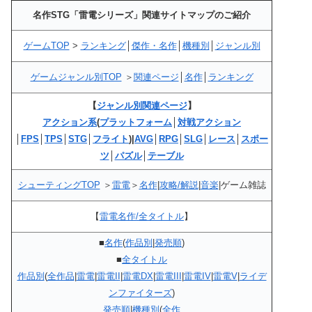
名作STG「雷電シリーズ」関連サイトマップのご紹介
ゲームTOP
>
ランキング
│
傑作・名作
│
機種別
│
ジャンル別
ゲームジャンル別TOP
＞
関連ページ
│
名作
│
ランキング
【
ジャンル別関連ページ
】
アクション系
(
プラットフォーム
│
対戦アクション
│
FPS
│
TPS
│
STG
│
フライト
)|
AVG
│
RPG
│
SLG
│
レース
│
スポー
ツ
│
パズル
│
テーブル
シューティングTOP
＞
雷電
＞
名作
|
攻略/解説
|
音楽
|ゲーム雑誌
【
雷電名作/全タイトル
】
■
名作
(
作品別
|
発売順
)
■
全タイトル
作品別
(
全作品
|
雷電
|
雷電II
|
雷電DX
|
雷電III
|
雷電IV
|
雷電V
|
ライデ
ンファイターズ
)
発売順
|
機種別
(
全作