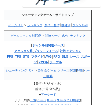
シューティングゲーム・サイトマップ
ゲームTOP
>
ランキング
│
傑作・名作
│
機種別
│
ジャンル別
ゲームジャンル別TOP
＞
関連ページ
│
名作
│
ランキング
【
ジャンル別関連ページ
】
アクション系
(
プラットフォーム
│
対戦アクション
│
FPS
│
TPS
│
STG
│
フライト
)|
AVG
│
RPG
│
SLG
│
レース
│
スポー
ツ
│
パズル
│
テーブル
シューティングTOP
＞
名作
|
全ゲーム
|
シリーズ
|
関連
|
解説
|
ハー
ド
|
書籍
【名作STGタイトル】
総合(一覧|全作品)|
■
アーケード
リリース順(
一覧
|
70年代
|
80年代
|
90年代
|
2000年代
)|