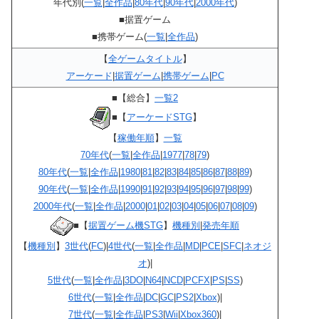
年代別(
一覧
|
全作品
|
80年代
|
90年代
|
2000年代
)
■据置ゲーム
■携帯ゲーム(
一覧
|
全作品
)
【
全ゲームタイトル
】
アーケード
|
据置ゲーム
|
携帯ゲーム
|
PC
■【総合】
一覧2
■【
アーケードSTG
】
【
稼働年順
】
一覧
70年代
(
一覧
|
全作品
|
1977
|
78
|
79
)
80年代
(
一覧
|
全作品
|
1980
|
81
|
82
|
83
|
84
|
85
|
86
|
87
|
88
|
89
)
90年代
(
一覧
|
全作品
|
1990
|
91
|
92
|
93
|
94
|
95
|
96
|
97
|
98
|
99
)
2000年代
(
一覧
|
全作品
|
2000
|
01
|
02
|
03
|
04
|
05
|
06
|
07
|
08
|
09
)
■【
据置ゲーム機STG
】
機種別
|
発売年順
【
機種別
】
3世代
(
FC
)|
4世代
(
一覧
|
全作品
|
MD
|
PCE
|
SFC
|
ネオジ
オ
)|
5世代
(
一覧
|
全作品
|
3DO
|
N64
|
NCD
|
PCFX
|
PS
|
SS
)
6世代
(
一覧
|
全作品
|
DC
|
GC
|
PS2
|
Xbox
)|
7世代
(
一覧
|
全作品
|
PS3
|
Wii
|
Xbox360
)|