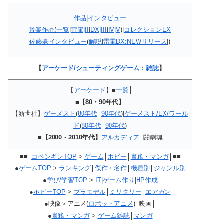
作品
|
インタビュー
音楽作品
(
一覧
|
雷電
|
II
|
DX
|
III
|
IV
|
V
)|
コレクションEX
佐藤豪インタビュー
(
解説
|
雷電DX:NEWリリース
|)
【
アーケード/シューティングゲーム：雑誌
】
【
アーケード
】■
一覧
│
■【80・90年代】
【新世社】
ゲーメスト
(
80年代
│
90年代
)|
ゲーメスト/EX/ワール
ド
(
80年代
│
90年代
)
■【2000・2010年代】
アルカディア
│闘劇魂
■■│
コペンギンTOP
>
ゲーム
│
ホビー
│
書籍・マンガ
│■■
●
ゲームTOP
>
ランキング
│
傑作・名作
│
機種別
│
ジャンル別
●
学び/学習TOP
>
IT
|
ゲーム作り
|
HP作成
●
ホビーTOP
>
プラモデル
│
ミリタリー
│
エアガン
●映像＞アニメ(
ロボットアニメ
)│映画│
●
書籍・マンガ
>
ゲーム雑誌
│
マンガ