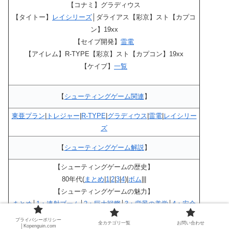
【コナミ】グラディウス
【タイトー】
レイシリーズ
│ダライアス【彩京】スト【カプコ
ン】19xx
【セイブ開発】
雷電
【アイレム】R-TYPE【彩京】スト【カプコン】19xx
【ケイブ】
一覧
【
シューティングゲーム関連
】
東亜プラン
|
トレジャー
|
R-TYPE
|
グラディウス
|
雷電
|
レイシリー
ズ
【
シューティングゲーム解説
】
【シューティングゲームの歴史】
80年代(
まとめ
|
1
|
2
|
3
|
4
)|
ボム
|||
【シューティングゲームの魅力】
まとめ
│
1：連射ブーム
│
2：巨大戦艦
│
3：背景の美学
│
4：安全
地帯
│
5：フォーメーション
│
6：ハルマゲドン
プライバシーポリシー
全カテゴリ一覧
お問い合わせ
│Kopenguin.com
【ファミコンSTG】