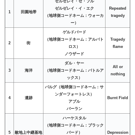
ゼルゼレイ・セ・フル
ゼルゼレイ・イ・エク
Repeated
1
田園地帯
（地球側コードネーム：ウォーカ
tragedy
ー）
ゲルドバード
（地球側コードネーム：アルバト
Tragedy
2
街
ロス）
flame
ノウザード
ダル・ヤー
All or
3
海洋
（地球側コードネーム：バトルア
nothing
ックス）
バルグ（地球側コードネーム：サ
ンダーフォートレス）
4
遺跡
Burnt Field
アブル
バーラン
ハーケスタル
（地球側コードネーム：ブラック
5
敵地上中継基地
バード）
Depression