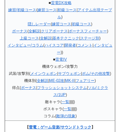
■
雷電DX攻略
練習/初級コース
(
練習コース
|
初級コース
|
アイテム出現テーブ
ル
)
隠しレーダー
(
練習コース
|
初級コース
)
ボーナス
(
全解説
|
クリアボーナス
|
ボーナスフィーチャー
)
上級コース
(
全解説
|
基本テクニック
|
ステージ別
)
インタビュー/コラム
(
ハイスコア
|
開発者
(
コメント
|
インタビュ
ー
))
■
雷電IV
機体ウェポン/攻撃力
武装/攻撃別(
メインウェポン
|
サブウェポン
|
ボム/その他攻撃
)
機体別(
全解説
|
ME-02改
|
MK-II
|
フェアリー
)
得点(
ボーナス
|
フラッシュショットシステム
|
ソル/ミクラ
ス/1UP
)
敵キャラ(
一覧
|||||)
ボスキャラ(
一覧
|||||)
コラム(
敵弾の現象
)
【
雷電：ゲーム音楽/サウンドトラック
】