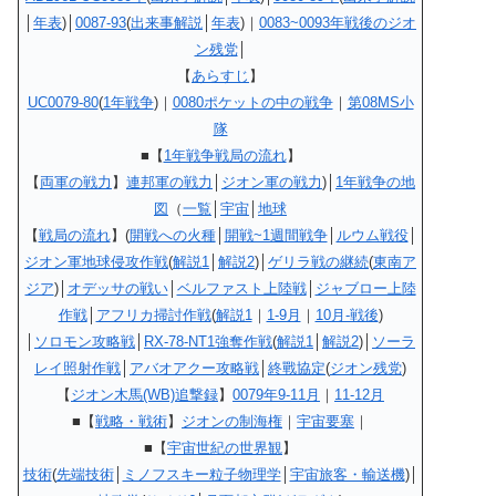
│
年表
)│
0087-93
(
出来事解説
│
年表
)｜
0083~0093年戦後のジオ
ン残党
│
【
あらすじ
】
UC0079-80
(
1年戦争
)｜
0080ポケットの中の戦争
｜
第08MS小
隊
■【
1年戦争戦局の流れ
】
【
両軍の戦力
】
連邦軍の戦力
│
ジオン軍の戦力
)│
1年戦争の地
図
（
一覧
│
宇宙
│
地球
【
戦局の流れ
】(
開戦への火種
│
開戦~1週間戦争
│
ルウム戦役
│
ジオン軍地球侵攻作戦
(
解説1
│
解説2
)│
ゲリラ戦の継続
(
東南ア
ジア
)│
オデッサの戦い
│
ベルファスト上陸戦
│
ジャブロー上陸
作戦
│
アフリカ掃討作戦
(
解説1
｜
1-9月
｜
10月-戦後
)
│
ソロモン攻略戦
│
RX-78-NT1強奪作戦
(
解説1
│
解説2
)│
ソーラ
レイ照射作戦
│
アバオアクー攻略戦
│
終戰協定
(
ジオン残党
)
【
ジオン木馬(WB)追撃録
】
0079年9-11月
｜
11-12月
■【
戦略・戦術
】
ジオンの制海権
｜
宇宙要塞
｜
■【
宇宙世紀の世界観
】
技術
(
先端技術
│
ミノフスキー粒子物理学
│
宇宙旅客・輸送機
)│