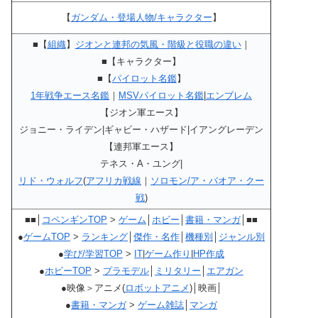
【
ガンダム・登場人物/キャラクター
】
■【
組織
】
ジオンと連邦の気風・階級と役職の違い
｜
■【キャラクター】
■【
パイロット名鑑
】
1年戦争エース名鑑
｜
MSVパイロット名鑑
|
エンブレム
【ジオン軍エース】
ジョニー・ライデン|ギャビー・ハザード|イアングレーデン
【連邦軍エース】
テネス・A・ユング|
リド・ウォルフ
(
アフリカ戦線
｜
ソロモン/ア・バオア・クー
戦
)
■■│
コペンギンTOP
>
ゲーム
│
ホビー
│
書籍・マンガ
│■■
●
ゲームTOP
>
ランキング
│
傑作・名作
│
機種別
│
ジャンル別
●
学び/学習TOP
>
IT
|
ゲーム作り
|
HP作成
●
ホビーTOP
>
プラモデル
│
ミリタリー
│
エアガン
●映像＞アニメ(
ロボットアニメ
)│映画│
●
書籍・マンガ
>
ゲーム雑誌
│
マンガ