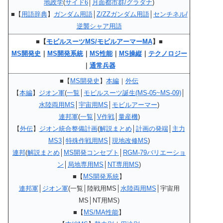
地政学
(
サイド6
│
月面都市群/グラダナ
)
■【
用語辞典
】
ガンダム用語
│
Z/ZZガンダム用語
│
センチネル/
逆襲シャア用語
■【
モビルスーツMS/モビルアーマーMA
】■
MS開発史
｜
MS開発系統
｜
MS性能
｜
MS操縦
｜
テクノロジー
｜
通常兵器
■【
MS開発史
】
本編
｜
外伝
【
本編
】
ジオン軍
(
一覧
│
モビルスーツ誕生(MS-05~MS-09)
│
水陸両用MS
│
宇宙用MS
│
モビルアーマー
)
連邦軍
(
一覧
│
V作戦
│
量産機
)
【
外伝
】
ジオン統合整備計画
(
解説まとめ
│
計画の発端
│
主力
MS3
│
特殊作戦用MS
│
現地改修MS
)
連邦
(
解説まとめ
│
MS開発コンセプト
│
RGM-79バリエーショ
ン
│
局地専用MS
│
NT専用MS
)
■【
MS開発系統
】
連邦軍
│
ジオン軍
(一覧│陸戦用MS│
水陸両用MS
│宇宙用
MS│NT用MS)
■【
MS/MA性能
】