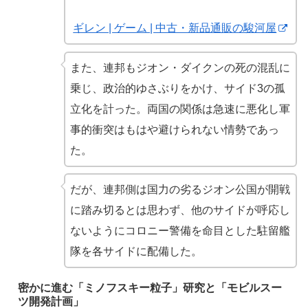
ギレン | ゲーム | 中古・新品通販の駿河屋
また、連邦もジオン・ダイクンの死の混乱に
乗じ、政治的ゆさぶりをかけ、サイド3の孤
立化を計った。両国の関係は急速に悪化し軍
事的衝突はもはや避けられない情勢であっ
た。
だが、連邦側は国力の劣るジオン公国が開戦
に踏み切るとは思わず、他のサイドが呼応し
ないようにコロニー警備を命目とした駐留艦
隊を各サイドに配備した。
密かに進む「ミノフスキー粒子」研究と「モビルスー
ツ開発計画」