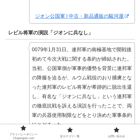
ジオン公国軍 | 中古・新品通販の駿河屋
レビル将軍の演説「ジオンに兵なし」
0079年1月31日。連邦軍の南極基地で開戦後
初めて今次大戦に関する条約が締結された。
当初、公国軍側が軍事的優勢を背景に連邦軍
の降服を迫るが、ルウム戦役のおり捕虜とな
った連邦軍のレビル将軍が希跡的に脱出生還
し、有名な「ジオンに兵なし」という連邦軍
の徹底抗戦を訴える演説を行ったことで、両
軍の兵器使用制限などをとり決めた軍事条約
にとどまった。
プライバシーポリシー
全カテゴリ一覧
お問い合わせ
│Kopenguin.com