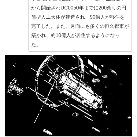
から開始されUC0050年までに200余りの円
筒型人工天体が建造され、90億人が移住を
完了した。また、月面にも多くの恒久都市が
築かれ、約10億人が居住するようになっ
た。