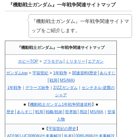
『機動戦士ガンダム』一年戦争関連サイトマップ
『機動戦士ガンダム』一年戦争関連サイトマ
ップをご紹介します。
『機動戦士ガンダム』一年戦争関連サイトマップ
ホビーTOP
>
プラモデル
│
ミリタリー
│
エアガン
ガンダムtop
>
宇宙世紀
>
1年戦争
>
関連資料
(
歴史
│
あらすじ
│
戦局
│
MS/MA
)
1年戦争
｜
デラーズ紛争
｜
Z/ZZガンダム
｜
センチネル-逆襲の
シャア
■【
機動戦士ガンダム1年戦争関連資料
】■
歴史
│
あらすじ
│
戦局
│
戦略/戦術
│
世界観
│
用語
│
MS/MA
｜
登場
人物
■【
宇宙世紀の歴史
】
AD1961-UC0080年
(
出来事解説
│
年表
)│
0080-89年
(
出来事解説