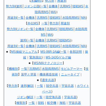
【
本編MS
】
勢力別
｜
用途別
勢力別
(
連邦
│
ジオン公国
(
一覧
│
全機体
│
汎用MS
│
陸戦MS
│
水
陸両用MS
│
MA
)）
用途別
(
一覧
│
全機体
│
汎用MS
│
陸戦MS
│
水陸両用MS
│
MA
)
【
外伝MS
】
一覧
│
勢力別
│
用途別
勢力別
(
ジオン
(
一覧
│
全機体
│
汎用MS
│
陸戦用MS
│
水陸両用
MS
│
MA
)
連邦
(
一覧
│
全機体
│
汎用MS
│
陸戦MS
)）
用途別
(
一覧
│
全機体
│
汎用MS
│
陸戦MS
│
水陸両用MS
│
MA
)
■【
MS操縦マニュアル
】
MS-06R-1A編
(
一覧
｜
各部説明
｜
操
縦
｜
緊急脱出
)｜
MS-14JGゲルグ編
■【
MS/MAテクノロジー
】
【
機種別
】
一覧
│
汎用MS
│
水陸両用MS
│
モビルアーマー
【
技
術別
】
装甲と塗装
｜
機体構造技術
｜
ニュータイプ
｜
■【
通常兵器
】
【
勢力別
】
連邦
(
解説
｜
一覧
｜
陸空兵器
｜
宇宙兵器
｜
ホワイト
ベース
)
ジオン
(
解説
｜
一覧
｜
陸空海兵器
｜
宇宙兵器
)
【
種類別
】
一覧
｜
陸戦
｜
航空機
｜
海戦
｜
宇宙兵器