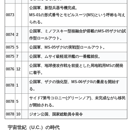
公国軍、新型兵器号機完成。
0073
MS-01の形式番号とモビルスーツ(MS)という呼称を与え
られる。
公国軍、ミノフスキー型核融合炉搭載のMS-05ザクIの試
0074
2
作型ロールアウト。
0075
5
公国軍、MS-05ザクIの実戦型ロールアウト。
0075
7
公国軍、ムサイ級軽巡洋艦の一番艦就役。
公国軍、地球侵攻作戦を前提とした局地戦用MSの開発
0076
12
に着手。
公国軍、ザクの強化型、MS-06ザクIIの量産を開始す
0078
1
る。
サイド7第号コロニー(グリーンノア)、未完成ながら移民
0078
5
が開始される。
0078
10
ジオン公国、国家総動員令発令
宇宙世紀（U.C.）の時代