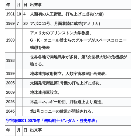
年
月
日
出来事
1961
10
4
人類初の人工衛星、打ち上げに成功(ソ連)
1969
7
20
アポロ11号、月面着陸に成功(アメリカ)
アメリカのプリンストン大学教授、
1969
G・K・オニール博士らのグループがスペースコロニー
構想を発表
世界各地で局地戦争が多発。第3次世界大戦の危機感が
1993
強まる。
1999
地球連邦政府樹立。人類宇宙移民計画発表。
2005
太陽発電衛星第1号機の打ち上げに成功。
2009
地球連邦軍設立。
2026
木星エネルギー船団、月軌道上より発進。
2045
第1号コロニーの建造が開始される。
宇宙暦0001-0078年『機動戦士ガンダム・歴史年表』
年
月
日
出来事