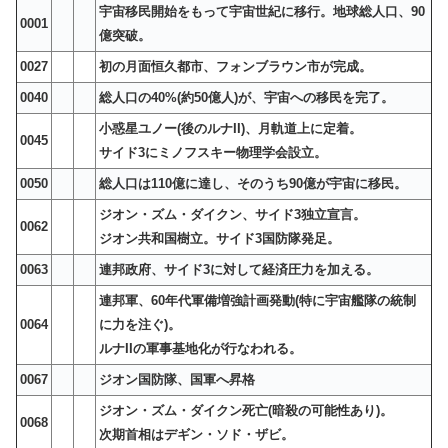
宇宙移民開始をもって宇宙世紀に移行。地球総人口、90
0001
億突破。
0027
初の月面恒久都市、フォンブラウン市が完成。
0040
総人口の40%(約50億人)が、宇宙への移民を完了。
小惑星ユノー(後のルナII)、月軌道上に定着。
0045
サイド3にミノフスキー物理学会設立。
0050
総人口は110億に達し、そのうち90億が宇宙に移民。
ジオン・ズム・ダイクン、サイド3独立宣言。
0062
ジオン共和国樹立。サイド3国防隊発足。
0063
連邦政府、サイド3に対して経済圧力を加える。
連邦軍、60年代軍備増強計画発動(特に宇宙艦隊の統制
0064
に力を注ぐ)。
ルナIIの軍事基地化が行なわれる。
0067
ジオン国防隊、国軍へ昇格
ジオン・ズム・ダイクン死亡(暗殺の可能性あり)。
0068
次期首相はデギン・ソド・ザビ。