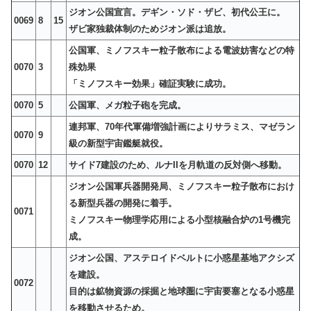
ジオン公国宣言。デギン・ソド・ザビ、初代公王に。
0069
8
15
ザビ家独裁体制のためジオン派は追放。
公国軍、ミノフスキー粒子散布による電波妨害などの特
0070
3
殊効果
「ミノフスキー効果」確証実験に成功。
0070
5
公国軍、メガ粒子砲を完成。
連邦軍、70年代軍備増強計画によりサラミス、マゼラン
0070
9
級の新型宇宙鑑艇就役。
0070
12
サイド7建設のため、ルナIIを月軌道の反対側へ移動。
ジオン公国軍兵器開発局、ミノフスキー粒子散布におけ
る新型兵器の開発に着手。
0071
ミノフスキー物理学応用による小型核融合炉の1号機完
成。
ジオン公国、アステロイドベルトに小惑星基地アクシズ
を建設。
0072
目的は鉱物資源の採掘と地球圏に宇宙要塞となる小惑星
を移動させるため。