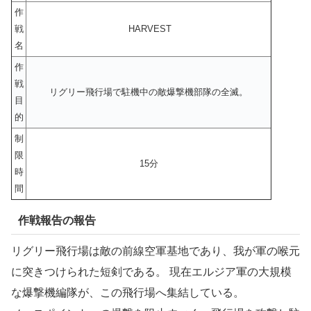
作
戦
HARVEST
名
作
戦
リグリー飛行場で駐機中の敵爆撃機部隊の全滅。
目
的
制
限
15分
時
間
作戦報告の報告
リグリー飛行場は敵の前線空軍基地であり、我が軍の喉元
に突きつけられた短剣である。 現在エルジア軍の大規模
な爆撃機編隊が、この飛行場へ集結している。