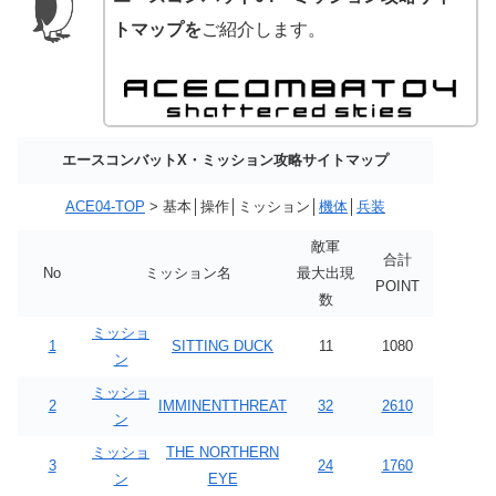
トマップを
ご紹介します。
エースコンバットX・ミッション攻略サイトマップ
ACE04-TOP
> 基本│操作│ミッション│
機体
│
兵装
敵軍
合計
No
ミッション名
最大出現
POINT
数
ミッショ
1
SITTING DUCK
11
1080
ン
ミッショ
2
IMMINENTTHREAT
32
2610
ン
ミッショ
THE NORTHERN
3
24
1760
ン
EYE