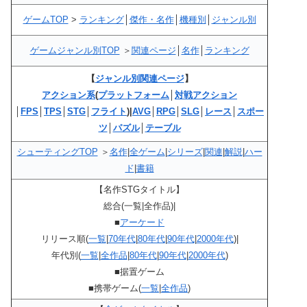
ゲームTOP
>
ランキング
│
傑作・名作
│
機種別
│
ジャンル別
ゲームジャンル別TOP
＞
関連ページ
│
名作
│
ランキング
【
ジャンル別関連ページ
】
アクション系
(
プラットフォーム
│
対戦アクション
│
FPS
│
TPS
│
STG
│
フライト
)|
AVG
│
RPG
│
SLG
│
レース
│
スポー
ツ
│
パズル
│
テーブル
シューティングTOP
＞
名作
|
全ゲーム
|
シリーズ
|
関連
|
解説
|
ハー
ド
|
書籍
【名作STGタイトル】
総合(一覧|全作品)|
■
アーケード
リリース順(
一覧
|
70年代
|
80年代
|
90年代
|
2000年代
)|
年代別(
一覧
|
全作品
|
80年代
|
90年代
|
2000年代
)
■据置ゲーム
■携帯ゲーム(
一覧
|
全作品
)