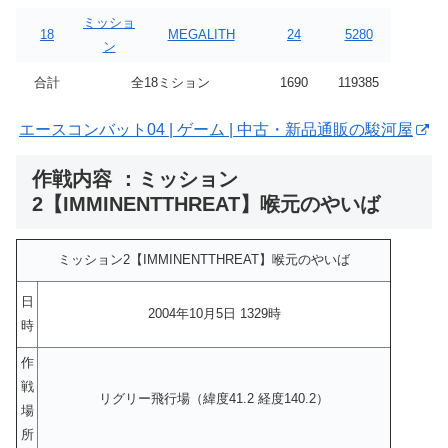
ミッショ
18
MEGALITH
24
5280
ン
合計
全18ミション
1690
119385
エースコンバット04 | ゲーム | 中古・新品通販の駿河屋
作戦内容 ：ミッション
2【IMMINENTTHREAT】喉元のやいば
ミッション2【IMMINENTTHREAT】喉元のやいば
日
2004年10月5日 1329時
時
作
戦
リグリー飛行場（緯度41.2 経度140.2）
場
所