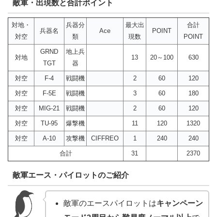
敵軍・出現数と合計ポイント
対地・
兵器分
最大出
合計
兵器名
Ace
POINT
対空
類
現数
POINT
GRND
地上兵
対地
13
20～100
630
TGT
器
対空
F-4
戦闘機
2
60
120
対空
F-5E
戦闘機
3
60
180
対空
MIG-21
戦闘機
2
60
120
対空
TU-95
爆撃機
11
120
1320
対空
A-10
攻撃機
CIFFREO
1
240
240
合計
31
2370
敵軍エース・パイロットのご紹介
敵軍のエースパイロットは
キャンペーン