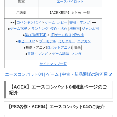
敵軍
エースパイロット
用語集
【ACEX用語】まとめ│一覧│
■■│
コペンギンTOP
>
ゲーム
│
ホビー
│
書籍・マンガ
│■■
●
ゲームTOP
>
ランキング
│
傑作・名作
│
機種別
│
ジャンル別
●
学び/学習TOP
>
IT
|
ゲーム作り
|
HP作成
●
ホビーTOP
>
プラモデル
│
ミリタリー
│
エアガン
●映像＞アニメ(
ロボットアニメ
)│映画│
●
書籍・マンガ
>
ゲーム雑誌
│
マンガ
サイトマップ一覧
エースコンバット04 | ゲーム | 中古・新品通販の駿河屋
【ACEX】エースコンバット04関連ページのご
紹介
【PS2名作・ACE04】エースコンバット04のご紹介