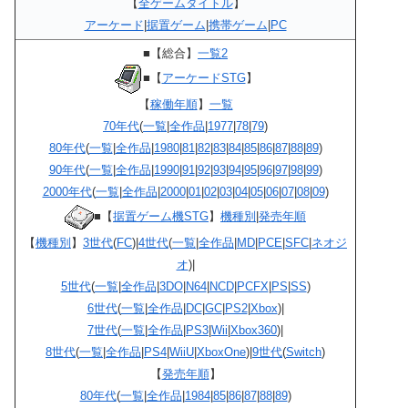
【
全ゲームタイトル
】
アーケード
|
据置ゲーム
|
携帯ゲーム
|
PC
■【総合】
一覧2
■【
アーケードSTG
】
【
稼働年順
】
一覧
70年代
(
一覧
|
全作品
|
1977
|
78
|
79
)
80年代
(
一覧
|
全作品
|
1980
|
81
|
82
|
83
|
84
|
85
|
86
|
87
|
88
|
89
)
90年代
(
一覧
|
全作品
|
1990
|
91
|
92
|
93
|
94
|
95
|
96
|
97
|
98
|
99
)
2000年代
(
一覧
|
全作品
|
2000
|
01
|
02
|
03
|
04
|
05
|
06
|
07
|
08
|
09
)
■【
据置ゲーム機STG
】
機種別
|
発売年順
【
機種別
】
3世代
(
FC
)|
4世代
(
一覧
|
全作品
|
MD
|
PCE
|
SFC
|
ネオジ
オ
)|
5世代
(
一覧
|
全作品
|
3DO
|
N64
|
NCD
|
PCFX
|
PS
|
SS
)
6世代
(
一覧
|
全作品
|
DC
|
GC
|
PS2
|
Xbox
)|
7世代
(
一覧
|
全作品
|
PS3
|
Wii
|
Xbox360
)|
8世代
(
一覧
|
全作品
|
PS4
|
WiiU
|
XboxOne
)|
9世代
(
Switch
)
【
発売年順
】
80年代
(
一覧
|
全作品
|
1984
|
85
|
86
|
87
|
88
|
89
)