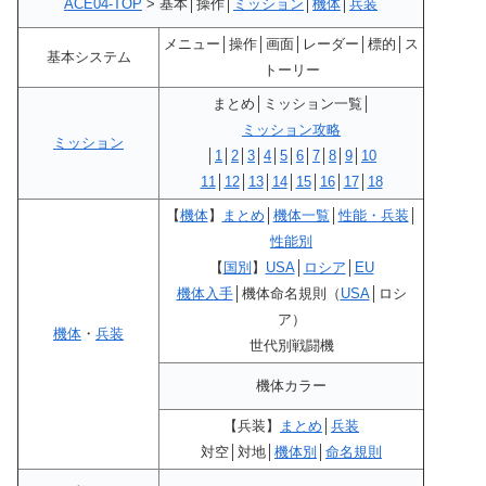
ACE04-TOP
> 基本│操作│
ミッション
│
機体
│
兵装
メニュー│操作│画面│レーダー│標的│ス
基本システム
トーリー
まとめ│ミッション一覧│
ミッション攻略
ミッション
│
1
│
2
│
3
│
4
│
5
│
6
│
7
│
8
│
9
│
10
11
│
12
│
13
│
14
│
15
│
16
│
17
│
18
【
機体
】
まとめ
│
機体一覧
│
性能・兵装
│
性能別
【
国別
】
USA
│
ロシア
│
EU
機体入手
│機体命名規則（
USA
│ロシ
ア）
機体
・
兵装
世代別戦闘機
機体カラー
【兵装】
まとめ
│
兵装
対空│対地│
機体別
│
命名規則