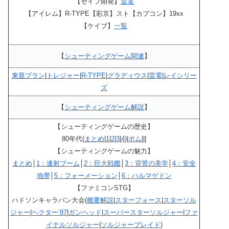
【セイブ開発】
雷電
【アイレム】R-TYPE【彩京】スト【カプコン】19xx
【ケイブ】
一覧
【
シューティングゲーム関連
】
東亜プラン
|
トレジャー
|
R-TYPE
|
グラディウス
|
雷電
|
レイシリー
ズ
【
シューティングゲーム解説
】
【シューティングゲームの歴史】
80年代(
まとめ
|
1
|
2
|
3
|
4
)|
ボム
|||
【シューティングゲームの魅力】
まとめ
│
1：連射ブーム
│
2：巨大戦艦
│
3：背景の美学
│
4：安全
地帯
│
5：フォーメーション
│
6：ハルマゲドン
【ファミコンSTG】
ハドソンキャラバン大会(
概要解説
|
スターフォース
|
スターソル
ジャー
|
ヘクター’87
|
ガンヘッド
|
スーパースターソルジャー
|
ファ
イナルソルジャー
|
ソルジャーブレイド
)