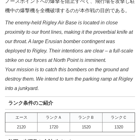
ノースポイントへの爆撃を阻止すべく、飛行場を攻撃し駐
機中の爆撃機を全機破壊するのが本作戦の目的である。
The enemy-held Rigley Air Base is located in close
proximity to our front lines, making it the proverbial knife at
our throat. A large Erusian bomber contingent was
deployed to Rigley. Their intentions are clear – a full-scale
strike on our forces at North Point is imminent.
Your mission is to catch this bombers on the ground and
destroy them. We intend to turn the parking ramp at Rigley
into a junkyard.
ランク条件のご紹介
エース
ランクＡ
ランクＢ
ランクＣ
2120
1720
1520
1320