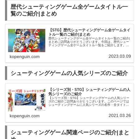
歴代シューティングゲーム全ゲームタイトル一
覧のご紹介|まとめ
【STG】歴代シューティングゲーム全ゲームタイ
トル一覧のご紹介|まとめ
歴代シューティングゲーム全ゲームタイトル一覧のご紹介|
まとめご訪問ありがとうございます。今回は、歴代シュー
ティングゲーム全ゲームタイトル一覧をご紹介します。怒
首領蜂 大往生 | おもちゃホビー | 中古・新品通販の駿河屋
グラディウスV | ...
2023.03.09
kopenguin.com
シューティングゲームの人気シリーズのご紹介
【シリーズ別・STG】シューティングゲームの人
気シリーズのご紹介
【シリーズ別・STG】シューティングゲームの人気シリー
ズのご紹介ご訪問ありがとうございます。このページでは
シューティングゲームに人気シリーズの名作・全タイトル
をご紹介させて頂きます。【名作STG・ACE】エースコン
バットシリーズ・名作(11...
2021.03.26
kopenguin.com
シューティングゲーム関連ページのご紹介|まと