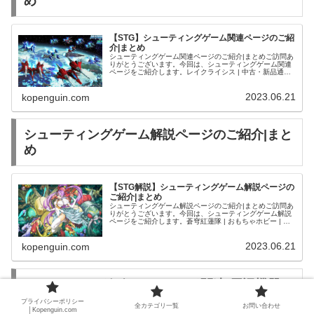
め
【STG】シューティングゲーム関連ページのご紹
介|まとめ
シューティングゲーム関連ページのご紹介|まとめご訪問あ
りがとうございます。今回は、シューティングゲーム関連
ページをご紹介します。レイクライシス | 中古・新品通販
の駿河屋1980~90年代にかけて数々の名作STGを生んだ
「東亜プラン」のご紹...
2023.06.21
kopenguin.com
シューティングゲーム解説ページのご紹介|まと
め
【STG解説】シューティングゲーム解説ページの
ご紹介|まとめ
シューティングゲーム解説ページのご紹介|まとめご訪問あ
りがとうございます。今回は、シューティングゲーム解説
ページをご紹介します。蒼穹紅蓮隊 | おもちゃホビー | 中
古・新品通販の駿河屋
2023.06.21
kopenguin.com
シューティングゲーム・ハード関連(周辺機器)
のご紹介|まとめ
プライバシーポリシー
全カテゴリ一覧
お問い合わせ
│Kopenguin.com