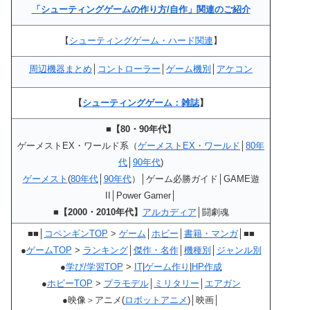
「シューティングゲームの作り方/自作」関連のご紹介
【
シューティングゲーム・ハード関連
】
周辺機器まとめ
│
コントローラー
│
ゲーム機別
│
アケコン
【
シューティングゲーム：雑誌
】
■【80・90年代】
ゲーメストEX・ワールド系（
ゲーメストEX・ワールド
│
80年
代
│
90年代
)
ゲーメスト
(
80年代
│
90年代
）│ゲーム必勝ガイド│GAME遊
II│Power Gamer│
■【2000・2010年代】
アルカディア
│闘劇魂
■■│
コペンギンTOP
>
ゲーム
│
ホビー
│
書籍・マンガ
│■■
●
ゲームTOP
>
ランキング
│
傑作・名作
│
機種別
│
ジャンル別
●
学び/学習TOP
>
IT
|
ゲーム作り
|
HP作成
●
ホビーTOP
>
プラモデル
│
ミリタリー
│
エアガン
●映像＞アニメ(
ロボットアニメ
)│映画│