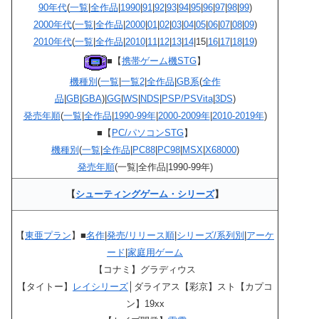
90年代
(
一覧
|
全作品
|
1990
|
91
|
92
|
93
|
94
|
95
|
96
|
97
|
98
|
99
)
2000年代
(
一覧
|
全作品
|
2000
|
01
|
02
|
03
|
04
|
05
|
06
|
07
|
08
|
09
)
2010年代
(
一覧
|
全作品
|
2010
|
11
|
12
|
13
|
14
|15|
16
|
17
|
18
|
19
)
■【
携帯ゲーム機STG
】
機種別
(
一覧
|
一覧2
|
全作品
|
GB系
(
全作
品
|
GB
|
GBA
)|
GG
|
WS
|
NDS
|
PSP/PSVita
|
3DS
)
発売年順
(
一覧
|
全作品
|
1990-99年
|
2000-2009年
|
2010-2019年
)
■【
PC/パソコンSTG
】
機種別
(
一覧
|
全作品
|
PC88
|
PC98
|
MSX
|
X68000
)
発売年順
(一覧|全作品|1990-99年)
【
シューティングゲーム・シリーズ
】
【
東亜プラン
】■
名作
|
発売/リリース順
|
シリーズ/系列別
|
アーケ
ード
|
家庭用ゲーム
【コナミ】グラディウス
【タイトー】
レイシリーズ
│ダライアス【彩京】スト【カプコ
ン】19xx