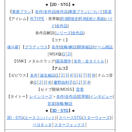
■【2D・STG】■
【
東亜プラン
】
名作/全作品
|
各作品
|
東亜プランについて
|
音楽
【アイレム】
R-TYPE
：世界観(
R-9開発史
|
R-9技術と系統
|
バイ
ド
|
全作品
)
各作品解説(
シリーズ
|
全作品
)
【コナミ】
魂斗羅
│【
グラディウス
】
名作
|
攻略/解説
|
開発秘話
|
ゲーム雑誌
│MSX版(
1
│
2)
│
【SNK】メタルスラッグ(
最高傑作
│
名作・全タイトル
│)
【ナムコ】
【ゼビウス】
名作
│
誕生秘話
(
1
│
2
│
3
│
4
│
5
│
6
│
7
│
8
│
9
)│ナムコ音
楽(
1
│
2
│
3
│
4
)│
慶野由利子
(
1
│
2
│
3
│
4
)
【セイブ開発/MOSS】
雷電
【タイトー】
レイシリーズ
＞
名作/全作品
|
世界観
|
インタビュー
|
音楽
|
攻略/解説
■【
3D・STG
】■
3D・STG
(
エースコンバット
)│
スペースSTG
(
スターウォーズ
)│
ベヨネッタ
│
スターフォックス
│