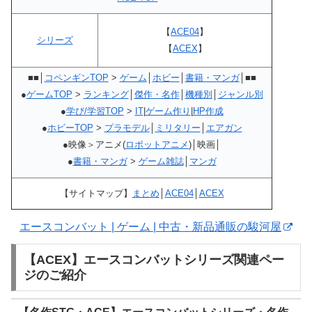
【
ACE04
】
シリーズ
【
ACEX
】
■■│
コペンギンTOP
>
ゲーム
│
ホビー
│
書籍・マンガ
│■■
●
ゲームTOP
>
ランキング
│
傑作・名作
│
機種別
│
ジャンル別
●
学び/学習TOP
>
IT
|
ゲーム作り
|
HP作成
●
ホビーTOP
>
プラモデル
│
ミリタリー
│
エアガン
●映像＞アニメ(
ロボットアニメ
)│映画│
●
書籍・マンガ
>
ゲーム雑誌
│
マンガ
【サイトマップ】
まとめ
│
ACE04
│
ACEX
エースコンバット | ゲーム | 中古・新品通販の駿河屋
【ACEX】エースコンバットシリーズ関連ペー
ジのご紹介