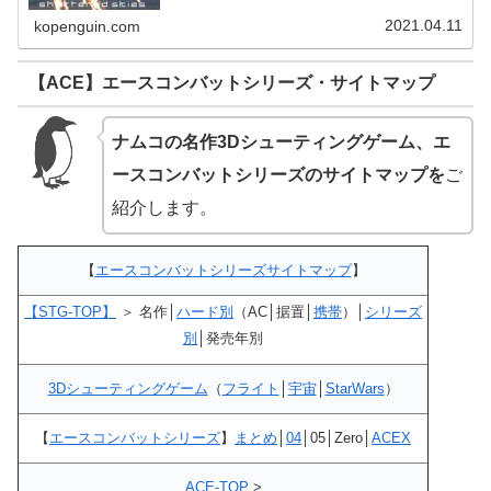
兵装（17）のご紹介エ...
2021.04.11
kopenguin.com
【ACE】エースコンバットシリーズ・サイトマップ
ナムコの名作3Dシューティングゲーム、エ
ースコンバットシリーズのサイトマップを
ご
紹介します。
【
エースコンバットシリーズサイトマップ
】
【STG-TOP】
＞ 名作│
ハード別
（AC│据置│
携帯
）│
シリーズ
別
│発売年別
3Dシューティングゲーム
（
フライト
│
宇宙
│
StarWars
）
【
エースコンバットシリーズ
】
まとめ
│
04
│05│Zero│
ACEX
ACE-TOP
>