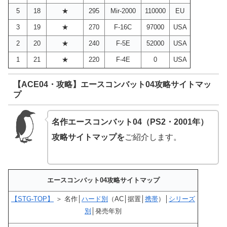
5
18
★
295
Mir-2000
110000
EU
3
19
★
270
F-16C
97000
USA
2
20
★
240
F-5E
52000
USA
1
21
★
220
F-4E
0
USA
【ACE04・攻略】エースコンバット04攻略サイトマッ
プ
名作エースコンバット04（PS2・2001年）
攻略サイトマップを
ご紹介します。
エースコンバット04攻略サイトマップ
【STG-TOP】
＞ 名作│
ハード別
（AC│据置│
携帯
）│
シリーズ
別
│発売年別