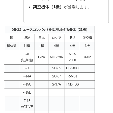
架空機体（1機）
が登場します。
【機体】エースコンバット04に登場する機体（21機）
国
USA
日本
ロシア
EU
架空機
機体数
11機
1機
4機
4機
1機
F-4E
MIR-
F-2A
MIG-29A
X-02
(初期機)
2000
F-5E
SU-35
EF-2000
F-14A
SU-37
R-M01
F-15C
S-37A
TND-IDS
F-15E
F-15
ACTIVE