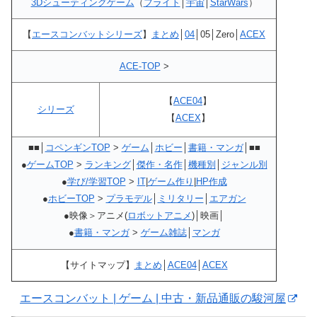
3Dシューティングゲーム
（
フライト
│
宇宙
│
StarWars
）
【
エースコンバットシリーズ
】
まとめ
│
04
│05│Zero│
ACEX
ACE-TOP
>
【
ACE04
】
シリーズ
【
ACEX
】
■■│
コペンギンTOP
>
ゲーム
│
ホビー
│
書籍・マンガ
│■■
●
ゲームTOP
>
ランキング
│
傑作・名作
│
機種別
│
ジャンル別
●
学び/学習TOP
>
IT
|
ゲーム作り
|
HP作成
●
ホビーTOP
>
プラモデル
│
ミリタリー
│
エアガン
●映像＞アニメ(
ロボットアニメ
)│映画│
●
書籍・マンガ
>
ゲーム雑誌
│
マンガ
【サイトマップ】
まとめ
│
ACE04
│
ACEX
エースコンバット | ゲーム | 中古・新品通販の駿河屋