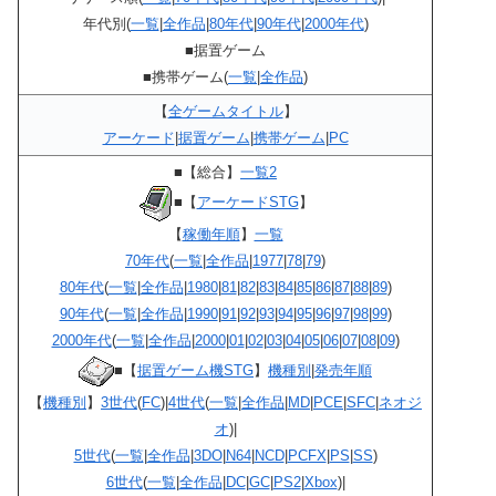
年代別(
一覧
|
全作品
|
80年代
|
90年代
|
2000年代
)
■据置ゲーム
■携帯ゲーム(
一覧
|
全作品
)
【
全ゲームタイトル
】
アーケード
|
据置ゲーム
|
携帯ゲーム
|
PC
■【総合】
一覧2
■【
アーケードSTG
】
【
稼働年順
】
一覧
70年代
(
一覧
|
全作品
|
1977
|
78
|
79
)
80年代
(
一覧
|
全作品
|
1980
|
81
|
82
|
83
|
84
|
85
|
86
|
87
|
88
|
89
)
90年代
(
一覧
|
全作品
|
1990
|
91
|
92
|
93
|
94
|
95
|
96
|
97
|
98
|
99
)
2000年代
(
一覧
|
全作品
|
2000
|
01
|
02
|
03
|
04
|
05
|
06
|
07
|
08
|
09
)
■【
据置ゲーム機STG
】
機種別
|
発売年順
【
機種別
】
3世代
(
FC
)|
4世代
(
一覧
|
全作品
|
MD
|
PCE
|
SFC
|
ネオジ
オ
)|
5世代
(
一覧
|
全作品
|
3DO
|
N64
|
NCD
|
PCFX
|
PS
|
SS
)
6世代
(
一覧
|
全作品
|
DC
|
GC
|
PS2
|
Xbox
)|