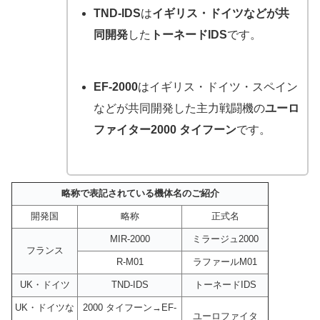
TND-IDS
は
イギリス・ドイツなどが共
同開発
した
トーネードIDS
です。
EF-2000
はイギリス・ドイツ・スペイン
などが共同開発した主力戦闘機の
ユーロ
ファイター2000 タイフーン
です。
略称で表記されている機体名のご紹介
開発国
略称
正式名
MIR-2000
ミラージュ2000
フランス
R-M01
ラファールM01
UK・ドイツ
TND-IDS
トーネードIDS
UK・ドイツな
2000 タイフーン→EF-
ユーロファイタ