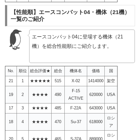
【性能順】エースコンバット04・機体（21機）
一覧のご紹介
エースコンバット04に登場する機体（21
機）を総合性能順にご紹介します。
No.
順位
総合評価★
総合
機体名
価格
国
21
1
★★★★★
515
X-02
1414000
架空
F-15
19
2
★★★★
490
620000
USA
ACTIVE
17
3
★★★★
485
F-22A
643000
USA
ロシ
18
4
★★★★
470
Su-37
618000
ア
ロシ
20
5
★★★★
465
S-37A
889000