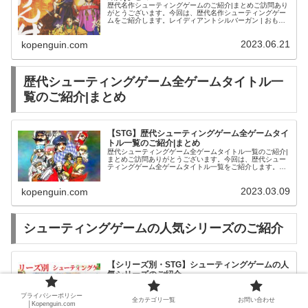
歴代名作シューティングゲームのご紹介|まとめご訪問あり
がとうございます。今回は、歴代名作シューティングゲー
ムをご紹介します。レイディアントシルバーガン | おもち
ゃホビー | 中古・新品通販の駿河屋
2023.06.21
kopenguin.com
歴代シューティングゲーム全ゲームタイトル一
覧のご紹介|まとめ
【STG】歴代シューティングゲーム全ゲームタイ
トル一覧のご紹介|まとめ
歴代シューティングゲーム全ゲームタイトル一覧のご紹介|
まとめご訪問ありがとうございます。今回は、歴代シュー
ティングゲーム全ゲームタイトル一覧をご紹介します。怒
首領蜂 大往生 | おもちゃホビー | 中古・新品通販の駿河屋
グラディウスV | ...
2023.03.09
kopenguin.com
シューティングゲームの人気シリーズのご紹介
【シリーズ別・STG】シューティングゲームの人
気シリーズのご紹介
【シリーズ別・STG】シューティングゲームの人気シリー
ズのご紹介ご訪問ありがとうございます。このページでは
プライバシーポリシー
シューティングゲームに人気シリーズの名作・全タイトル
全カテゴリ一覧
お問い合わせ
│Kopenguin.com
をご紹介させて頂きます。【名作STG・ACE】エースコン