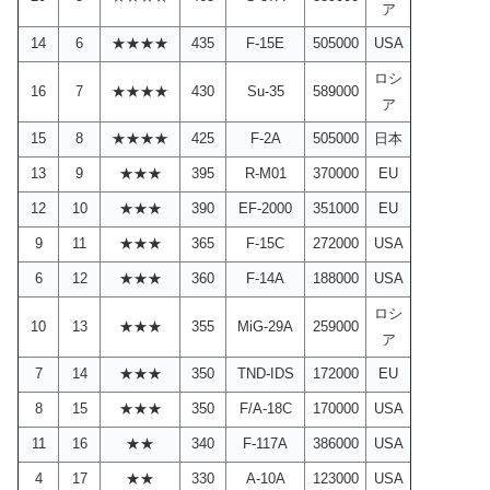
ア
14
6
★★★★
435
F-15E
505000
USA
ロシ
16
7
★★★★
430
Su-35
589000
ア
15
8
★★★★
425
F-2A
505000
日本
13
9
★★★
395
R-M01
370000
EU
12
10
★★★
390
EF-2000
351000
EU
9
11
★★★
365
F-15C
272000
USA
6
12
★★★
360
F-14A
188000
USA
ロシ
10
13
★★★
355
MiG-29A
259000
ア
7
14
★★★
350
TND-IDS
172000
EU
8
15
★★★
350
F/A-18C
170000
USA
11
16
★★
340
F-117A
386000
USA
4
17
★★
330
A-10A
123000
USA