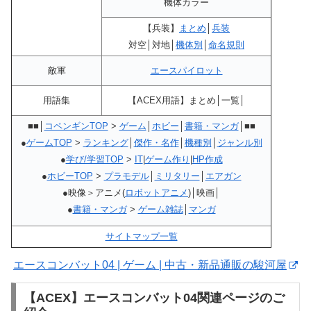
機体カラー
【兵装】
まとめ
│
兵装
対空│対地│
機体別
│
命名規則
敵軍
エースパイロット
用語集
【ACEX用語】まとめ│一覧│
■■│
コペンギンTOP
>
ゲーム
│
ホビー
│
書籍・マンガ
│■■
●
ゲームTOP
>
ランキング
│
傑作・名作
│
機種別
│
ジャンル別
●
学び/学習TOP
>
IT
|
ゲーム作り
|
HP作成
●
ホビーTOP
>
プラモデル
│
ミリタリー
│
エアガン
●映像＞アニメ(
ロボットアニメ
)│映画│
●
書籍・マンガ
>
ゲーム雑誌
│
マンガ
サイトマップ一覧
エースコンバット04 | ゲーム | 中古・新品通販の駿河屋
【ACEX】エースコンバット04関連ページのご