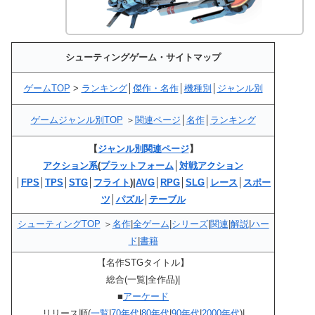
シューティングゲーム・サイトマップ
ゲームTOP
>
ランキング
│
傑作・名作
│
機種別
│
ジャンル別
ゲームジャンル別TOP
＞
関連ページ
│
名作
│
ランキング
【
ジャンル別関連ページ
】
アクション系
(
プラットフォーム
│
対戦アクション
│
FPS
│
TPS
│
STG
│
フライト
)|
AVG
│
RPG
│
SLG
│
レース
│
スポー
ツ
│
パズル
│
テーブル
シューティングTOP
＞
名作
|
全ゲーム
|
シリーズ
|
関連
|
解説
|
ハー
ド
|
書籍
【名作STGタイトル】
総合(一覧|全作品)|
■
アーケード
リリース順(
一覧
|
70年代
|
80年代
|
90年代
|
2000年代
)|