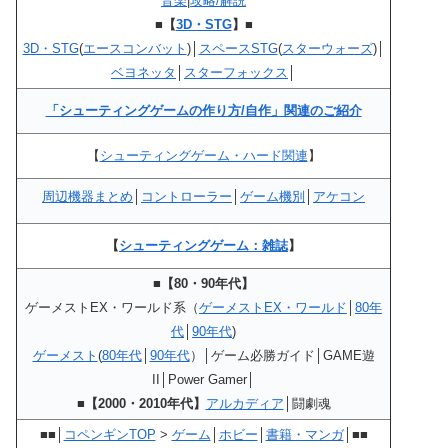
音楽
|
攻略/解説
■【
3D・STG
】■
3D・STG
(
エースコンバット
)│
スペースSTG
(
スターウォーズ
)│
ベヨネッタ
│
スターフォックス
│
「シューティングゲームの作り方/自作」関連のご紹介
【
シューティングゲーム・ハード関連
】
周辺機器まとめ
│
コントローラー
│
ゲーム機別
│
アケコン
【
シューティングゲーム：雑誌
】
■【80・90年代】
ゲーメストEX・ワールド系（
ゲーメストEX・ワールド
│
80年
代
│
90年代
)
ゲーメスト
(
80年代
│
90年代
）│ゲーム必勝ガイド│GAME遊
II│Power Gamer│
■【2000・2010年代】
アルカディア
│闘劇魂
■■│
コペンギンTOP
>
ゲーム
│
ホビー
│
書籍・マンガ
│■■