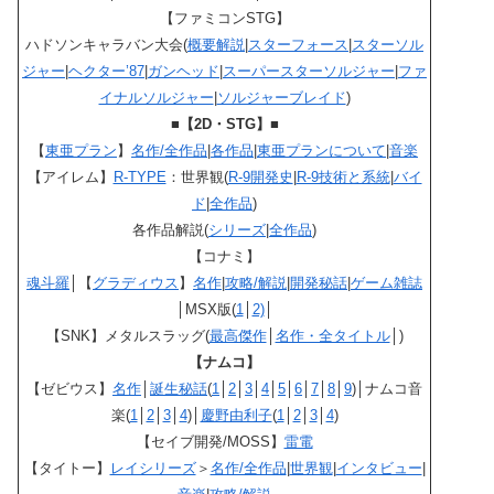
【ファミコンSTG】
ハドソンキャラバン大会(
概要解説
|
スターフォース
|
スターソル
ジャー
|
ヘクター’87
|
ガンヘッド
|
スーパースターソルジャー
|
ファ
イナルソルジャー
|
ソルジャーブレイド
)
■【2D・STG】■
【
東亜プラン
】
名作/全作品
|
各作品
|
東亜プランについて
|
音楽
【アイレム】
R-TYPE
：世界観(
R-9開発史
|
R-9技術と系統
|
バイ
ド
|
全作品
)
各作品解説(
シリーズ
|
全作品
)
【コナミ】
魂斗羅
│【
グラディウス
】
名作
|
攻略/解説
|
開発秘話
|
ゲーム雑誌
│MSX版(
1
│
2)
│
【SNK】メタルスラッグ(
最高傑作
│
名作・全タイトル
│)
【ナムコ】
【ゼビウス】
名作
│
誕生秘話
(
1
│
2
│
3
│
4
│
5
│
6
│
7
│
8
│
9
)│ナムコ音
楽(
1
│
2
│
3
│
4
)│
慶野由利子
(
1
│
2
│
3
│
4
)
【セイブ開発/MOSS】
雷電
【タイトー】
レイシリーズ
＞
名作/全作品
|
世界観
|
インタビュー
|