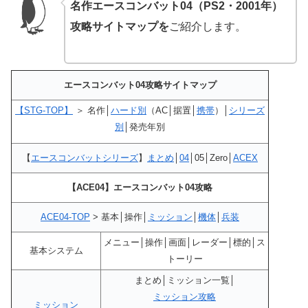
名作エースコンバット04（PS2・2001年）
攻略サイトマップを
ご紹介します。
エースコンバット04攻略サイトマップ
【STG-TOP】
＞ 名作│
ハード別
（AC│据置│
携帯
）│
シリーズ
別
│発売年別
【
エースコンバットシリーズ
】
まとめ
│
04
│05│Zero│
ACEX
【ACE04】エースコンバット04攻略
ACE04-TOP
> 基本│操作│
ミッション
│
機体
│
兵装
メニュー│操作│画面│レーダー│標的│ス
基本システム
トーリー
まとめ│ミッション一覧│
ミッション攻略
ミッション