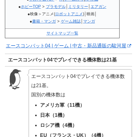
●
ホビーTOP
>
プラモデル
│
ミリタリー
│
エアガン
●映像＞アニメ(
ロボットアニメ
)│映画│
●
書籍・マンガ
>
ゲーム雑誌
│
マンガ
サイトマップ一覧
エースコンバット04 | ゲーム | 中古・新品通販の駿河屋
エースコンバット04でプレイできる機体数は21基
エースコンバット04でプレイできる機体数
は21基。
国別の機体数は
アメリカ軍（11機）
日本（1機）
ロシア機（4機）
EU（フランス・UK）（4機）