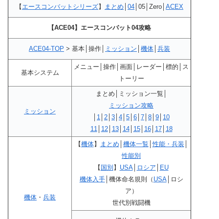
【
エースコンバットシリーズ
】
まとめ
│
04
│05│Zero│
ACEX
【ACE04】エースコンバット04攻略
ACE04-TOP
> 基本│操作│
ミッション
│
機体
│
兵装
メニュー│操作│画面│レーダー│標的│ス
基本システム
トーリー
まとめ│ミッション一覧│
ミッション攻略
ミッション
│
1
│
2
│
3
│
4
│
5
│
6
│
7
│
8
│
9
│
10
11
│
12
│
13
│
14
│
15
│
16
│
17
│
18
【
機体
】
まとめ
│
機体一覧
│
性能・兵装
│
性能別
【
国別
】
USA
│
ロシア
│
EU
機体入手
│機体命名規則（
USA
│ロシ
ア）
機体
・
兵装
世代別戦闘機