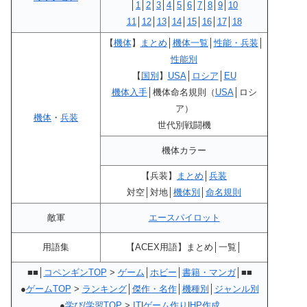
│
1
│
2
│
3
│
4
│
5
│
6
│
7
│
8
│
9
│
10
11
│
12
│
13
│
14
│
15
│
16
│
17
│
18
【
機体
】
まとめ
│
機体一覧
│
性能・兵装
│
性能別
【
国別
】
USA
│
ロシア
│
EU
機体入手
│機体命名規則（
USA
│ロシ
ア）
機体
・
兵装
世代別戦闘機
機体カラー
【兵装】
まとめ
│
兵装
対空│対地│
機体別
│
命名規則
敵軍
エースパイロット
用語集
【ACEX用語】まとめ│一覧│
■■│
コペンギンTOP
>
ゲーム
│
ホビー
│
書籍・マンガ
│■■
●
ゲームTOP
>
ランキング
│
傑作・名作
│
機種別
│
ジャンル別
●
学び/学習TOP
>
IT
|
ゲーム作り
|
HP作成