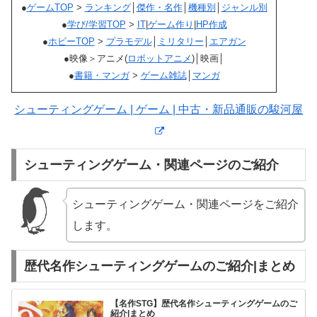
●
ゲームTOP
>
ランキング
│
傑作・名作
│
機種別
│
ジャンル別
●
学び/学習TOP
>
IT
|
ゲーム作り
|
HP作成
●
ホビーTOP
>
プラモデル
│
ミリタリー
│
エアガン
●映像＞アニメ(
ロボットアニメ
)│映画│
●
書籍・マンガ
>
ゲーム雑誌
│
マンガ
シューティングゲーム | ゲーム | 中古・新品通販の駿河屋
シューティングゲーム・関連ページのご紹介
シューティングゲーム・関連ページをご紹介
します。
歴代名作シューティングゲームのご紹介|まとめ
【名作STG】歴代名作シューティングゲームのご
紹介|まとめ