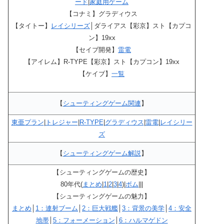
ード
|
家庭用ゲーム
【コナミ】グラディウス
【タイトー】
レイシリーズ
│ダライアス【彩京】スト【カプコ
ン】19xx
【セイブ開発】
雷電
【アイレム】R-TYPE【彩京】スト【カプコン】19xx
【ケイブ】
一覧
【
シューティングゲーム関連
】
東亜プラン
|
トレジャー
|
R-TYPE
|
グラディウス
|
雷電
|
レイシリー
ズ
【
シューティングゲーム解説
】
【シューティングゲームの歴史】
80年代(
まとめ
|
1
|
2
|
3
|
4
)|
ボム
|||
【シューティングゲームの魅力】
まとめ
│
1：連射ブーム
│
2：巨大戦艦
│
3：背景の美学
│
4：安全
地帯
│
5：フォーメーション
│
6：ハルマゲドン