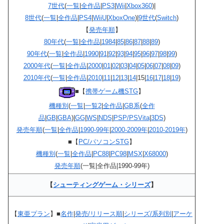
7世代
(
一覧
|
全作品
|
PS3
|
Wii
|
Xbox360
)|
8世代
(
一覧
|
全作品
|
PS4
|
WiiU
|
XboxOne
)|
9世代
(
Switch
)
【
発売年順
】
80年代
(
一覧
|
全作品
|
1984
|
85
|
86
|
87
|
88
|
89
)
90年代
(
一覧
|
全作品
|
1990
|
91
|
92
|
93
|
94
|
95
|
96
|
97
|
98
|
99
)
2000年代
(
一覧
|
全作品
|
2000
|
01
|
02
|
03
|
04
|
05
|
06
|
07
|
08
|
09
)
2010年代
(
一覧
|
全作品
|
2010
|
11
|
12
|
13
|
14
|15|
16
|
17
|
18
|
19
)
■【
携帯ゲーム機STG
】
機種別
(
一覧
|
一覧2
|
全作品
|
GB系
(
全作
品
|
GB
|
GBA
)|
GG
|
WS
|
NDS
|
PSP/PSVita
|
3DS
)
発売年順
(
一覧
|
全作品
|
1990-99年
|
2000-2009年
|
2010-2019年
)
■【
PC/パソコンSTG
】
機種別
(
一覧
|
全作品
|
PC88
|
PC98
|
MSX
|
X68000
)
発売年順
(一覧|全作品|1990-99年)
【
シューティングゲーム・シリーズ
】
【
東亜プラン
】■
名作
|
発売/リリース順
|
シリーズ/系列別
|
アーケ