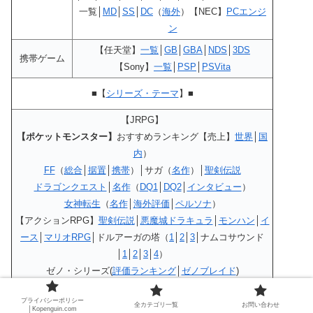
一覧│
MD
│
SS
│
DC
（
海外
）【NEC】
PCエンジ
ン
【任天堂】
一覧
│
GB
│
GBA
│
NDS
│
3DS
携帯ゲーム
【Sony】
一覧
│
PSP
│
PSVita
■【
シリーズ・テーマ
】■
【JRPG】
【ポケットモンスター】
おすすめランキング【売上】
世界
│
国
内
）
FF
（
総合
│
据置
│
携帯
）│サガ（
名作
）│
聖剣伝説
ドラゴンクエスト
│
名作
（
DQ1
│
DQ2
│
インタビュー
）
女神転生
（
名作
│
海外評価
│
ペルソナ
）
【アクションRPG】
聖剣伝説
│
悪魔城ドラキュラ
│
モンハン
│
イ
ース
│
マリオRPG
│ドルアーガの塔（
1
│
2
│
3
│ナムコサウンド
│
1
│
2
│
3
│
4
）
ゼノ・シリーズ(
評価ランキング
│
ゼノブレイド
)
【DOD・ニーア】
評価ランキング
│
プライバシーポリシー
【タイムマシン・パラレルワールド】
一覧
│
クロノ
全カテゴリ一覧
お問い合わせ
│Kopenguin.com