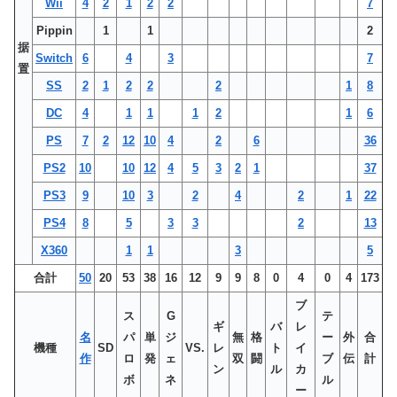
Wii
4
2
1
2
2
7
Pippin
1
1
2
据
Switch
6
4
3
7
置
SS
2
1
2
2
2
1
8
DC
4
1
1
1
2
1
6
PS
7
2
12
10
4
2
6
36
PS2
10
10
12
4
5
3
2
1
37
PS3
9
10
3
2
4
2
1
22
PS4
8
5
3
3
2
13
X360
1
1
3
5
合計
50
20
53
38
16
12
9
9
8
0
4
0
4
173
ブ
ス
G
テ
ギ
バ
レ
名
パ
単
ジ
無
格
ー
外
合
機種
SD
VS.
レ
ト
イ
作
ロ
発
ェ
双
闘
ブ
伝
計
ン
ル
カ
ボ
ネ
ル
ー