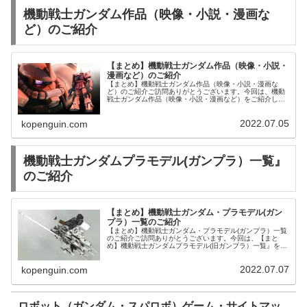
機動戦士ガンダム作品（映像・小説・漫画な
ど）のご紹介
【まとめ】機動戦士ガンダム作品（映像・小説・
漫画など）のご紹介
【まとめ】機動戦士ガンダム作品（映像・小説・漫画な
ど）のご紹介ご訪問ありがとうございます。今回は、機動
戦士ガンダム作品（映像・小説・漫画など）をご紹介しま
す。プラモデル1/144 RG MS-06R-2 ジョニー・ライデン
専用ザクII 「機...
2022.07.05
kopenguin.com
機動戦士ガンダムプラモデル(ガンプラ）一覧』
のご紹介
【まとめ】機動戦士ガンダム・プラモデル(ガン
プラ）一覧のご紹介
【まとめ】機動戦士ガンダム・プラモデル(ガンプラ）一覧
のご紹介ご訪問ありがとうございます。今回は、【まと
め】機動戦士ガンダムプラモデル(旧ガンプラ）一覧』をご
紹介します。センチネル ガンダム | 中古・新品通販の駿
河屋【まとめ】1980～8...
2022.07.07
kopenguin.com
ロボット（ガンダム・スパロボ）ゲーム・サイトマッ