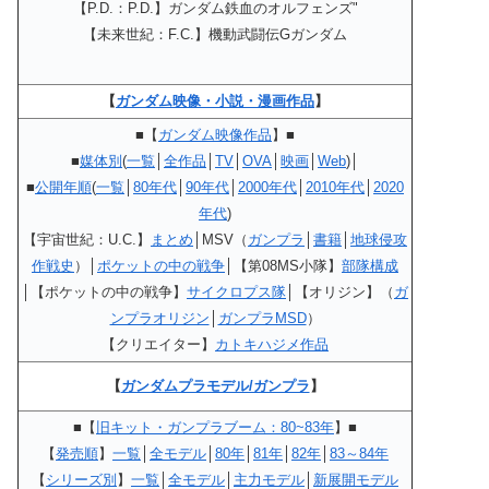
【P.D.：P.D.】ガンダム鉄血のオルフェンズ"
【未来世紀：F.C.】機動武闘伝Gガンダム
【
ガンダム映像・小説・漫画作品
】
■【
ガンダム映像作品
】■
■
媒体別
(
一覧
│
全作品
│
TV
│
OVA
│
映画
│
Web
)│
■
公開年順
(
一覧
│
80年代
│
90年代
│
2000年代
│
2010年代
│
2020
年代
)
【宇宙世紀：U.C.】
まとめ
│MSV（
ガンプラ
│
書籍
│
地球侵攻
作戦史
）│
ポケットの中の戦争
│【第08MS小隊】
部隊構成
│【ポケットの中の戦争】
サイクロプス隊
│【オリジン】（
ガ
ンプラオリジン
│
ガンプラMSD
）
【クリエイター】
カトキハジメ作品
【
ガンダムプラモデル/ガンプラ
】
■【
旧キット・ガンプラブーム：80~83年
】■
【
発売順
】
一覧
│
全モデル
│
80年
│
81年
│
82年
│
83～84年
【
シリーズ別
】
一覧
│
全モデル
│
主力モデル
│
新展開モデル