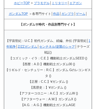
ホビーTOP
>
プラモデル
│
ミリタリー
│
エアガン
ガンダムTOP
＞各専門サイト│
作品
│
ガンプラ
│
ゲーム
│
【ガンダムサ時代・作品別専門サイト】
【宇宙世紀：U.C.】初代ガンダム、続編、外伝 (宇宙世紀│
1
年戦争
│
Z/ZZガンダム
│
センチネル/逆襲のシャア
│テラーズ
戦記)
【コズミック・イラ：C.E.】機動戦士ガンダムSEED ()
【西暦：A.D.】機動戦士ガンダム00 ()
【リギルド・センチュリー：R.C.】ガンダム Gのレコンギス
タ ()
【正暦：C.C.】∀ガンダム ()
【黒歴史：】∀ガンダム ()
【アフターコロニー：A.C.】ガンダムW ()
【アフターウォー：A.W.】ガンダムX ()
【A.G.：A.G.】機動戦士ガンダムAGE