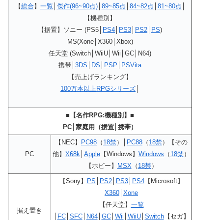
【
総合
】
一覧
│
傑作(96~90点)
│
89~85点
│
84~82点
│
81~80点
│
【機種別】
【据置】ソニー (PS5│
PS4
│
PS3
│
PS2
│
PS
)
MS(Xone│X360│Xbox)
任天堂 (Switch│WiiU│Wii│GC│N64)
携帯│
3DS
│
DS
│
PSP
│
PSVita
【売上げランキング】
100万本以上RPGシリーズ
│
■【名作RPG:機種別】■
PC│家庭用（据置│携帯）
【NEC】
PC98
（
18禁
）│
PC88
（
18禁
）【その
PC
他】
X68k
│
Apple
【Windows】
Windows
（
18禁
）
【ホビー】
MSX
（
18禁
）
【Sony】
PS
│
PS2
│
PS3
│
PS4
【Microsoft】
X360
│
Xone
【任天堂】
一覧
据え置き
│
FC
│
SFC
│
N64
│
GC
│
Wii
│
WiiU
│
Switch
【セガ】