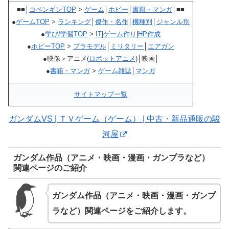
■■│
コペンギンTOP
>
ゲーム
│
ホビー
│
書籍・マンガ
│■■
●
ゲームTOP
>
ランキング
│
傑作・名作
│
機種別
│
ジャンル別
●
学び/学習TOP
>
IT
|
ゲーム作り
|
HP作成
●
ホビーTOP
>
プラモデル
│
ミリタリー
│
エアガン
●映像＞アニメ(
ロボットアニメ
)│映画│
●
書籍・マンガ
>
ゲーム雑誌
│
マンガ
サイトマップ一覧
ガンダムVS | ＴＶゲーム（ゲーム） | 中古・新品通販の駿
河屋
ガンダム作品（アニメ・映画・漫画・ガンプラなど）
関連ページのご紹介
ガンダム作品（アニメ・映画・漫画・ガンプ
ラなど）関連ページをご紹介します。