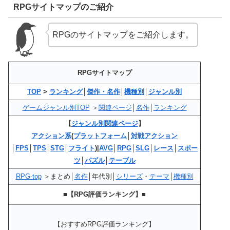
RPGサイトマップのご紹介
RPGのサイトマップをご紹介します。
RPGサイトマップ
TOP
>
ランキング
│
傑作・名作
│
機種別
│
ジャンル別
ゲームジャンル別TOP
＞
関連ページ
│
名作
│
ランキング
【
ジャンル別関連ページ
】
アクション系
(
プラットフォーム
│
対戦アクション
│
FPS
│
TPS
│
STG
│
フライト
)|
AVG
│
RPG
│
SLG
│
レース
│
スポー
ツ
│
パズル
│
テーブル
RPG-top
＞まとめ│
名作
│年代別│
シリーズ
・
テーマ
│
機種別
■【RPG評価ランキング】■
【おすすめRPG評価ランキング】