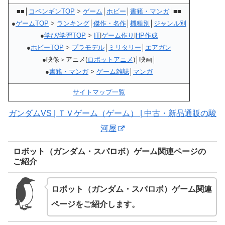
■■│
コペンギンTOP
>
ゲーム
│
ホビー
│
書籍・マンガ
│■■
●
ゲームTOP
>
ランキング
│
傑作・名作
│
機種別
│
ジャンル別
●
学び/学習TOP
>
IT
|
ゲーム作り
|
HP作成
●
ホビーTOP
>
プラモデル
│
ミリタリー
│
エアガン
●映像＞アニメ(
ロボットアニメ
)│映画│
●
書籍・マンガ
>
ゲーム雑誌
│
マンガ
サイトマップ一覧
ガンダムVS | ＴＶゲーム（ゲーム） | 中古・新品通販の駿
河屋
ロボット（ガンダム・スパロボ）ゲーム関連ページの
ご紹介
ロボット（ガンダム・スパロボ）ゲーム関連
ページをご紹介します。