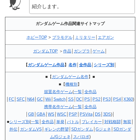
紹介します。
ガンダムゲーム作品関連サイトマップ
ホビーTOP
>
プラモデル
│
ミリタリー
│
エアガン
ガンダムTOP
＞
作品
│
ガンプラ
│
ゲーム
│
【
ガンダムゲーム作品
】
名作
│
全作品
│
シリーズ別
│
■【
ガンダムゲーム名作
】■
■【
機種別
】
据置名作ゲーム
(
一覧
│
全作品
│
FC
│
SFC
│
N64
│
GC
│
Wii
│
Switch
│
SS
│
DC
│
PS
│
PS2
│
PS3
│
PS4
│
X360
)
携帯名作ゲーム
(
一覧
│
全作品
│
GB
│
GBA
│
WS
│
WSC
│
PSP
│
PSVita
│
DS
│
3DS
)│
■
シリーズ別
(
一覧
│
全作品
│
単発
│
バトル
│
ブレイカー
│
対戦格闘
│
無双
│
外伝
│
ガンダムVS
│
ギレンの野望
│
SDガンダム
│
Gジェネ
│
SDガンダ
ム/Gジェネ
│
スパロボ
)