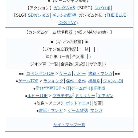
■【ゲームジャンル別】
【アクション】
ガンダムVS
【SRPG】
スパロボ
│
【SLG】
SDガンダム
│
ギレンの野望
│ガンダム外伝（
THE BLUE
DESTINY
）
【ガンダムゲーム登場兵器（MS／MA/その他）】
■【ギレンの野望】■
【ジオン独立戦争記】一覧││││
連邦軍（一覧│全兵器││）
ジオン軍（一覧│全兵器│系統別│ザク系│）
■■│
コペンギンTOP
>
ゲーム
│
ホビー
│
書籍・マンガ
│■■
●
ゲームTOP
>
ランキング
│
傑作・名作
│
機種別
│
ジャンル別
●
学び/学習TOP
>
IT
|
ゲーム作り
|
HP作成
●
ホビーTOP
>
プラモデル
│
ミリタリー
│
エアガン
●映像＞アニメ(
ロボットアニメ
)│映画│
●
書籍・マンガ
>
ゲーム雑誌
│
マンガ
サイトマップ一覧