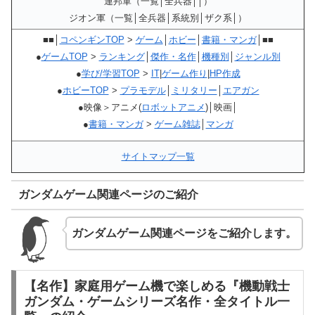
連邦軍（一覧│全兵器││）
ジオン軍（一覧│全兵器│系統別│ザク系│）
■■│
コペンギンTOP
>
ゲーム
│
ホビー
│
書籍・マンガ
│■■
●
ゲームTOP
>
ランキング
│
傑作・名作
│
機種別
│
ジャンル別
●
学び/学習TOP
>
IT
|
ゲーム作り
|
HP作成
●
ホビーTOP
>
プラモデル
│
ミリタリー
│
エアガン
●映像＞アニメ(
ロボットアニメ
)│映画│
●
書籍・マンガ
>
ゲーム雑誌
│
マンガ
サイトマップ一覧
ガンダムゲーム関連ページのご紹介
ガンダムゲーム関連ページをご紹介します。
【名作】家庭用ゲーム機で楽しめる『機動戦士
ガンダム・ゲームシリーズ名作・全タイトル一