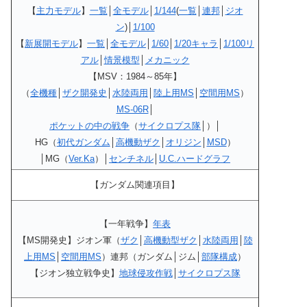
【
主力モデル
】
一覧
│
全モデル
│
1/144
(
一覧
│
連邦
│
ジオ
ン
)│
1/100
【
新展開モデル
】
一覧
│
全モデル
│
1/60
│
1/20キャラ
│
1/100リ
アル
│
情景模型
│
メカニック
【MSV：1984～85年】
（
全機種
│
ザク開発史
│
水陸両用
│
陸上用MS
│
空間用MS
）
MS-06R
│
ポケットの中の戦争
（
サイクロプス隊
│）│
HG（
初代ガンダム
│
高機動ザク
│
オリジン
│
MSD
）
│MG（
Ver.Ka
）│
センチネル
│
U.C.ハードグラフ
【ガンダム関連項目】
【一年戦争】
年表
【MS開発史】ジオン軍（
ザク
│
高機動型ザク
│
水陸両用
│
陸
上用MS
│
空間用MS
）連邦（ガンダム│ジム│
部隊構成
）
【ジオン独立戦争史】
地球侵攻作戦
│
サイクロプス隊