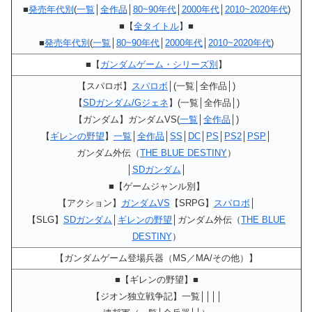
■
発売年代別
(
一覧
│
全作品
│
80~90年代
│
2000年代
│
2010~2020年代
)
■【
全タイトル
】■
■
発売年代別
(
一覧
│
80~90年代
│
2000年代
│
2010~2020年代
)
■【
ガンダムゲーム・シリーズ別
】
【スパロボ】
スパロボ
│(一覧│全作品│)
【
SDガンダム/Gジェネ
】(一覧│全作品│)
【ガンダム】ガンダムVS(
一覧
│
全作品
│)
【
ギレンの野望
】
一覧
│
全作品
│
SS
│
DC
│
PS
│
PS2
│
PSP
│
ガンダム外伝（
THE BLUE DESTINY
）
│
SDガンダム
│
■【ゲームジャンル別】
【アクション】
ガンダムVS
【SRPG】
スパロボ
│
【SLG】
SDガンダム
│
ギレンの野望
│ガンダム外伝（
THE BLUE
DESTINY
）
【ガンダムゲーム登場兵器（MS／MA/その他）】
■【ギレンの野望】■
【ジオン独立戦争記】一覧││││