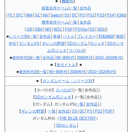
■【
機種別
】
据置名作ゲーム
(
一覧
│
全作品
│
FC
│
SFC
│
N64
│
GC
│
Wii
│
Switch
│
SS
│
DC
│
PS
│
PS2
│
PS3
│
PS4
│
X360
)
携帯名作ゲーム
(
一覧
│
全作品
│
GB
│
GBA
│
WS
│
WSC
│
PSP
│
PSVita
│
DS
│
3DS
)│
■
シリーズ別
(
一覧
│
全作品
│
単発
│
バトル
│
ブレイカー
│
対戦格闘
│
無双
│
外伝
│
ガンダムVS
│
ギレンの野望
│
SDガンダム
│
Gジェネ
│
SDガンダ
ム/Gジェネ
│
スパロボ
)
■
発売年代別
(
一覧
│
全作品
│
80~90年代
│
2000年代
│
2010~2020年代
)
■【
全タイトル
】■
■
発売年代別
(
一覧
│
80~90年代
│
2000年代
│
2010~2020年代
)
■【
ガンダムゲーム・シリーズ別
】
【スパロボ】
スパロボ
│(一覧│全作品│)
【
SDガンダム/Gジェネ
】(一覧│全作品│)
【ガンダム】ガンダムVS(
一覧
│
全作品
│)
【
ギレンの野望
】
一覧
│
全作品
│
SS
│
DC
│
PS
│
PS2
│
PSP
│
ガンダム外伝（
THE BLUE DESTINY
）
│
SDガンダム
│