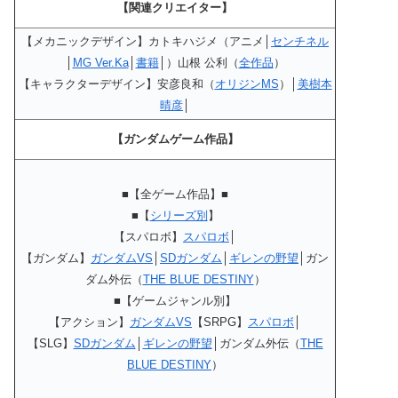
【関連クリエイター】
【メカニックデザイン】カトキハジメ（アニメ│
センチネル
│
MG Ver.Ka
│
書籍
│）山根 公利（
全作品
）
【キャラクターデザイン】安彦良和（
オリジンMS
）│
美樹本
晴彦
│
【ガンダムゲーム作品】
■【全ゲーム作品】■
■【
シリーズ別
】
【スパロボ】
スパロボ
│
【ガンダム】
ガンダムVS
│
SDガンダム
│
ギレンの野望
│ガン
ダム外伝（
THE BLUE DESTINY
）
■【ゲームジャンル別】
【アクション】
ガンダムVS
【SRPG】
スパロボ
│
【SLG】
SDガンダム
│
ギレンの野望
│ガンダム外伝（
THE
BLUE DESTINY
）