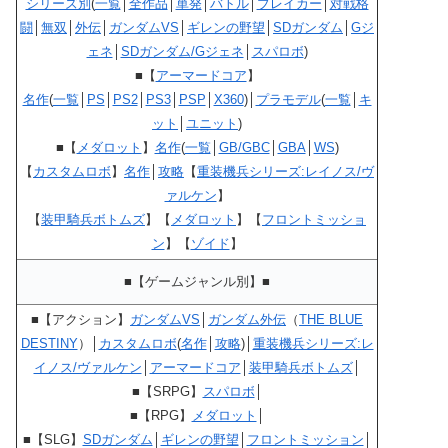
シリーズ別
(
一覧
│
全作品
│
単発
│
バトル
│
ブレイカー
│
対戦格
闘
│
無双
│
外伝
│
ガンダムVS
│
ギレンの野望
│
SDガンダム
│
Gジ
ェネ
│
SDガンダム/Gジェネ
│
スパロボ
)
■【
アーマードコア
】
名作
(
一覧
│
PS
│
PS2
│
PS3
│
PSP
│
X360
)│
プラモデル
(
一覧
│
キ
ット
│
ユニット
)
■【
メダロット
】
名作
(
一覧
│
GB/GBC
│
GBA
│
WS
)
【
カスタムロボ
】
名作
│
攻略
【
重装機兵シリーズ:レイノス/ヴ
ァルケン
】
【
装甲騎兵ボトムズ
】【
メダロット
】【
フロントミッショ
ン
】【
ゾイド
】
■【ゲームジャンル別】■
■【アクション】
ガンダムVS
│
ガンダム外伝
（
THE BLUE
DESTINY
）│
カスタムロボ
(
名作
│
攻略
)│
重装機兵シリーズ:レ
イノス/ヴァルケン
│
アーマードコア
│
装甲騎兵ボトムズ
│
■【SRPG】
スパロボ
│
■【RPG】
メダロット
│
■【SLG】
SDガンダム
│
ギレンの野望
│
フロントミッション
│