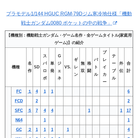
プラモデル1/144 HGUC RGM-79Dジム寒冷地仕様「機動
戦士ガンダム0080 ポケットの中の戦争」
【機種別：機動戦士ガンダム・ゲーム名作・全ゲームタイトル(家庭用
ゲーム)】の紹介
ブ
ス
G
テ
ギ
バ
レ
名
パ
単
ジ
無
格
ー
外
合
機種
SD
VS.
レ
ト
イ
作
ロ
発
ェ
双
闘
ブ
伝
計
ン
ル
カ
ボ
ネ
ル
ー
FC
１
4
1
1
6
FCD
2
2
SFC
５
7
4
4
1
1
17
N64
1
1
GC
２
1
1
1
1
4