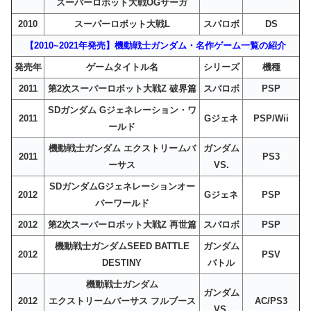
スーパーロボット大戦OGサーガ
2010
スーパーロボット大戦L
スパロボ
DS
【2010~2021年発売】機動戦士ガンダム・名作ゲーム一覧の紹介
発売年
ゲームタイトル名
シリーズ
機種
2011
第2次スーパーロボット大戦Z 破界篇
スパロボ
PSP
SDガンダム Gジェネレーション・ワ
2011
Gジェネ
PSP/Wii
ールド
機動戦士ガンダム エクストリームバ
ガンダム
2011
PS3
ーサス
VS.
SDガンダムGジェネレーションオー
2012
Gジェネ
PSP
バーワールド
2012
第2次スーパーロボット大戦Z 再世篇
スパロボ
PSP
機動戦士ガンダムSEED BATTLE
ガンダム
2012
PSV
DESTINY
バトル
機動戦士ガンダム
ガンダム
2012
エクストリームバーサス フルブース
AC/PS3
VS.