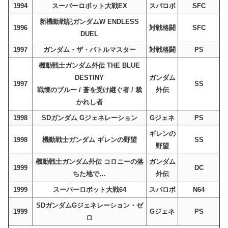
1994
スーパーロボット大戦EX
スパロボ
SFC
新機動戦記ガンダムW ENDLESS
1996
対戦格闘
SFC
DUEL
1997
ガンダム・ザ・バトルマスター
対戦格闘
PS
機動戦士ガンダム外伝 THE BLUE
DESTINY
ガンダム
1997
SS
戦慄のブルー / 蒼を受け継ぐ者 / 裁
外伝
かれし者
1998
SDガンダム Gジェネレーション
Gジェネ
PS
ギレンの
1998
機動戦士ガンダム ギレンの野望
SS
野望
機動戦士ガンダム外伝 コロニーの落
ガンダム
1999
DC
ちた地で…
外伝
1999
スーパーロボット大戦64
スパロボ
N64
SDガンダムGジェネレーション・ゼ
1999
Gジェネ
PS
ロ