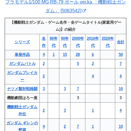
プラモデル1/100 MG RB-79 ボール ver.ka 「機動戦士ガン
ダム」 [5063542]
【機動戦士ガンダム・ゲーム名作・全ゲームタイトル(家庭用ゲー
ム)】の紹介
名
80年
90年
2000年
2010年
2020年
シリーズ
合計
作
代
代
代
代
代
単発作品
4
1
15
28
6
50
ガンダムバトル
2
5
2
7
ガンダムブレイカ
2
4
4
ー
ナツメ製対戦格闘
3
3
7
10
機動劇団はろ一座
3
3
機動戦士ガンダム
2
3
1
4
外伝
ガンダム ギレンの
4
2
7
1
10
野望