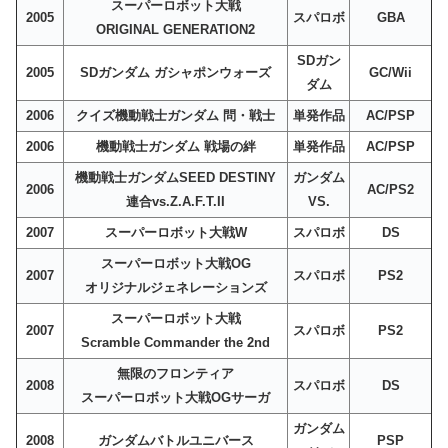
スーパーロボット大戦
2005
スパロボ
GBA
ORIGINAL GENERATION2
SDガン
2005
SDガンダム ガシャポンウォーズ
GC/Wii
ダム
2006
クイズ機動戦士ガンダム 問・戦士
単発作品
AC/PSP
2006
機動戦士ガンダム 戦場の絆
単発作品
AC/PSP
機動戦士ガンダムSEED DESTINY
ガンダム
2006
AC/PS2
連合vs.Z.A.F.T.II
VS.
2007
スーパーロボット大戦W
スパロボ
DS
スーパーロボット大戦OG
2007
スパロボ
PS2
オリジナルジェネレーションズ
スーパーロボット大戦
2007
スパロボ
PS2
Scramble Commander the 2nd
無限のフロンティア
2008
スパロボ
DS
スーパーロボット大戦OGサーガ
ガンダム
2008
ガンダムバトルユニバース
PSP