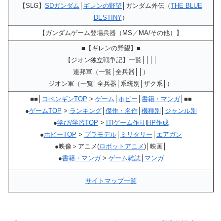
【SLG】
SDガンダム
│
ギレンの野望
│ガンダム外伝（
THE BLUE
DESTINY
）
【ガンダムゲーム登場兵器（MS／MA/その他）】
■【ギレンの野望】■
【ジオン独立戦争記】一覧││││
連邦軍（一覧│全兵器││）
ジオン軍（一覧│全兵器│系統別│ザク系│）
■■│
コペンギンTOP
>
ゲーム
│
ホビー
│
書籍・マンガ
│■■
●
ゲームTOP
>
ランキング
│
傑作・名作
│
機種別
│
ジャンル別
●
学び/学習TOP
>
IT
|
ゲーム作り
|
HP作成
●
ホビーTOP
>
プラモデル
│
ミリタリー
│
エアガン
●映像＞アニメ(
ロボットアニメ
)│映画│
●
書籍・マンガ
>
ゲーム雑誌
│
マンガ
サイトマップ一覧