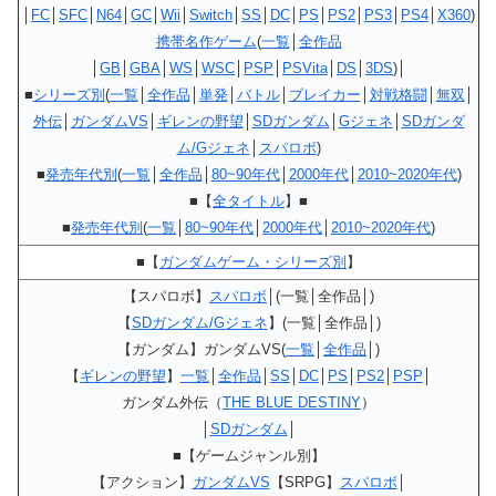
│
FC
│
SFC
│
N64
│
GC
│
Wii
│
Switch
│
SS
│
DC
│
PS
│
PS2
│
PS3
│
PS4
│
X360
)
携帯名作ゲーム
(
一覧
│
全作品
│
GB
│
GBA
│
WS
│
WSC
│
PSP
│
PSVita
│
DS
│
3DS
)│
■
シリーズ別
(
一覧
│
全作品
│
単発
│
バトル
│
ブレイカー
│
対戦格闘
│
無双
│
外伝
│
ガンダムVS
│
ギレンの野望
│
SDガンダム
│
Gジェネ
│
SDガンダ
ム/Gジェネ
│
スパロボ
)
■
発売年代別
(
一覧
│
全作品
│
80~90年代
│
2000年代
│
2010~2020年代
)
■【
全タイトル
】■
■
発売年代別
(
一覧
│
80~90年代
│
2000年代
│
2010~2020年代
)
■【
ガンダムゲーム・シリーズ別
】
【スパロボ】
スパロボ
│(一覧│全作品│)
【
SDガンダム/Gジェネ
】(一覧│全作品│)
【ガンダム】ガンダムVS(
一覧
│
全作品
│)
【
ギレンの野望
】
一覧
│
全作品
│
SS
│
DC
│
PS
│
PS2
│
PSP
│
ガンダム外伝（
THE BLUE DESTINY
）
│
SDガンダム
│
■【ゲームジャンル別】
【アクション】
ガンダムVS
【SRPG】
スパロボ
│