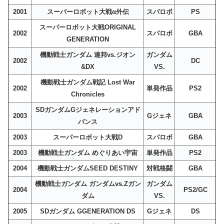
2001
スーパーロボット大戦α外伝
スパロボ
PS
スーパーロボット大戦ORIGINAL
2002
スパロボ
GBA
GENERATION
機動戦士ガンダム 連邦vs.ジオン
ガンダム
2002
DC
&DX
VS.
機動戦士ガンダム戦記 Lost War
2002
単発作品
PS2
Chronicles
SDガンダムGジェネレーションアド
2003
Gジェネ
GBA
バンス
2003
スーパーロボット大戦D
スパロボ
GBA
2003
機動戦士ガンダム めぐりあい宇宙
単発作品
PS2
2004
機動戦士ガンダムSEED DESTINY
対戦格闘
GBA
機動戦士ガンダム ガンダムvs.Ζガン
ガンダム
2004
PS2/GC
ダム
VS.
2005
SDガンダム GGENERATION DS
Gジェネ
DS