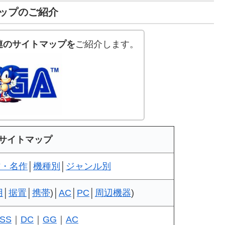
ップのご紹介
連のサイトマップを
ご紹介します。
サイトマップ
作・名作
│
機種別
│
ジャンル別
用
│
据置
│
携帯
)│
AC
│
PC
│
周辺機器
)
SS
｜
DC
｜
GG
｜
AC