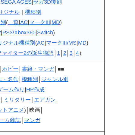
】
SEGA AGES
|
セガ3D復刻
リジナル
｜
機種別
ム別
(
一覧
|
AC
|
マークIII
|
MD
)
2
|
PS3/Xbox360
|
Switch
)
リジナル機種別
(
AC
|
マークIII/MS
|
MD
)
ファイター2の誕生物語
│
1
│
2
│
3
│
4
）
│
ホビー
│
書籍・マンガ
│■■
作・名作
│
機種別
│
ジャンル別
ゲーム作り
|
HP作成
ル
│
ミリタリー
│
エアガン
ットアニメ
)│映画│
ーム雑誌
│
マンガ