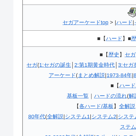
セガアーケードtop
> |
ハード
|
■
【
ハード
】
■
■【
歴史
】
セガ
セガ
(
1:セガの誕生
│
2:第1期黄金時代
│
3:セ
アーケード
(
まとめ解説
|
1973-84年
|
■【
ハード
基板一覧
｜
ハードの流れ
(
解
【
各ハード/基板
】
全解説
80年代
(
全解説
|
システム1
|
システム2
|
システ
ステム