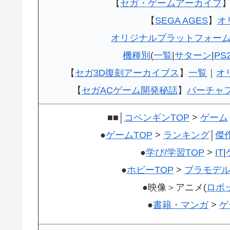
【
セガ・ゲームアーカイブ
【
SEGA AGES
】
オ
オリジナルプラットフォー
機種別
(
一覧
|
サターン
|
PS
【
セガ3D復刻アーカイブス
】
一覧
｜
オ
【
セガACゲーム開発秘話
】
バーチャ
■■│
コペンギンTOP
>
ゲーム
●
ゲームTOP
>
ランキング
│
傑
●
学び/学習TOP
>
IT
|
●
ホビーTOP
>
プラモデ
●映像＞アニメ(
ロボ
●
書籍・マンガ
>
ゲ