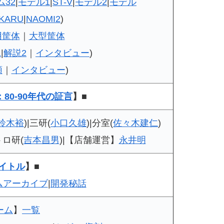
ム32
|
モデル1
|
ST-V
|
モデル2
|
モデル
IKARU
|
NAOMI2
)
用筐体
｜
大型筐体
1
|
解説2
｜
インタビュー
)
類
｜
インタビュー
)
80-90年代の証言
】■
鈴木裕
)|三研(
小口久雄
)|分室(
佐々木建仁
)
トロ研(
吉本昌男
)|【店舗運営】
永井明
イトル
】■
ムアーカイブ
|
開発秘話
ーム
】
一覧