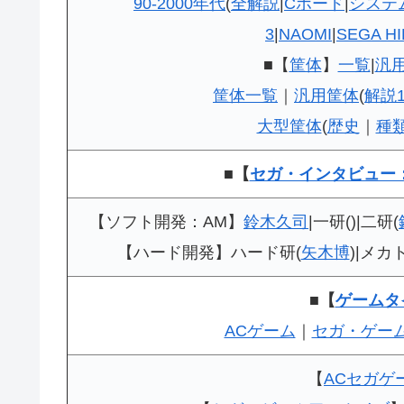
90-2000年代
(
全解説
|
Cボード
|
システ
3
|
NAOMI
|
SEGA H
■【
筐体
】
一覧
|
汎
筐体一覧
｜
汎用筐体
(
解説
大型筐体
(
歴史
｜
種
■【
セガ・インタビュー：
【ソフト開発：AM】
鈴木久司
|一研()|二研(
【ハード開発】ハード研(
矢木博
)|メカ
■【
ゲームタ
ACゲーム
｜
セガ・ゲー
【
ACセガゲ