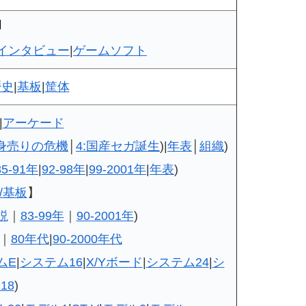
インタビュー
|
ゲームソフト
歴史
|
基板
|
筐体
|
アーケード
ガ身売りの危機
│
4:国産セガ誕生
)|
年表
│
組織
)
85-91年
|
92-98年
|
99-2001年
|
年表
)
/基板
】
説
｜
83-99年
｜
90-2001年
)
｜
80年代
|
90-2000年代
ムE
|
システム16
|
X/Yボード
|
システム24
|
シ
18
)