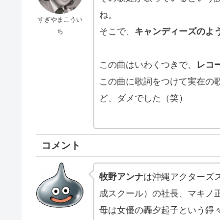
ね。
すぎやまこうい
そこで、
キャンディーズのよ
ち
この曲はいわくつきで、
レコ
この曲に歌詞をつけて実在の
ど、ダメでした（笑）
コメント
牧野アンナ
は沖縄アクターズス
成スクール）の社長、マキノ
母は女優の轟夕起子という錚