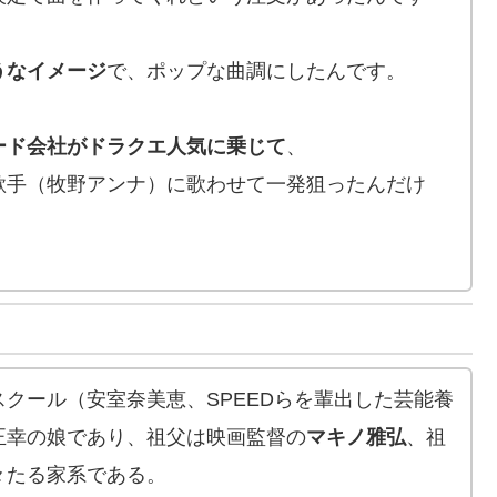
うなイメージ
で、ポップな曲調にしたんです。
ード会社がドラクエ人気に乗じて
、
歌手（牧野アンナ）に歌わせて一発狙ったんだけ
クール（安室奈美恵、SPEEDらを輩出した芸能養
正幸の娘であり、祖父は映画監督の
マキノ雅弘
、祖
々たる家系である。