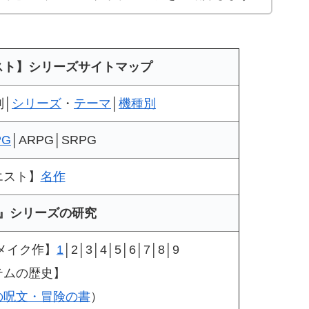
エスト】シリーズサイトマップ
別│
シリーズ
・
テーマ
│
機種別
PG
│ARPG│SRPG
エスト】
名作
』シリーズの研究
メイク作】
1
│2│3│4│5│6│7│8│9
テムの歴史】
の呪文・冒険の書
）