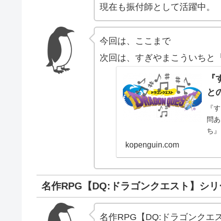
現在も振付師として活躍中。
今回は、ここまで
次回は、すぎやまこういちと
『
と
『す
問あ
ち』
す。
kopenguin.com
井雄
名作RPG【DQ:ドラゴンクエスト】シ
名作RPG【DQ:ドラゴンク