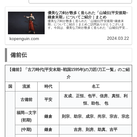
優美な刀剣が数多く造られた「山城伝(平安後期~
鎌倉末期」についてご紹介｜まとめ
優美な刀剣が数多く造られた「山城伝(平安後期~鎌倉末
期」についてご紹介｜まとめご訪問ありがとうございま
す。今回は、優美な刀剣が数多く造られた「山城伝(平安後
期~鎌倉末期」についてご紹介します。優美な刀剣が数多
く造られた「山城伝(平安後期~鎌...
2024.03.22
kopenguin.com
備前伝
【備前】「古刀時代(平安末期~戦国1595年)の刀匠/刀工一覧」のご紹
介
国
流派
時代
名工
友成、正恒、包平、信房、真恒、利
古備前
平安
恒、助包、 包
福岡—文字
鎌倉
則宗、助宗、成宗、尚宗、宗吉、宗忠
(初期)
(中期)
鎌倉
吉房、則房、助真、吉平