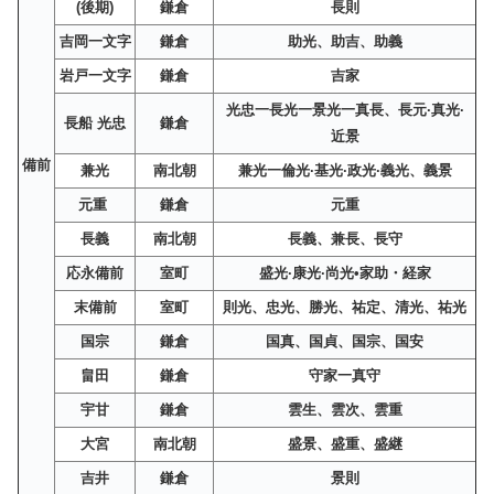
(後期)
鎌倉
長則
吉岡一文字
鎌倉
助光、助吉、助義
岩戸一文字
鎌倉
吉家
光忠一長光一景光一真長、長元·真光·
長船 光忠
鎌倉
近景
備前
兼光
南北朝
兼光一倫光·基光·政光·義光、義景
元重
鎌倉
元重
長義
南北朝
長義、兼長、長守
応永備前
室町
盛光·康光·尚光•家助・経家
末備前
室町
則光、忠光、勝光、祐定、清光、祐光
国宗
鎌倉
国真、国貞、国宗、国安
畠田
鎌倉
守家一真守
宇甘
鎌倉
雲生、雲次、雲重
大宮
南北朝
盛景、盛重、盛継
吉井
鎌倉
景則