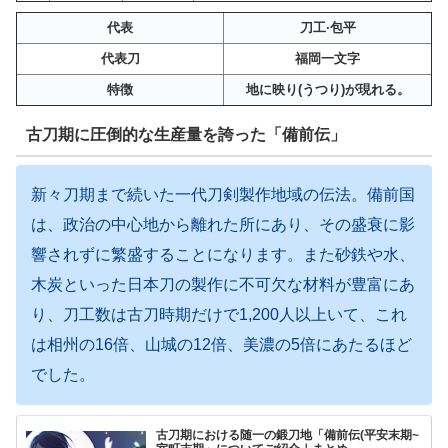
代表
刀工·包平
代表刀
福岡一文字
特徴
地に映り(うつり)が現れる。
古刀期に圧倒的な生産量を誇った「備前伝」
新々刀期まで続いた一代刀剣製作地域の伝法。備前国
は、政治の中心地から離れた所にあり、その盛衰に影
響されずに繁盛することになります。また砂鉄や水、
木炭といった日本刀の製作に不可欠な材料が豊富にあ
り、刀工数は古刀時期だけで1,200人以上いて、これ
は相州の16倍、山城の12倍、美濃の5倍にあたるほど
でした。
古刀期における随一の鍛刀地「備前伝(平安末期~