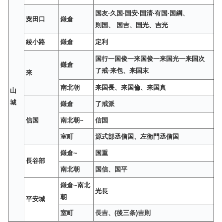
国友·久国·国安·国清·有国·国綱、
粟田口
鎌倉
則国、 国吉、国光、吉光
綾小路
鎌倉
定利
国行一国俊一来国俊一来国光一来国次
鎌倉
了戒·来包、来国末
来
南北朝
来国長、来国倫、来国真
山
城
鎌倉
了戒派
信国
南北朝~
信国
室町
源式部丞信国、左衛門丞信国
鎌倉~
国重
長谷部
南北朝
国信、国平
鎌倉~南北
光長
朝
平安城
室町
長吉、(後三条)吉則