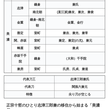
鎌倉
兼氏
志津
南北朝
(直江派)兼友、兼次、兼俊
鎌倉~南北
金重
金重、金行
朝
善定
室町
兼吉、兼光、兼常
美
濃
関、赤坂
室町
兼定、兼定(の尤)、兼元
蜂屋
室町
兼貞
赤坂千手
鎌倉
（大和）千手院
院
兼房
室町
氏房、氏貞、兼道
代表刀工
志津三郎兼氏
代表刀
関孫六兼元
特徴
尖り刃が交じる
正宗十哲のひとり志津三郎兼の移住から始まる「美濃