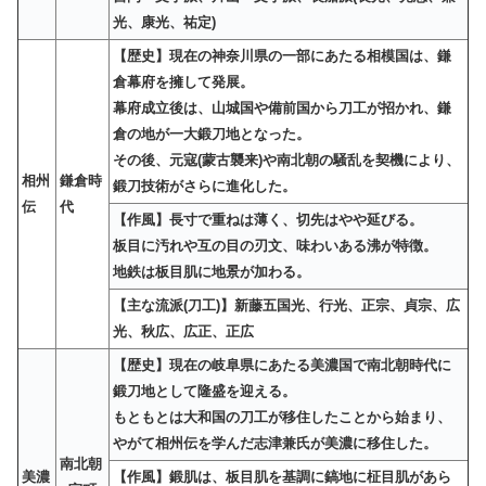
光、康光、祐定)
【歴史】現在の神奈川県の一部にあたる相模国は、鎌
倉幕府を擁して発展。
幕府成立後は、山城国や備前国から刀工が招かれ、鎌
倉の地が一大鍛刀地となった。
その後、元寇(蒙古襲来)や南北朝の騒乱を契機により、
相州
鎌倉時
鍛刀技術がさらに進化した。
伝
代
【作風】長寸で重ねは薄く、切先はやや延びる。
板目に汚れや互の目の刃文、味わいある沸が特徴。
地鉄は板目肌に地景が加わる。
【主な流派(刀工)】新藤五国光、行光、正宗、貞宗、広
光、秋広、広正、正広
【歴史】現在の岐阜県にあたる美濃国で南北朝時代に
鍛刀地として隆盛を迎える。
もともとは大和国の刀工が移住したことから始まり、
やがて相州伝を学んだ志津兼氏が美濃に移住した。
南北朝
美濃
【作風】鍛肌は、板目肌を基調に鎬地に柾目肌があら