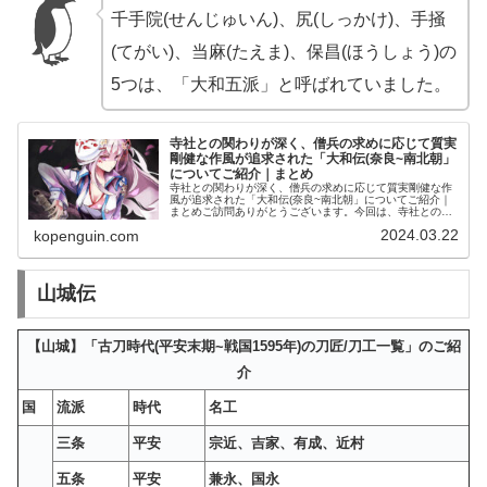
千手院(せんじゅいん)、尻(しっかけ)、手掻
(てがい)、当麻(たえま)、保昌(ほうしょう)の
5つは、「大和五派」と呼ばれていました。
寺社との関わりが深く、僧兵の求めに応じて質実
剛健な作風が追求された「大和伝(奈良~南北朝」
についてご紹介｜まとめ
寺社との関わりが深く、僧兵の求めに応じて質実剛健な作
風が追求された「大和伝(奈良~南北朝」についてご紹介｜
まとめご訪問ありがとうございます。今回は、寺社との関
わりが深く、僧兵の求めに応じて質実剛健な作風が追求さ
2024.03.22
kopenguin.com
れた「大和伝(奈良~南北朝」に...
山城伝
【山城】「古刀時代(平安末期~戦国1595年)の刀匠/刀工一覧」のご紹
介
国
流派
時代
名工
三条
平安
宗近、吉家、有成、近村
五条
平安
兼永、国永