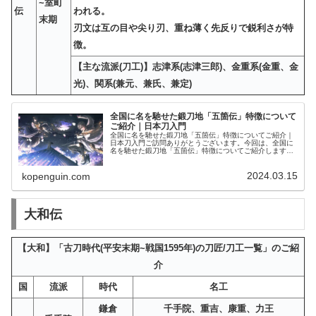
~室町
伝
われる。
末期
刃文は互の目や尖り刃、重ね薄く先反りで鋭利さが特
徴。
【主な流派(刀工)】志津系(志津三郎)、金重系(金重、金
光)、関系(兼元、兼氏、兼定)
全国に名を馳せた鍛刀地「五箇伝」特徴について
ご紹介｜日本刀入門
全国に名を馳せた鍛刀地「五箇伝」特徴についてご紹介｜
日本刀入門ご訪問ありがとうございます。今回は、全国に
名を馳せた鍛刀地「五箇伝」特徴についてご紹介します。
「五箇伝」のご紹介 「五箇伝」のご紹介時代特徴大和伝奈
良~南北朝【歴史】奈良で隆盛し...
2024.03.15
kopenguin.com
大和伝
【大和】「古刀時代(平安末期~戦国1595年)の刀匠/刀工一覧」のご紹
介
国
流派
時代
名工
鎌倉
千手院、重吉、康重、力王