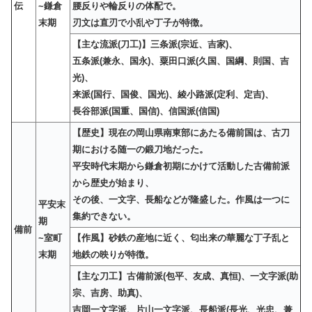
伝
~鎌倉
腰反りや輪反りの体配で。
末期
刃文は直刃で小乱や丁子が特徴。
【主な流派(刀工)】三条派(宗近、吉家)、
五条派(兼永、国永)、粟田口派(久国、国綱、則国、吉
光)、
来派(国行、国俊、国光)、綾小路派(定利、定吉)、
長谷部派(国重、国信)、信国派(信国)
【歴史】現在の岡山県南東部にあたる備前国は、古刀
期における随一の鍛刀地だった。
平安時代末期から鎌倉初期にかけて活動した古備前派
から歴史が始まり、
その後、一文字、長船などが隆盛した。作風は一つに
平安末
集約できない。
期
備前
~室町
【作風】砂鉄の産地に近く、匂出来の華麗な丁子乱と
末期
地鉄の映りが特徴。
【主な刀工】古備前派(包平、友成、真恒)、一文字派(助
宗、吉房、助真)、
吉岡一文字派、片山一文字派、長船派(長光、光忠、兼