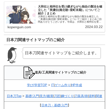
大和伝と相州伝を受け継ぎながら独自の製法を確
立した「美濃伝(南北朝~室町末期)」についてご
紹介｜まとめ
大和伝と相州伝を受け継ぎながら独自の製法を確立した
「美濃伝(南北朝~室町末期)」についてご紹介｜まとめご訪
問ありがとうございます。今回は、大和伝と相州伝を受け
継ぎながら独自の製法を確立した「美濃伝(南北朝~室町末
2024.03.22
kopenguin.com
期)」についてご紹介します。...
日本刀関連サイトマップのご紹介
日本刀関連サイトマップをご紹介します。
道具/工具関連サイトマップのご紹介
学び/学習TOP
>
IT
|
ゲーム作り
|
HP作成
日本刀Top
>
基礎/入門
|
見方/鑑賞
|
刀匠
|
鋼づくり
|
刀装具/拵
|
資料
|
関連
【
日本刀・基礎/入門
】