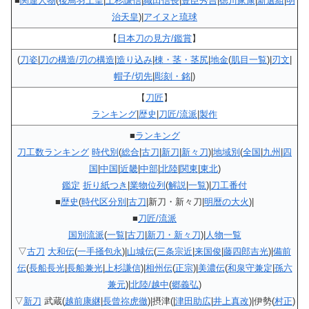
■
関連人物
(
後鳥羽上皇
|
上杉謙信
|
織田信長
|
豊臣秀吉
|
徳川家康
|
新選組
|
明
治天皇
)|
アイヌと琉球
【
日本刀の見方/鑑賞
】
(
刀姿
|
刀の構造/刃の構造
|
造り込み
|
棟・茎・茎尻
|
地金
(
肌目一覧
)|
刃文
|
帽子/切先
|
彫刻・銘
|)
【
刀匠
】
ランキング
|
歴史
|
刀匠/流派
|
製作
■
ランキング
刀工数ランキング
時代別
(
総合
|
古刀
|
新刀
|
新々刀
)|
地域別
(
全国
|
九州
|
四
国
|
中国
|
近畿
|
中部
|
北陸
|
関東
|
東北
)
鑑定
折り紙つき
|
業物位列
(
解説
|
一覧
)|
刀工番付
■
歴史
(
時代区分別
|
古刀
|新刀・新々刀|
明暦の大火
)|
■
刀匠/流派
国別流派
(
一覧
|
古刀
|
新刀・新々刀
)|
人物一覧
▽
古刀
大和伝
(
一手掻包永
)|
山城伝
(
三条宗近
|
来国俊
|
藤四郎吉光
)|
備前
伝
(
長船長光
|
長船兼光
|
上杉謙信
)|
相州伝
(
正宗
)|
美濃伝
(
和泉守兼定
|
孫六
兼元
)|
北陸/越中
(
郷義弘
)
▽
新刀
武蔵(
越前康継
|
長曾祢虎徹
)|摂津(|
津田助広
|
井上真改
)|伊勢(
村正
)