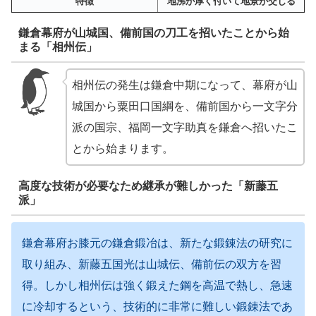
特徴
地沸が厚く付いて地景が交じる
鎌倉幕府が山城国、備前国の刀工を招いたことから始
まる「相州伝」
相州伝の発生は鎌倉中期になって、幕府が山
城国から粟田口国綱を、備前国から一文字分
派の国宗、福岡一文字助真を鎌倉へ招いたこ
とから始まります。
高度な技術が必要なため継承が難しかった「新藤五
派」
鎌倉幕府お膝元の鎌倉鍛冶は、新たな鍛錬法の研究に
取り組み、新藤五国光は山城伝、備前伝の双方を習
得。しかし相州伝は強く鍛えた鋼を高温で熱し、急速
に冷却するという、技術的に非常に難しい鍛錬法であ