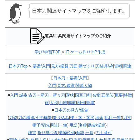
日本刀関連サイトマップをご紹介します。
道具/工具関連サイトマップのご紹介
学び/学習TOP
>
IT
|
ゲーム作り
|
HP作成
日本刀Top
>
基礎/入門
|
見方/鑑賞
|
刀匠
|
鋼づくり
|
刀装具/拵
|
資料
|
関連
【
日本刀・基礎/入門
】
入門
|
見方/鑑賞
|
関連人物
■
入門
誕生
|
古刀・新刀・新々刀
|
形状
|
国宝刀剣
|
名物
|
五箇伝
(
概要
|
特徴
|
旅
|
大和
|
山城
|
備前
|
相州
|
美濃
)
■
日本刀の見方/鑑賞
(
刀姿
|
刀の構造/刃の構造
|
造り込み
|
棟・茎・茎尻
|
地金
(
肌目一覧
)|
刃文
|
帽子/切先
|
彫刻・銘
)|
用語
(
名称
|
鑑賞/鑑定
)|
鑑定
折り紙つき
|
業物位列
(
解説
|
一覧
)|
刀工番付