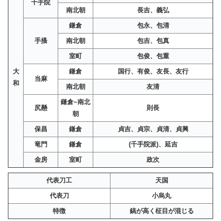
千手院
南北朝
長吉、義弘
鎌倉
包永、包清
手搔
南北朝
包吉、包真
室町
包俊、包重
大
鎌倉
国行、有俊、友長、友行
当麻
和
南北朝
友清
鎌倉~南北
尻懸
則長
朝
保昌
鎌倉
貞吉、貞宗、貞清、貞興
竜門
鎌倉
(千手院派)、延吉
金房
室町
政次
代表刀工
天国
代表刀
小烏丸
特徴
鎬が高く柾目が混じる