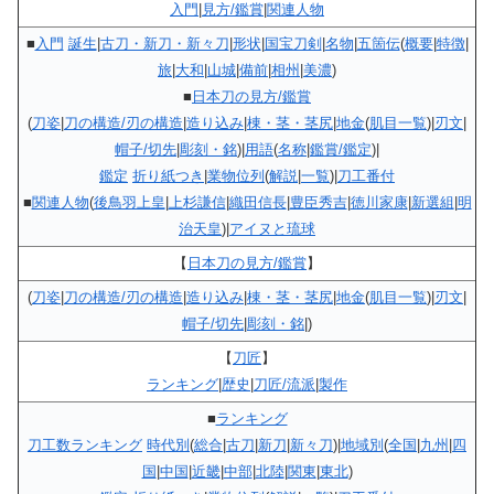
入門
|
見方/鑑賞
|
関連人物
■
入門
誕生
|
古刀・新刀・新々刀
|
形状
|
国宝刀剣
|
名物
|
五箇伝
(
概要
|
特徴
|
旅
|
大和
|
山城
|
備前
|
相州
|
美濃
)
■
日本刀の見方/鑑賞
(
刀姿
|
刀の構造/刃の構造
|
造り込み
|
棟・茎・茎尻
|
地金
(
肌目一覧
)|
刃文
|
帽子/切先
|
彫刻・銘
)|
用語
(
名称
|
鑑賞/鑑定
)|
鑑定
折り紙つき
|
業物位列
(
解説
|
一覧
)|
刀工番付
■
関連人物
(
後鳥羽上皇
|
上杉謙信
|
織田信長
|
豊臣秀吉
|
徳川家康
|
新選組
|
明
治天皇
)|
アイヌと琉球
【
日本刀の見方/鑑賞
】
(
刀姿
|
刀の構造/刃の構造
|
造り込み
|
棟・茎・茎尻
|
地金
(
肌目一覧
)|
刃文
|
帽子/切先
|
彫刻・銘
|)
【
刀匠
】
ランキング
|
歴史
|
刀匠/流派
|
製作
■
ランキング
刀工数ランキング
時代別
(
総合
|
古刀
|
新刀
|
新々刀
)|
地域別
(
全国
|
九州
|
四
国
|
中国
|
近畿
|
中部
|
北陸
|
関東
|
東北
)