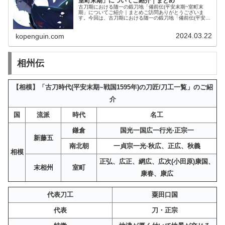
室町末期」についてご紹介｜まとめ
古刀期における随一の鍛刀地「備前伝(平安末期~室町末
期」についてご紹介｜まとめご訪問ありがとうございま
す。今回は、古刀期における随一の鍛刀地「備前伝(平安末
期~室町末期」についてご紹介します。古刀期における随
一の鍛刀地「備前伝(平安末期~室...
2024.03.22
kopenguin.com
相州伝
【相模】「古刀時代(平安末期~戦国1595年)の刀匠/刀工一覧」のご紹
介
国
流派
時代
名工
鎌倉
国光一国広一行光·正宗一
新藤五
南北朝
一貞宗一光·秋広、正広、秋義
相模
正弘、広正、網広、広次(小田原)康国、
末相州
室町
康春、康広
代表刀工
粟田口国
代表
刀・正宗