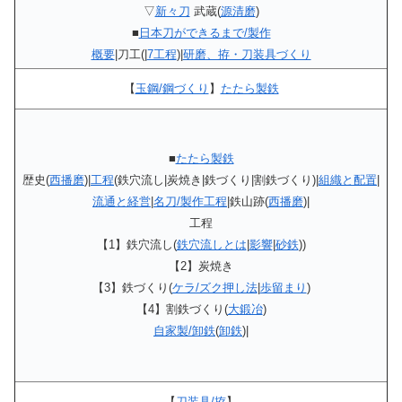
▽
新々刀
武蔵(
源清磨
)
■
日本刀ができるまで/製作
概要
|刀工(|
7工程
)|
研磨、拵・刀装具づくり
【
玉鋼/鋼づくり
】
たたら製鉄
■
たたら製鉄
歴史(
西播磨
)|
工程
(鉄穴流し|炭焼き|鉄づくり|割鉄づくり)|
組織と配置
|
流通と経営
|
名刀/製作工程
|鉄山跡(
西播磨
)|
工程
【1】鉄穴流し(
鉄穴流しとは
|
影響
|
砂鉄
))
【2】炭焼き
【3】鉄づくり(
ケラ/ズク押し法
|
歩留まり
)
【4】割鉄づくり(
大鍛冶
)
自家製/卸鉄
(
卸鉄
)|
【
刀装具/拵
】