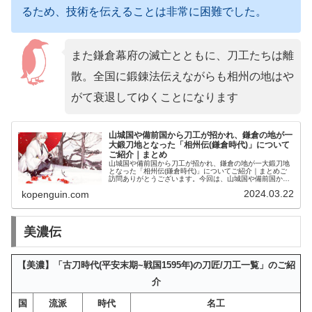
るため、技術を伝えることは非常に困難でした。
また鎌倉幕府の滅亡とともに、刀工たちは離
散。全国に鍛錬法伝えながらも相州の地はや
がて衰退してゆくことになります
山城国や備前国から刀工が招かれ、鎌倉の地が一
大鍛刀地となった「相州伝(鎌倉時代)」について
ご紹介｜まとめ
山城国や備前国から刀工が招かれ、鎌倉の地が一大鍛刀地
となった「相州伝(鎌倉時代)」についてご紹介｜まとめご
訪問ありがとうございます。今回は、山城国や備前国から
刀工が招かれ、鎌倉の地が一大鍛刀地となった「相州伝(鎌
2024.03.22
kopenguin.com
倉時代)」についてご紹介しま...
美濃伝
【美濃】「古刀時代(平安末期~戦国1595年)の刀匠/刀工一覧」のご紹
介
国
流派
時代
名工