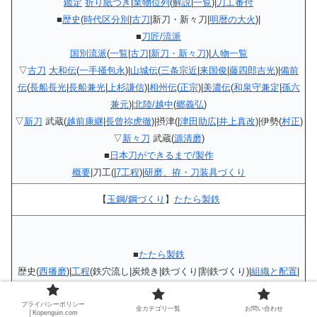
鑑定
折り紙つき
|
業物位列
(
解説
|
一覧
)|
刀工番付
■
歴史
(
時代区分別
|
古刀
|新刀・新々刀|
明暦の大火
)|
■
刀匠/流派
国別流派
(
一覧
|
古刀
|
新刀・新々刀
)|
人物一覧
▽
古刀
大和伝
(
一手掻包永
)|
山城伝
(
三条宗近
|
来国俊
|
藤四郎吉光
)|
備前
伝
(
長船長光
|
長船兼光
|
上杉謙信
)|
相州伝
(
正宗
)|
美濃伝
(
和泉守兼定
|
孫六
兼元
)|
北陸/越中
(
郷義弘
)
▽
新刀
武蔵(
越前康継
|
長曾祢虎徹
)|摂津(|
津田助広
|
井上真改
)|伊勢(
村正
)
▽
新々刀
武蔵(
源清磨
)
■
日本刀ができるまで/製作
概要
|刀工(|
7工程
)|
研磨、拵・刀装具づくり
【
玉鋼/鋼づくり
】
たたら製鉄
■
たたら製鉄
歴史(
西播磨
)|
工程
(鉄穴流し|炭焼き|鉄づくり|割鉄づくり)|
組織と配置
|
流通と経営
|
名刀/製作工程
|鉄山跡(
西播磨
)|
工程
プライバシーポリシー
全カテゴリ一覧
お問い合わせ
│Kopenguin.com