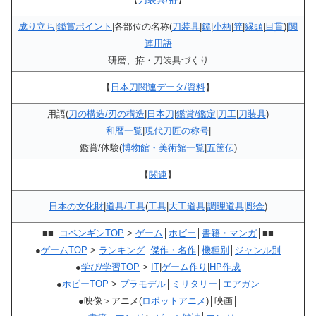
成り立ち
|
鑑賞ポイント
|各部位の名称(
刀装具
|
鐔
|
小柄
|
笄
|
縁頭
|
目貫
)|
関
連用語
研磨、拵・刀装具づくり
【
日本刀関連データ/資料
】
用語(
刀の構造/刃の構造
|
日本刀
|
鑑賞/鑑定
|
刀工
|
刀装具
)
和暦一覧
|
現代刀匠の称号
|
鑑賞/体験(
博物館・美術館一覧
|
五箇伝
)
【
関連
】
日本の文化財
|
道具/工具
(
工具
|
大工道具
|
調理道具
|
彫金
)
■■│
コペンギンTOP
>
ゲーム
│
ホビー
│
書籍・マンガ
│■■
●
ゲームTOP
>
ランキング
│
傑作・名作
│
機種別
│
ジャンル別
●
学び/学習TOP
>
IT
|
ゲーム作り
|
HP作成
●
ホビーTOP
>
プラモデル
│
ミリタリー
│
エアガン
●映像＞アニメ(
ロボットアニメ
)│映画│