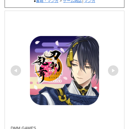
●
書籍・マンガ
>
ゲーム雑誌
│
マンガ
DMM GAMES