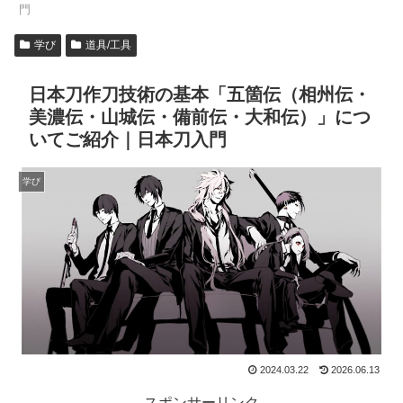
門
学び
道具/工具
日本刀作刀技術の基本「五箇伝（相州伝・
美濃伝・山城伝・備前伝・大和伝）」につ
いてご紹介｜日本刀入門
学び
2024.03.22
2026.06.13
スポンサーリンク