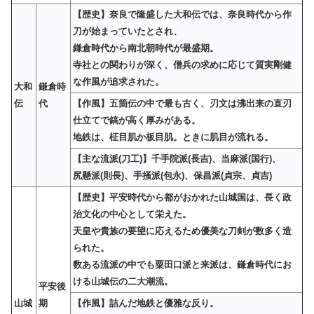
【歴史】奈良で隆盛した大和伝では、奈良時代から作
刀が始まっていたとされ、
鎌倉時代から南北朝時代が最盛期。
寺社との関わりが深く、僧兵の求めに応じて質実剛健
な作風が追求された。
大和
鎌倉時
伝
代
【作風】五箇伝の中で最も古く、刃文は沸出来の直刃
仕立てで鎬が高く厚みがある。
地鉄は、柾目肌か板目肌。ときに肌目が流れる。
【主な流派(刀工)】千手院派(長吉)、当麻派(国行)、
尻懸派(則長)、手掻派(包永)、保昌派(貞宗、貞吉)
【歴史】平安時代から都がおかれた山城国は、長く政
治文化の中心として栄えた。
天皇や貴族の要望に応えるため優美な刀剣が数多く造
られた。
数ある流派の中でも粟田口派と来派は、鎌倉時代にお
ける山城伝の二大潮流。
平安後
山城
期
【作風】詰んだ地鉄と優雅な反り。