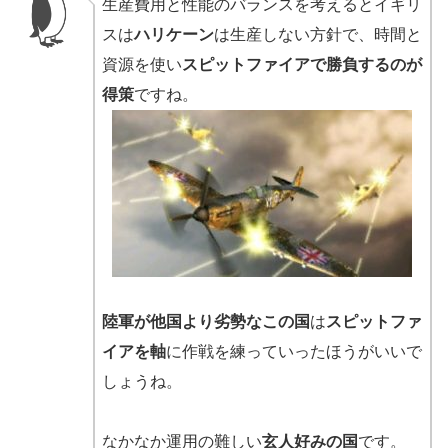
生産費用と性能のバランスを考えるとイギリ
スは
ハリケーン
は生産しない方針で、時間と
資源を使い
スピットファイアで勝負するのが
得策
ですね。
陸軍が他国より劣勢なこの国
は
スピットファ
イアを軸
に作戦を練っていったほうがいいで
しょうね。
なかなか運用の難しい
玄人好みの国
です。