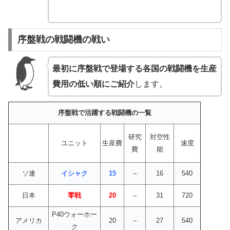
序盤戦の戦闘機の戦い
最初に序盤戦で登場する各国の戦闘機を生産
費用の低い順にご紹介
します。
序盤戦で活躍する戦闘機の一覧
研究
対空性
ユニット
生産費
速度
費
能
ソ連
イシャク
15
–
16
540
日本
零戦
20
–
31
720
P40ウォーホー
アメリカ
20
–
27
540
ク