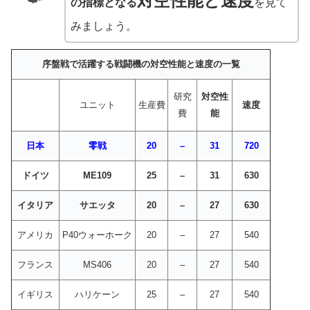
対空性能と速度
の指標となる
を見て
みましょう。
序盤戦で活躍する戦闘機の対空性能と速度の一覧
研究
対空性
ユニット
生産費
速度
費
能
日本
零戦
20
–
31
720
ドイツ
ME109
25
–
31
630
イタリア
サエッタ
20
–
27
630
アメリカ
P40ウォーホーク
20
–
27
540
フランス
MS406
20
–
27
540
イギリス
ハリケーン
25
–
27
540