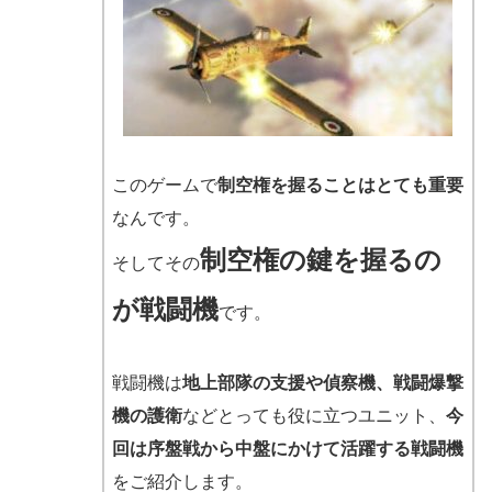
このゲームで
制空権を握ることはとても重要
なんです。
制空権の鍵を握るの
そしてその
が戦闘機
です。
戦闘機は
地上部隊の支援や偵察機、戦闘爆撃
機の護衛
などとっても役に立つユニット、
今
回は序盤戦から中盤にかけて活躍する戦闘機
をご紹介します。