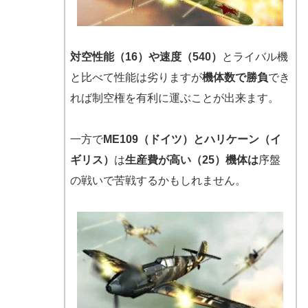
対空性能（16）や速度（540）
とライバル機
と比べて性能は劣りますが
機体数で勝負
でき
れば制空権を有利に運ぶことが出来ます。
一方で
ME109（ドイツ）とハリケーン（イ
ギリス）
は
生産費が高い（25）機体は
序盤
の戦いで苦戦するかもしれません。