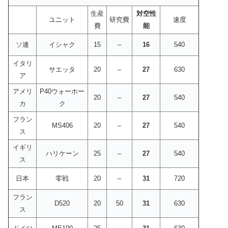
生産
対空性
ユニット
研究費
速度
費
能
ソ連
イシャク
15
–
16
540
イタリ
サエッタ
20
–
27
630
ア
アメリ
P40ウォーホー
20
–
27
540
カ
ク
フラン
MS406
20
–
27
540
ス
イギリ
ハリケーン
25
–
27
540
ス
日本
零戦
20
–
31
720
フラン
D520
20
50
31
630
ス