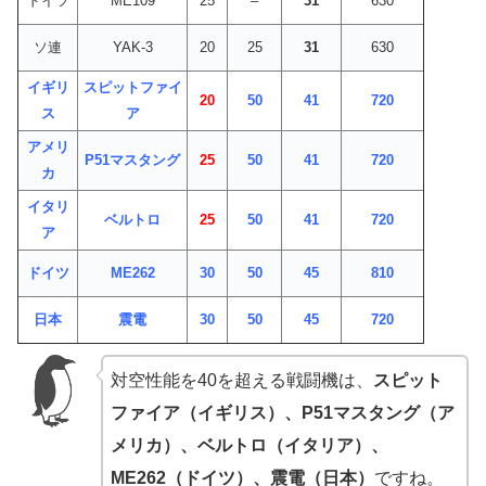
ドイツ
ME109
25
–
31
630
ソ連
YAK-3
20
25
31
630
イギリ
スピットファイ
20
50
41
720
ス
ア
アメリ
P51マスタング
25
50
41
720
カ
イタリ
ベルトロ
25
50
41
720
ア
ドイツ
ME262
30
50
45
810
日本
震電
30
50
45
720
対空性能を40を超える戦闘機は、
スピット
ファイア（イギリス）、P51マスタング（ア
メリカ）、ベルトロ（イタリア）、
ME262（ドイツ）、震電（日本）
ですね。