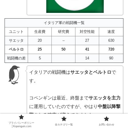
イタリア軍の戦闘機一覧
ユニット
生産費
研究費
対空性能
速度
サエッタ
20
–
27
630
ベルトロ
25
50
41
720
戦闘機の差
5
14
90
イタリアの戦闘機は
サエッタとベルトロ
で
す。
コペンギンは最近、終盤まで
サエッタを主力
に運用していたのですが、やはり
中盤以降撃
墜される確率が増えてきました
。
プライバシーポリシー
全カテゴリ一覧
お問い合わせ
│Kopenguin.com