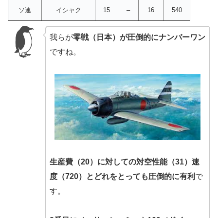
ソ連
イシャク
15
–
16
540
我らが
零戦（日本）が圧倒的にナンバーワン
ですね。
生産費（20）に対しての対空性能（31）速
度（720）とどれをとっても圧倒的に有利
で
す。