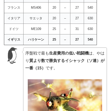
フランス
MS406
20
–
27
540
イタリア
サエッタ
20
–
27
630
ドイツ
ME109
25
–
31
630
イギリス
ハリケーン
25
–
27
540
序盤戦で最も
生産費用の低い戦闘機
は、やは
り
質より数で勝負するイシャック（ソ連）が
一番（15）
です。