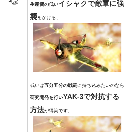
イシャクで敵軍に強
生産費の低い
襲
をかける、
或いは
五分五分の戦闘
に持ち込みたいのなら
YAK-3で対抗する
研究開発を行い
方法
が得策です。