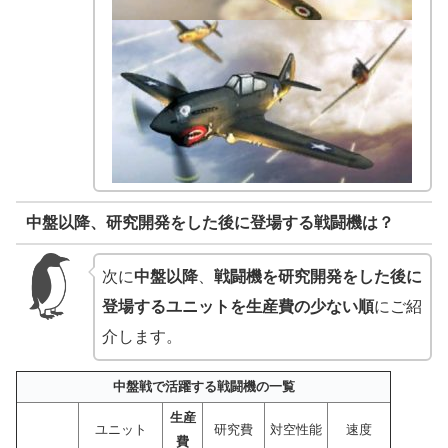
中盤以降、研究開発をした後に登場する戦闘機は？
次に
中盤以降
、
戦闘機を研究開発をした後に
登場するユニットを生産費の少ない順
にご紹
介します。
中盤戦で活躍する戦闘機の一覧
生産
ユニット
研究費
対空性能
速度
費