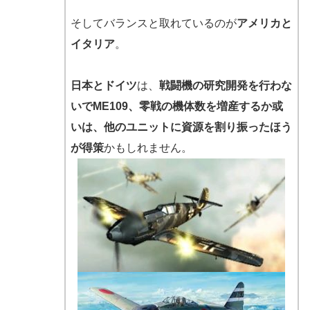
そしてバランスと取れているのが
アメリカと
イタリア
。
日本とドイツ
は、
戦闘機の研究開発を行わな
いでME109、零戦の機体数を増産するか或
いは、他のユニットに資源を割り振ったほう
が得策
かもしれません。