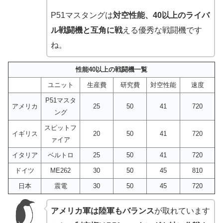
P51マスタングは
対空性能、40以上のライバ
ル戦闘機と互角に戦
える優秀な戦闘機です
ね。
性能40以上の戦闘機一覧
ユニット
生産費
研究費
対空性能
速度
P51マスタ
アメリカ
25
50
41
720
ング
スピットフ
イギリス
20
50
41
720
ァイア
イタリア
ベルトロ
25
50
41
720
ドイツ
ME262
30
50
45
810
日本
震電
30
50
45
720
アメリカ軍は陸軍もバランス
が取れています