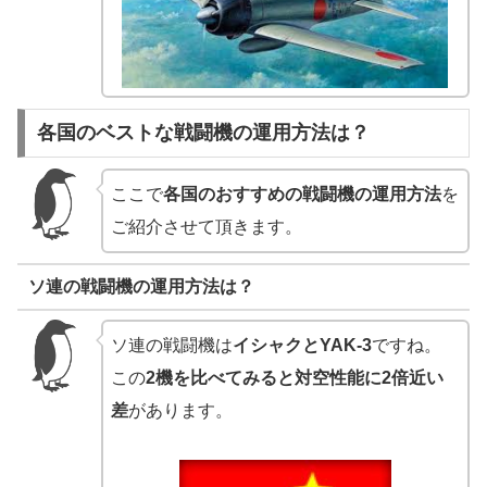
各国のベストな戦闘機の運用方法は？
ここで
各国のおすすめの戦闘機の運用方法
を
ご紹介させて頂きます。
ソ連の戦闘機の運用方法は？
ソ連の戦闘機は
イシャクとYAK-3
ですね。
この
2機を比べてみると対空性能に2倍近い
差
があります。