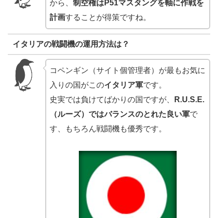
から、
制空権はP51マスタングを軸に作戦を
計画
することが得策ですね。
イタリアの戦闘機の運用方法は？
コペンギン（サイト個管理者）が最もお気に
入りの国がこの
イタリア軍
です。
史実では負けてばかりの国ですが、
R.U.S.E.
（ルーズ）ではバランスのとれた良い軍
で
す、もちろん戦闘機も優秀です。