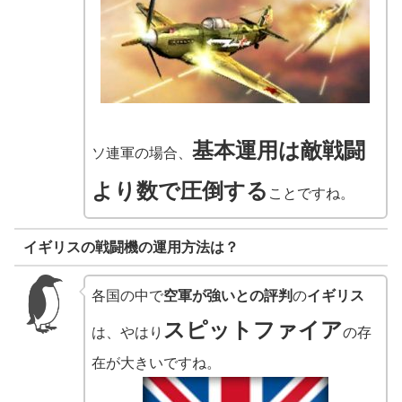
基本運用は敵戦闘
ソ連軍の場合、
より数で圧倒する
ことですね。
イギリスの戦闘機の運用方法は？
各国の中で
空軍が強いとの評判
の
イギリス
スピットファイア
は、やはり
の存
在が大きいですね。