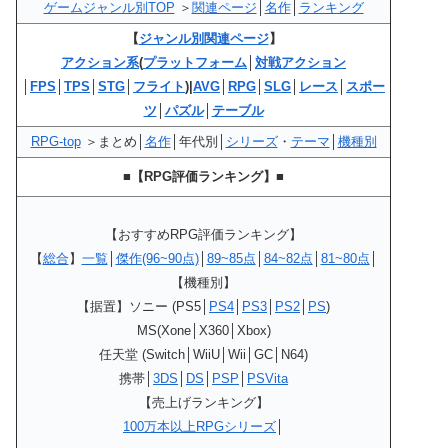
ゲームジャンル別TOP
＞
関連ページ
│
名作
│
ランキング
【
ジャンル別関連ページ
】
アクション系
(
プラットフォーム
│
対戦アクション
│
FPS
│
TPS
│
STG
│
フライト
)|
AVG
│
RPG
│
SLG
│
レース
│
スポー
ツ
│
パズル
│
テーブル
RPG-top
＞まとめ│
名作
│年代別│
シリーズ
・
テーマ
│
機種別
■【RPG評価ランキング】■
【おすすめRPG評価ランキング】
【
総合
】
一覧
│
傑作(96~90点)
│
89~85点
│
84~82点
│
81~80点
│
【機種別】
【据置】ソニー (PS5│
PS4
│
PS3
│
PS2
│
PS
)
MS(Xone│X360│Xbox)
任天堂 (Switch│WiiU│Wii│GC│N64)
携帯│
3DS
│
DS
│
PSP
│
PSVita
【売上げランキング】
100万本以上RPGシリーズ
│