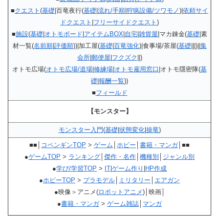
■
クエスト
(
基礎
|百竜夜行(
基礎
|
流れ/手順
|
狩猟設備/ツワモノ
)|
依頼サイ
ドクエスト
|
フリーサイドクエスト
)
■
施設
(
基礎
|
オトモボード
|
アイテムBOX
|
自宅
|
雑貨屋
|マカ錬金(
基礎
|素
材一覧(
名前順
|
評価順
))|加工屋(
基礎
|
百竜強化
)|食事場/茶屋(
基礎
|||)||
集
会所
|
郵便屋
|
フクズク
||)
オトモ広場(
オトモ広場/道場
|
修練場
|
オトモ雇用窓口
|オトモ隱密隊(
基
礎
|
報酬一覧
))
■
フィールド
【モンスター】
モンスター入門
(
基礎
|
状態変化
|
操竜
)
■■│
コペンギンTOP
>
ゲーム
│
ホビー
│
書籍・マンガ
│■■
●
ゲームTOP
>
ランキング
│
傑作・名作
│
機種別
│
ジャンル別
●
学び/学習TOP
>
IT
|
ゲーム作り
|
HP作成
●
ホビーTOP
>
プラモデル
│
ミリタリー
│
エアガン
●映像＞アニメ(
ロボットアニメ
)│映画│
●
書籍・マンガ
>
ゲーム雑誌
│
マンガ