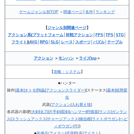
ゲームジャンル別TOP
＞
関連ページ
│
名作
│
ランキング
【
ジャンル別関連ページ
】
アクション系
(
プラットフォーム
│
対戦アクション
│
FPS
│
TPS
│
STG
│
フライト
)|
AVG
│
RPG
│
SLG
│
レース
│
スポーツ
│
パズル
│
テーブル
アクション
＞
モンハン
＞
ライズtop
＞
【
攻略：システム
】
■ハンター
操作(
基本
|
オトモ
|
翔蟲
|
アクションスライダー
)|ステータス|
基本
|
状態変
化
武器(
アクション
|
入れ替え技
|
各武器の基礎(
大剣
|
太刀
|
片手剣
|
双剣
|
ハンマー
|
狩猟笛
|
ランス
|
ガンラン
ス
|
スラッシュアックス
|
チャージアックス
|
操虫棍
|
ライトボウガン
|
ヘビ
ィボウガン
|
弓
))
■
装備品/アイテム
(
武器
|
防具
|
アイテム
)