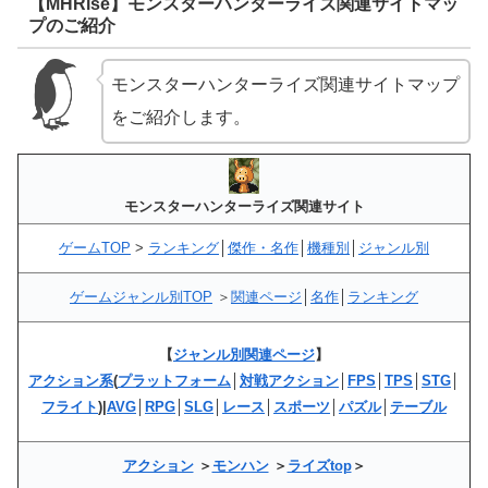
【MHRise】モンスターハンターライズ関連サイトマッ
プのご紹介
モンスターハンターライズ関連サイトマップ
をご紹介します。
モンスターハンターライズ関連サイト
ゲームTOP
>
ランキング
│
傑作・名作
│
機種別
│
ジャンル別
ゲームジャンル別TOP
＞
関連ページ
│
名作
│
ランキング
【
ジャンル別関連ページ
】
アクション系
(
プラットフォーム
│
対戦アクション
│
FPS
│
TPS
│
STG
│
フライト
)|
AVG
│
RPG
│
SLG
│
レース
│
スポーツ
│
パズル
│
テーブル
アクション
＞
モンハン
＞
ライズtop
＞