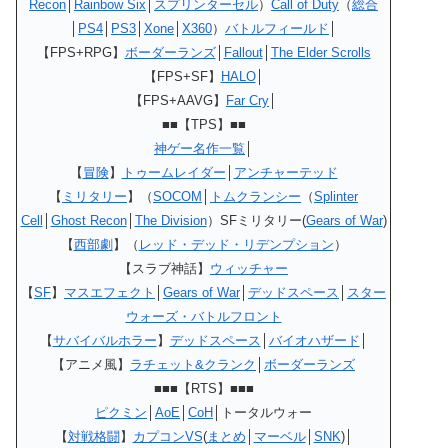
Recon
│
Rainbow Six
│
スプリンターセル
）
Call of Duty
（
総合
│
PS4
│
PS3
│
Xone
│
X360
）
バトルフィールド
│
【FPS+RPG】
ボーダーランズ
│
Fallout
│
The Elder Scrolls
【FPS+SF】
HALO
│
【FPS+AAVG】
Far Cry
│
■■【TPS】■■
神ゲー名作一覧
│
【
冒険
】
トゥームレイダー
│
アンチャーテッド
【
ミリタリー
】（
SOCOM
│
トムクランシー
（
Splinter
Cell
│
Ghost Recon
│
The Division
）SFミリタリー(
Gears of War
)
【
西部劇
】（
レッド・デッド・リデンプション
）
【スラブ神話】
ウィッチャー
【
SF
】
マスエフェクト
│
Gears of War
│
デッドスペース
│
スター
ウォーズ・バトルフロント
【
サバイバルホラー
】
デッドスペース
│
バイオハザード
│
【アニメ風】
ラチェット&クランク
│
ボーダーランズ
■■■【RTS】■■■
ピクミン
│
AoE
│
CoH
│トータルウォー
【
対戦格闘
】
カプコンVS
(
まとめ
│
マーベル
│
SNK
)│