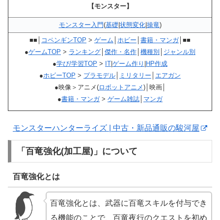
【モンスター】
モンスター入門
(
基礎
|
状態変化
|
操竜
)
■■│
コペンギンTOP
>
ゲーム
│
ホビー
│
書籍・マンガ
│■■
●
ゲームTOP
>
ランキング
│
傑作・名作
│
機種別
│
ジャンル別
●
学び/学習TOP
>
IT
|
ゲーム作り
|
HP作成
●
ホビーTOP
>
プラモデル
│
ミリタリー
│
エアガン
●映像＞アニメ(
ロボットアニメ
)│映画│
●
書籍・マンガ
>
ゲーム雑誌
│
マンガ
モンスターハンターライズ | 中古・新品通販の駿河屋
「百竜強化(加工屋)」について
百竜強化とは
百竜強化とは、武器に百竜スキルを付与でき
る機能のことで、百竜夜行のクエストを初め