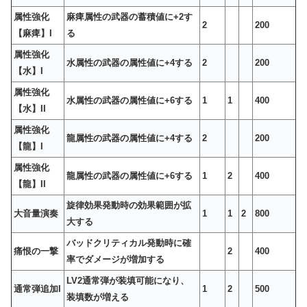
属性強化
麻痺属性の武器の蓄積値に+2す
2
200
【麻痺】I
る
属性強化
水属性の武器の属性値に+4する
2
200
【水】I
属性強化
水属性の武器の属性値に+6する
1
1
400
【水】II
属性強化
龍属性の武器の属性値に+4する
2
200
【龍】I
属性強化
龍属性の武器の属性値に+6する
1
2
400
【龍】II
旋律効果発動時の効果範囲が拡
大音量演奏
1
1
2
800
大する
バッドクリティカル発動時に確
痛恨の一撃
2
400
率でダメージが増加する
LV2通常弾が装填可能になり、
通常弾追加I
1
2
500
装填数が増える