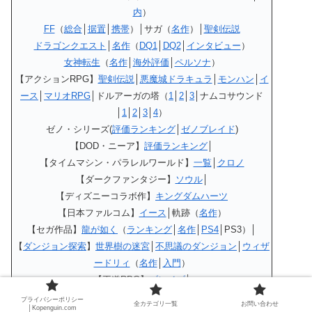
内
）
FF
（
総合
│
据置
│
携帯
）│サガ（
名作
）│
聖剣伝説
ドラゴンクエスト
│
名作
（
DQ1
│
DQ2
│
インタビュー
）
女神転生
（
名作
│
海外評価
│
ペルソナ
）
【アクションRPG】
聖剣伝説
│
悪魔城ドラキュラ
│
モンハン
│
イ
ース
│
マリオRPG
│ドルアーガの塔（
1
│
2
│
3
│ナムコサウンド
│
1
│
2
│
3
│
4
）
ゼノ・シリーズ(
評価ランキング
│
ゼノブレイド
)
【DOD・ニーア】
評価ランキング
│
【タイムマシン・パラレルワールド】
一覧
│
クロノ
【ダークファンタジー】
ソウル
│
【ディズニーコラボ作】
キングダムハーツ
【日本ファルコム】
イース
│軌跡（
名作
）
【セガ作品】
龍が如く
（
ランキング
│
名作
│
PS4
│PS3）│
【
ダンジョン探索
】
世界樹の迷宮
│
不思議のダンジョン
│
ウィザ
ードリィ
（
名作
│
入門
）
【王道RPG】
ブレイブ
│
【近未来＋西部劇戦車RPG】
メタルマックス
プライバシーポリシー
全カテゴリ一覧
お問い合わせ
│Kopenguin.com