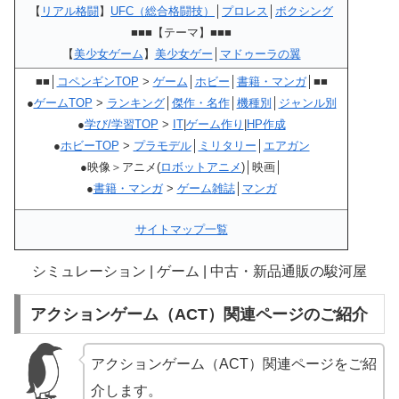
【
リアル格闘
】
UFC（総合格闘技）
│
プロレス
│
ボクシング
■■■【テーマ】■■■
【
美少女ゲーム
】
美少女ゲー
│
マドゥーラの翼
■■│
コペンギンTOP
>
ゲーム
│
ホビー
│
書籍・マンガ
│■■
●
ゲームTOP
>
ランキング
│
傑作・名作
│
機種別
│
ジャンル別
●
学び/学習TOP
>
IT
|
ゲーム作り
|
HP作成
●
ホビーTOP
>
プラモデル
│
ミリタリー
│
エアガン
●映像＞アニメ(
ロボットアニメ
)│映画│
●
書籍・マンガ
>
ゲーム雑誌
│
マンガ
サイトマップ一覧
シミュレーション | ゲーム | 中古・新品通販の駿河屋
アクションゲーム（ACT）関連ページのご紹介
アクションゲーム（ACT）関連ページをご紹
介します。