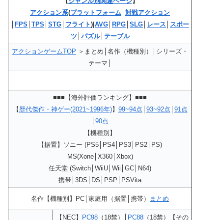
【
ジャンル別関連ページ
】
アクション系
(
プラットフォーム
│
対戦アクション
│
FPS
│
TPS
│
STG
│
フライト
)|
AVG
│
RPG
│
SLG
│
レース
│
スポー
ツ
│
パズル
│
テーブル
アクションゲームTOP
＞まとめ│名作（機種別）│シリーズ・
テーマ│
■■■【海外評価ランキング】■■■
【
歴代傑作・神ゲー(2021~1996年)
】
99~94点
│
93~92点
│
91点
│
90点
【機種別】
【据置】ソニー (PS5│PS4│PS3│PS2│PS)
MS(Xone│X360│Xbox)
任天堂 (Switch│WiiU│Wii│GC│N64)
携帯│3DS│DS│PSP│PSVita
名作【機種別】PC│家庭用（据置│携帯）
まとめ
【NEC】
PC98
（18禁）│
PC88
（18禁）【その