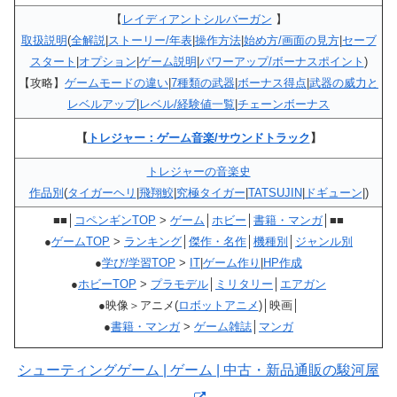
【
レイディアントシルバーガン
】
取扱説明
(
全解説
|
ストーリー/年表
|
操作方法
|
始め方/画面の見方
|
セーブ
スタート
|
オプション
|
ゲーム説明
|
パワーアップ/ボーナスポイント
)
【攻略】
ゲームモードの違い
|
7種類の武器
|
ボーナス得点
|
武器の威力と
レベルアップ
|
レベル/経験値一覧
|
チェーンボーナス
【
トレジャー：ゲーム音楽/サウンドトラック
】
トレジャーの音楽史
作品別
(
タイガーヘリ
|
飛翔鮫
|
究極タイガー
|
TATSUJIN
|
ドギューン
|)
■■│
コペンギンTOP
>
ゲーム
│
ホビー
│
書籍・マンガ
│■■
●
ゲームTOP
>
ランキング
│
傑作・名作
│
機種別
│
ジャンル別
●
学び/学習TOP
>
IT
|
ゲーム作り
|
HP作成
●
ホビーTOP
>
プラモデル
│
ミリタリー
│
エアガン
●映像＞アニメ(
ロボットアニメ
)│映画│
●
書籍・マンガ
>
ゲーム雑誌
│
マンガ
シューティングゲーム | ゲーム | 中古・新品通販の駿河屋