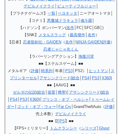
デビルメイクライ
│
ビューティフルジョー
│
【プラチナゲームズ】
一覧
│
ベヨネッタ
│ニーアオートマタ│
【コナミ】
悪魔城ドラキュラ
│
魂斗羅
│
【ハドソン】ボンバーマン(
名作
│FC│SFC│GB│)
【SNK】
メタルスラッグ
（
最高傑作
│
名作
）
【忍者】
忍者龍剣伝・GAIDEN
（
名作
│
NINJA GAIDEN評価
）
忍者じゃじゃ丸くん
【ラバーリングアクション】
海腹川背
■■【ステルスゲーム】■■
メタルギア（
評価
│
時系列
│年表│
PS3
│PS2）│
ヒットマン
│
ス
プリンターセル
│
アサシンクリード
(
総合
│
PS4
│
PS3
│
X360
)
■■【AAVG】■■
ゼルダの伝説
(
総合
│
据置
│
携帯
)│
アサシンクリード
(
総合
│
PS4
│
PS3
│
X360
)│
プリンス・オブ・ペルシャ
│
トゥームレイ
ダー
│
ゴッド・オブ・ウォー
│
Far Cry
│GrandTheftAuto（
評価
│
売上本数）
デビルメイクライ
■■【
FPS
】■■
【FPS+ミリタリー】
トムクランシー
（
シリーズ
│
Ghost