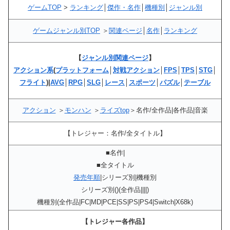
ゲームTOP
>
ランキング
│
傑作・名作
│
機種別
│
ジャンル別
ゲームジャンル別TOP
＞
関連ページ
│
名作
│
ランキング
【
ジャンル別関連ページ
】
アクション系
(
プラットフォーム
│
対戦アクション
│
FPS
│
TPS
│
STG
│
フライト
)|
AVG
│
RPG
│
SLG
│
レース
│
スポーツ
│
パズル
│
テーブル
アクション
＞
モンハン
＞
ライズtop
＞名作/全作品|各作品|音楽
【トレジャー：名作/全タイトル】
■名作|
■全タイトル
発売年順
|シリーズ別|機種別
シリーズ別()(全作品||||)
機種別(全作品|FC|MD|PCE|SS|PS|PS4|Switch|X68k)
【トレジャー各作品】