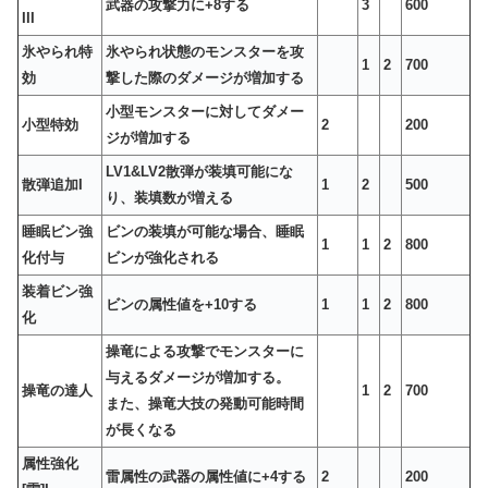
武器の攻撃力に+8する
3
600
III
氷やられ特
氷やられ状態のモンスターを攻
1
2
700
効
撃した際のダメージが増加する
小型モンスターに対してダメー
小型特効
2
200
ジが増加する
LV1&LV2散弾が装填可能にな
散弾追加I
1
2
500
り、装填数が増える
睡眠ビン強
ビンの装填が可能な場合、睡眠
1
1
2
800
化付与
ビンが強化される
装着ビン強
ビンの属性値を+10する
1
1
2
800
化
操竜による攻撃でモンスターに
与えるダメージが増加する。
操竜の達人
1
2
700
また、操竜大技の発動可能時間
が長くなる
属性強化
雷属性の武器の属性値に+4する
2
200