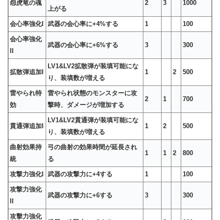
怨虎竜の魂
2
3
1000
上がる
会心率強化I
武器の会心率に+4%する
1
100
会心率強化
武器の会心率に+6%する
3
300
II
LV1&LV2拡散弾が装填可能にな
拡散弾追加I
1
2
500
り、装填数が増える
雷やられ特
雷やられ状態のモンスターに攻
2
1
700
効
撃時、ダメージが増加する
LV1&LV2貫通弾が装填可能にな
貫通弾追加I
1
2
500
り、装填数が増える
曲射効果持
弓の曲射の効果時間が延長され
1
1
2
800
統
る
攻撃力強化I
武器の攻撃力に+4する
1
100
攻撃力強化
武器の攻撃力に+6する
3
300
II
攻擊力強化