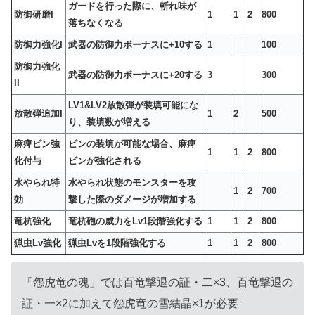
ガードを行った際に、斬れ味が
防御研磨I
1
1
2
800
落ちなくなる
防御力強化I
武器の防御力ボーナスに+10する
1
100
防御力強化
武器の防御力ボーナスに+20する
3
300
II
LV1&LV2放散弾が装填可能にな
放散弾追加I
1
2
500
り、装填数が増える
麻痺ビン強
ビンの装填が可能な場合、麻痺
1
1
2
800
化付与
ビンが強化される
水やられ特
水やられ状態のモンスターを攻
1
2
700
効
撃した際のダメージが増加する
竜杭強化
竜杭砲の威力をLv1段階強化する
1
1
2
800
猟虫Lv強化
猟虫Lvを1段階強化する
1
1
2
800
「怨虎竜の魂」では百竜撃退の証・二×3、百竜撃退の
証・一×2に加えて怨虎竜の雪結晶×1が必要