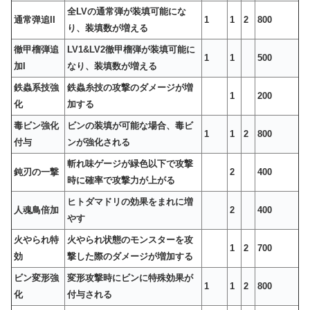
全LVの通常弾が装填可能にな
通常弹追II
1
1
2
800
り、装填数が増える
徹甲榴弾追
LV1&LV2徹甲榴弾が装填可能に
1
1
500
加I
なり、装填数が増える
鉄蟲系技強
鉄蟲糸技の攻撃のダメージが増
1
200
化
加する
毒ビン強化
ビンの装填が可能な場合、毒ビ
1
1
2
800
付与
ンが強化される
斬れ味ゲージが緑色以下で攻撃
鈍刃の一撃
2
400
時に確率で攻撃力が上がる
ヒトダマドリの効果をまれに増
人魂鳥倍加
2
400
やす
火やられ特
火やられ状態のモンスターを攻
1
2
700
効
撃した際のダメージが増加する
ビン変形強
変形攻撃時にビンに特殊効果が
1
1
2
800
化
付与される