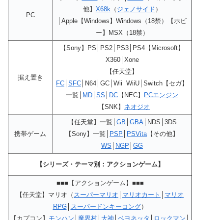
他】
X68k
（
ジェノサイド
）
PC
│Apple【Windows】Windows（18禁）【ホビ
ー】MSX（18禁）
【Sony】PS│PS2│PS3│PS4【Microsoft】
X360│Xone
【任天堂】
据え置き
FC
│
SFC
│N64│GC│Wii│WiiU│Switch【セガ】
一覧│
MD
│
SS
│
DC
【NEC】
PCエンジン
│【SNK】
ネオジオ
【任天堂】一覧│
GB
│
GBA
│NDS│3DS
携帯ゲーム
【Sony】一覧│
PSP
│
PSVita
【その他】
WS
│
NGP
│
GG
【シリーズ・テーマ別：アクションゲーム】
■■■【アクションゲーム】■■■
【任天堂】マリオ（
スーパーマリオ
│
マリオカート
│
マリオ
RPG
│
スーパードンキーコング
）
【カプコン】
モンハン
│
魔界村
│
大神
│
ベヨネッタ
│
ロックマン
│