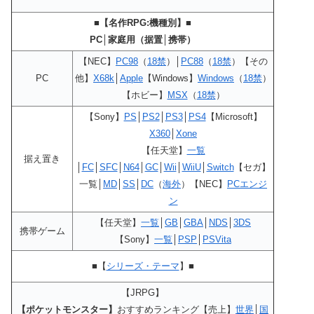
■【名作RPG:機種別】■
PC│家庭用（据置│携帯）
【NEC】
PC98
（
18禁
）│
PC88
（
18禁
）【その
PC
他】
X68k
│
Apple
【Windows】
Windows
（
18禁
）
【ホビー】
MSX
（
18禁
）
【Sony】
PS
│
PS2
│
PS3
│
PS4
【Microsoft】
X360
│
Xone
【任天堂】
一覧
据え置き
│
FC
│
SFC
│
N64
│
GC
│
Wii
│
WiiU
│
Switch
【セガ】
一覧│
MD
│
SS
│
DC
（
海外
）【NEC】
PCエンジ
ン
【任天堂】
一覧
│
GB
│
GBA
│
NDS
│
3DS
携帯ゲーム
【Sony】
一覧
│
PSP
│
PSVita
■【
シリーズ・テーマ
】■
【JRPG】
【ポケットモンスター】
おすすめランキング【売上】
世界
│
国