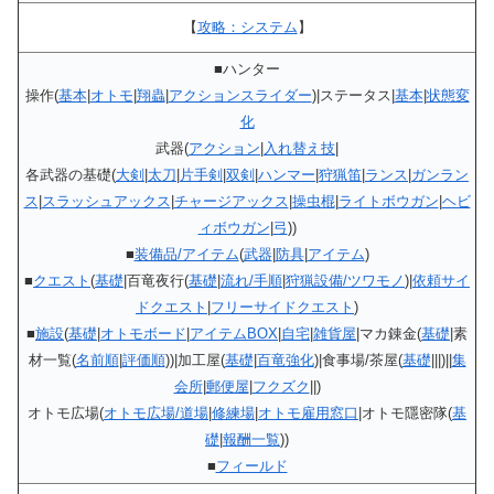
【
攻略：システム
】
■ハンター
操作(
基本
|
オトモ
|
翔蟲
|
アクションスライダー
)|ステータス|
基本
|
状態変
化
武器(
アクション
|
入れ替え技
|
各武器の基礎(
大剣
|
太刀
|
片手剣
|
双剣
|
ハンマー
|
狩猟笛
|
ランス
|
ガンラン
ス
|
スラッシュアックス
|
チャージアックス
|
操虫棍
|
ライトボウガン
|
ヘビ
ィボウガン
|
弓
))
■
装備品/アイテム
(
武器
|
防具
|
アイテム
)
■
クエスト
(
基礎
|百竜夜行(
基礎
|
流れ/手順
|
狩猟設備/ツワモノ
)|
依頼サイ
ドクエスト
|
フリーサイドクエスト
)
■
施設
(
基礎
|
オトモボード
|
アイテムBOX
|
自宅
|
雑貨屋
|マカ錬金(
基礎
|素
材一覧(
名前順
|
評価順
))|加工屋(
基礎
|
百竜強化
)|食事場/茶屋(
基礎
|||)||
集
会所
|
郵便屋
|
フクズク
||)
オトモ広場(
オトモ広場/道場
|
修練場
|
オトモ雇用窓口
|オトモ隱密隊(
基
礎
|
報酬一覧
))
■
フィールド