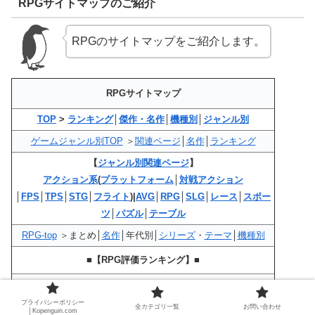
RPGサイトマップのご紹介
RPGのサイトマップをご紹介します。
RPGサイトマップ
TOP
>
ランキング
│
傑作・名作
│
機種別
│
ジャンル別
ゲームジャンル別TOP
＞
関連ページ
│
名作
│
ランキング
【
ジャンル別関連ページ
】
アクション系
(
プラットフォーム
│
対戦アクション
│
FPS
│
TPS
│
STG
│
フライト
)|
AVG
│
RPG
│
SLG
│
レース
│
スポー
ツ
│
パズル
│
テーブル
RPG-top
＞まとめ│
名作
│年代別│
シリーズ
・
テーマ
│
機種別
■【RPG評価ランキング】■
【おすすめRPG評価ランキング】
プライバシーポリシー
全カテゴリ一覧
お問い合わせ
│Kopenguin.com