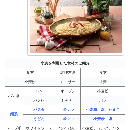
小麦を利用した食材のご紹介
食材
調理方法
食材
小麦粉
ミキサー
小麦
パン
オーブン
小麦粉
パン系
パン粉
ミキサー
パン
パスタ
ボウル
小麦粉、塩、たまご
麺系
うどん
ボウル
小麦粉、塩
スープ系
ホワイトソース
なべ（鍋）
小麦粉、ミルク、バター