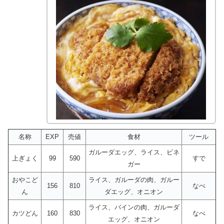
名称
EXP
売値
食材
ツール
ガルーダエッグ、ライス、ビネ
上ぎょく
99
590
すで
ガー
おやこど
ライス、ガルーダの肉、ガルー
156
810
なべ
ん
ダエッグ、オニオン
ライス、バインの肉、ガルーダ
カツどん
160
830
なべ
エッグ、オニオン