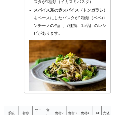
スタが1種類（イカスミパスタ）
スパイス系の赤スパイス（トンガラシ）
をベースにしたパスタが1種類（ペペロ
ンチーノの合計、7種類、15品目のレシ
ピがあります。
ツー
食
系統
名称
食材2
食材3
食材4
EXP
売値