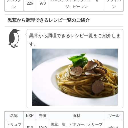
226
970
ン
ジ、ピーマン
ン
黒茸から調理できるレシピ一覧のご紹介
黒茸から調理できるレシピ一覧をご紹介しま
す。
名称
EXP
売値
食材
ツール
トリュフ
黒茸、塩、ビネガー、オリーブ
513
1940
ボウル