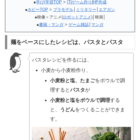
●
学び/学習TOP
>
IT
|
ゲーム作り
|
HP作成
●
ホビーTOP
>
プラモデル
│
ミリタリー
│
エアガン
●映像＞アニメ(
ロボットアニメ
)│映画│
●
書籍・マンガ
>
ゲーム雑誌
│
マンガ
麺をベースにしたレシピは、パスタとパスタ
パスタレシピを作るには、
小麦から小麦粉作り、
小麦粉と塩、たまご
をボウルで調
理すると
パスタ
が
小麦粉と塩をボウルで調理
する
と、
うどん
をつくることができま
す。