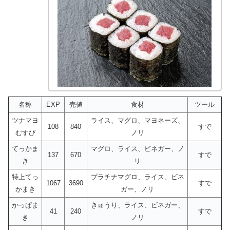
名称
EXP
売値
食材
ツール
ツナマヨ
ライス、マグロ、マヨネーズ、
108
840
すで
むすび
ノリ
てっかま
マグロ、ライス、ビネガー、ノ
137
670
すで
き
リ
特上てっ
プラチナマグロ、ライス、ビネ
1067
3690
すで
かまき
ガー、ノリ
かっぱま
きゅうり、ライス、ビネガー、
41
240
すで
き
ノリ