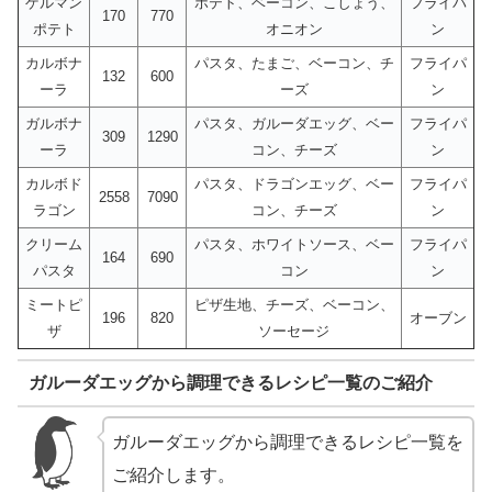
ゲルマン
ポテト、ベーコン、こしょう、
フライパ
170
770
ポテト
オニオン
ン
カルボナ
パスタ、たまご、ベーコン、チ
フライパ
132
600
ーラ
ーズ
ン
ガルボナ
パスタ、ガルーダエッグ、ベー
フライパ
309
1290
ーラ
コン、チーズ
ン
カルボド
パスタ、ドラゴンエッグ、ベー
フライパ
2558
7090
ラゴン
コン、チーズ
ン
クリーム
パスタ、ホワイトソース、ベー
フライパ
164
690
パスタ
コン
ン
ミートピ
ピザ生地、チーズ、ベーコン、
196
820
オーブン
ザ
ソーセージ
ガルーダエッグから調理できるレシピ一覧のご紹介
ガルーダエッグから調理できるレシピ一覧を
ご紹介します。