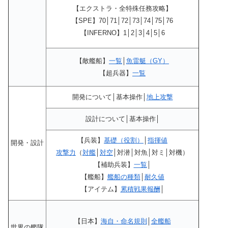
【エクストラ・全特殊任務攻略】
【SPE】70│71│72│73│74│75│76
【INFERNO】1│2│3│4│5│6
【敵艦船】
一覧
│
魚雷艇（GY）
【超兵器】
一覧
開発について│基本操作│
地上攻撃
設計について│基本操作│
【兵装】
基礎（役割）
│
指揮値
開発・設計
攻撃力
（
対艦
│
対空
│対潜│対魚│対ミ│対機）
【補助兵装】
一覧
│
【艦船】
艦船の種類
│
耐久値
【アイテム】
累積戦果報酬
│
【日本】
海自・命名規則
│
全艦船
世界の艦隊