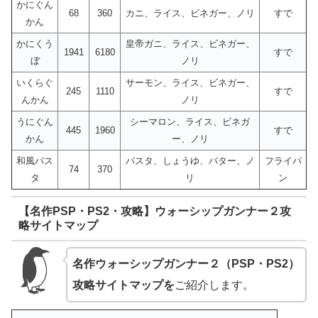
かにぐん
68
360
カニ、ライス、ビネガー、ノリ
すで
かん
かにくう
皇帝ガニ、ライス、ビネガー、
1941
6180
すで
ぼ
ノリ
いくらぐ
サーモン、ライス、ビネガー、
245
1110
すで
んかん
ノリ
うにぐん
シーマロン、ライス、ビネガ
445
1960
すで
かん
ー、ノリ
和風パス
パスタ、しょうゆ、バター、ノ
フライパ
74
370
タ
リ
ン
【名作PSP・PS2・攻略】ウォーシップガンナー２攻
略サイトマップ
名作ウォーシップガンナー２（PSP・PS2）
攻略サイトマップを
ご紹介します。