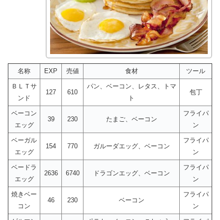
名称
EXP
売値
食材
ツール
ＢＬＴサ
パン、ベーコン、レタス、トマ
127
610
包丁
ンド
ト
ベーコン
フライパ
39
230
たまご、ベーコン
エッグ
ン
ベーガル
フライパ
154
770
ガルーダエッグ、ベーコン
エッグ
ン
ベードラ
フライパ
2636
6740
ドラゴンエッグ、ベーコン
エッグ
ン
焼きベー
フライパ
46
230
ベーコン
コン
ン