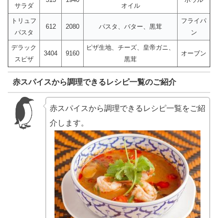
サラダ
オイル
トリュフ
フライパ
612
2080
パスタ、バター、黒茸
パスタ
ン
デラック
ピザ生地、チーズ、皇帝ガニ、
3404
9160
オーブン
スピザ
黒茸
赤スパイスから調理できるレシピ一覧のご紹介
赤スパイスから調理できるレシピ一覧をご紹
介します。