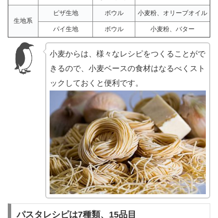
ピザ生地
ボウル
小麦粉、オリーブオイル
生地系
パイ生地
ボウル
小麦粉、バター
小麦からは、様々なレシピをつくることがで
きるので、小麦ベースの食材はなるべくスト
ックしておくと便利です。
パスタレシピは7種類、15品目