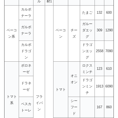
ル
材1
カルボ
たまご
132
600
ナーラ
ガルー
ガルボ
ベーコ
ベーコ
チー
ダエッ
309
1290
ナーラ
ン系
ン
ズ
グ
カルボ
ドラゴ
ドラゴ
ンエッ
2558
7090
ン
グ
ボロネ
ロクス
123
610
ーゼ
ミンチ
オニ
ドラゴ
オン
ドラネ
ンミン
1913
6090
ーゼ
トマト
チ
トマト
フラ
シー
系
イパ
ペスカ
フー
167
860
ン
トーレ
ド