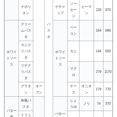
ソー
ナポリ
ケチャ
ピーマ
セー
226
970
タン
ップ
ン
ジ
クリー
パ
ベー
ムパス
ス
164
690
コン
タ
タ
カニク
リパス
カニ
144
650
ホワイ
ホワイ
タ
トソー
トソー
ス
ス
ツナク
マグ
リパス
279
1170
ロ
タ
グラタ
オー
チー
オニオ
179
770
ン
ブン
ズ
ン
和風パ
しょ
ノリ
74
370
スタ
うゆ
バター
バター
トリュ
系