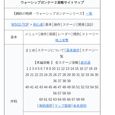
ウォーシップガンナー２攻略サイトマップ
【鋼鉄の咆哮・ウォーシップガンナーシリーズ】
一覧
WSG2-TOP
>
初心者
│基本│操作│ステージ│開発│設計
メニュー│操作│画面│レーダー│標的│ストーリー
基本
地上攻撃
まとめ│ステージについて│
基本操作
│ステージ一
覧
【本編攻略 】 全ステージ攻略│
超兵器
1 2 3 4 5 6 7 8 9 10 11 12 13 14 15 16 17 18 19
20 21 22 23 24 25 26 27 28 29 30 31 32 33 34 35
36 37 38 39
40 41 42 43 44 45 46 47 48 49 50 51 52 53 54 55
56 57 58 59
60 61 62 63 64 65 66 67 68 69
作戦
│
海戦場所
│
マップ面積
│
命名規則