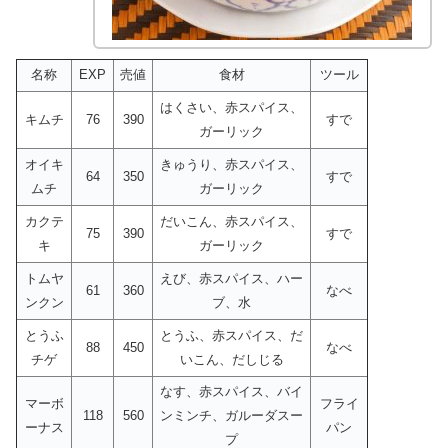
名称
EXP
売値
食材
ツール
はくさい、赤スパイス、
キムチ
76
390
すで
ガーリック
オイキ
きゅうり、赤スパイス、
64
350
すで
ムチ
ガーリック
カクテ
だいこん、赤スパイス、
75
390
すで
キ
ガーリック
トムヤ
えび、赤スパイス、ハー
61
360
なべ
ンクン
ブ、水
とうふ
とうふ、赤スパイス、だ
88
450
なべ
チゲ
いこん、だしじる
なす、赤スパイス、バイ
マーボ
フライ
118
560
ンミンチ、ガルーダスー
ーナス
パン
プ