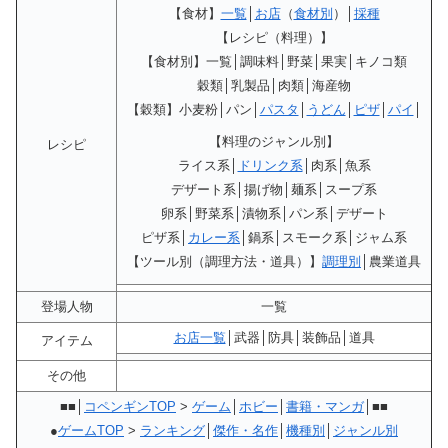
【食材】
一覧
│
お店
（
食材別
）│
採種
【レシピ（料理）】
【食材別】一覧│調味料│野菜│果実│キノコ類
穀類│乳製品│肉類│海産物
【穀類】小麦粉│パン│
パスタ
│
うどん
│
ピザ
│
パイ
│
【料理のジャンル別】
レシピ
ライス系│
ドリンク系
│肉系│魚系
デザート系│揚げ物│麺系│スープ系
卵系│野菜系│漬物系│パン系│デザート
ピザ系│
カレー系
│鍋系│スモーク系│ジャム系
【ツール別（調理方法・道具）】
調理別
│農業道具
登場人物
一覧
お店一覧
│武器│防具│装飾品│道具
アイテム
その他
■■│
コペンギンTOP
>
ゲーム
│
ホビー
│
書籍・マンガ
│■■
●
ゲームTOP
>
ランキング
│
傑作・名作
│
機種別
│
ジャンル別