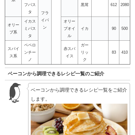
フパス
黒茸
612
2080
タ
フラ
イパ
イカス
オリー
オリー
ン
ミパス
ブオイ
イカ
90
500
ブ系
タ
ル
ペペロ
ガー
スパイ
赤スパ
ンチー
リッ
83
410
ス系
イス
ノ
ク
ベーコンから調理できるレシピ一覧のご紹介
ベーコンから調理できるレシピ一覧をご紹介
します。