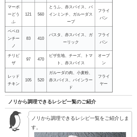
マーボ
とうふ、赤スパイス、バ
フライ
ーどう
121
560
インミンチ、ガルーダス
パン
ふ
ープ
ペペロ
パスタ、赤スパイス、ガ
フライ
ンチー
83
410
ーリック
パン
ノ
チリピ
ピザ生地、チーズ、トマ
オーブ
97
470
ザ
ト、赤スパイス
ン
ガルーダの肉、小麦粉、
レッド
フライ
105
520
赤スパイス、バインラー
チキン
ヤー
ド
ノリから調理できるレシピ一覧のご紹介
ノリから調理できるレシピ一覧をご紹介しま
す。