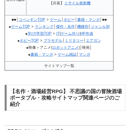
【兵装】
ミサイル発射機
■■│
コペンギンTOP
>
ゲーム
│
ホビー
│
書籍・マンガ
│■■
●
ゲームTOP
>
ランキング
│
傑作・名作
│
機種別
│
ジャンル別
●
学び/学習TOP
>
IT
|
ゲーム作り
|
HP作成
●
ホビーTOP
>
プラモデル
│
ミリタリー
│
エアガン
●映像＞アニメ(
ロボットアニメ
)│映画│
●
書籍・マンガ
>
ゲーム雑誌
│
マンガ
サイトマップ一覧
【名作・酒場経営RPG】 不思議の国の冒険酒場
ポータブル・攻略サイトマップ関連ページのご
紹介