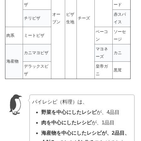
ザ
ード
オー
ピザ
赤スパ
チリピザ
チーズ
ブン
生地
イス
ベーコ
ソーセ
肉系
ミートピザ
ン
ージ
マヨネ
カニマヨピザ
カニ
ーズ
海産物
デラックスピ
皇帝ガ
黒茸
ザ
ニ
パイレシピ（料理）は、
野菜を中心にしたレシピ
が、4品目
肉を中心にしたレシピ
が、1品目
海産物を中心にしたレシピが、2品目、