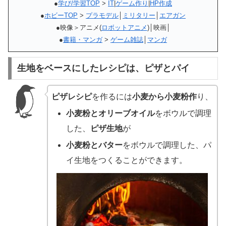
●
学び/学習TOP
>
IT
|
ゲーム作り
|
HP作成
●
ホビーTOP
>
プラモデル
│
ミリタリー
│
エアガン
●映像＞アニメ(
ロボットアニメ
)│映画│
●
書籍・マンガ
>
ゲーム雑誌
│
マンガ
生地をベースにしたレシピは、ピザとパイ
ピザレシピ
を作るには
小麦から小麦粉作
り、
小麦粉とオリーブオイル
をボウルで調理
した、
ピザ生地
が
小麦粉とバター
をボウルで調理した、パ
イ生地をつくることができます。