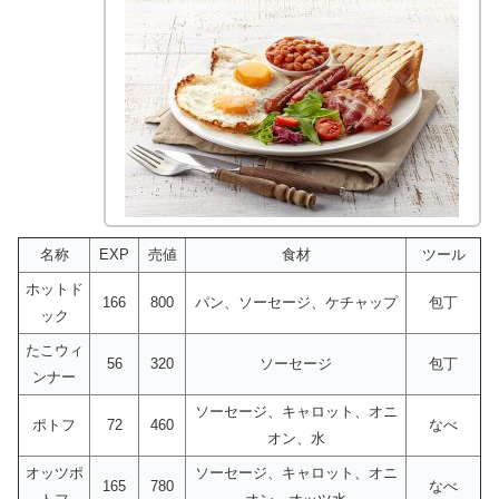
名称
EXP
売値
食材
ツール
ホットド
166
800
パン、ソーセージ、ケチャップ
包丁
ック
たこウィ
56
320
ソーセージ
包丁
ンナー
ソーセージ、キャロット、オニ
ポトフ
72
460
なべ
オン、水
オッツポ
ソーセージ、キャロット、オニ
165
780
なべ