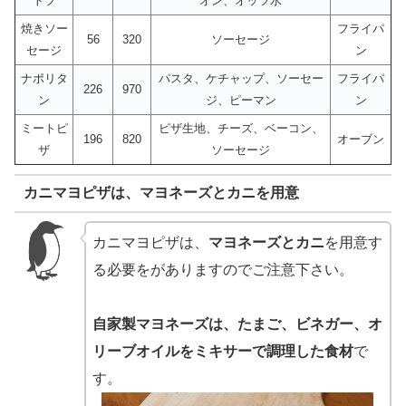
トフ
オン、オッツ水
焼きソー
フライパ
56
320
ソーセージ
セージ
ン
ナポリタ
パスタ、ケチャップ、ソーセー
フライパ
226
970
ン
ジ、ピーマン
ン
ミートピ
ピザ生地、チーズ、ベーコン、
196
820
オーブン
ザ
ソーセージ
カニマヨピザは、マヨネーズとカニを用意
カニマヨピザは、
マヨネーズとカニ
を用意す
る必要をがありますのでご注意下さい。
自家製マヨネーズは、たまご、ビネガー、オ
リーブオイルをミキサーで調理した食材
で
す。