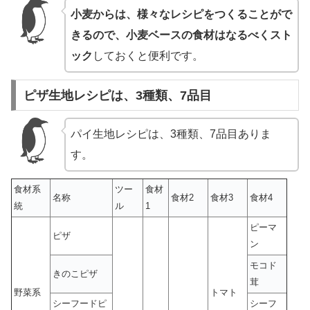
小麦からは、様々なレシピをつくることがで
きるので、小麦ベースの食材はなるべくスト
ック
しておくと便利です。
ピザ生地レシピは、3種類、7品目
パイ生地レシピは、3種類、7品目ありま
す。
食材系
ツー
食材
名称
食材2
食材3
食材4
統
ル
1
ピーマ
ピザ
ン
モコド
きのこピザ
茸
野菜系
トマト
シーフードピ
シーフ