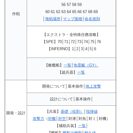
56 57 58 59
60 61 62 63 64 65 66 67 68 69
作戦
│
海戦場所
│
マップ面積
│
命名規則
【エクストラ・全特殊任務攻略】
【SPE】70│71│72│73│74│75│76
【INFERNO】1│2│3│4│5│6
【敵艦船】
一覧
│
魚雷艇（GY）
【超兵器】
一覧
開発について│基本操作│
地上攻撃
設計について│基本操作│
【兵装】
基礎（役割）
│
指揮値
開発・設計
攻撃力
（
対艦
│
対空
│対潜│対魚│対ミ│対機）
【補助兵装】
一覧
│
【艦船】
艦船の種類
│
耐久値