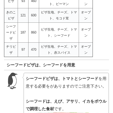
ピザ
93
460
ト、ピーマン
ン
きのこ
ピザ生地、チーズ、トマ
オーブ
121
600
ピザ
ト、モコド茸
ン
シーフ
ピザ生地、チーズ、トマ
オーブ
ードピ
187
860
ト、シーフード
ン
ザ
チリピ
ピザ生地、チーズ、トマ
オーブ
97
470
ザ
ト、赤スパイス
ン
シーフードピザは、シーフードを用意
シーフードピザは、トマトとシーフード
を用
意する必要をがありますのでご注意下さい。
シーフードは、えび、アサリ、イカをボウル
で調理した食材
です。