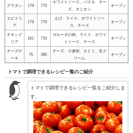
ホワイトソース、パスタ、チー
グラタン
179
770
オーブン
ズ、オニオン
エビドリ
えび、ライス、ホワイトソー
179
770
オーブン
ア
ス、チーズ
チキンド
ガルーダの肉、ライス、ホワイ
161
710
オーブン
リア
トソース、チーズ
チーズケ
チーズ、小麦粉、さとう、生ク
75
390
オーブン
ーキ
リーム
トマトで調理できるレシピ一覧のご紹介
トマトで調理できるレシピ一覧をご紹介しま
す。