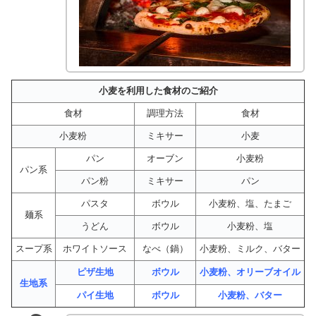
小麦を利用した食材のご紹介
食材
調理方法
食材
小麦粉
ミキサー
小麦
パン
オーブン
小麦粉
パン系
パン粉
ミキサー
パン
パスタ
ボウル
小麦粉、塩、たまご
麺系
うどん
ボウル
小麦粉、塩
スープ系
ホワイトソース
なべ（鍋）
小麦粉、ミルク、バター
ピザ生地
ボウル
小麦粉、オリーブオイル
生地系
パイ生地
ボウル
小麦粉、バター