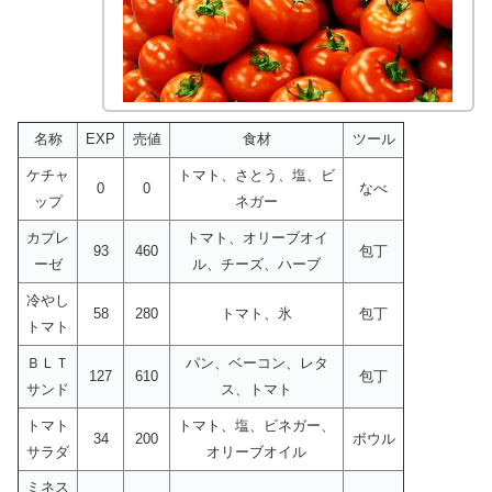
名称
EXP
売値
食材
ツール
ケチャ
トマト、さとう、塩、ビ
0
0
なべ
ップ
ネガー
カプレ
トマト、オリーブオイ
93
460
包丁
ーゼ
ル、チーズ、ハーブ
冷やし
58
280
トマト、氷
包丁
トマト
ＢＬＴ
パン、ベーコン、レタ
127
610
包丁
サンド
ス、トマト
トマト
トマト、塩、ビネガー、
34
200
ボウル
サラダ
オリーブオイル
ミネス