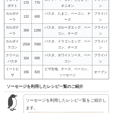
170
770
ポテト
オニオン
ン
カルボナ
パスタ、たまご、ベーコン、チ
フライパ
132
600
ーラ
ーズ
ン
ガルボナ
パスタ、ガルーダエッグ、ベー
フライパ
309
1290
ーラ
コン、チーズ
ン
カルボド
パスタ、ドラゴンエッグ、ベー
フライパ
2558
7090
ラゴン
コン、チーズ
ン
クリーム
パスタ、ホワイトソース、ベー
フライパ
164
690
パスタ
コン
ン
ミートピ
ピザ生地、チーズ、ベーコン、
196
820
オーブン
ザ
ソーセージ
ソーセージを利用したレシピ一覧のご紹介
ソーセージを利用したレシピ一覧をご紹介し
ます。