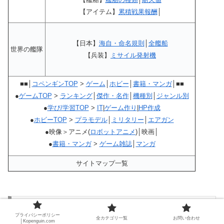
【アイテム】
累積戦果報酬
│
【日本】
海自・命名規則
│
全艦船
世界の艦隊
【兵装】
ミサイル発射機
■■│
コペンギンTOP
>
ゲーム
│
ホビー
│
書籍・マンガ
│■■
●
ゲームTOP
>
ランキング
│
傑作・名作
│
機種別
│
ジャンル別
●
学び/学習TOP
>
IT
|
ゲーム作り
|
HP作成
●
ホビーTOP
>
プラモデル
│
ミリタリー
│
エアガン
●映像＞アニメ(
ロボットアニメ
)│映画│
●
書籍・マンガ
>
ゲーム雑誌
│
マンガ
サイトマップ一覧
【名作・酒場経営RPG】 不思議の国の冒険酒場
プライバシーポリシー
ポータブル・攻略サイトマップ関連ページのご
全カテゴリ一覧
お問い合わせ
│Kopenguin.com