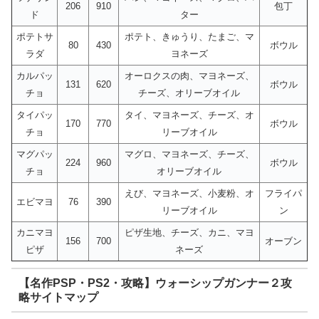
206
910
包丁
ド
ター
ポテトサ
ポテト、きゅうり、たまご、マ
80
430
ボウル
ラダ
ヨネーズ
カルパッ
オーロクスの肉、マヨネーズ、
131
620
ボウル
チョ
チーズ、オリーブオイル
タイパッ
タイ、マヨネーズ、チーズ、オ
170
770
ボウル
チョ
リーブオイル
マグパッ
マグロ、マヨネーズ、チーズ、
224
960
ボウル
チョ
オリーブオイル
えび、マヨネーズ、小麦粉、オ
フライパ
エビマヨ
76
390
リーブオイル
ン
カニマヨ
ピザ生地、チーズ、カニ、マヨ
156
700
オーブン
ピザ
ネーズ
【名作PSP・PS2・攻略】ウォーシップガンナー２攻
略サイトマップ