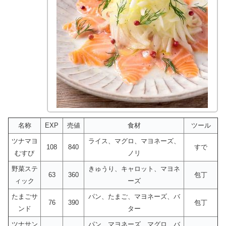
名称
EXP
売値
食材
ツール
ツナマヨ
ライス、マグロ、マヨネーズ、
108
840
すで
むすび
ノリ
野菜ステ
きゅうり、キャロット、マヨネ
63
360
包丁
ィック
ーズ
たまごサ
パン、たまご、マヨネーズ、バ
76
390
包丁
ンド
ター
ツナサン
パン、マヨネーズ、マグロ、バ