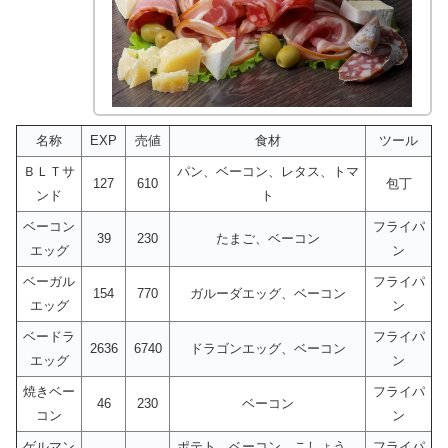
名称
EXP
売値
食材
ツール
ＢＬＴサ
パン、ベーコン、レタス、トマ
127
610
包丁
ンド
ト
ベーコン
フライパ
39
230
たまご、ベーコン
エッグ
ン
ベーガル
フライパ
154
770
ガルーダエッグ、ベーコン
エッグ
ン
ベードラ
フライパ
2636
6740
ドラゴンエッグ、ベーコン
エッグ
ン
焼きベー
フライパ
46
230
ベーコン
コン
ン
ゲルマン
ポテト、ベーコン、こしょう、
フライパ