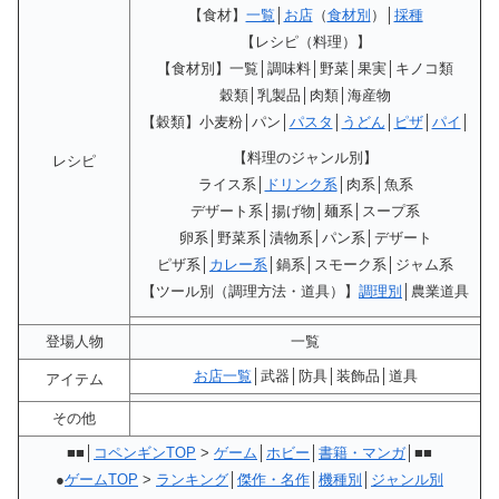
【食材】
一覧
│
お店
（
食材別
）│
採種
【レシピ（料理）】
【食材別】一覧│調味料│野菜│果実│キノコ類
穀類│乳製品│肉類│海産物
【穀類】小麦粉│パン│
パスタ
│
うどん
│
ピザ
│
パイ
│
【料理のジャンル別】
レシピ
ライス系│
ドリンク系
│肉系│魚系
デザート系│揚げ物│麺系│スープ系
卵系│野菜系│漬物系│パン系│デザート
ピザ系│
カレー系
│鍋系│スモーク系│ジャム系
【ツール別（調理方法・道具）】
調理別
│農業道具
登場人物
一覧
お店一覧
│武器│防具│装飾品│道具
アイテム
その他
■■│
コペンギンTOP
>
ゲーム
│
ホビー
│
書籍・マンガ
│■■
●
ゲームTOP
>
ランキング
│
傑作・名作
│
機種別
│
ジャンル別