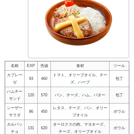
名称
EXP
売値
食材
ツール
カプレー
トマト、オリーブオイル、チー
93
460
包丁
ゼ
ズ、ハーブ
ハムチー
120
570
パン、チーズ、ハム、バター
包丁
サンド
シーザー
レタス、チーズ、パン、オリー
86
450
ボウル
サラダ
ブオイル
カルパッ
オーロクスの肉、マヨネーズ、
131
620
ボウル
チョ
チーズ、オリーブオイル