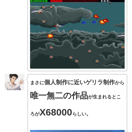
個人制作に近いゲリラ制作
まさに
から
唯一無二の作品
が生まれるとこ
X68000
ろが
らしい。