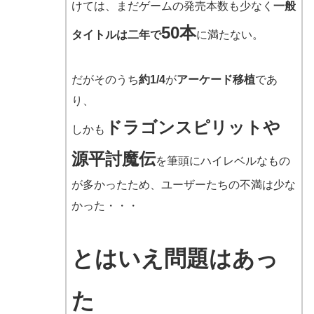
けては、まだゲームの発売本数も少なく
一般
50本
タイトルは二年で
に満たない。
だがそのうち
約1/4
が
アーケード移植
であ
り、
ドラゴンスピリットや
しかも
源平討魔伝
を筆頭にハイレベルなもの
が多かったため、ユーザーたちの不満は少な
かった・・・
とはいえ問題はあっ
た