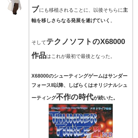
ブ
にも移植されることに、以後そちらに
主
軸を移しさらなる発展を遂げていく
。
テクノソフトのX68000
そして
作品
はこれが最初で最後となった。
X68000のシューティングゲームは
サンダー
フォースII以降、しばらくはオリジナルシュ
不作の時代
ーティング
が続いた。