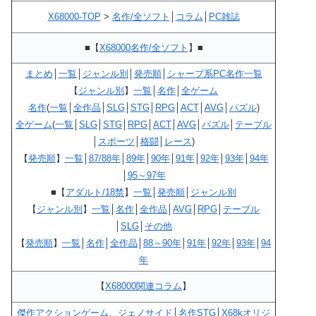
X68000-TOP
>
名作/全ソフト
│
コラム
│
PC雑誌
■【
X68000名作/全ソフト
】■
まとめ
│
一覧
│
ジャンル別
│
発売順
│
シャープ系PC名作一覧
【
ジャンル別
】
一覧
│
名作
│
全ゲーム
名作
(
一覧
│
全作品
│
SLG
│
STG
│
RPG
│
ACT
│
AVG
│
パズル
)
全ゲーム
(
一覧
│
SLG
│
STG
│
RPG
│
ACT
│
AVG
│
パズル
│
テーブル
│
スポーツ
│
格闘
│
レース
)
【
発売順
】
一覧
│
87/88年
│
89年
│
90年
│
91年
│
92年
│
93年
│
94年
│
95～97年
■【
アダルト/18禁
】
一覧
│
発売順
│
ジャンル別
【
ジャンル別
】
一覧
│
名作
│
全作品
│
AVG
│
RPG
│
テーブル
│
SLG
│
その他
【
発売順
】
一覧
│
名作
│
全作品
│
88～90年
│
91年
│
92年
│
93年
│
94
年
【
X68000関連コラム
】
傑作アクションゲーム、ジェノサイド
│
名作STG
│
X68kオリジ