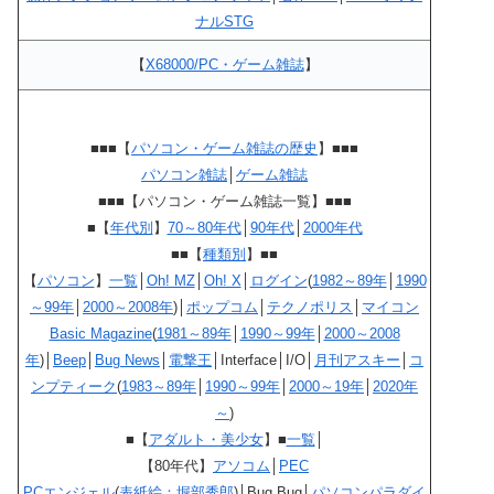
ナルSTG
【
X68000/PC・ゲーム雑誌
】
■■■【
パソコン・ゲーム雑誌の歴史
】■■■
パソコン雑誌
│
ゲーム雑誌
■■■【パソコン・ゲーム雑誌一覧】■■■
■【
年代別
】
70～80年代
│
90年代
│
2000年代
■■【
種類別
】■■
【
パソコン
】
一覧
│
Oh! MZ
│
Oh! X
│
ログイン
(
1982～89年
│
1990
～99年
│
2000～2008年
)│
ポップコム
│
テクノポリス
│
マイコン
Basic Magazine
(
1981～89年
│
1990～99年
│
2000～2008
年
)│
Beep
│
Bug News
│
電撃王
│Interface│I/O│
月刊アスキー
│
コ
ンプティーク
(
1983～89年
│
1990～99年
│
2000～19年
│
2020年
～
)
■【
アダルト・美少女
】■
一覧
│
【80年代】
アソコム
│
PEC
PCエンジェル
(
表紙絵：堀部秀郎
)│Bug Bug│
パソコンパラダイ