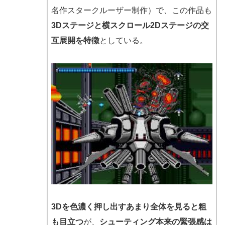
名作スタークルーザー制作）で、この作品も
3Dステージと横スクロール2Dステージの交
互展開を特徴
としている。
3Dを色濃く押し出すあまり全体を見ると粗
も目立つ
が、
シューティング本来の緊張感は