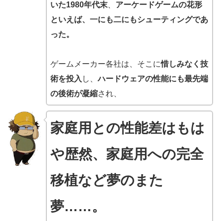
いた1980年代末
、
アーケードゲームの花形
といえば、一にも二にもシューティングであ
った。
ゲームメーカー各社は、そこに
惜しみなく技
術を投入
し、
ハードウェアの性能にも最先端
の後術が凝縮
され、
家庭用との性能差はもは
や歴然、
家庭用への完全
移植など夢のまた
夢……。