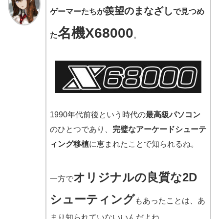
羨望のまなざし
ゲーマーたちが
で見つめ
名機X68000
た
。
1990年代前後という時代の
最高級パソコン
のひとつであり、
完璧なアーケードシューテ
ィング移植
に恵まれたことで知られるね。
オリジナルの良質な2D
一方で
シューティング
もあったことは、あ
まり知られていないいんだよね。