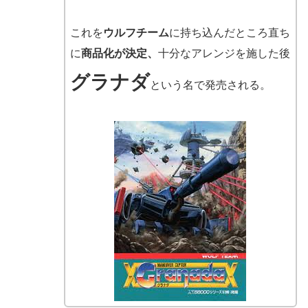
これを
ウルフチーム
に持ち込んだところ直ち
に
商品化が決定、
十分なアレンジを施した後
グラナダ
という名で発売される。