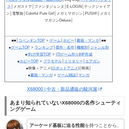
ス
│メガストア│ファンタジェンヌ│E-LOGIN│テックジャイア
ン│電撃姫│Colorful Pure Girl│メガミマガジン│PUSH!!│メガミ
マガジンDeluxe│
■■│
コペンギンTOP
>
ゲーム
│
ホビー
│
書籍・マンガ
│■■
●
ゲームTOP
>
ランキング
│
傑作・名作
│
機種別
│
ジャンル別
●
学び/学習TOP
>
IT
|
ゲーム作り
|
HP作成
●
ホビーTOP
>
プラモデル
│
ミリタリー
│
エアガン
●映像＞アニメ(
ロボットアニメ
)│映画│
●
書籍・マンガ
>
ゲーム雑誌
│
マンガ
X68000 | 中古・新品通販の駿河屋
あまり知られていないX68000の名作シューティ
ングゲーム
アーケード基板に迫る性能
を持つことから、