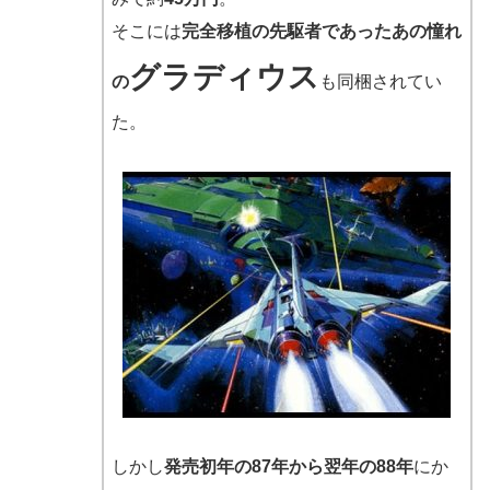
そこには
完全移植の先駆者であったあの憧れ
グラディウス
の
も同梱されてい
た。
しかし
発売初年の87年から翌年の88年
にか