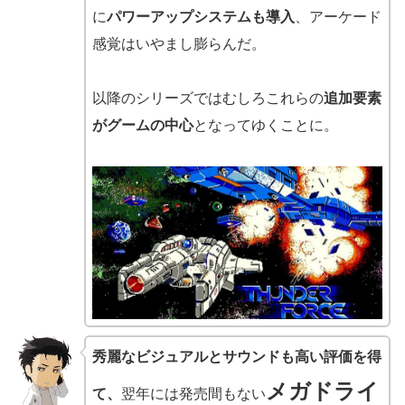
に
パワーアップシステムも導入
、アーケード
感覚はいやまし膨らんだ。
以降のシリーズではむしろこれらの
追加要素
がグームの中心
となってゆくことに。
秀麗なビジュアルとサウンドも高い評価を得
メガドライ
て、
翌年には発売間もない