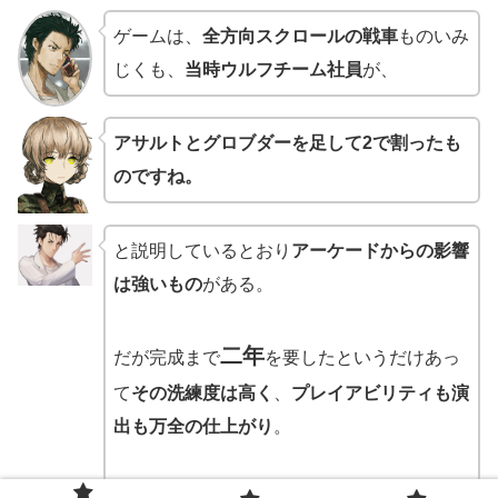
ゲームは、
全方向スクロールの戦車
ものいみ
じくも、
当時ウルフチーム社員
が、
アサルトとグロブダーを足して2で割ったも
のですね。
と説明しているとおり
アーケードからの影響
は強いもの
がある。
二年
だが完成まで
を要したというだけあっ
て
その洗練度は高く
、
プレイアビリティも演
出も万全の仕上がり
。