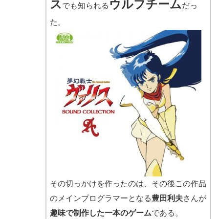
ス
ウルフチーム
でも知られる
だっ
た。
その切っかけを作ったのは、その後この作品
のメインプログラマーとなる
豊田利夫
さんが
趣味で制作した一本のゲーム
である。