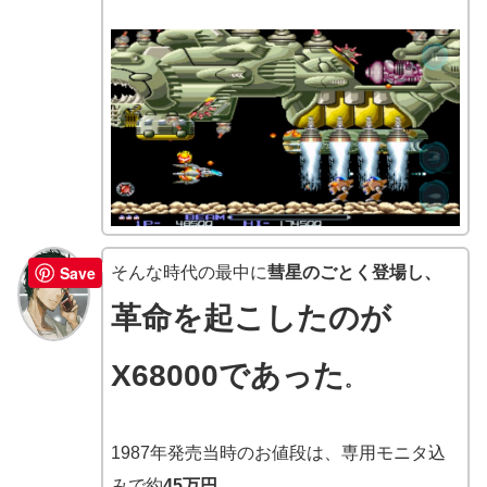
Save
そんな時代の最中に
彗星のごとく登場し、
革命を起こしたのが
X68000であった
。
1987年発売当時のお値段は、専用モニタ込
みで約
45万円
。