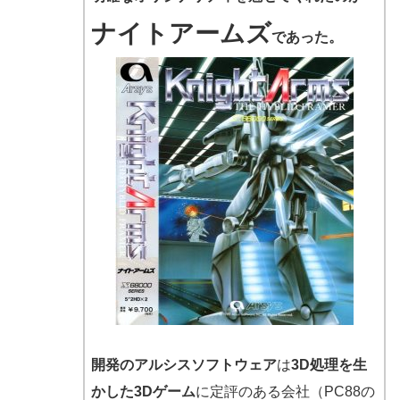
ナイトアームズ
であった。
開発のアルシスソフトウェア
は
3D処理を生
かした3Dゲーム
に定評のある会社（PC88の