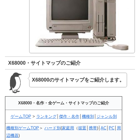
X68000・サイトマップのご紹介
X68000のサイトマップをご紹介します。
X68000・名作・全ゲーム・サイトマップのご紹介
ゲームTOP
>
ランキング
│
傑作・名作
│
機種別
│
ジャンル別
機種別ゲームTOP
＞
ハード別
(
家庭用
（
据置
│
携帯
)│
AC
│
PC
│
周
辺機器
)