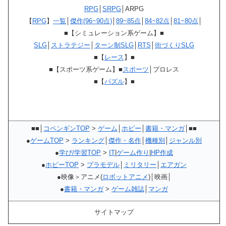
RPG
│
SRPG
│ARPG
【
RPG
】
一覧
│
傑作(96~90点)
│
89~85点
│
84~82点
│
81~80点
│
■【シミュレーション系ゲーム】■
SLG
│
ストラテジー
│
ターン制SLG
│
RTS
│
街づくりSLG
■【
レース
】■
■【スポーツ系ゲーム】■
スポーツ
│プロレス
■【
パズル
】■
■■│
コペンギンTOP
>
ゲーム
│
ホビー
│
書籍・マンガ
│■■
●
ゲームTOP
>
ランキング
│
傑作・名作
│
機種別
│
ジャンル別
●
学び/学習TOP
>
IT
|
ゲーム作り
|
HP作成
●
ホビーTOP
>
プラモデル
│
ミリタリー
│
エアガン
●映像＞アニメ(
ロボットアニメ
)│映画│
●
書籍・マンガ
>
ゲーム雑誌
│
マンガ
サイトマップ