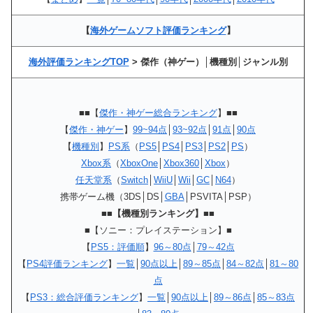
【
海外ゲームソフト評価ランキング
】
海外評価ランキングTOP
> 傑作（神ゲー）│機種別│ジャンル別
■■【
傑作・神ゲー総合ランキング
】■■
【
傑作・神ゲー
】
99~94点
│
93~92点
│
91点
│
90点
【
機種別
】
PS系
（
PS5
│
PS4
│
PS3
│
PS2
│
PS
）
Xbox系
（
XboxOne
│
Xbox360
│
Xbox
）
任天堂系
（
Switch
│
WiiU
│
Wii
│
GC
│
N64
）
携帯ゲーム機（3DS│DS│
GBA
│PSVITA│PSP）
■■【機種別ランキング】■■
■【ソニー：プレイステーション】■
【
PS5：評価順
】
96～80点
│
79～42点
【
PS4評価ランキング
】
一覧
│
90点以上
│
89～85点
│
84～82点
│
81～80
点
【
PS3：総合評価ランキング
】
一覧
│
90点以上
│
89～86点
│
85～83点