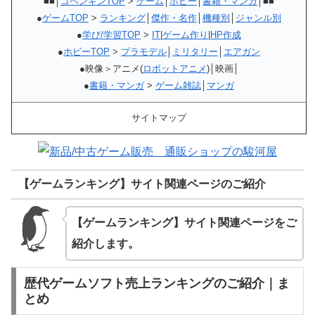
■■│
コペンギンTOP
>
ゲーム
│
ホビー
│
書籍・マンガ
│■■
●
ゲームTOP
>
ランキング
│
傑作・名作
│
機種別
│
ジャンル別
●
学び/学習TOP
>
IT
|
ゲーム作り
|
HP作成
●
ホビーTOP
>
プラモデル
│
ミリタリー
│
エアガン
●映像＞アニメ(
ロボットアニメ
)│映画│
●
書籍・マンガ
>
ゲーム雑誌
│
マンガ
サイトマップ
【ゲームランキング】サイト関連ページのご紹介
【ゲームランキング】サイト関連ページをご
紹介します。
歴代ゲームソフト売上ランキングのご紹介｜ま
とめ