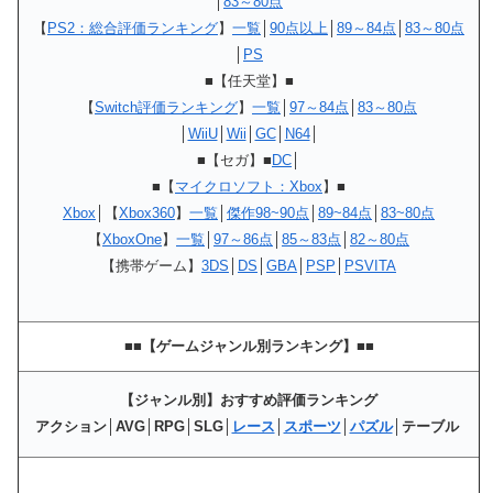
│
83～80点
【
PS2：総合評価ランキング
】
一覧
│
90点以上
│
89～84点
│
83～80点
│
PS
■【任天堂】■
【
Switch評価ランキング
】
一覧
│
97～84点
│
83～80点
│
WiiU
│
Wii
│
GC
│
N64
│
■【セガ】■
DC
│
■【
マイクロソフト：Xbox
】■
Xbox
│【
Xbox360
】
一覧
│
傑作98~90点
│
89~84点
│
83~80点
【
XboxOne
】
一覧
│
97～86点
│
85～83点
│
82～80点
【携帯ゲーム】
3DS
│
DS
│
GBA
│
PSP
│
PSVITA
■■【ゲームジャンル別ランキング】■■
【ジャンル別】おすすめ評価ランキング
アクション│AVG│RPG│SLG│
レース
│
スポーツ
│
パズル
│テーブル