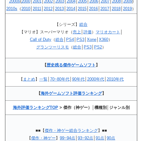
2000s
(
2000
│
2001
│
2002
│
2003
│
2004
│
2005
│
2006
│
2007
│
2008
│
2009
)
2010s
（
2010
│
2011
│
2012
│
2013
│
2014
│
2015
│
2016
│
2017
│
2018
│
2019
）
【シリーズ】
総合
【マリオ】スーパーマリオ（
売上
│
評価
）
マリオカート
│
Call of Duty
（
総合
│
PS4
│
PS3
│
Xone
│
X360
）
グランツーリスモ
（
総合
│
PS3
│
PS2
）
【
歴史残る傑作ゲームソフト
】
【
まとめ
】
一覧
│
70~80年代
│
90年代
│
2000年代
│
2010年代
【
海外ゲームソフト評価ランキング
】
海外評価ランキングTOP
> 傑作（神ゲー）│機種別│ジャンル別
■■【
傑作・神ゲー総合ランキング
】■■
【
傑作・神ゲー
】
99~94点
│
93~92点
│
91点
│
90点