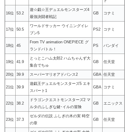
ト
遊☆戯☆王デュエルモンスターズ4
16位
53.2
GB
コナミ
最強決闘者戦記
ワールドサッカー ウイニングイレ
17位
50.5
PS2
コナミ
ブン5
From TV animation ONEPIECE グ
18位
45
PS
バンダイ
ランドバトル！
とっとこハム太郎2 ハムちゃんず大
19位
41.9
GB
任天堂
集合でちゅ
20位
39.9
スーパーマリオアドバンス2
GBA
任天堂
遊戯王デュエルモンスターズ5 エキ
21位
39.9
GBA
コナミ
スパート1
ドラゴンクエストモンスターズ2 マ
22位
38.2
GB
エニックス
ルタのふしぎな鍵･イルの冒険
ゼルダの伝説 ふしぎの木の実 時空
23位
37.3
GB
任天堂
の章