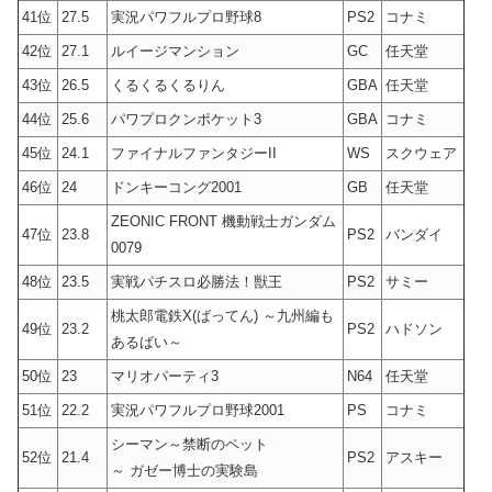
41位
27.5
実況パワフルプロ野球8
PS2
コナミ
42位
27.1
ルイージマンション
GC
任天堂
43位
26.5
くるくるくるりん
GBA
任天堂
44位
25.6
パワプロクンポケット3
GBA
コナミ
45位
24.1
ファイナルファンタジーII
WS
スクウェア
46位
24
ドンキーコング2001
GB
任天堂
ZEONIC FRONT 機動戦士ガンダム
47位
23.8
PS2
バンダイ
0079
48位
23.5
実戦パチスロ必勝法！獣王
PS2
サミー
桃太郎電鉄X(ばってん) ～九州編も
49位
23.2
PS2
ハドソン
あるばい～
50位
23
マリオパーティ3
N64
任天堂
51位
22.2
実況パワフルプロ野球2001
PS
コナミ
シーマン～禁断のペット
52位
21.4
PS2
アスキー
～ ガゼー博士の実験島