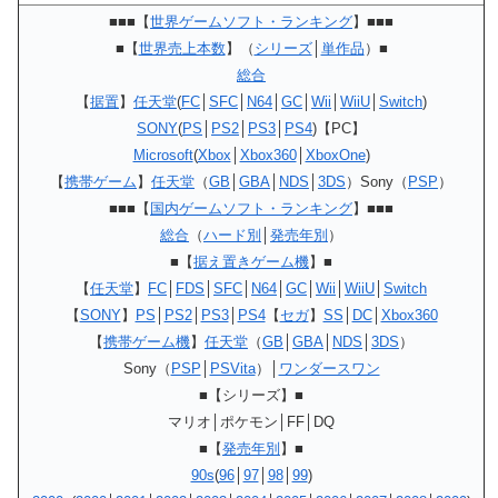
■■■【
世界ゲームソフト・ランキング
】■■■
■【
世界売上本数
】（
シリーズ
│
単作品
）■
総合
【
据置
】
任天堂
(
FC
│
SFC
│
N64
│
GC
│
Wii
│
WiiU
│
Switch
)
SONY
(
PS
│
PS2
│
PS3
│
PS4
)【PC】
Microsoft
(
Xbox
│
Xbox360
│
XboxOne
)
【
携帯ゲーム
】
任天堂
（
GB
│
GBA
│
NDS
│
3DS
）Sony（
PSP
）
■■■【
国内ゲームソフト・ランキング
】■■■
総合
（
ハード別
│
発売年別
）
■【
据え置きゲーム機
】■
【
任天堂
】
FC
│
FDS
│
SFC
│
N64
│
GC
│
Wii
│
WiiU
│
Switch
【
SONY
】
PS
│
PS2
│
PS3
│
PS4
【
セガ
】
SS
│
DC
│
Xbox360
【
携帯ゲーム機
】
任天堂
（
GB
│
GBA
│
NDS
│
3DS
）
Sony（
PSP
│
PSVita
）│
ワンダースワン
■【シリーズ】■
マリオ│ポケモン│FF│DQ
■【
発売年別
】■
90s
(
96
│
97
│
98
│
99
)