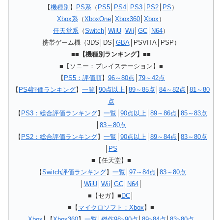
【
機種別
】
PS系
（
PS5
│
PS4
│
PS3
│
PS2
│
PS
）
Xbox系
（
XboxOne
│
Xbox360
│
Xbox
）
任天堂系
（
Switch
│
WiiU
│
Wii
│
GC
│
N64
）
携帯ゲーム機（3DS│DS│
GBA
│PSVITA│PSP）
■■【機種別ランキング】■■
■【ソニー：プレイステーション】■
【
PS5：評価順
】
96～80点
│
79～42点
【
PS4評価ランキング
】
一覧
│
90点以上
│
89～85点
│
84～82点
│
81～80
点
【
PS3：総合評価ランキング
】
一覧
│
90点以上
│
89～86点
│
85～83点
│
83～80点
【
PS2：総合評価ランキング
】
一覧
│
90点以上
│
89～84点
│
83～80点
│
PS
■【任天堂】■
【
Switch評価ランキング
】
一覧
│
97～84点
│
83～80点
│
WiiU
│
Wii
│
GC
│
N64
│
■【セガ】■
DC
│
■【
マイクロソフト：Xbox
】■
Xbox
│【
Xbox360
】
一覧
│
傑作98~90点
│
89~84点
│
83~80点