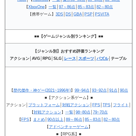
【
XboxOne
】
一覧
│
97～86点
│
85～83点
│
82～80点
【携帯ゲーム】
3DS
│
DS
│
GBA
│
PSP
│
PSVITA
■■【ゲームジャンル別ランキング】■■
【ジャンル別】おすすめ評価ランキング
アクション│AVG│RPG│SLG│
レース
│
スポーツ
│
パズル
│テーブル
【
歴代傑作・神ゲー(2021~1996年)
】
99~94点
│
93~92点
│
91点
│
90点
■【アクション系ゲーム】■
アクション│
プラットフォーム
│
対戦アクション
│
FPS
│
TPS
│
フライト
│
【
対戦アクション
】
一覧
│
98~80点
│
79~70点
【
FPS
】
まとめ
│
90点以上
│
89～86点
│
85～83点
│
82～80点
【
アドベンチャーゲーム
】
■【RPG系】■