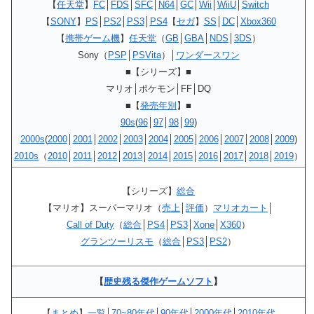
【
任天堂
】
FC
│
FDS
│
SFC
│
N64
│
GC
│
Wii
│
WiiU
│
Switch
【
SONY
】
PS
│
PS2
│
PS3
│
PS4
【
セガ
】
SS
│
DC
│
Xbox360
【
携帯ゲーム機
】
任天堂
（
GB
│
GBA
│
NDS
│
3DS
）
Sony（
PSP
│
PSVita
）│
ワンダースワン
■【シリーズ】■
マリオ│ポケモン│FF│DQ
■【
発売年別
】■
90s
(
96
│
97
│
98
│
99
)
2000s
(
2000
│
2001
│
2002
│
2003
│
2004
│
2005
│
2006
│
2007
│
2008
│
2009
)
2010s
（
2010
│
2011
│
2012
│
2013
│
2014
│
2015
│
2016
│
2017
│
2018
│
2019
）
【シリーズ】
総合
【マリオ】スーパーマリオ（
売上
│
評価
）
マリオカート
│
Call of Duty
（
総合
│
PS4
│
PS3
│
Xone
│
X360
）
グランツーリスモ
（
総合
│
PS3
│
PS2
）
【
歴史残る傑作ゲームソフト
】
【
まとめ
】
一覧
│
70~80年代
│
90年代
│
2000年代
│
2010年代