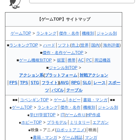
【ゲームTOP】サイトマップ
ゲームTOP
>
ランキング
│
傑作・名作
│
機種別
│
ジャンル別
■
ランキングTOP
>
ハード
│
ソフト
(
売上
(
世界
│
国内
)│
海外評価
)
■
傑作・名作ゲームTOP
>
■
ゲーム機種別TOP
>
据置
│
携帯
│
AC
│
PC
│
周辺機器
■
ジャンル別TOP
>
アクション系
(
プラットフォーム
│
対戦アクション
│
FPS
│
TPS
│
STG
│
フライト
)|
AVG
│
RPG
│
SLG
│
レース
│
スポー
ツ
│
パズル
│
テーブル
■■│
コペンギンTOP
>
ゲーム
│
ホビー
│
書籍・マンガ
│■■
●
ゲームTOP
>
ランキング
│
傑作・名作
│
機種別
│
ジャンル別
●
学び/学習TOP
>
IT
|
ゲーム作り
|
HP作成
●
ホビーTOP
>
プラモデル
│
ミリタリー
│
エアガン
●映像＞アニメ(
ロボットアニメ
)│映画│
●
書籍・マンガ
>
ゲーム雑誌
│
マンガ