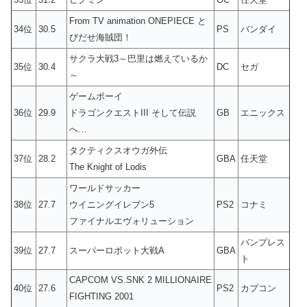
From TV animation ONEPIECE と
34位
30.5
PS
バンダイ
びだせ海賊団！
サクラ大戦3～巴里は燃えているか
35位
30.4
DC
セガ
～
ゲームボーイ
36位
29.9
ドラゴンクエストIII そして伝説
GB
エニックス
へ…
タクティクスオウガ外伝
37位
28.2
GBA
任天堂
The Knight of Lodis
ワールドサッカー
38位
27.7
ウイニングイレブン5
PS2
コナミ
ファイナルエヴォリューション
バンプレス
39位
27.7
スーパーロボット大戦A
GBA
ト
CAPCOM VS.SNK 2 MILLIONAIRE
40位
27.6
PS2
カプコン
FIGHTING 2001