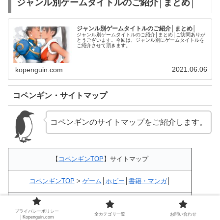
ジャンル別ゲームタイトルのご紹介│まとめ│
ジャンル別ゲームタイトルのご紹介│まとめ│
ジャンル別ゲームタイトルのご紹介│まとめ│ご訪問ありが
とうございます。今回は、ジャンル別にゲームタイトルを
ご紹介させて頂きます。
2021.06.06
kopenguin.com
コペンギン・サイトマップ
コペンギンのサイトマップをご紹介します。
【
コペンギンTOP
】サイトマップ
コペンギンTOP
>
ゲーム
│
ホビー
│
書籍・マンガ
│
■■│
コペンギンTOP
>
ゲーム
│
ホビー
│
書籍・マンガ
│■■
●
ゲームTOP
>
ランキング
│
傑作・名作
│
機種別
│
ジャンル別
プライバシーポリシー
全カテゴリ一覧
お問い合わせ
│Kopenguin.com