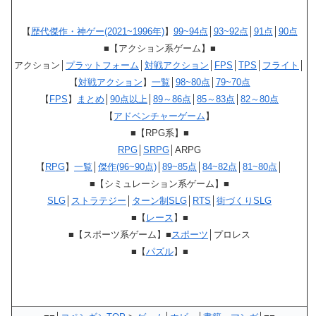
【
歴代傑作・神ゲー(2021~1996年)
】
99~94点
│
93~92点
│
91点
│
90点
■【アクション系ゲーム】■
アクション│
プラットフォーム
│
対戦アクション
│
FPS
│
TPS
│
フライト
│
【
対戦アクション
】
一覧
│
98~80点
│
79~70点
【
FPS
】
まとめ
│
90点以上
│
89～86点
│
85～83点
│
82～80点
【
アドベンチャーゲーム
】
■【RPG系】■
RPG
│
SRPG
│ARPG
【
RPG
】
一覧
│
傑作(96~90点)
│
89~85点
│
84~82点
│
81~80点
│
■【シミュレーション系ゲーム】■
SLG
│
ストラテジー
│
ターン制SLG
│
RTS
│
街づくりSLG
■【
レース
】■
■【スポーツ系ゲーム】■
スポーツ
│プロレス
■【
パズル
】■