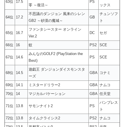
63位
17.5
PS
零 ～復活～
ックス
不思議のダンジョン 風来のシレン
チュンソフ
64位
17.2
GB
GB2 ～砂漠の魔城～
ト
ファンタシースター オンライン
65位
16.7
DC
セガ
Ver.2
66位
16
蚊
PS2
SCE
みんなのGOLF2 (PlayStation the
67位
14.6
PS
SCE
Best)
遊戯王 ダンジョンダイスモンスタ
68位
14.5
GBA
コナミ
ーズ
69位
14.1
ミスタードリラー2
GBA
ナムコ
70位
14
マジカルバケーション
GBA
任天堂
バンプレス
71位
13.8
サモンナイト2
PS
ト
72位
13.8
タイムクライシス2
PS2
ナムコ
73位
13.5
首都高バトル0
PS2
元気