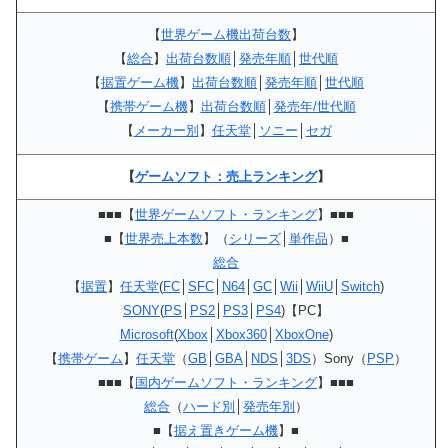
【
世界ゲーム機出荷台数
】
【
総合
】
出荷台数順
│
発売年順
│
世代順
【
据置ゲーム機
】
出荷台数順
│
発売年順
│
世代順
【
携帯ゲーム機
】
出荷台数順
│
発売年/世代順
【
メーカー別
】
任天堂
│
ソニー
│
セガ
【
ゲームソフト：売上ランキング
】
■■■【
世界ゲームソフト・ランキング
】■■■
■【
世界売上本数
】（
シリーズ
│
単作品
）■
総合
【
据置
】
任天堂
(
FC
│
SFC
│
N64
│
GC
│
Wii
│
WiiU
│
Switch
)
SONY
(
PS
│
PS2
│
PS3
│
PS4
)【PC】
Microsoft
(
Xbox
│
Xbox360
│
XboxOne
)
【
携帯ゲーム
】
任天堂
（
GB
│
GBA
│
NDS
│
3DS
）Sony（
PSP
）
■■■【
国内ゲームソフト・ランキング
】■■■
総合
（
ハード別
│
発売年別
）
■【
据え置きゲーム機
】■