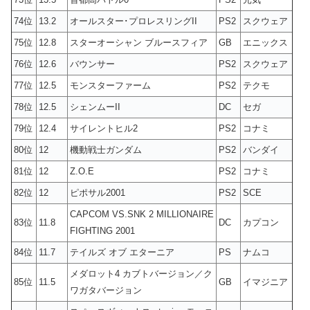
74位
13.2
オールスター･プロレスリングII
PS2
スクウェア
75位
12.8
スターオーシャン ブルースフィア
GB
エニックス
76位
12.6
バウンサー
PS2
スクウェア
77位
12.5
モンスターファーム
PS2
テクモ
78位
12.5
シェンムーII
DC
セガ
79位
12.4
サイレントヒル2
PS2
コナミ
80位
12
機動戦士ガンダム
PS2
バンダイ
81位
12
Z.O.E
PS2
コナミ
82位
12
ピポサル2001
PS2
SCE
CAPCOM VS.SNK 2 MILLIONAIRE
83位
11.8
DC
カプコン
FIGHTING 2001
84位
11.7
テイルズ オブ エターニア
PS
ナムコ
メダロット4 カブトバージョン／ク
85位
11.5
GB
イマジニア
ワガタバージョン