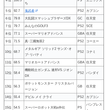
４位
100.5
PS
エニックス
ち
５位
92.7
鬼武者
PS2
カプコン
６位
79.8
大乱闘スマッシュブラザーズDX
GC
任天堂
７位
79.7
みんなのGOLF3
PS2
SCE
８位
77.1
スーパーマリオアドバンス
GBA
任天堂
９位
71.5
真･三國無双2
PS2
コーエー
メタルギア ソリッド2 サンズ･オ
10位
68.7
PS2
コナミ
ブ･リバティ
11位
68.5
マリオカートアドバンス
GBA
任天堂
機動戦士ガンダム 連邦VS.ジオン
12位
58.4
PS2
バンダイ
DX
ポケットモンスター クリスタルバ
13位
56.3
GB
任天堂
ージョン
14位
55.4
デビル メイ クライ
PS2
カプコン
バンプレス
15位
54.5
スーパーロボット大戦α外伝
PS