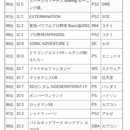
スペースヴィーナス starring モーニ
86位
11.5
PS2
SME
ング娘。
87位
11.2
EXTERMINATION
PS2
SCE
88位
11.2
実況パワフルプロ野球 Basic版2001
N64
コナミ
89位
11.1
プロ野球JAPAN2001
PS2
コナミ
90位
10.8
SONIC ADVENTURE 2
DC
セガ
ドラゴンクエストVII～エデンの戦
91位
10.8
PS
エニックス
士たち～
92位
10.7
ファイナルファンタジー
WS
スクウェア
93位
10.7
マリオテニスGB
GB
任天堂
94位
10.7
SDガンダム GGENERATION-F.I.F
PS
バンダイ
95位
10.5
ボンバーマンランド
PS
ハドソン
96位
10.3
ロックマンX6
PS
カプコン
97位
10.3
シャドウ ハーツ
PS2
アルゼ
バトルネットワーク ロックマン エ
98位
10.2
GBA
カプコン
グゼ2