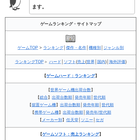
ます。
ゲームランキング・サイトマップ
ゲームTOP
>
ランキング
│
傑作・名作
│
機種別
│
ジャンル別
ランキングTOP
＞
ハード
│
ソフト
(
売上
(
世界
│
国内
)│
海外評価
)
【
ゲームハード：ランキング
】
【
世界ゲーム機出荷台数
】
【
総合
】
出荷台数順
│
発売年順
│
世代順
【
据置ゲーム機
】
出荷台数順
│
発売年順
│
世代順
【
携帯ゲーム機
】
出荷台数順
│
発売年/世代順
【
メーカー別
】
任天堂
│
ソニー
│
セガ
【
ゲームソフト：売上ランキング
】