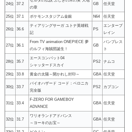
ゼルダの伝説 ふしぎの木の実 大地
24位
37.2
GB
任天堂
の章
25位
37.1
ポケモンスタジアム金銀
N64
任天堂
ティアリングサーガ ユトナ英雄戦
エンターブ
26位
36.6
PS
記
レイン
From TV animation ONEPIECE 夢
バンプレス
27位
36.1
GB
のルフィ海賊団誕生！
ト
エースコンバット04
28位
35.7
PS2
ナムコ
シャッタードスカイ
29位
33.8
黄金の太陽～開かれし封印～
GBA
任天堂
バイオハザード コード：ベロニカ
30位
33.7
PS2
カプコン
完全版
F-ZERO FOR GAMEBOY
31位
33.4
GBA
任天堂
ADVANCE
ワリオランドアドバンス
32位
31.7
GBA
任天堂
～ヨーキのお宝～
33位
31.2
ピクミン
GC
任天堂