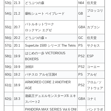
53位
21.3
どうぶつの森
N64
任天堂
ブロッコリ
54位
21.2
爆転シュート ベイブレード
GB
ー
バトルネットワーク
55位
20.7
GBA
カプコン
ロックマン エグゼ
56位
20.2
どうぶつの森＋
GC
任天堂
57位
20.1
SuperLite 1500 シリーズ The Tetris
PS
サクセス
はじめの一歩 VICTORIOUS
58位
19.9
PS2
ESP
BOXERS
59位
19.9
決戦II
PS2
コーエー
60位
19.2
パチスロ アルゼ王国4
PS
アルゼ
ARMORED CORE 2 ANOTHER
フロム･ソ
61位
18.9
PS2
AGE
フトウェア
遊戯王デュエルモンスターズ6 エキ
62位
18.3
GBA
コナミ
スパート2
PANDORA MAX SERIES Vol.6 ONI
パンドラボ