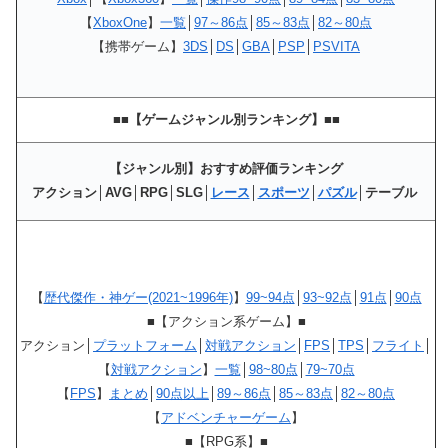
【
XboxOne
】
一覧
│
97～86点
│
85～83点
│
82～80点
【携帯ゲーム】
3DS
│
DS
│
GBA
│
PSP
│
PSVITA
■■【ゲームジャンル別ランキング】■■
【ジャンル別】おすすめ評価ランキング
アクション│AVG│RPG│SLG│
レース
│
スポーツ
│
パズル
│テーブル
【
歴代傑作・神ゲー(2021~1996年)
】
99~94点
│
93~92点
│
91点
│
90点
■【アクション系ゲーム】■
アクション│
プラットフォーム
│
対戦アクション
│
FPS
│
TPS
│
フライト
│
【
対戦アクション
】
一覧
│
98~80点
│
79~70点
【
FPS
】
まとめ
│
90点以上
│
89～86点
│
85～83点
│
82～80点
【
アドベンチャーゲーム
】
■【RPG系】■