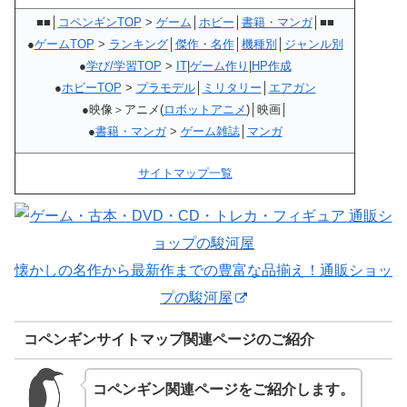
■■│
コペンギンTOP
>
ゲーム
│
ホビー
│
書籍・マンガ
│■■
●
ゲームTOP
>
ランキング
│
傑作・名作
│
機種別
│
ジャンル別
●
学び/学習TOP
>
IT
|
ゲーム作り
|
HP作成
●
ホビーTOP
>
プラモデル
│
ミリタリー
│
エアガン
●映像＞アニメ(
ロボットアニメ
)│映画│
●
書籍・マンガ
>
ゲーム雑誌
│
マンガ
サイトマップ一覧
懐かしの名作から最新作までの豊富な品揃え！通販ショッ
プの駿河屋
コペンギンサイトマップ関連ページのご紹介
コペンギン関連ページをご紹介します。