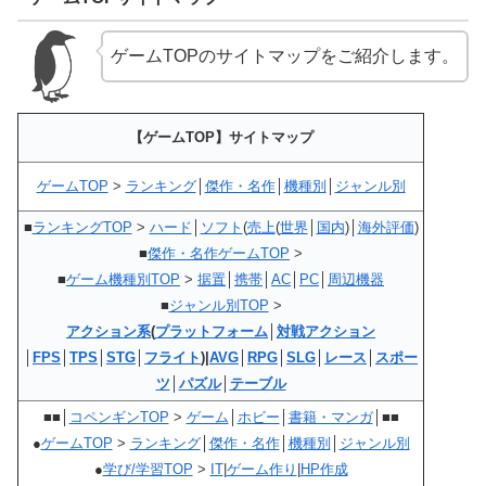
ゲームTOPのサイトマップをご紹介します。
【ゲームTOP】サイトマップ
ゲームTOP
>
ランキング
│
傑作・名作
│
機種別
│
ジャンル別
■
ランキングTOP
>
ハード
│
ソフト
(
売上
(
世界
│
国内
)│
海外評価
)
■
傑作・名作ゲームTOP
>
■
ゲーム機種別TOP
>
据置
│
携帯
│
AC
│
PC
│
周辺機器
■
ジャンル別TOP
>
アクション系
(
プラットフォーム
│
対戦アクション
│
FPS
│
TPS
│
STG
│
フライト
)|
AVG
│
RPG
│
SLG
│
レース
│
スポー
ツ
│
パズル
│
テーブル
■■│
コペンギンTOP
>
ゲーム
│
ホビー
│
書籍・マンガ
│■■
●
ゲームTOP
>
ランキング
│
傑作・名作
│
機種別
│
ジャンル別
●
学び/学習TOP
>
IT
|
ゲーム作り
|
HP作成