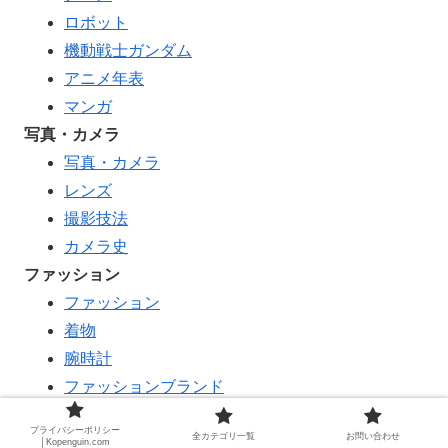
ロボット
機動戦士ガンダム
アニメ年表
マンガ
写真・カメラ
写真・カメラ
レンズ
撮影技法
カメラ史
ファッション
ファッション
着物
腕時計
ファッションブランド
服飾史
プライバシーポリシー
全カテゴリ一覧
お問い合わせ
学び・DIY
│Kopenguin.com