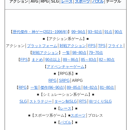
アクション│AVG│RPG│SLG│
レース
│
スポーツ
│
パズル
│テーブル
【
歴代傑作・神ゲー(2021~1996年)
】
99~94点
│
93~92点
│
91点
│
90点
■【アクション系ゲーム】■
アクション│
プラットフォーム
│
対戦アクション
│
FPS
│
TPS
│
フライト
│
【
対戦アクション
】
一覧
│
98~80点
│
79~70点
【
FPS
】
まとめ
│
90点以上
│
89～86点
│
85～83点
│
82～80点
【
アドベンチャーゲーム
】
■【RPG系】■
RPG
│
SRPG
│ARPG
【
RPG
】
一覧
│
傑作(96~90点)
│
89~85点
│
84~82点
│
81~80点
│
■【シミュレーション系ゲーム】■
SLG
│
ストラテジー
│
ターン制SLG
│
RTS
│
街づくりSLG
■【
レース
】■
■【スポーツ系ゲーム】■
スポーツ
│プロレス
■【
パズル
】■