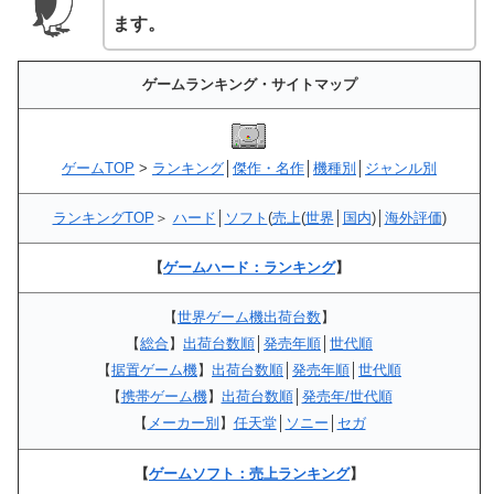
ます。
ゲームランキング・サイトマップ
ゲームTOP
>
ランキング
│
傑作・名作
│
機種別
│
ジャンル別
ランキングTOP
＞
ハード
│
ソフト
(
売上
(
世界
│
国内
)│
海外評価
)
【
ゲームハード：ランキング
】
【
世界ゲーム機出荷台数
】
【
総合
】
出荷台数順
│
発売年順
│
世代順
【
据置ゲーム機
】
出荷台数順
│
発売年順
│
世代順
【
携帯ゲーム機
】
出荷台数順
│
発売年/世代順
【
メーカー別
】
任天堂
│
ソニー
│
セガ
【
ゲームソフト：売上ランキング
】