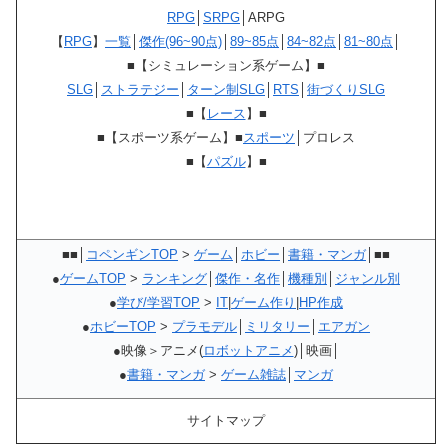
RPG
│
SRPG
│ARPG
【
RPG
】
一覧
│
傑作(96~90点)
│
89~85点
│
84~82点
│
81~80点
│
■【シミュレーション系ゲーム】■
SLG
│
ストラテジー
│
ターン制SLG
│
RTS
│
街づくりSLG
■【
レース
】■
■【スポーツ系ゲーム】■
スポーツ
│プロレス
■【
パズル
】■
■■│
コペンギンTOP
>
ゲーム
│
ホビー
│
書籍・マンガ
│■■
●
ゲームTOP
>
ランキング
│
傑作・名作
│
機種別
│
ジャンル別
●
学び/学習TOP
>
IT
|
ゲーム作り
|
HP作成
●
ホビーTOP
>
プラモデル
│
ミリタリー
│
エアガン
●映像＞アニメ(
ロボットアニメ
)│映画│
●
書籍・マンガ
>
ゲーム雑誌
│
マンガ
サイトマップ