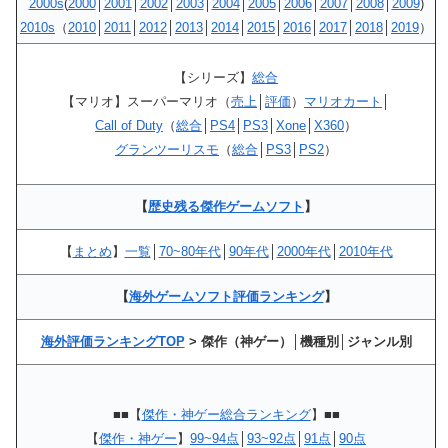
2000s
(
2000
│
2001
│
2002
│
2003
│
2004
│
2005
│
2006
│
2007
│
2008
│
2009
)
2010s
（
2010
│
2011
│
2012
│
2013
│
2014
│
2015
│
2016
│
2017
│
2018
│
2019
）
【シリーズ】
総合
【マリオ】スーパーマリオ（
売上
│
評価
）
マリオカート
│
Call of Duty
（
総合
│
PS4
│
PS3
│
Xone
│
X360
）
グランツーリスモ
（
総合
│
PS3
│
PS2
）
【
歴史残る傑作ゲームソフト
】
【
まとめ
】
一覧
│
70~80年代
│
90年代
│
2000年代
│
2010年代
【
海外ゲームソフト評価ランキング
】
海外評価ランキングTOP
> 傑作（神ゲー）│機種別│ジャンル別
■■【
傑作・神ゲー総合ランキング
】■■
【
傑作・神ゲー
】
99~94点
│
93~92点
│
91点
│
90点