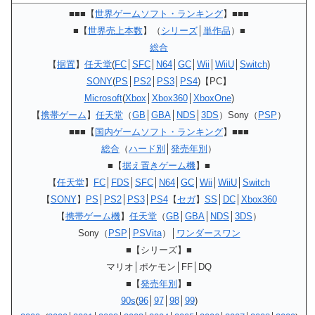
■■■【
世界ゲームソフト・ランキング
】■■■
■【
世界売上本数
】（
シリーズ
│
単作品
）■
総合
【
据置
】
任天堂
(
FC
│
SFC
│
N64
│
GC
│
Wii
│
WiiU
│
Switch
)
SONY
(
PS
│
PS2
│
PS3
│
PS4
)【PC】
Microsoft
(
Xbox
│
Xbox360
│
XboxOne
)
【
携帯ゲーム
】
任天堂
（
GB
│
GBA
│
NDS
│
3DS
）Sony（
PSP
）
■■■【
国内ゲームソフト・ランキング
】■■■
総合
（
ハード別
│
発売年別
）
■【
据え置きゲーム機
】■
【
任天堂
】
FC
│
FDS
│
SFC
│
N64
│
GC
│
Wii
│
WiiU
│
Switch
【
SONY
】
PS
│
PS2
│
PS3
│
PS4
【
セガ
】
SS
│
DC
│
Xbox360
【
携帯ゲーム機
】
任天堂
（
GB
│
GBA
│
NDS
│
3DS
）
Sony（
PSP
│
PSVita
）│
ワンダースワン
■【シリーズ】■
マリオ│ポケモン│FF│DQ
■【
発売年別
】■
90s
(
96
│
97
│
98
│
99
)