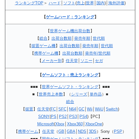
ランキングTOP
＞
ハード
│
ソフト
(
売上
(
世界
│
国内
)│
海外評価
)
【
ゲームハード：ランキング
】
【
世界ゲーム機出荷台数
】
【
総合
】
出荷台数順
│
発売年順
│
世代順
【
据置ゲーム機
】
出荷台数順
│
発売年順
│
世代順
【
携帯ゲーム機
】
出荷台数順
│
発売年/世代順
【
メーカー別
】
任天堂
│
ソニー
│
セガ
【
ゲームソフト：売上ランキング
】
■■■【
世界ゲームソフト・ランキング
】■■■
■【
世界売上本数
】（
シリーズ
│
単作品
）■
総合
【
据置
】
任天堂
(
FC
│
SFC
│
N64
│
GC
│
Wii
│
WiiU
│
Switch
)
SONY
(
PS
│
PS2
│
PS3
│
PS4
)【PC】
Microsoft
(
Xbox
│
Xbox360
│
XboxOne
)
【
携帯ゲーム
】
任天堂
（
GB
│
GBA
│
NDS
│
3DS
）Sony（
PSP
）
■■■【
国内ゲームソフト・ランキング
】■■■