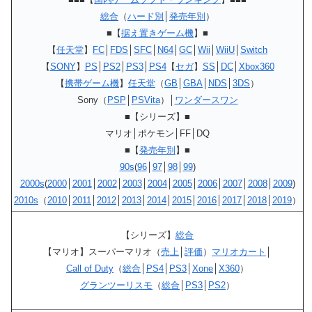
総合
（
ハード別
│
発売年別
）
■【
据え置きゲーム機
】■
【
任天堂
】
FC
│
FDS
│
SFC
│
N64
│
GC
│
Wii
│
WiiU
│
Switch
【
SONY
】
PS
│
PS2
│
PS3
│
PS4
【
セガ
】
SS
│
DC
│
Xbox360
【
携帯ゲーム機
】
任天堂
（
GB
│
GBA
│
NDS
│
3DS
）
Sony（
PSP
│
PSVita
）│
ワンダースワン
■【シリーズ】■
マリオ│ポケモン│FF│DQ
■【
発売年別
】■
90s
(
96
│
97
│
98
│
99
)
2000s
(
2000
│
2001
│
2002
│
2003
│
2004
│
2005
│
2006
│
2007
│
2008
│
2009
)
2010s
（
2010
│
2011
│
2012
│
2013
│
2014
│
2015
│
2016
│
2017
│
2018
│
2019
）
【シリーズ】
総合
【マリオ】スーパーマリオ（
売上
│
評価
）
マリオカート
│
Call of Duty
（
総合
│
PS4
│
PS3
│
Xone
│
X360
）
グランツーリスモ
（
総合
│
PS3
│
PS2
）