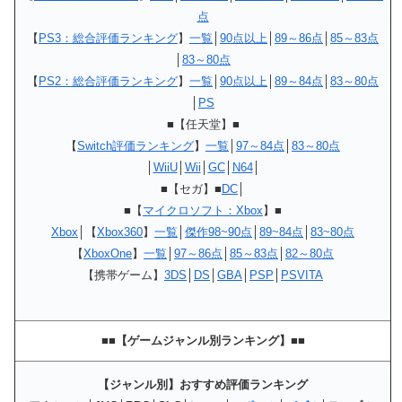
点
【
PS3：総合評価ランキング
】
一覧
│
90点以上
│
89～86点
│
85～83点
│
83～80点
【
PS2：総合評価ランキング
】
一覧
│
90点以上
│
89～84点
│
83～80点
│
PS
■【任天堂】■
【
Switch評価ランキング
】
一覧
│
97～84点
│
83～80点
│
WiiU
│
Wii
│
GC
│
N64
│
■【セガ】■
DC
│
■【
マイクロソフト：Xbox
】■
Xbox
│【
Xbox360
】
一覧
│
傑作98~90点
│
89~84点
│
83~80点
【
XboxOne
】
一覧
│
97～86点
│
85～83点
│
82～80点
【携帯ゲーム】
3DS
│
DS
│
GBA
│
PSP
│
PSVITA
■■【ゲームジャンル別ランキング】■■
【ジャンル別】おすすめ評価ランキング