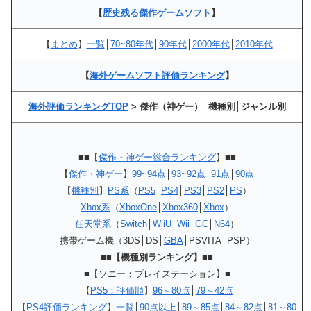
【
歴史残る傑作ゲームソフト
】
【
まとめ
】
一覧
│
70~80年代
│
90年代
│
2000年代
│
2010年代
【
海外ゲームソフト評価ランキング
】
海外評価ランキングTOP
> 傑作（神ゲー）│機種別│ジャンル別
■■【
傑作・神ゲー総合ランキング
】■■
【
傑作・神ゲー
】
99~94点
│
93~92点
│
91点
│
90点
【
機種別
】
PS系
（
PS5
│
PS4
│
PS3
│
PS2
│
PS
）
Xbox系
（
XboxOne
│
Xbox360
│
Xbox
）
任天堂系
（
Switch
│
WiiU
│
Wii
│
GC
│
N64
）
携帯ゲーム機（3DS│DS│
GBA
│PSVITA│PSP）
■■【機種別ランキング】■■
■【ソニー：プレイステーション】■
【
PS5：評価順
】
96～80点
│
79～42点
【
PS4評価ランキング
】
一覧
│
90点以上
│
89～85点
│
84～82点
│
81～80