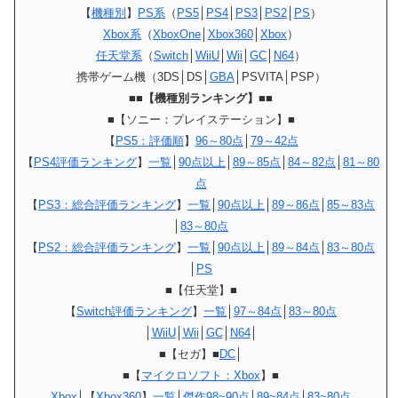
【
機種別
】
PS系
（
PS5
│
PS4
│
PS3
│
PS2
│
PS
）
Xbox系
（
XboxOne
│
Xbox360
│
Xbox
）
任天堂系
（
Switch
│
WiiU
│
Wii
│
GC
│
N64
）
携帯ゲーム機（3DS│DS│
GBA
│PSVITA│PSP）
■■【機種別ランキング】■■
■【ソニー：プレイステーション】■
【
PS5：評価順
】
96～80点
│
79～42点
【
PS4評価ランキング
】
一覧
│
90点以上
│
89～85点
│
84～82点
│
81～80
点
【
PS3：総合評価ランキング
】
一覧
│
90点以上
│
89～86点
│
85～83点
│
83～80点
【
PS2：総合評価ランキング
】
一覧
│
90点以上
│
89～84点
│
83～80点
│
PS
■【任天堂】■
【
Switch評価ランキング
】
一覧
│
97～84点
│
83～80点
│
WiiU
│
Wii
│
GC
│
N64
│
■【セガ】■
DC
│
■【
マイクロソフト：Xbox
】■
Xbox
│【
Xbox360
】
一覧
│
傑作98~90点
│
89~84点
│
83~80点