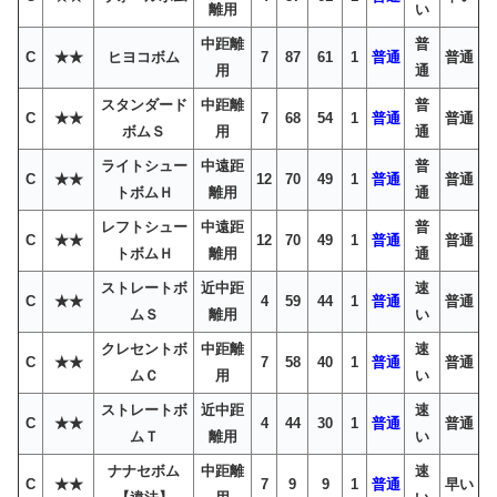
離用
い
中距離
普
C
★★
ヒヨコボム
7
87
61
1
普通
普通
用
通
スタンダード
中距離
普
C
★★
7
68
54
1
普通
普通
ボムＳ
用
通
ライトシュー
中遠距
普
C
★★
12
70
49
1
普通
普通
トボムＨ
離用
通
レフトシュー
中遠距
普
C
★★
12
70
49
1
普通
普通
トボムＨ
離用
通
ストレートボ
近中距
速
C
★★
4
59
44
1
普通
普通
ムＳ
離用
い
クレセントボ
中距離
速
C
★★
7
58
40
1
普通
普通
ムＣ
用
い
ストレートボ
近中距
速
C
★★
4
44
30
1
普通
普通
ムＴ
離用
い
ナナセボム
中距離
速
C
★★
7
9
9
1
普通
早い