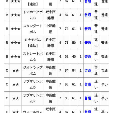
B
★★★
7
87
61
1
普通
普通
【違法】
用
通
トマホークボ
近中距
普
B
★★★
4
87
61
1
普通
普通
ムＧ
離用
通
スタンダード
中距離
普
B
★★★
7
79
61
1
普通
普通
ボム
用
通
ミナモボム
近中距
速
B
★★★
4
71
50
1
普通
普通
【違法】
離用
い
ストレートボ
近中距
速
B
★★★
4
59
40
1
普通
普通
ムＧ
離用
い
ジオトラップ
中距離
普
C
★★
7
84
84
1
普通
普通
ボム
用
通
サブマリンボ
中距離
遅
C
★★
7
98
61
1
普通
早い
ムＤ
用
い
サブマリンボ
中距離
遅
C
★★
7
98
61
1
普通
早い
ムＰ
用
い
近中距
速
C
★★
ウォールボム
4
87
61
1
普通
早い