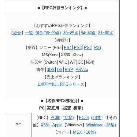
■【RPG評価ランキング】■
【おすすめRPG評価ランキング】
【
総合
】
一覧
│
傑作(96~90点)
│
89~85点
│
84~82点
│
81~80点
│
【機種別】
【据置】ソニー (PS5│
PS4
│
PS3
│
PS2
│
PS
)
MS(Xone│X360│Xbox)
任天堂 (Switch│WiiU│Wii│GC│N64)
携帯│
3DS
│
DS
│
PSP
│
PSVita
【売上げランキング】
100万本以上RPGシリーズ
│
■【名作RPG:機種別】■
PC│家庭用（据置│携帯）
【NEC】
PC98
（
18禁
）│
PC88
（
18禁
）【その
PC
他】
X68k
│
Apple
【Windows】
Windows
（
18禁
）
【ホビー】
MSX
（
18禁
）