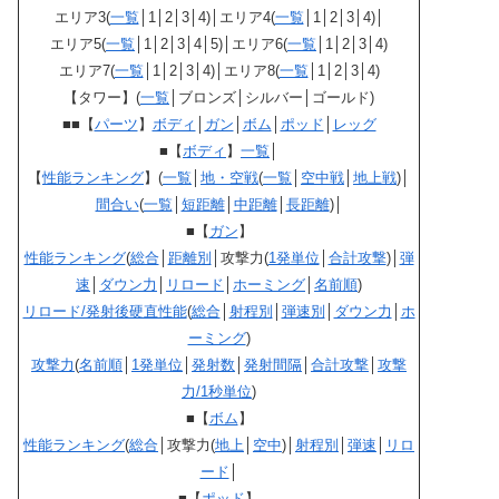
エリア3(
一覧
│1│2│3│4)│エリア4(
一覧
│1│2│3│4)│
エリア5(
一覧
│1│2│3│4│5)│エリア6(
一覧
│1│2│3│4)
エリア7(
一覧
│1│2│3│4)│エリア8(
一覧
│1│2│3│4)
【タワー】(
一覧
│ブロンズ│シルバー│ゴールド)
■■【
パーツ
】
ボディ
│
ガン
│
ボム
│
ポッド
│
レッグ
■【
ボディ
】
一覧
│
【
性能ランキング
】(
一覧
│
地・空戦
(
一覧
│
空中戦
│
地上戦
)│
間合い
(
一覧
│
短距離
│
中距離
│
長距離
)│
■【
ガン
】
性能ランキング
(
総合
│
距離別
│攻撃力(
1発単位
│
合計攻撃
)│
弾
速
│
ダウン力
│
リロード
│
ホーミング
│
名前順
)
リロード/発射後硬直性能
(
総合
│
射程別
│
弾速別
│
ダウン力
│
ホ
ーミング
)
攻撃力
(
名前順
│
1発単位
│
発射数
│
発射間隔
│
合計攻撃
│
攻撃
力/1秒単位
)
■【
ボム
】
性能ランキング
(
総合
│攻撃力(
地上
│
空中
)│
射程別
│
弾速
│
リロ
ード
│
■【
ポッド
】