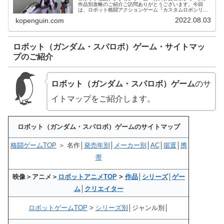
作品別攻略のご紹介ご訪問ありがとうございます。今回
は、ロボット格闘アクションゲーム『カスタムロボシリー
ズ』作品別攻略についてご紹介します。カスタムロボ | ゲ
2022.08.03
kopenguin.com
ーム | 中古・新品通販の駿河...
ロボット（ガンダム・スパロボ）ゲーム・サイトマッ
プのご紹介
ロボット（ガンダム・スパロボ）ゲーム
のサ
イトマップをご紹介します。
ロボット（ガンダム・スパロボ）ゲームのサイトマップ
格闘ゲームTOP
＞ 名作│
発売年別
│
メーカー別
│
AC
│
据置
│
携
帯
映像＞アニメ＞
ロボットアニメTOP
>
作品
│
シリーズ
│
ゲー
ム
│
クリエイター
ロボットゲームTOP
>
シリーズ別
│ジャンル別│