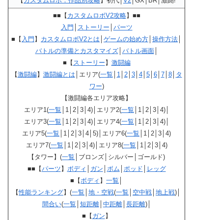
【
カスタムロボ：作品別攻略
】初代│
V2
│GX│BR│激闘!
■■【
カスタムロボV2攻略
】■■
入門
│
ストーリー
│
パーツ
■【
入門
】
カスタムロボV2とは
│
ゲームの始め方
│
操作方法
│
バトルの準備とカスタマイズ
│
バトル画面
│
■【
ストーリー
】
激闘編
【
激闘編
】
激闘編とは
│エリア(
一覧
│
1
│
2
│
3
│
4
│
5
│
6
│
7
│
8
│
タ
ワー
)
【激闘編各エリア攻略】
エリア1(
一覧
│1│2│3│4)│エリア2(
一覧
│1│2│3│4)│
エリア3(
一覧
│1│2│3│4)│エリア4(
一覧
│1│2│3│4)│
エリア5(
一覧
│1│2│3│4│5)│エリア6(
一覧
│1│2│3│4)
エリア7(
一覧
│1│2│3│4)│エリア8(
一覧
│1│2│3│4)
【タワー】(
一覧
│ブロンズ│シルバー│ゴールド)
■■【
パーツ
】
ボディ
│
ガン
│
ボム
│
ポッド
│
レッグ
■【
ボディ
】
一覧
│
【
性能ランキング
】(
一覧
│
地・空戦
(
一覧
│
空中戦
│
地上戦
)│
間合い
(
一覧
│
短距離
│
中距離
│
長距離
)│
■【
ガン
】