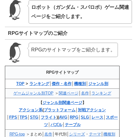
ロボット（ガンダム・スパロボ）ゲーム関連
ページをご紹介します。
RPGサイトマップのご紹介
RPGのサイトマップをご紹介します。
RPGサイトマップ
TOP
>
ランキング
│
傑作・名作
│
機種別
│
ジャンル別
ゲームジャンル別TOP
＞
関連ページ
│
名作
│
ランキング
【
ジャンル別関連ページ
】
アクション系
(
プラットフォーム
│
対戦アクション
│
FPS
│
TPS
│
STG
│
フライト
)|
AVG
│
RPG
│
SLG
│
レース
│
スポー
ツ
│
パズル
│
テーブル
RPG-top
＞まとめ│
名作
│年代別│
シリーズ
・
テーマ
│
機種別