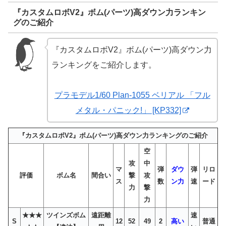
『カスタムロボV2』ボム(パーツ)高ダウン力ランキン
グのご紹介
『カスタムロボV2』ボム(パーツ)高ダウン力
ランキングをご紹介します。
プラモデル1/60 Plan-1055 ベリアル 「フル
メタル・パニック!」 [KP332]
『カスタムロボV2』ボム(パーツ)高ダウン力ランキングのご紹介
空
攻
中
マ
弾
ダウ
弾
リロ
評価
ボム名
間合い
撃
攻
ス
数
ン力
速
ード
力
撃
力
★★★
ツインズボム
遠距離
速
S
12
52
49
2
高い
普通