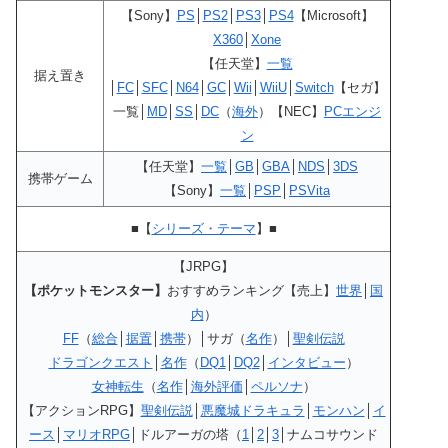
【Sony】
PS
│
PS2
│
PS3
│
PS4
【Microsoft】
X360
│
Xone
【任天堂】
一覧
据え置き
│
FC
│
SFC
│
N64
│
GC
│
Wii
│
WiiU
│
Switch
【セガ】
一覧│
MD
│
SS
│
DC
（
海外
）【NEC】
PCエンジ
ン
【任天堂】
一覧
│
GB
│
GBA
│
NDS
│
3DS
携帯ゲーム
【Sony】
一覧
│
PSP
│
PSVita
■【
シリーズ・テーマ
】■
【JRPG】
【ポケットモンスター】
おすすめランキング【売上】
世界
│
国
内
）
FF
（
総合
│
据置
│
携帯
）│サガ（
名作
）│
聖剣伝説
ドラゴンクエスト
│
名作
（
DQ1
│
DQ2
│
インタビュー
）
女神転生
（
名作
│
海外評価
│
ペルソナ
）
【アクションRPG】
聖剣伝説
│
悪魔城ドラキュラ
│
モンハン
│
イ
ース
│
マリオRPG
│ドルアーガの塔（
1
│
2
│
3
│ナムコサウンド