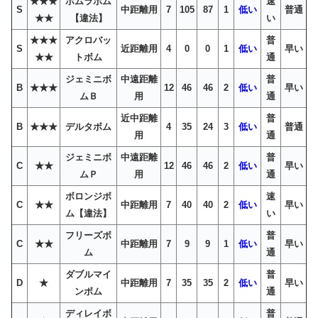
★★★
ホムラボム
速
S
中距離用
7
105
87
1
低い
普通
★★
【違法】
い
★★★
アクロバッ
普
S
近距離用
4
0
0
1
低い
早い
★★
トボム
通
ジェミニボ
中遠距離
普
B
★★★
12
46
46
2
低い
早い
ムＢ
用
通
近中距離
普
B
★★★
デルタボム
4
35
24
3
低い
普通
用
通
ジェミニボ
中遠距離
普
C
★★
12
46
46
2
低い
早い
ムＰ
用
通
ボロンジボ
速
C
★★
中距離用
7
40
40
2
低い
早い
ム【違法】
い
フリーズボ
普
C
★★
中距離用
7
9
9
1
低い
早い
ム
通
ダブルマイ
普
D
★
中距離用
7
35
35
2
低い
早い
ンボム
通
ディレイボ
普