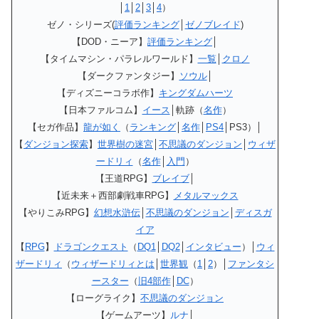
│
1
│
2
│
3
│
4
）
ゼノ・シリーズ(
評価ランキング
│
ゼノブレイド
)
【DOD・ニーア】
評価ランキング
│
【タイムマシン・パラレルワールド】
一覧
│
クロノ
【ダークファンタジー】
ソウル
│
【ディズニーコラボ作】
キングダムハーツ
【日本ファルコム】
イース
│軌跡（
名作
）
【セガ作品】
龍が如く
（
ランキング
│
名作
│
PS4
│PS3）│
【
ダンジョン探索
】
世界樹の迷宮
│
不思議のダンジョン
│
ウィザ
ードリィ
（
名作
│
入門
）
【王道RPG】
ブレイブ
│
【近未来＋西部劇戦車RPG】
メタルマックス
【やりこみRPG】
幻想水滸伝
│
不思議のダンジョン
│
ディスガ
イア
【
RPG
】
ドラゴンクエスト
（
DQ1
│
DQ2
│
インタビュー
）│
ウィ
ザードリィ
（
ウィザードリィとは
│
世界観
（
1
│
2
）│
ファンタシ
ースター
（
旧4部作
│
DC
）
【ローグライク】
不思議のダンジョン
【ゲームアーツ】
ルナ
│