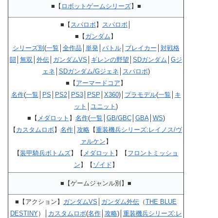
■【
ロボットゲームシリーズ
】■
■【
スパロボ
】
スパロボ
│
■【
ガンダム
】
シリーズ別
(
一覧
│
全作品
│
単発
│
バトル
│
ブレイカー
│
対戦格
闘
│
無双
│
外伝
│
ガンダムVS
│
ギレンの野望
│
SDガンダム
│
Gジ
ェネ
│
SDガンダム/Gジェネ
│
スパロボ
)
■【
アーマードコア
】
名作
(
一覧
│
PS
│
PS2
│
PS3
│
PSP
│
X360
)│
プラモデル
(
一覧
│
キ
ット
│
ユニット
)
■【
メダロット
】
名作
(
一覧
│
GB/GBC
│
GBA
│
WS
)
【
カスタムロボ
】
名作
│
攻略
【
重装機兵シリーズ:レイノス/ヴ
ァルケン
】
【
装甲騎兵ボトムズ
】【
メダロット
】【
フロントミッショ
ン
】【
ゾイド
】
■【ゲームジャンル別】■
■【アクション】
ガンダムVS
│
ガンダム外伝
（
THE BLUE
DESTINY
）│
カスタムロボ
(
名作
│
攻略
)│
重装機兵シリーズ:レ