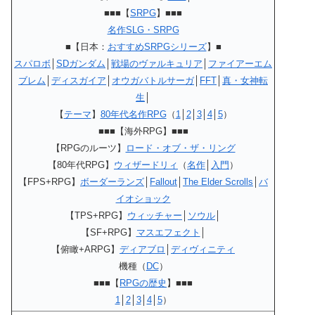
■■■【
SRPG
】■■■
名作SLG・SRPG
■【日本：
おすすめSRPGシリーズ
】■
スパロボ
│
SDガンダム
│
戦場のヴァルキュリア
│
ファイアーエム
ブレム
│
ディスガイア
│
オウガバトルサーガ
│
FFT
│
真・女神転
生
│
【
テーマ
】
80年代名作RPG
（
1
│
2
│
3
│
4
│
5
）
■■■【海外RPG】■■■
【RPGのルーツ】
ロード・オブ・ザ・リング
【80年代RPG】
ウィザードリィ
（
名作
│
入門
）
【FPS+RPG】
ボーダーランズ
│
Fallout
│
The Elder Scrolls
│
バ
イオショック
【TPS+RPG】
ウィッチャー
│
ソウル
│
【SF+RPG】
マスエフェクト
│
【俯瞰+ARPG】
ディアブロ
│
ディヴィニティ
機種（
DC
）
■■■【
RPGの歴史
】■■■
1
│
2
│
3
│
4
│
5
）