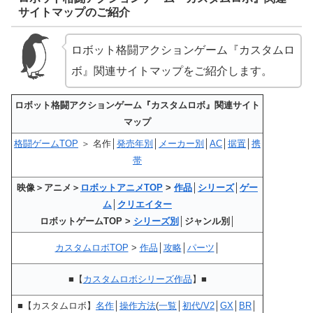
サイトマップのご紹介
ロボット格闘アクションゲーム『カスタムロ
ボ』関連サイトマップをご紹介します。
ロボット格闘アクションゲーム『カスタムロボ』関連サイト
マップ
格闘ゲームTOP
＞ 名作│
発売年別
│
メーカー別
│
AC
│
据置
│
携
帯
映像＞アニメ＞
ロボットアニメTOP
>
作品
│
シリーズ
│
ゲー
ム
│
クリエイター
ロボットゲームTOP >
シリーズ別
│ジャンル別│
カスタムロボTOP
>
作品
│
攻略
│
パーツ
│
■【
カスタムロボシリーズ作品
】■
■【カスタムロボ】
名作
│
操作方法
(
一覧
│
初代/V2
│
GX
│
BR
│