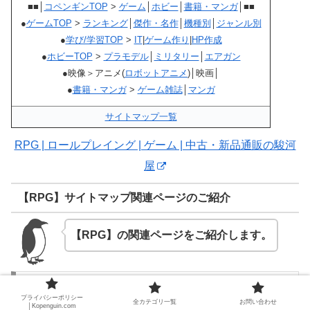
■■│
コペンギンTOP
>
ゲーム
│
ホビー
│
書籍・マンガ
│■■
●
ゲームTOP
>
ランキング
│
傑作・名作
│
機種別
│
ジャンル別
●
学び/学習TOP
>
IT
|
ゲーム作り
|
HP作成
●
ホビーTOP
>
プラモデル
│
ミリタリー
│
エアガン
●映像＞アニメ(
ロボットアニメ
)│映画│
●
書籍・マンガ
>
ゲーム雑誌
│
マンガ
サイトマップ一覧
RPG | ロールプレイング | ゲーム | 中古・新品通販の駿河
屋
【RPG】サイトマップ関連ページのご紹介
【RPG】の関連ページをご紹介します。
【機種別・名作RPG】機種別・名作RPGのご紹
プライバシーポリシー
介 ~PC98,PS,PS2,PS3,PS4,Xbox360~
全カテゴリ一覧
お問い合わせ
│Kopenguin.com