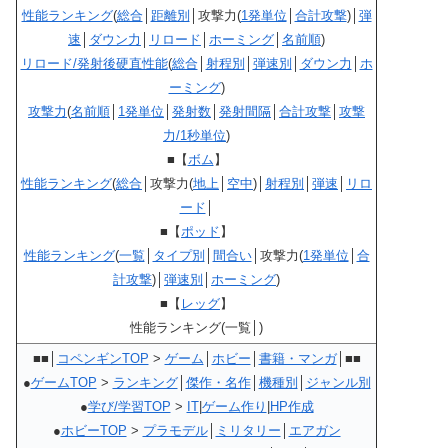
性能ランキング
(
総合
│
距離別
│攻撃力(
1発単位
│
合計攻撃
)│
弾
速
│
ダウン力
│
リロード
│
ホーミング
│
名前順
)
リロード/発射後硬直性能
(
総合
│
射程別
│
弾速別
│
ダウン力
│
ホ
ーミング
)
攻撃力
(
名前順
│
1発単位
│
発射数
│
発射間隔
│
合計攻撃
│
攻撃
力/1秒単位
)
■【
ボム
】
性能ランキング
(
総合
│攻撃力(
地上
│
空中
)│
射程別
│
弾速
│
リロ
ード
│
■【
ポッド
】
性能ランキング
(
一覧
│
タイプ別
│
間合い
│攻撃力(
1発単位
│
合
計攻撃
)│
弾速別
│
ホーミング
)
■【
レッグ
】
性能ランキング(一覧│)
■■│
コペンギンTOP
>
ゲーム
│
ホビー
│
書籍・マンガ
│■■
●
ゲームTOP
>
ランキング
│
傑作・名作
│
機種別
│
ジャンル別
●
学び/学習TOP
>
IT
|
ゲーム作り
|
HP作成
●
ホビーTOP
>
プラモデル
│
ミリタリー
│
エアガン