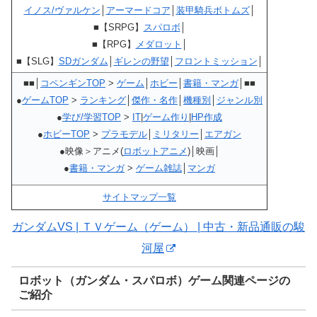
イノス/ヴァルケン
│
アーマードコア
│
装甲騎兵ボトムズ
│
■【SRPG】
スパロボ
│
■【RPG】
メダロット
│
■【SLG】
SDガンダム
│
ギレンの野望
│
フロントミッション
│
■■│
コペンギンTOP
>
ゲーム
│
ホビー
│
書籍・マンガ
│■■
●
ゲームTOP
>
ランキング
│
傑作・名作
│
機種別
│
ジャンル別
●
学び/学習TOP
>
IT
|
ゲーム作り
|
HP作成
●
ホビーTOP
>
プラモデル
│
ミリタリー
│
エアガン
●映像＞アニメ(
ロボットアニメ
)│映画│
●
書籍・マンガ
>
ゲーム雑誌
│
マンガ
サイトマップ一覧
ガンダムVS | ＴＶゲーム（ゲーム） | 中古・新品通販の駿
河屋
ロボット（ガンダム・スパロボ）ゲーム関連ページの
ご紹介