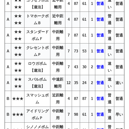
★★
ゴウセツボム
近中距
速
A
4
87
61
1
普通
普通
★★
【違法】
離用
い
★★
トマホークボ
近中距
普
A
4
87
61
1
普通
普通
★★
ムＢ
離用
通
★★
スタンダード
中距離
普
A
7
87
61
1
普通
普通
★★
ボムＦ
用
通
★★
クレセントボ
中距離
速
A
7
73
53
1
普通
普通
★★
ムＰ
用
い
★★
ロウガボム
中距離
速
A
7
43
30
2
普通
普通
★★
【違法】
用
い
★★
スバルボム
中遠距
速
A
12
35
24
2
普通
速い
★★
【違法】
離用
い
スマッシュボ
近距離
普
B
★★★
4
87
87
1
普通
普通
ム
用
通
アイドリング
中距離
普
B
★★★
7
98
61
1
普通
早い
ボムＰ
用
通
シノノメボム
中距離
普