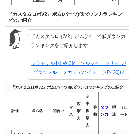
【違法】
用
い
『カスタムロボV2』ボム(パーツ)低ダウン力ランキン
グのご紹介
『カスタムロボV2』ボム(パーツ)低ダウン力
ランキングをご紹介します。
プラモデル1/1 WISM・ソルジャー スナイプ/
グラップル 「メガミデバイス」 [KP420]
『カスタムロボV2』ボム(パーツ)低ダウン力ランキングのご紹介
空
攻
中
マ
弾
ダウ
弾
リロ
評価
ボム名
間合い
撃
攻
ス
数
ン力
速
ード
力
撃
力