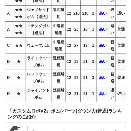
★★
【違法】
用
い
★★
ジェノサイド
遠距離
遅
A
12
210
210
1
高い
遅い
★★
ボム【違法】
用
い
★★
コテングボム
中遠距
速
A
12
23
16
3
高い
普通
★★
【違法】
離用
い
中遠距
普
C
★★
ウェーブボム
12
27
19
3
高い
普通
離用
通
ライトウェー
遠距離
普
D
★
12
39
31
3
高い
普通
ブボム
用
通
レフトウェー
遠距離
普
D
★
12
39
31
3
高い
普通
ブボム
用
通
ジャイアント
遠距離
遅
D
★
12
21
21
1
高い
遅い
ボム
用
い
『カスタムロボV2』ボム(パーツ)ダウン力(普通)ランキ
ングのご紹介