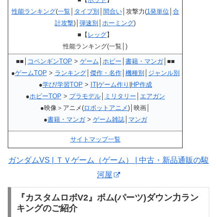
性能ランキング
(
一覧
│
タイプ別
│
間合い
│攻撃力(
1発単位
│
合
計攻撃
)│
弾速別
│
ホーミング
)
■【
レッグ
】
性能ランキング(一覧│)
■■│
コペンギンTOP
>
ゲーム
│
ホビー
│
書籍・マンガ
│■■
●
ゲームTOP
>
ランキング
│
傑作・名作
│
機種別
│
ジャンル別
●
学び/学習TOP
>
IT
|
ゲーム作り
|
HP作成
●
ホビーTOP
>
プラモデル
│
ミリタリー
│
エアガン
●映像＞アニメ(
ロボットアニメ
)│映画│
●
書籍・マンガ
>
ゲーム雑誌
│
マンガ
サイトマップ一覧
ガンダムVS | ＴＶゲーム（ゲーム） | 中古・新品通販の駿
河屋
『カスタムロボV2』ボム(パーツ)ダウン力ラン
キングのご紹介