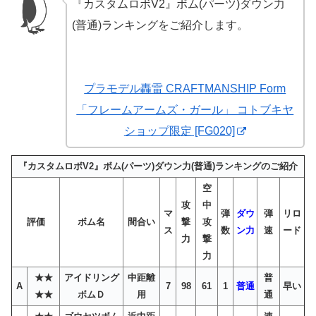
『カスタムロボV2』ボム(パーツ)ダウン力
(普通)ランキングをご紹介します。
プラモデル轟雷 CRAFTMANSHIP Form
「フレームアームズ・ガール」 コトブキヤ
ショップ限定 [FG020]
『カスタムロボV2』ボム(パーツ)ダウン力(普通)ランキングのご紹介
空
攻
中
マ
弾
ダウ
弾
リロ
評価
ボム名
間合い
撃
攻
ス
数
ン力
速
ード
力
撃
力
★★
アイドリング
中距離
普
A
7
98
61
1
普通
早い
★★
ボムＤ
用
通