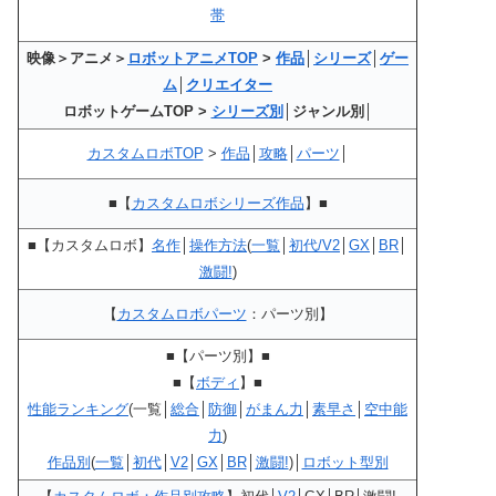
帯
映像＞アニメ＞
ロボットアニメTOP
>
作品
│
シリーズ
│
ゲー
ム
│
クリエイター
ロボットゲームTOP >
シリーズ別
│ジャンル別│
カスタムロボTOP
>
作品
│
攻略
│
パーツ
│
■【
カスタムロボシリーズ作品
】■
■【カスタムロボ】
名作
│
操作方法
(
一覧
│
初代/V2
│
GX
│
BR
│
激闘!
)
【
カスタムロボパーツ
：パーツ別】
■【パーツ別】■
■【
ボディ
】■
性能ランキング
(一覧│
総合
│
防御
│
がまん力
│
素早さ
│
空中能
力
)
作品別
(
一覧
│
初代
│
V2
│
GX
│
BR
│
激闘!
)│
ロボット型別