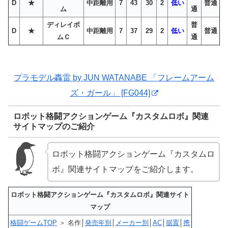
D
★
中距離用
7
43
30
2
低い
普通
ム
通
ディレイボ
普
D
★
中距離用
7
37
29
2
低い
普通
ムＣ
通
プラモデル轟雷 by JUN WATANABE 「フレームアーム
ズ・ガール」 [FG044]
ロボット格闘アクションゲーム『カスタムロボ』関連
サイトマップのご紹介
ロボット格闘アクションゲーム『カスタムロ
ボ』関連サイトマップをご紹介します。
ロボット格闘アクションゲーム『カスタムロボ』関連サイト
マップ
格闘ゲームTOP
＞ 名作│
発売年別
│
メーカー別
│
AC
│
据置
│
携