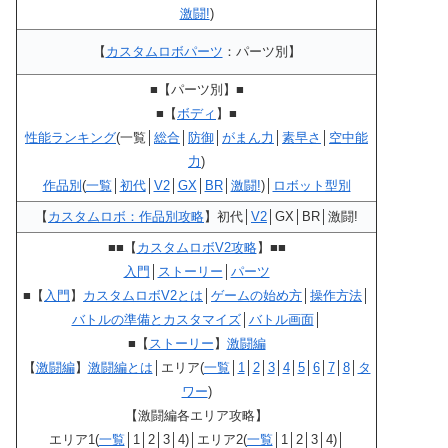
激闘!
)
【
カスタムロボパーツ
：パーツ別】
■【パーツ別】■
■【
ボディ
】■
性能ランキング
(一覧│
総合
│
防御
│
がまん力
│
素早さ
│
空中能
力
)
作品別
(
一覧
│
初代
│
V2
│
GX
│
BR
│
激闘!
)│
ロボット型別
【
カスタムロボ：作品別攻略
】初代│
V2
│GX│BR│激闘!
■■【
カスタムロボV2攻略
】■■
入門
│
ストーリー
│
パーツ
■【
入門
】
カスタムロボV2とは
│
ゲームの始め方
│
操作方法
│
バトルの準備とカスタマイズ
│
バトル画面
│
■【
ストーリー
】
激闘編
【
激闘編
】
激闘編とは
│エリア(
一覧
│
1
│
2
│
3
│
4
│
5
│
6
│
7
│
8
│
タ
ワー
)
【激闘編各エリア攻略】
エリア1(
一覧
│1│2│3│4)│エリア2(
一覧
│1│2│3│4)│