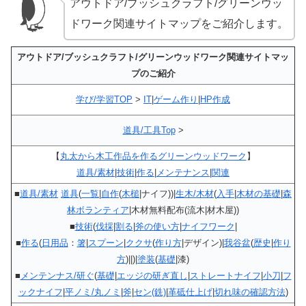
アウトドア/ブッシュクラフト/グリーンウッ
ドワーク関連サイトマップをご紹介します。
アウトドア/ブッシュクラフト/グリーンウッドワーク関連サイトマッ
プのご紹介
学び/学習TOP
>
IT
|
ゲーム作り
|
HP作成
道具/工具Top
>
【
丸太から木工作品を作るグリーンウッドワーク
】
道具/素材
|
技術
|
作る
|
メンテナンス
|
関連
■
道具/素材
道具
(
一覧
|
自作
(
木槌
|ナイフ))|
生木/木材
(
入手
|
木材の基礎
|
森
林ボランティア
|木材無料配布(流木|材木屋))
■
技術
(
伐採
|
割る
|
斧の使い方
|
ナイフワーク
|
■
作る
(
日用品
：
箸
|
スプーン
|
ククサ
(
作り方
|デザイン)|
我谷盆
(
歴史
|
作り
方
)||)|
塗装
(
基礎
|漆)
■
メンテンナス/研ぐ
(
基礎
|
エッジの研ぎ直し
|
ストレートナイフ
|
小刀
|
フ
ックナイフ
|
平ノミ/丸ノミ
|
斧
|
セン(銑)
|
革砥仕上げ
|
切れ味の確認方法
)