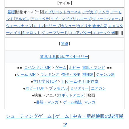
【オイル】
基礎
|植物オイル(一覧|
アプリコットカーネル
|
アボカド
|
アムラ
|
アーモ
ンド
|
アルガン
|
アロエベラ
|
イブニングプリムローズ
|
ウィートジャーム
|
ウォールナッツ
|
エゴマ
|
オリーブ
|
カシュー
|
カメリナ
|
金せん花
|
キャスタ
ーオイル
|
キャロット
|
グレープシード
|
ココアバター
|
ココナッツ
|
米
|||||||||
【
関連
】
道具/工具
|
彫金/アクセサリー
|
■■│
コペンギンTOP
>
ゲーム
│
ホビー
│
書籍・マンガ
│■■
●
ゲームTOP
>
ランキング
│
傑作・名作
│
機種別
│
ジャンル別
●
学び/学習TOP
>
IT
|
ゲーム作り
|
HP作成
●
ホビーTOP
>
プラモデル
│
ミリタリー
│
エアガン
●映像＞アニメ(
ロボットアニメ
)│映画│
●
書籍・マンガ
>
ゲーム雑誌
│
マンガ
シューティングゲーム | ゲーム | 中古・新品通販の駿河屋