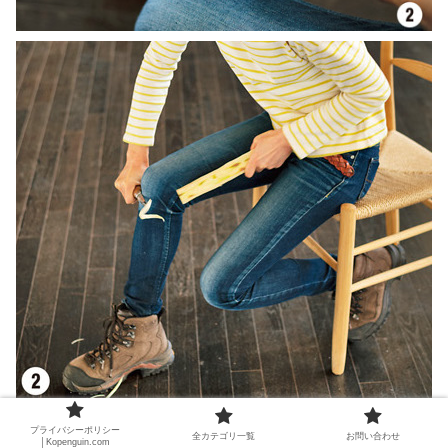
【6】缶切り削り/can opener grip
プライバシーポリシー
全カテゴリ一覧
お問い合わせ
│Kopenguin.com