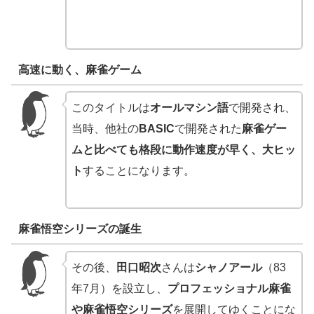
高速に動く、麻雀ゲーム
このタイトルは
オールマシン語
で開発され、
当時、他社の
BASIC
で開発された
麻雀ゲー
ムと比べても格段に動作速度が早く、大ヒッ
ト
することになります。
麻雀悟空シリーズの誕生
その後、
田口昭次
さんは
シャノアール
（83
年7月）を設立し、
プロフェッショナル麻雀
や麻雀悟空シリーズ
を展開してゆくことにな