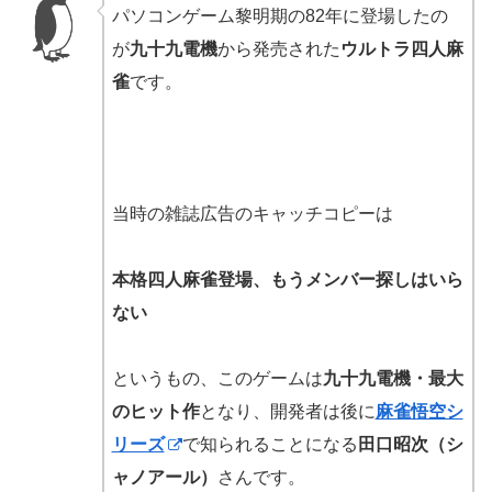
パソコンゲーム黎明期の82年に登場したの
が
九十九電機
から発売された
ウルトラ四人麻
雀
です。
当時の雑誌広告のキャッチコピーは
本格四人麻雀登場、もうメンバー探しはいら
ない
というもの、このゲームは
九十九電機・最大
のヒット作
となり、開発者は後に
麻雀悟空シ
リーズ
で知られることになる
田口昭次（シ
ャノアール）
さんです。