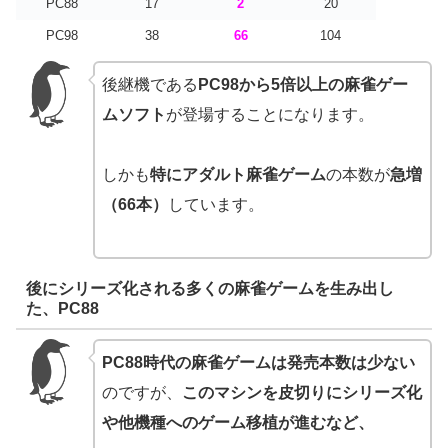
PC88
17
2
20
PC98
38
66
104
後継機である
PC98から5倍以上の麻雀ゲー
ムソフト
が登場することになります。
しかも
特にアダルト麻雀ゲーム
の本数が
急増
（66本）
しています。
後にシリーズ化される多くの麻雀ゲームを生み出し
た、PC88
PC88時代の麻雀ゲームは発売本数は少ない
のですが、
このマシンを皮切りにシリーズ化
や他機種へのゲーム移植が進むなど、