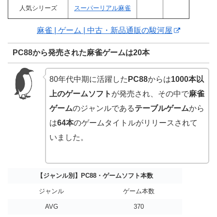
人気シリーズ
スーパーリアル麻雀
麻雀 | ゲーム | 中古・新品通販の駿河屋
PC88から発売された麻雀ゲームは20本
80年代中期に活躍した
PC88
からは
1000本以
上のゲームソフト
が発売され、その中で
麻雀
ゲーム
のジャンルである
テーブルゲーム
から
は
64本
のゲームタイトルがリリースされて
いました。
【ジャンル別】PC88・ゲームソフト本数
ジャンル
ゲーム本数
AVG
370