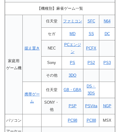
【機種別】麻雀ゲーム一覧
任天堂
ファミコン
SFC
N64
セガ
MD
SS
DC
PCエンジ
据え置き
NEC
PCFX
ン
家庭用
Sony
PS
PS2
PS3
ゲーム機
その他
3DO
DS・
任天堂
GB・GBA
3DS
携帯ゲー
ム
SONY・
PSP
PSVita
NGP
他
パソコン
PC98
PC88
MSX
アーケー