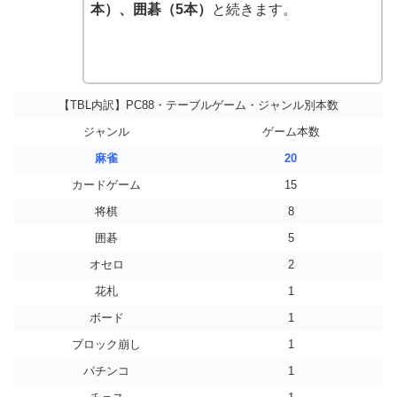
本）、囲碁（5本）
と続きます。
【TBL内訳】PC88・テーブルゲーム・ジャンル別本数
ジャンル
ゲーム本数
麻雀
20
カードゲーム
15
将棋
8
囲碁
5
オセロ
2
花札
1
ボード
1
ブロック崩し
1
パチンコ
1