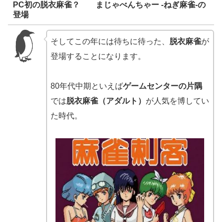
PC初の脱衣麻雀？ まじゃべんちゃー -ねぎ麻雀-の
登場
そしてこの年には待ちに待った、
脱衣麻雀
が
登場することになります。
80年代中期といえば
ゲームセンターの片隅
では
脱衣麻雀（アダルト）
が人気を博してい
た時代。