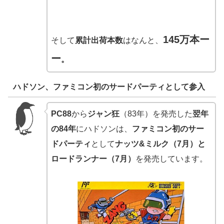
145万本ー
そして
累計出荷本数
はなんと、
ー
。
ハドソン、ファミコン初のサードパーティとして参入
PC88
から
ジャン狂
（83年）を発売した
翌年
の84年
にハドソンは、
ファミコン初のサー
ドパーティ
として
ナッツ&ミルク（7月）と
ロードランナー（7月）
を発売しています。