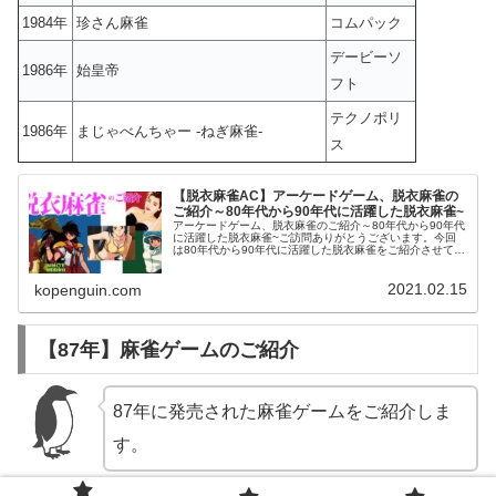
1984年
珍さん麻雀
コムパック
デービーソ
1986年
始皇帝
フト
テクノポリ
1986年
まじゃべんちゃー -ねぎ麻雀-
ス
【脱衣麻雀AC】アーケードゲーム、脱衣麻雀の
ご紹介～80年代から90年代に活躍した脱衣麻雀~
アーケードゲーム、脱衣麻雀のご紹介～80年代から90年代
に活躍した脱衣麻雀~ご訪問ありがとうございます。今回
は80年代から90年代に活躍した脱衣麻雀をご紹介させて頂
きます。８０年代から９０年代に彩る、少年達の憧れ脱衣
麻雀80年代、まだゲーム...
2021.02.15
kopenguin.com
【87年】麻雀ゲームのご紹介
87年に発売された麻雀ゲームをご紹介しま
す。