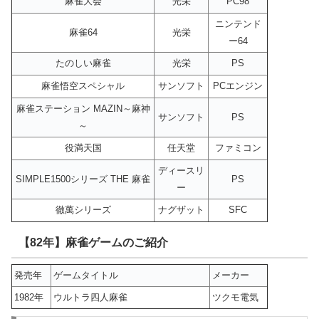
麻雀大会
光栄
PC98
ニンテンド
麻雀64
光栄
ー64
たのしい麻雀
光栄
PS
麻雀悟空スペシャル
サンソフト
PCエンジン
麻雀ステーション MAZIN～麻神
サンソフト
PS
～
役満天国
任天堂
ファミコン
ディースリ
SIMPLE1500シリーズ THE 麻雀
PS
ー
徹萬シリーズ
ナグザット
SFC
【82年】麻雀ゲームのご紹介
発売年
ゲームタイトル
メーカー
1982年
ウルトラ四人麻雀
ツクモ電気