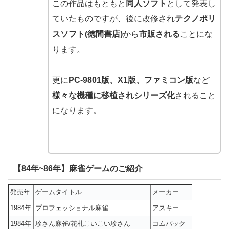
この作品はもともと
同人ソフト
として発表し
ていたものですが、後に改修され
テクノポリ
スソフト(徳間書店)
から
市販される
ことにな
ります。
更に
PC-9801版、X1版、ファミコン版
など
様々な機種に移植されシリーズ化
されること
になります。
【84年~86年】麻雀ゲームのご紹介
発売年
ゲームタイトル
メーカー
1984年
プロフェッショナル麻雀
アスキー
1984年
珍さん麻雀/花札こいこい珍さん
コムパック