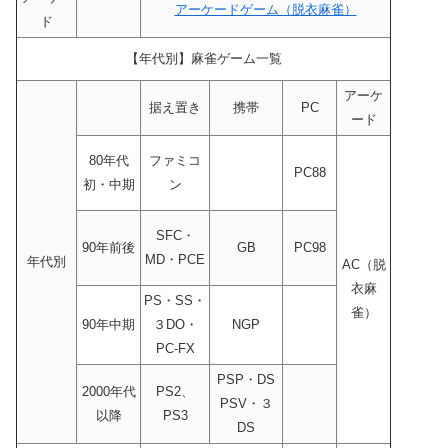
アーケードゲーム（脱衣麻雀）
ド
【年代別】麻雀ゲーム一覧
アーケ
据え置き
携帯
PC
ード
80年代
ファミコ
PC88
初・中期
ン
SFC・
90年前後
GB
PC98
MD・PCE
年代別
AC（脱
衣麻
PS・SS・
雀）
90年中期
３DO・
NGP
PC-FX
PSP・DS
2000年代
PS2、
PSV・３
以降
PS3
DS