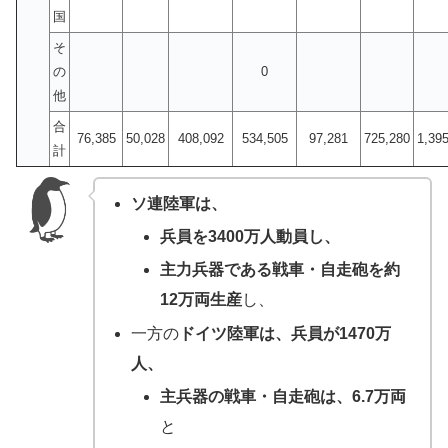
国
そ
の
0
他
合
76,385
50,028
408,092
534,505
97,281
725,280
1,39
計
ソ連陸軍は、
兵員を3400万人動員し、
主力兵器である戦車・自走砲を約
12万両生産
し、
一方の
ドイツ陸軍は、兵員が1470万
人、
主兵器の戦車・自走砲は、6.7万両
と