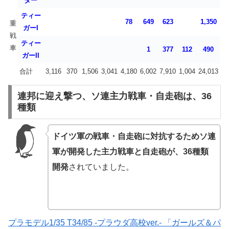
ター
ティー
78
649
623
1,350
重
ガーI
戦
ティー
車
1
377
112
490
ガーII
合計
3,116
370
1,506
3,041
4,180
6,002
7,910
1,004
24,013
連邦に迎え撃つ、ソ連主力戦車・自走砲は、36
種類
ドイツ軍の戦車・自走砲に対抗するためソ連
軍が開発した主力戦車と自走砲が、36種類
開発
されていました。
プラモデル1/35 T34/85 -プラウダ高校ver.- 「ガールズ＆パ