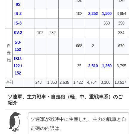
130
130
85
IS-2
102
2,252
1,500
3,854
IS-3
350
350
KV-2
102
232
334
SU-
自
668
2
670
152
走
ISU-
砲
122 /
35
2,510
1,250
3,795
152
合計
243
1,353
2,635
1,422
4,764
3,100
13,517
ソ連軍、主力戦車・自走砲（軽、中、重戦車系）のご
紹介
ソ連軍が戦時中に生産した、主力の戦車と自
走砲の内訳は、