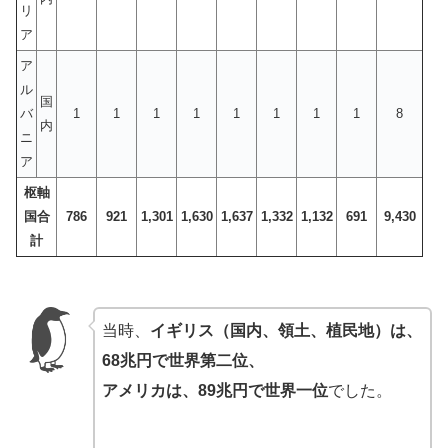
リ
ア
ア
ル
国
バ
1
1
1
1
1
1
1
1
8
内
ニ
ア
枢軸
国合
786
921
1,301
1,630
1,637
1,332
1,132
691
9,430
計
当時、
イギリス（国内、領土、植民地）は、
68兆円で世界第二位、
アメリカは、89兆円で世界一位
でした。