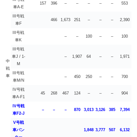
157
396
–
–
–
–
–
553
車A-E
III号戦
466
1,673
251
–
–
–
2,390
車F
III号戦
–
–
100
–
–
100
車K
III号戦
車J / 1-
–
1,907
64
–
–
1,971
中
M
戦
III号戦
車
–
450
250
–
–
700
車M/N
IV号戦
45
268
467
124
–
–
–
904
車A-F1
IV号戦
–
–
–
870
3,013
3,126
385
7,394
車F2-J
V号戦
車パン
1,848
3,777
507
6,132