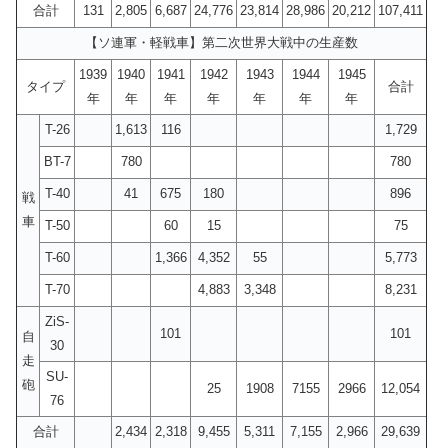
合計
131
2,805
6,687
24,776
23,814
28,986
20,212
107,411
【ソ連軍・軽戦車】第二次世界大戦中の生産数
1939
1940
1941
1942
1943
1944
1945
タイプ
合計
年
年
年
年
年
年
年
T-26
1,613
116
1,729
BT-7
780
780
T-40
41
675
180
896
戦
車
T-50
60
15
75
T-60
1,366
4,352
55
5,773
T-70
4,883
3,348
8,231
ZiS-
101
101
自
30
走
SU-
砲
25
1908
7155
2966
12,054
76
合計
2,434
2,318
9,455
5,311
7,155
2,966
29,639