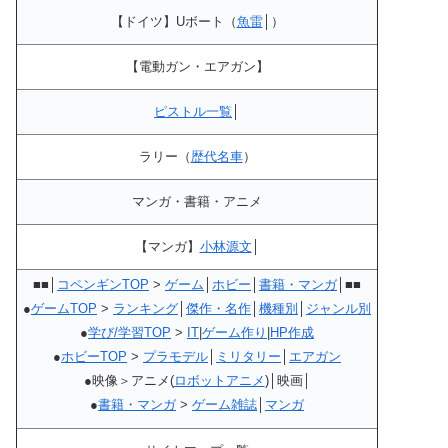
【ドイツ】Uボート（
魚雷
│）
【電動ガン・エアガン】
ピストル一覧
│
ラリー（
歴代名車
）
マンガ・書籍・アニメ
【マンガ】
小林源文
│
■■│
コペンギンTOP
>
ゲーム
│
ホビー
│
書籍・マンガ
│■■
●
ゲームTOP
>
ランキング
│
傑作・名作
│
機種別
│
ジャンル別
●
学び/学習TOP
>
IT
|
ゲーム作り
|
HP作成
●
ホビーTOP
>
プラモデル
│
ミリタリー
│
エアガン
●映像＞アニメ(
ロボットアニメ
)│映画│
●
書籍・マンガ
>
ゲーム雑誌
│
マンガ