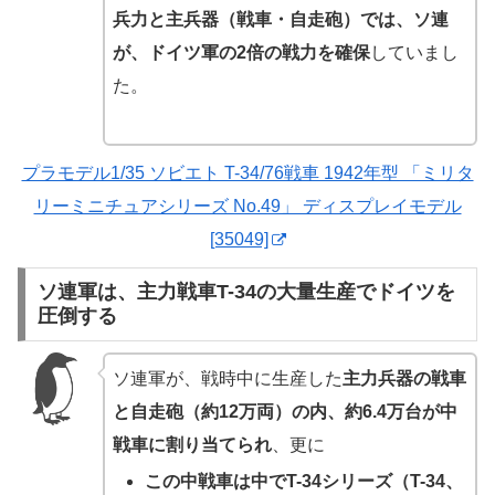
兵力と主兵器（戦車・自走砲）では、ソ連
が、ドイツ軍の2倍の戦力を確保
していまし
た。
プラモデル1/35 ソビエト T-34/76戦車 1942年型 「ミリタ
リーミニチュアシリーズ No.49」 ディスプレイモデル
[35049]
ソ連軍は、主力戦車T-34の大量生産でドイツを
圧倒する
ソ連軍が、戦時中に生産した
主力兵器の戦車
と自走砲（約12万両）の内、約6.4万台が中
戦車に割り当てられ
、更に
この中戦車は中でT-34シリーズ（T-34、