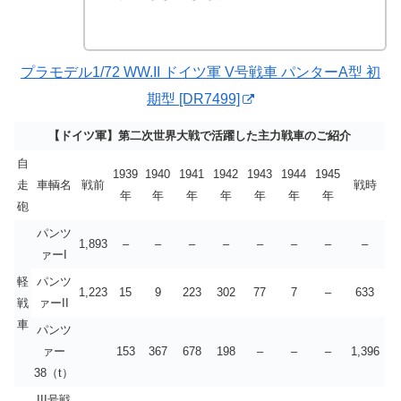
プラモデル1/72 WW.II ドイツ軍 V号戦車 パンターA型 初
期型 [DR7499]
【ドイツ軍】第二次世界大戦で活躍した主力戦車のご紹介
自
1939
1940
1941
1942
1943
1944
1945
走
車輌名
戦前
戦時
年
年
年
年
年
年
年
砲
パンツ
1,893
–
–
–
–
–
–
–
–
ァーI
軽
パンツ
1,223
15
9
223
302
77
7
–
633
戦
ァーII
車
パンツ
ァー
153
367
678
198
–
–
–
1,396
38（t）
III号戦