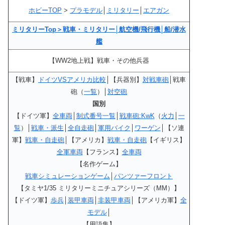
ホビーTOP
>
プラモデル
│
ミリタリー
│
エアガン
ミリタリーTop
＞
戦車・ミリタリー
│
航空機/飛行機
│
船/潜水
艦
【WW2地上戦】戦車・その他兵器
【戦車】
ドイツVSアメリカ比較
│【兵器別】
対戦車砲
│戦車
砲（
一覧
）│
対空砲
国別
【ドイツ軍】
全車両
│
制式番号一覧
│
戦車砲:KwK
（
火力
│
一
覧
）│
戦車・派生
│
全自走砲
│
軍用バイク
│
ワーゲン
│【ソ連
軍】
戦車・自走砲
│【アメリカ】
戦車・自走砲
【イギリス】
全軍車両
【フランス】
全車両
【名作ゲーム】
戦車シミュレーションゲーム
│
パンツァーフロント
【タミヤ1/35 ミリタリーミニチュアシリーズ（MM）】
【ドイツ軍】
歩兵
│
装甲車両
│
非装甲車両
│【アメリカ軍】
全
モデル
│
【用語集】