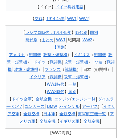
【ドイツ】
ドイツ兵器用語
│
【
空戦
】
1914-45年
│
WW1
│
WW2
│
【
レシプロ時代：1914-45年
】
時代別
│
国別
│
時代別
（
まとめ
│
WW1
│戦間期│
WW2
）
【国別
】
アメリカ
（
戦闘機
│
攻撃・爆撃機
）│
イギリス
（
戦闘機
│
攻
撃・爆撃機
）│
ドイツ
（
戦闘機
│
攻撃・爆撃機
）│
ソ連
（
戦闘
機
│
攻撃・爆撃機
）│
フランス
（
戦闘機
）│日本（戦闘機）│
イタリア
（
戦闘機
│
攻撃・爆撃機
）
【
WW1時代
】
一覧
│
【
WW2時代
】
国別
│
【
ドイツ空軍
】
全航空機
│
エンジン
(
エンジン一覧
│
ダイムラ
ーベンツ
│
ユンカース
│
BMW
│
ハインケル
│
アーガス
)【
イタリ
ア空軍
】
全航空機
【
日本軍
】
全航空機
│
海軍航空機一覧
【
ア
メリカ軍
】
全航空機
【
イギリス軍
】
全航空機
│
【WW2海戦】