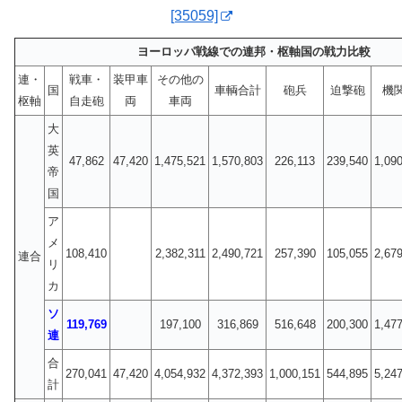
[35059]
ヨーロッパ戦線での連邦・枢軸国の戦力比較
連・
戦車・
装甲車
その他の
国
車輌合計
砲兵
迫撃砲
機
枢軸
自走砲
両
車両
大
英
47,862
47,420
1,475,521
1,570,803
226,113
239,540
1,09
帝
国
ア
メ
108,410
2,382,311
2,490,721
257,390
105,055
2,67
連合
リ
カ
ソ
119,769
197,100
316,869
516,648
200,300
1,47
連
合
270,041
47,420
4,054,932
4,372,393
1,000,151
544,895
5,24
計