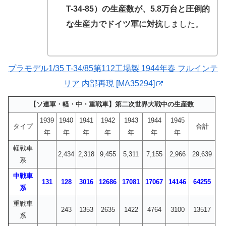
T-34-85）の生産数が、5.8万台と圧倒的
な生産力でドイツ軍に対抗
しました。
プラモデル1/35 T-34/85第112工場製 1944年春 フルインテ
リア 内部再現 [MA35294]
【ソ連軍・軽・中・重戦車】第二次世界大戦中の生産数
1939
1940
1941
1942
1943
1944
1945
タイプ
合計
年
年
年
年
年
年
年
軽戦車
2,434
2,318
9,455
5,311
7,155
2,966
29,639
系
中戦車
131
128
3016
12686
17081
17067
14146
64255
系
重戦車
243
1353
2635
1422
4764
3100
13517
系