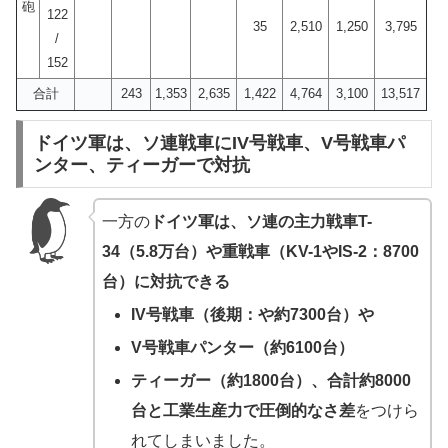
砲
122
35
2,510
1,250
3,795
/
152
合計
243
1,353
2,635
1,422
4,764
3,100
13,517
ドイツ軍は、ソ連戦車にIV号戦車、V号戦車パ
ンター、ティーガーで対抗
一方の
ドイツ軍は、ソ連の主力戦車T-
34（5.8万台）や重戦車（KV-1やIS-2：8700
台）に対抗できる
IV号戦車（後期：や約7300台）や
V号戦車パンター（約6100台）
ティーガー（約1800台）、合計約8000
台と工業生産力で圧倒的なさ差
をつけら
れてしまいました。