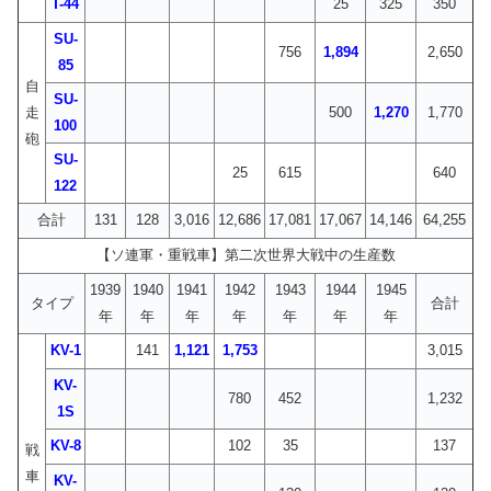
T-44
25
325
350
SU-
756
1,894
2,650
85
自
SU-
走
500
1,270
1,770
100
砲
SU-
25
615
640
122
合計
131
128
3,016
12,686
17,081
17,067
14,146
64,255
【ソ連軍・重戦車】第二次世界大戦中の生産数
1939
1940
1941
1942
1943
1944
1945
タイプ
合計
年
年
年
年
年
年
年
KV-1
141
1,121
1,753
3,015
KV-
780
452
1,232
1S
KV-8
102
35
137
戦
車
KV-