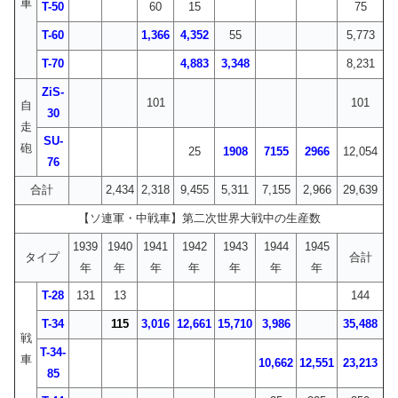
車
T-50
60
15
75
T-60
1,366
4,352
55
5,773
T-70
4,883
3,348
8,231
ZiS-
101
101
自
30
走
SU-
砲
25
1908
7155
2966
12,054
76
合計
2,434
2,318
9,455
5,311
7,155
2,966
29,639
【ソ連軍・中戦車】第二次世界大戦中の生産数
1939
1940
1941
1942
1943
1944
1945
タイプ
合計
年
年
年
年
年
年
年
T-28
131
13
144
T-34
115
3,016
12,661
15,710
3,986
35,488
戦
T-34-
車
10,662
12,551
23,213
85