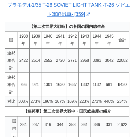
プラモデル1/35 T-26 SOVIET LIGHT TANK -T-26 ソビエ
ト軍軽戦車- [359]
【第二次世界大戦時】の各国の国内総生産
1938
1939
1940
1941
1942
1943
1944
1945
国
合計
年
年
年
年
年
年
年
年
連邦
軍合
2422
2514
2552
2720
2771
2968
3093
3042
22082
計
連邦
軍合
786
921
1301
1630
1637
1332
1132
691
9430
計
対比
308%
273%
196%
167%
169%
223%
273%
440%
234%
【連邦軍】第二次世界大戦中・国民総生産の紹介
国
284
287
316
344
353
361
346
331
2,622
内