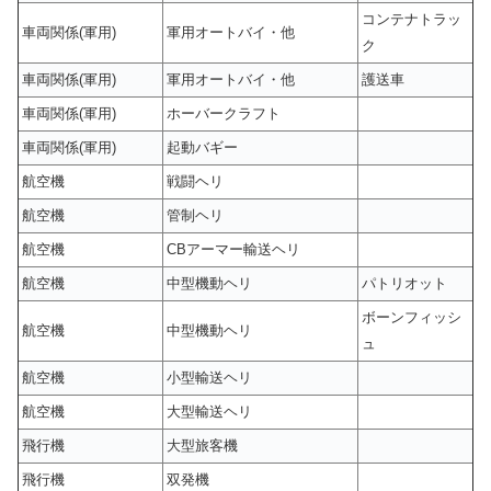
コンテナトラッ
車両関係(軍用)
軍用オートバイ・他
ク
車両関係(軍用)
軍用オートバイ・他
護送車
車両関係(軍用)
ホーバークラフト
車両関係(軍用)
起動バギー
航空機
戦闘ヘリ
航空機
管制ヘリ
航空機
CBアーマー輸送ヘリ
航空機
中型機動ヘリ
パトリオット
ボーンフィッシ
航空機
中型機動ヘリ
ュ
航空機
小型輸送ヘリ
航空機
大型輸送ヘリ
飛行機
大型旅客機
飛行機
双発機