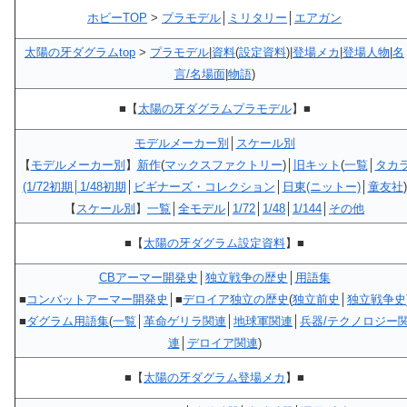
ホビーTOP
>
プラモデル
│
ミリタリー
│
エアガン
太陽の牙ダグラムtop
>
プラモデル
|
資料
(
設定資料
)|
登場メカ
|
登場人物
|
名
言/名場面
|
物語
)
■【
太陽の牙ダグラムプラモデル
】■
モデルメーカー別
│
スケール別
【
モデルメーカー別
】
新作
(
マックスファクトリー
)│
旧キット
(
一覧
│
タカ
(1/72初期│1/48初期
│
ビギナーズ・コレクション
│
日東(ニットー)
│
童友社
)
【
スケール別
】
一覧
│
全モデル
│
1/72
│
1/48
│
1/144
│
その他
■【
太陽の牙ダグラム設定資料
】■
CBアーマー開発史
│
独立戦争の歴史
│
用語集
■
コンバットアーマー開発史
│■
デロイア独立の歴史
(
独立前史
│
独立戦争史
■
ダグラム用語集
(
一覧
│
革命ゲリラ関連
│
地球軍関連
│
兵器/テクノロジー
連
│
デロイア関連
)
■【
太陽の牙ダグラム登場メカ
】■