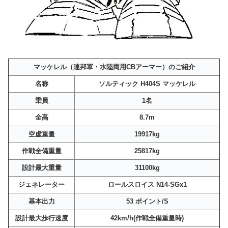
マッケレル（連邦軍・水陸両用CBアーマー）のご紹介
名称
ソルティック H404S マッケレル
乗員
1名
全高
8.7m
空虚重量
19917kg
作戦全備重量
25817kg
設計最大重量
31100kg
ジェネレーター
ロールスロイス N14-SGx1
基本出力
53 ポイント/S
設計最大歩行速度
42km/h(作戦全備重量時)