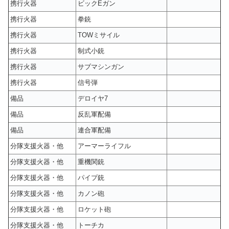
携行火器
ビックEガン
携行火器
拳銃
携行火器
TOWミサイル
携行火器
制式小銃
携行火器
サブマシンガン
携行火器
信号弾
備品
デロイヤ7
備品
反乱軍配備
備品
連合軍配備
分隊支援火器・他
アーマーライフル
分隊支援火器・他
重機関銃
分隊支援火器・他
パイプ銃
分隊支援火器・他
カノン砲
分隊支援火器・他
ロケット砲
分隊支援火器・他
トーチカ