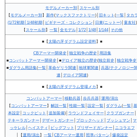
モデルメーカー別
│
スケール別
【
モデルメーカー別
】
新作
(
マックスファクトリー
)│
旧キット
(
一覧
│
タカ
(1/72初期│1/48初期
│
ビギナーズ・コレクション
│
日東(ニットー)
│
童友社
)
【
スケール別
】
一覧
│
全モデル
│
1/72
│
1/48
│
1/144
│
その他
■【
太陽の牙ダグラム設定資料
】■
CBアーマー開発史
│
独立戦争の歴史
│
用語集
■
コンバットアーマー開発史
│■
デロイア独立の歴史
(
独立前史
│
独立戦争史
■
ダグラム用語集
(
一覧
│
革命ゲリラ関連
│
地球軍関連
│
兵器/テクノロジー
連
│
デロイア関連
)
■【
太陽の牙ダグラム登場メカ
】■
コンバットアーマー
│
移動兵器
│
歩兵兵器
│
運用/演出
【
コンバットアーマー
】
解説一覧
│
性能一覧
│
設定一覧
│
ダグラム
(
一覧
│
本設定
│
コックピット
│
追加装備
)│
ラウンドフェイサー
│
クラブガンナー
│
テキーラガンナー
│
デザートガンナー
│
ブロックヘッド
│
ブッシュマン
│
マ
ッケレル
│
ヘイスティ
│
ビッグフット
│
ブリザードガンナー
│
ニコラエフ
│【
運用/演出
】
一覧
│
CBアーマー運用
│
照準パターン
│
爆発設定