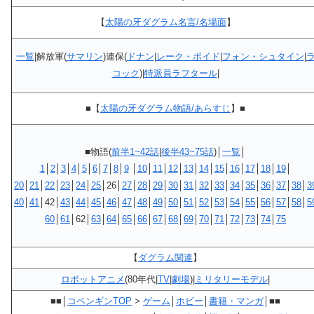
【
太陽の牙ダグラム名言/名場面
】
一覧
|解放軍(
サマリン
)連保(
ドナン
|
レーク・ボイド
|
フォン・シュタイン
|
コック
)|
特派員ラフタール
|
■【
太陽の牙ダグラム物語/あらすじ
】■
■物語(
前半1~42話
|
後半43~75話
)│
一覧
│
1
│
2
│
3
│
4
│
5
│
6
│
7
│
8
│
9
│
10
│
11
│
12
│
13
│
14
│
15
│
16
│
17
│
18
│
19
│
20
│
21
│
22
│
23
│
24
│
25
│26│
27
│
28
│
29
│
30
│
31
│
32
│
33
│
34
│
35
│
36
│
37
│
38
│
3
40
│
41
│42│
43
│
44
│
45
│
46
│
47
│
48
│
49
│
50
│
51
│
52
│
53
│
54
│
55
│
56
│
57
│
58
│
5
60
│
61
│62│
63
│
64
│
65
│
66
│
67
│
68
│
69
│
70
│
71
│
72
│
73
│
74
│
75
【
ダグラム関連
】
ロボットアニメ
(80年代|
TV
|
劇場
)|
ミリタリーモデル
|
■■│
コペンギンTOP
>
ゲーム
│
ホビー
│
書籍・マンガ
│■■