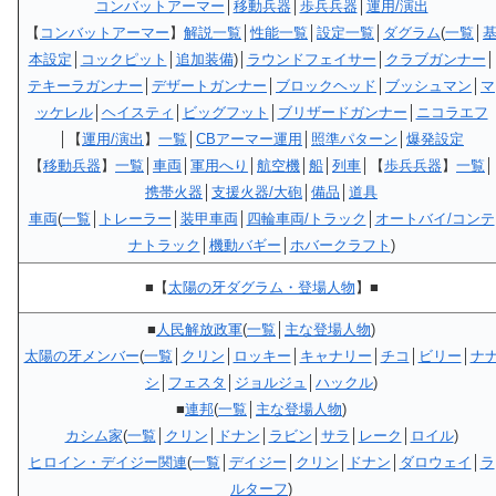
コンバットアーマー
│
移動兵器
│
歩兵兵器
│
運用/演出
【
コンバットアーマー
】
解説一覧
│
性能一覧
│
設定一覧
│
ダグラム
(
一覧
│
本設定
│
コックピット
│
追加装備
)│
ラウンドフェイサー
│
クラブガンナー
│
テキーラガンナー
│
デザートガンナー
│
ブロックヘッド
│
ブッシュマン
│
マ
ッケレル
│
ヘイスティ
│
ビッグフット
│
ブリザードガンナー
│
ニコラエフ
│【
運用/演出
】
一覧
│
CBアーマー運用
│
照準パターン
│
爆発設定
【
移動兵器
】
一覧
│
車両
│
軍用へり
│
航空機
│
船
│
列車
│【
歩兵兵器
】
一覧
│
携帯火器
│
支援火器/大砲
│
備品
│
道具
車両
(
一覧
│
トレーラー
│
装甲車両
│
四輪車両/トラック
│
オートバイ/コンテ
ナトラック
│
機動バギー
│
ホバークラフト
)
■【
太陽の牙ダグラム・登場人物
】■
■
人民解放政軍
(
一覧
│
主な登場人物
)
太陽の牙メンバー
(
一覧
│
クリン
│
ロッキー
│
キャナリー
│
チコ
│
ビリー
│
ナ
シ
│
フェスタ
│
ジョルジュ
│
ハックル
)
■
連邦
(
一覧
│
主な登場人物
)
カシム家
(
一覧
│
クリン
│
ドナン
│
ラビン
│
サラ
│
レーク
│
ロイル
)
ヒロイン・デイジー関連
(
一覧
│
デイジー
│
クリン
│
ドナン
│
ダロウェイ
│
ラ
ルターフ
)