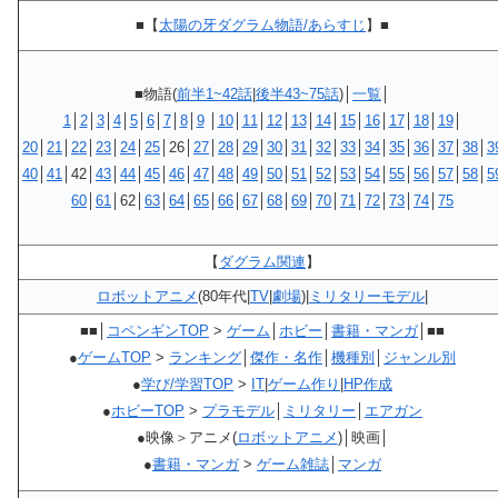
■【
太陽の牙ダグラム物語/あらすじ
】■
■物語(
前半1~42話
|
後半43~75話
)│
一覧
│
1
│
2
│
3
│
4
│
5
│
6
│
7
│
8
│
9
│
10
│
11
│
12
│
13
│
14
│
15
│
16
│
17
│
18
│
19
│
20
│
21
│
22
│
23
│
24
│
25
│26│
27
│
28
│
29
│
30
│
31
│
32
│
33
│
34
│
35
│
36
│
37
│
38
│
3
40
│
41
│42│
43
│
44
│
45
│
46
│
47
│
48
│
49
│
50
│
51
│
52
│
53
│
54
│
55
│
56
│
57
│
58
│
5
60
│
61
│62│
63
│
64
│
65
│
66
│
67
│
68
│
69
│
70
│
71
│
72
│
73
│
74
│
75
【
ダグラム関連
】
ロボットアニメ
(80年代|
TV
|
劇場
)|
ミリタリーモデル
|
■■│
コペンギンTOP
>
ゲーム
│
ホビー
│
書籍・マンガ
│■■
●
ゲームTOP
>
ランキング
│
傑作・名作
│
機種別
│
ジャンル別
●
学び/学習TOP
>
IT
|
ゲーム作り
|
HP作成
●
ホビーTOP
>
プラモデル
│
ミリタリー
│
エアガン
●映像＞アニメ(
ロボットアニメ
)│映画│
●
書籍・マンガ
>
ゲーム雑誌
│
マンガ