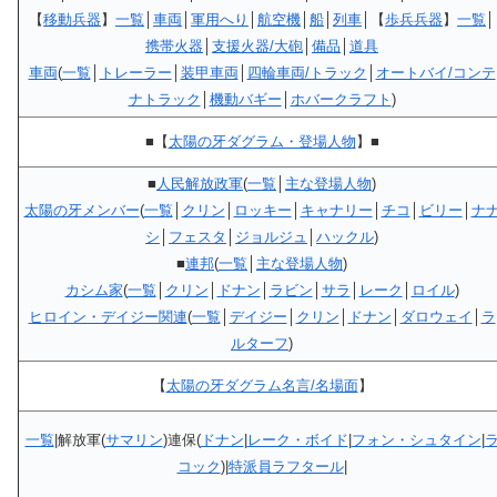
【
移動兵器
】
一覧
│
車両
│
軍用へり
│
航空機
│
船
│
列車
│【
歩兵兵器
】
一覧
│
携帯火器
│
支援火器/大砲
│
備品
│
道具
車両
(
一覧
│
トレーラー
│
装甲車両
│
四輪車両/トラック
│
オートバイ/コンテ
ナトラック
│
機動バギー
│
ホバークラフト
)
■【
太陽の牙ダグラム・登場人物
】■
■
人民解放政軍
(
一覧
│
主な登場人物
)
太陽の牙メンバー
(
一覧
│
クリン
│
ロッキー
│
キャナリー
│
チコ
│
ビリー
│
ナ
シ
│
フェスタ
│
ジョルジュ
│
ハックル
)
■
連邦
(
一覧
│
主な登場人物
)
カシム家
(
一覧
│
クリン
│
ドナン
│
ラビン
│
サラ
│
レーク
│
ロイル
)
ヒロイン・デイジー関連
(
一覧
│
デイジー
│
クリン
│
ドナン
│
ダロウェイ
│
ラ
ルターフ
)
【
太陽の牙ダグラム名言/名場面
】
一覧
|解放軍(
サマリン
)連保(
ドナン
|
レーク・ボイド
|
フォン・シュタイン
|
コック
)|
特派員ラフタール
|