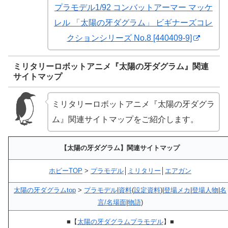
プラモデル1/92 コンバットアーマー マッケ
レル 「太陽の牙ダグラム」 ビギナーズコレ
クションシリーズ No.8 [440409-9]
ミリタリーロボットアニメ『太陽の牙ダグラム』関連
サイトマップ
ミリタリーロボットアニメ『太陽の牙ダグラ
ム』関連サイトマップをご紹介します。
【太陽の牙ダグラム】関連サイトマップ
ホビーTOP
>
プラモデル
│
ミリタリー
│
エアガン
太陽の牙ダグラムtop
>
プラモデル
|
資料
(
設定資料
)|
登場メカ
|
登場人物
|
名
言/名場面
|
物語
)
■【
太陽の牙ダグラムプラモデル
】■