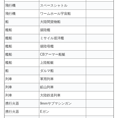
飛行機
スペースシャトル
飛行機
ワームホール宇宙船
船
大陸間貨物船
艦船
揚陸艦
艦船
ミサイル巡洋艦
艦船
揚陸母艦
艦船
CBアーマー船艇
艦船
上陸船艇
船
ダルマ船
列車
軍用列車
列車
鉱山列車
列車
大陸鉄道列車
携行火器
9mmサブマシンガン
携行火器
Eガン