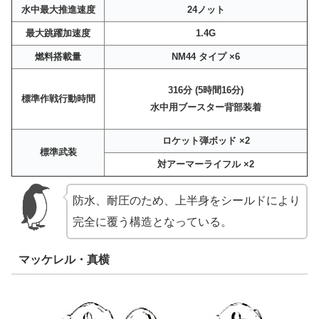
水中最大推進速度
24ノット
最大跳躍加速度
1.4G
燃料搭載量
NM44 タイプ ×6
316分 (5時間16分)
標準作戦行動時間
水中用ブースター背部装着
ロケット弾ボッド ×2
標準武装
対アーマーライフル ×2
防水、耐圧のため、上半身をシールドにより
完全に覆う構造となっている。
マッケレル・真横