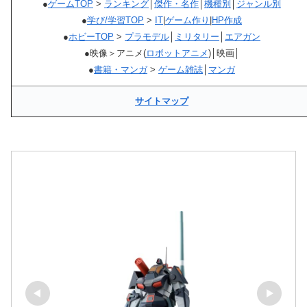
●
ゲームTOP
>
ランキング
│
傑作・名作
│
機種別
│
ジャンル別
●
学び/学習TOP
>
IT
|
ゲーム作り
|
HP作成
●
ホビーTOP
>
プラモデル
│
ミリタリー
│
エアガン
●映像＞アニメ(
ロボットアニメ
)│映画│
●
書籍・マンガ
>
ゲーム雑誌
│
マンガ
サイトマップ