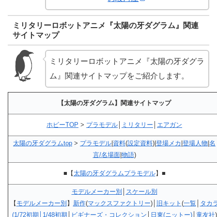
ミリタリーロボットアニメ『太陽の牙ダグラム』関連
サイトマップ
ミリタリーロボットアニメ『太陽の牙ダグラ
ム』関連サイトマップをご紹介します。
【太陽の牙ダグラム】関連サイトマップ
ホビーTOP
>
プラモデル
│
ミリタリー
│
エアガン
太陽の牙ダグラムtop
>
プラモデル
|
資料
(
設定資料
)|
登場メカ
|
登場人物
|
名
言/名場面
|
物語
)
■【
太陽の牙ダグラムプラモデル
】■
モデルメーカー別
│
スケール別
【
モデルメーカー別
】
新作
(
マックスファクトリー
)│
旧キット
(
一覧
│
タカ
(1/72初期│1/48初期
│
ビギナーズ・コレクション
│
日東(ニットー)
│
童友社
)