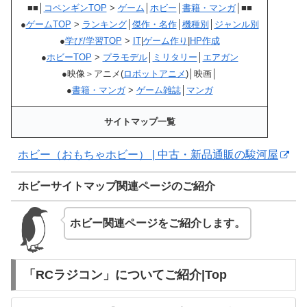
■■│
コペンギンTOP
>
ゲーム
│
ホビー
│
書籍・マンガ
│■■
●
ゲームTOP
>
ランキング
│
傑作・名作
│
機種別
│
ジャンル別
●
学び/学習TOP
>
IT
|
ゲーム作り
|
HP作成
●
ホビーTOP
>
プラモデル
│
ミリタリー
│
エアガン
●映像＞アニメ(
ロボットアニメ
)│映画│
●
書籍・マンガ
>
ゲーム雑誌
│
マンガ
サイトマップ一覧
ホビー（おもちゃホビー） | 中古・新品通販の駿河屋
ホビーサイトマップ関連ページのご紹介
ホビー関連ページをご紹介します。
「RCラジコン」についてご紹介|Top