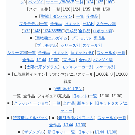
ン
)│
バンダイ
│
ウェーブ/WAVE
(
一覧
│
1/24
│
1/35
│
1/60
)
【スケール別】一覧│1/20│1/24│1/35│1/48│1/60
■【
聖戦士ダンバイン
】
一覧
│
全作品
│
プラモデル
(
一覧
│
全作品
│
旧キット
│
HGAB
│
スケール別
(
1/72
│
1/48
│
1/24/35/550
))
完成品
(
全作品
│
ロボット魂
)
■【
重戦機エルガイム
】
プラモデル
│
完成品
【
プラモデル
】
シリーズ別
│
スケール別
シリーズ別
(
一覧
│
全作品
│
旧キット
│
新キット/HG
)│
スケール別
(
一覧
│
全作品
│
1/144
│
1/100
)【
完成品
】
全作品
│
バンダイ製
■【
太陽の牙ダグラム
】
モデルメーカー別
│
スケール別
■【伝説巨神イデオン】アオシマ(アニメスケール│1/600初期│1/2600
戦艦
■【
機甲界ガリアン
】
一覧│全作品│フィギュア/完成品│
旧キット
(
一覧
│1/100│1/130)
■【
クラッシャージョウ
】
一覧
│
全作品
│
新キット
│
旧キットタカラ/ニ
ットー
│
■【
特装機兵ドルバック
】■【
銀河漂流バイファム
】
スケール別
(
一覧
│
全作品
│
1/144
│
1/100
)
■【
ザブングル
】
新旧キット一覧
│
旧キット
(
1/144
│
1/100
)