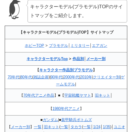
キャラクターモデル(プラモデル)TOPのサイ
トマップをご紹介します。
【キャラクターモデル(プラモデル)TOP】サイトマップ
ホビーTOP
>
プラモデル
│
ミリタリー
│
エアガン
キャラクターモデルTop
>
作品別
│
メーカー別
【
キャラクター作品別プラモデル
】
70年代
|
80年代
(
雑誌企画
)|
90年代
|
2000年代
|
2010年
|
クリエイター別
|
ゲ
ームモデル
|
【
70年代アニメ作品
】■【
宇宙戦艦ヤマト
】
旧キット
│
【
1980年代アニメ
】
■
ガンダム
|■
装甲騎兵ボトムズ
【
メーカー別
】
一覧
│
旧キット
(
一覧
│
タカラ
(
一覧
│
1/24
│
1/35
)│
ユニオ