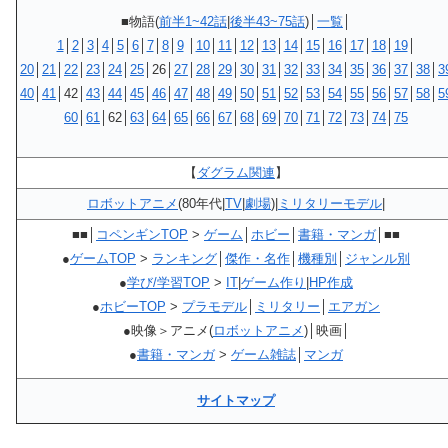
■物語(
前半1~42話
|
後半43~75話
)│
一覧
│
1
│
2
│
3
│
4
│
5
│
6
│
7
│
8
│
9
│
10
│
11
│
12
│
13
│
14
│
15
│
16
│
17
│
18
│
19
│
20
│
21
│
22
│
23
│
24
│
25
│26│
27
│
28
│
29
│
30
│
31
│
32
│
33
│
34
│
35
│
36
│
37
│
38
│
3
40
│
41
│42│
43
│
44
│
45
│
46
│
47
│
48
│
49
│
50
│
51
│
52
│
53
│
54
│
55
│
56
│
57
│
58
│
5
60
│
61
│62│
63
│
64
│
65
│
66
│
67
│
68
│
69
│
70
│
71
│
72
│
73
│
74
│
75
【
ダグラム関連
】
ロボットアニメ
(80年代|
TV
|
劇場
)|
ミリタリーモデル
|
■■│
コペンギンTOP
>
ゲーム
│
ホビー
│
書籍・マンガ
│■■
●
ゲームTOP
>
ランキング
│
傑作・名作
│
機種別
│
ジャンル別
●
学び/学習TOP
>
IT
|
ゲーム作り
|
HP作成
●
ホビーTOP
>
プラモデル
│
ミリタリー
│
エアガン
●映像＞アニメ(
ロボットアニメ
)│映画│
●
書籍・マンガ
>
ゲーム雑誌
│
マンガ
サイトマップ