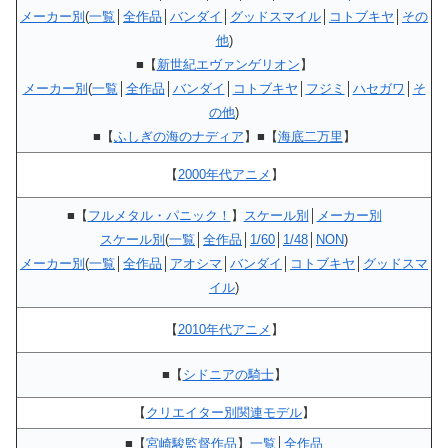
メーカー別
(
一覧
│
全作品
│
バンダイ
│
グッドスマイル
│
コトブキヤ
│
その
他
)
■【
新世紀エヴァンゲリオン
】
メーカー別
(
一覧
│
全作品
│
バンダイ
│
コトブキヤ
│
フジミ
│
ハセガワ
│
そ
の他
)
■【
ふしぎの海のナディア
】■【
海底二万里
】
【
2000年代アニメ
】
■【
フルメタル・パニック！
】
スケール別
│
メーカー別
スケール別
(
一覧
│
全作品
│
1/60
│
1/48
│
NON
)
メーカー別
(
一覧
│
全作品
│
アオシマ
│
バンダイ
│
コトブキヤ
│
グッドスマ
イル
)
【
2010年代アニメ
】
■【
シドニアの騎士
】
【
クリエイター別関連モデル
】
■【
宮崎駿監督作品
】
一覧
│
全作品