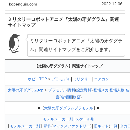
グラム』プラモデル一覧(114キット)をご紹介します。ダグ
2022.12.06
kopenguin.com
ラム | 中古・新品...
ミリタリーロボットアニメ『太陽の牙ダグラム』関連
サイトマップ
ミリタリーロボットアニメ『太陽の牙ダグラ
ム』関連サイトマップをご紹介します。
【太陽の牙ダグラム】関連サイトマップ
ホビーTOP
>
プラモデル
│
ミリタリー
│
エアガン
太陽の牙ダグラムtop
>
プラモデル
|
資料
(
設定資料
)|
登場メカ
|
登場人物
|
名
言/名場面
|
物語
)
■【
太陽の牙ダグラムプラモデル
】■
モデルメーカー別
│
スケール別
【
モデルメーカー別
】
新作
(
マックスファクトリー
)│
旧キット
(
一覧
│
タカ