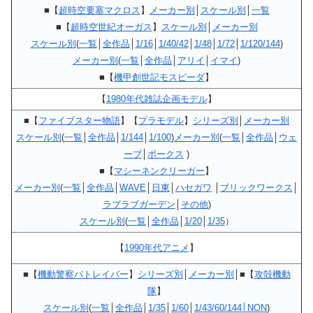
■【
超時空要塞マクロス
】
メーカー別
│
スケール別
│
一覧
■【
超時空世紀オーガス
】
スケール別
│
メーカー別
スケール別
(
一覧
│
全作品
│
1/16
│
1/40/42
│
1/48
│
1/72
│
1/120/144
)
メーカー別
(
一覧
│
全作品
│
アリイ
│
イマイ
)
■【
機甲創世記モスピーダ
】
【
1980年代雑誌企画モデル
】
■【
ファイブスター物語
】【
プラモデル
】
シリーズ別
│
メーカー別
スケール別
(
一覧
│
全作品
│
1/144
│
1/100
)
メーカー別
(
一覧
│
全作品
│
ウェ
ーブ
│
ボークス
)
■【
マシーネンクリーガー
】
メーカー別
(
一覧
│
全作品
│
WAVE
│
日東
│
ハセガワ
│
ブリックワークス
│
ラブラブガーデン
│
その他
)
スケール別
(
一覧
│
全作品
│
1/20
│
1/35
）
【
1990年代アニメ
】
■【
機動警察パトレイバー
】
シリーズ別
│
メーカー別
│■【
攻殻機動
隊
】
スケール別
(
一覧
│
全作品
│
1/35
│
1/60
│
1/43/60/144│NON
)