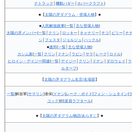
ナトラック
│
機動バギー
│
ホバークラフト
)
■【
太陽の牙ダグラム・登場人物
】■
■
人民解放政軍
(
一覧
│
主な登場人物
)
太陽の牙メンバー
(
一覧
│
クリン
│
ロッキー
│
キャナリー
│
チコ
│
ビリー
│
ナ
シ
│
フェスタ
│
ジョルジュ
│
ハックル
)
■
連邦
(
一覧
│
主な登場人物
)
カシム家
(
一覧
│
クリン
│
ドナン
│
ラビン
│
サラ
│
レーク
│
ロイル
)
ヒロイン・デイジー関連
(
一覧
│
デイジー
│
クリン
│
ドナン
│
ダロウェイ
│
ラ
ルターフ
)
【
太陽の牙ダグラム名言/名場面
】
一覧
|解放軍(
サマリン
)連保(
ドナン
|
レーク・ボイド
|
フォン・シュタイン
|
コック
)|
特派員ラフタール
|
■【
太陽の牙ダグラム物語/あらすじ
】■