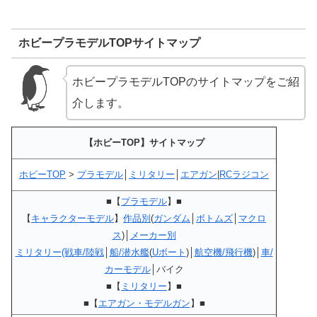
ホビープラモデルTOPサイトマップ
ホビープラモデルTOPのサイトマップをご紹
介します。
【ホビーTOP】サイトマップ
ホビーTOP
>
プラモデル
│
ミリタリー
│
エアガン
|
RCラジコン
■【
プラモデル
】■
【
キャラクターモデル
】
作品別
(
ガンダム
│
ボトムズ
│
マクロ
ス
)│
メーカー別
ミリタリー(戦車/陸戦
│
船/潜水艦
(
Uボート
)│
航空機/飛行機
)│
車/
カーモデル
│バイク
■【
ミリタリー
】■
■【
エアガン・モデルガン
】■