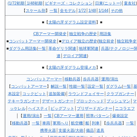
(1/72初期│1/48初期
│
ビギナーズ・コレクション
│
日東(ニットー)
│
童友社
)
【
スケール別
】
一覧
│
全モデル
│
1/72
│
1/48
│
1/144
│
その他
■【
太陽の牙ダグラム設定資料
】■
CBアーマー開発史
│
独立戦争の歴史
│
用語集
■
コンバットアーマー開発史
│■
デロイア独立の歴史
(
独立前史
│
独立戦争史
■
ダグラム用語集
(
一覧
│
革命ゲリラ関連
│
地球軍関連
│
兵器/テクノロジー
連
│
デロイア関連
)
■【
太陽の牙ダグラム登場メカ
】■
コンバットアーマー
│
移動兵器
│
歩兵兵器
│
運用/演出
【
コンバットアーマー
】
解説一覧
│
性能一覧
│
設定一覧
│
ダグラム
(
一覧
│
本設定
│
コックピット
│
追加装備
)│
ラウンドフェイサー
│
クラブガンナー
│
テキーラガンナー
│
デザートガンナー
│
ブロックヘッド
│
ブッシュマン
│
マ
ッケレル
│
ヘイスティ
│
ビッグフット
│
ブリザードガンナー
│
ニコラエフ
│【
運用/演出
】
一覧
│
CBアーマー運用
│
照準パターン
│
爆発設定
【
移動兵器
】
一覧
│
車両
│
軍用へり
│
航空機
│
船
│
列車
│【
歩兵兵器
】
一覧
│
携帯火器
│
支援火器/大砲
│
備品
│
道具