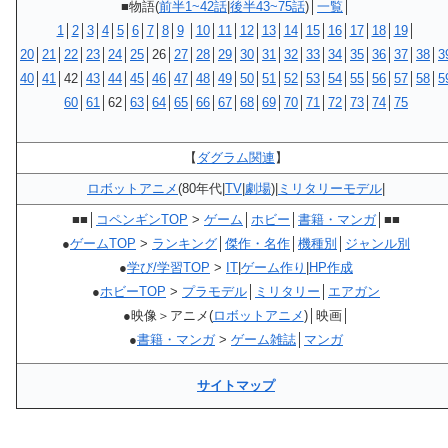
■物語(
前半1~42話
|
後半43~75話
)│
一覧
│
1
│
2
│
3
│
4
│
5
│
6
│
7
│
8
│
9
│
10
│
11
│
12
│
13
│
14
│
15
│
16
│
17
│
18
│
19
│
20
│
21
│
22
│
23
│
24
│
25
│26│
27
│
28
│
29
│
30
│
31
│
32
│
33
│
34
│
35
│
36
│
37
│
38
│
3
40
│
41
│42│
43
│
44
│
45
│
46
│
47
│
48
│
49
│
50
│
51
│
52
│
53
│
54
│
55
│
56
│
57
│
58
│
5
60
│
61
│62│
63
│
64
│
65
│
66
│
67
│
68
│
69
│
70
│
71
│
72
│
73
│
74
│
75
【
ダグラム関連
】
ロボットアニメ
(80年代|
TV
|
劇場
)|
ミリタリーモデル
|
■■│
コペンギンTOP
>
ゲーム
│
ホビー
│
書籍・マンガ
│■■
●
ゲームTOP
>
ランキング
│
傑作・名作
│
機種別
│
ジャンル別
●
学び/学習TOP
>
IT
|
ゲーム作り
|
HP作成
●
ホビーTOP
>
プラモデル
│
ミリタリー
│
エアガン
●映像＞アニメ(
ロボットアニメ
)│映画│
●
書籍・マンガ
>
ゲーム雑誌
│
マンガ
サイトマップ