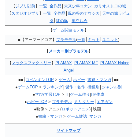
【
ジブリ以前
】
一覧
│
全作品
│
未来少年コナン
│
カリオストロの城
【
スタジオジブリ
】
一覧
│
全作品
│
風の谷のナウシカ
│
天空の城ラピュ
タ
│
紅の豚
│
風立ちぬ
【
ゲーム関連モデル
】
■【アーマードコア】
プラモデル
(
一覧
│
キット
│
ユニット
)
【
メーカー別プラモデル
】
【
マックスファクトリー
】
PLAMAX
│
PLAMAX MF
│
PLAMAX Naked
Angel
■■│
コペンギンTOP
>
ゲーム
│
ホビー
│
書籍・マンガ
│■■
●
ゲームTOP
>
ランキング
│
傑作・名作
│
機種別
│
ジャンル別
●
学び/学習TOP
>
IT
|
ゲーム作り
|
HP作成
●
ホビーTOP
>
プラモデル
│
ミリタリー
│
エアガン
●映像＞アニメ(
ロボットアニメ
)│映画│
●
書籍・マンガ
>
ゲーム雑誌
│
マンガ
サイトマップ