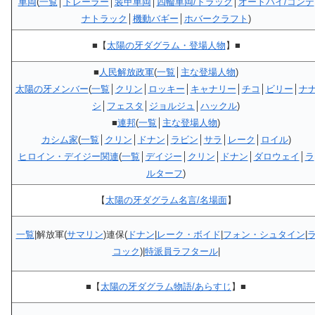
車両
(
一覧
│
トレーラー
│
装甲車両
│
四輪車両/トラック
│
オートバイ/コンテ
ナトラック
│
機動バギー
│
ホバークラフト
)
■【
太陽の牙ダグラム・登場人物
】■
■
人民解放政軍
(
一覧
│
主な登場人物
)
太陽の牙メンバー
(
一覧
│
クリン
│
ロッキー
│
キャナリー
│
チコ
│
ビリー
│
ナ
シ
│
フェスタ
│
ジョルジュ
│
ハックル
)
■
連邦
(
一覧
│
主な登場人物
)
カシム家
(
一覧
│
クリン
│
ドナン
│
ラビン
│
サラ
│
レーク
│
ロイル
)
ヒロイン・デイジー関連
(
一覧
│
デイジー
│
クリン
│
ドナン
│
ダロウェイ
│
ラ
ルターフ
)
【
太陽の牙ダグラム名言/名場面
】
一覧
|解放軍(
サマリン
)連保(
ドナン
|
レーク・ボイド
|
フォン・シュタイン
|
コック
)|
特派員ラフタール
|
■【
太陽の牙ダグラム物語/あらすじ
】■