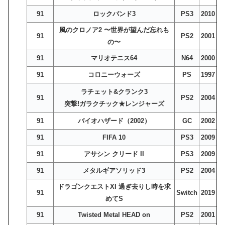
91
ロックバンド3
PS3
2010
風のクロノア2 〜世界が望んだ忘れも
91
PS2
2001
の〜
91
マリオテニス64
N64
2000
91
コロニーウォーズ
PS
1997
ラチェット&クランク3
91
PS2
2004
突撃!ガラクチック★レンジャーズ
91
バイオハザード（2002）
GC
2002
91
FIFA 10
PS3
2009
91
アサシン クリード II
PS3
2009
91
メタルギアソリッド3
PS2
2004
ドラゴンクエストXI 過ぎ去りし時を求
91
Switch
2019
めてS
91
Twisted Metal HEAD on
PS2
2001