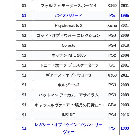
91
フォルツァ モータースポーツ 4
X360
2011
91
バイオハザード
PS
1996
91
Psychonauts 2
Xone
2021
91
ゴッド・オブ・ウォー コレクション
PS3
2009
91
Celeste
PS4
2018
91
マッデン NFL 2005
PS2
2004
91
トニー・ホーク プロスケーター3
GC
2001
91
ギアーズ・オブ・ウォー3
X360
2011
91
キルゾーン2
PS3
2009
91
バットマン アーカム・アサイラム
PS3
2009
91
キャッスルヴァニア 〜暁月の円舞曲〜
GBA
2003
91
INSIDE
PS4
2016
レガシー・オブ・ケイン ソウル・リー
91
PS
1999
ヴァー