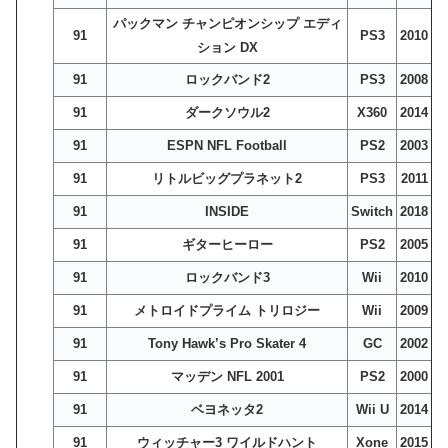
パックマン チャンピオンシップ エディ
91
PS3
2010
ション DX
91
ロックバンド2
PS3
2008
91
ダークソウル2
X360
2014
91
ESPN NFL Football
PS2
2003
91
リトルビッグプラネット2
PS3
2011
91
INSIDE
Switch
2018
91
ギターヒーロー
PS2
2005
91
ロックバンド3
Wii
2010
91
メトロイドプライム トリロジー
Wii
2009
91
Tony Hawk’s Pro Skater 4
GC
2002
91
マッデン NFL 2001
PS2
2000
91
ベヨネッタ2
Wii U
2014
91
ウィッチャー3 ワイルドハント
Xone
2015