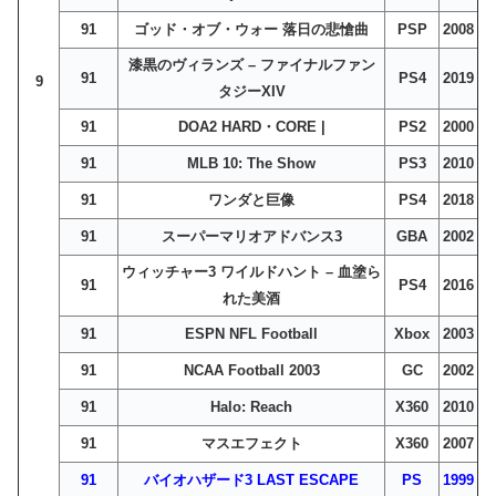
91
ゴッド・オブ・ウォー 落日の悲愴曲
PSP
2008
漆黒のヴィランズ – ファイナルファン
91
PS4
2019
9
タジーXIV
91
DOA2 HARD・CORE |
PS2
2000
91
MLB 10: The Show
PS3
2010
91
ワンダと巨像
PS4
2018
91
スーパーマリオアドバンス3
GBA
2002
ウィッチャー3 ワイルドハント – 血塗ら
91
PS4
2016
れた美酒
91
ESPN NFL Football
Xbox
2003
91
NCAA Football 2003
GC
2002
91
Halo: Reach
X360
2010
91
マスエフェクト
X360
2007
91
バイオハザード3 LAST ESCAPE
PS
1999