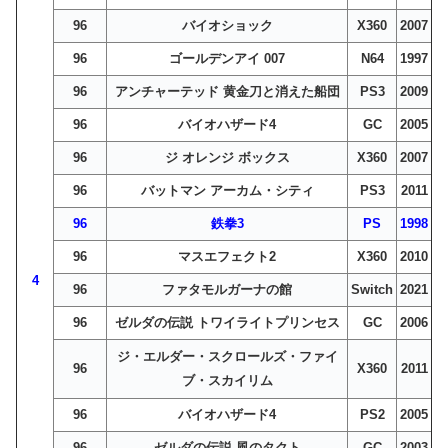
96
バイオショック
X360
2007
96
ゴールデンアイ 007
N64
1997
96
アンチャーテッド 黄金刀と消えた船団
PS3
2009
96
バイオハザード4
GC
2005
96
ジ オレンジ ボックス
X360
2007
96
バットマン アーカム・シティ
PS3
2011
96
鉄拳3
PS
1998
96
マスエフェクト2
X360
2010
4
96
ファタモルガーナの館
Switch
2021
96
ゼルダの伝説 トワイライトプリンセス
GC
2006
ジ・エルダー・スクロールズ・ファイ
96
X360
2011
ブ・スカイリム
96
バイオハザード4
PS2
2005
96
ゼルダの伝説 風のタクト
GC
2003