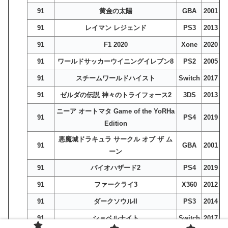
91
黄金の太陽
GBA
2001
91
レイマン レジェンド
PS3
2013
91
F1 2020
Xone
2020
91
ワールドサッカーウイニングイレブン8
PS2
2005
91
スチームワールドハイスト
Switch
2017
91
ゼルダの伝説 神々のトライフォース2
3DS
2013
ニーア オートマタ Game of the YoRHa
91
PS4
2019
Edition
悪魔城ドラキュラ サークル オブ ザ ム
91
GBA
2001
ーン
91
バイオハザード2
PS4
2019
91
ファークライ3
X360
2012
91
ダークソウルII
PS3
2014
91
ショベルナイト
Switch
2017