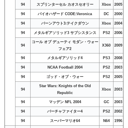
94
スプリンターセル カオスセオリー
Xbox
2005
94
バイオハザード CODE:Veronica
DC
2000
94
バーンアウト3:テイクダウン
Xbox
2004
94
メタルギアソリッド3 サブシスタンス
PS2
2006
コール オブ デューティ モダン・ウォー
94
X360
2009
フェア2
94
メタルギアソリッド4
PS3
2008
94
NCAA Football 2004
PS2
2003
94
ゴッド・オブ・ウォー
PS2
2005
Star Wars: Knights of the Old
94
Xbox
2003
Republic
94
マッデン NFL 2004
GC
2003
94
バーチャファイター4
PS2
2002
94
スーパーマリオ64
N64
1996