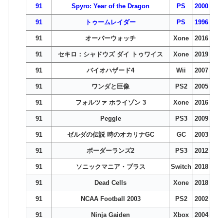
91
Spyro: Year of the Dragon
PS
2000
91
トゥームレイダー
PS
1996
91
オーバーウォッチ
Xone
2016
91
セキロ：シャドウズ ダイ トゥワイス
Xone
2019
91
バイオハザード4
Wii
2007
91
ワンダと巨像
PS2
2005
91
フォルツァ ホライゾン 3
Xone
2016
91
Peggle
PS3
2009
91
ゼルダの伝説 時のオカリナGC
GC
2003
91
ボーダーランズ2
PS3
2012
91
ソニックマニア・プラス
Switch
2018
91
Dead Cells
Xone
2018
91
NCAA Football 2003
PS2
2002
91
Ninja Gaiden
Xbox
2004