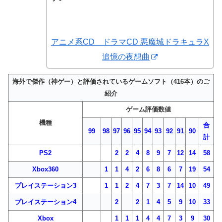
アニメ系CD ドラマCD 悪魔城ドラキュラX
追憶の夜想曲
海外で傑作（神ゲー）と評価されているゲームソフト（416本）のご
紹介
ゲーム評価数値
機種
合
99
98
97
96
95
94
93
92
91
90
計
PS2
2
2
4
8
9
7
12
14
58
Xbox360
1
1
4
2
6
8
6
7
19
54
プレイステーション3
1
1
2
4
7
3
7
14
10
49
プレイステーション4
2
2
1
4
5
9
10
33
Xbox
1
1
1
4
4
7
3
9
30