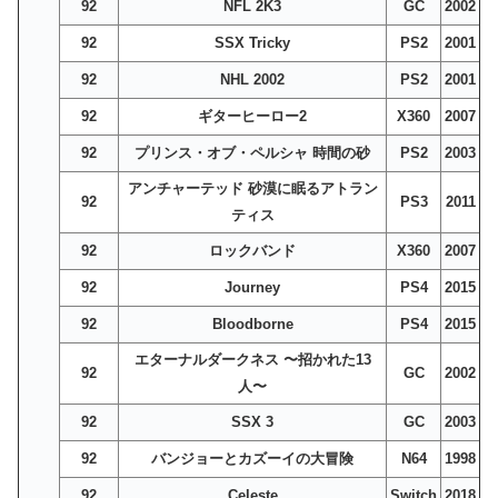
92
NFL 2K3
GC
2002
92
SSX Tricky
PS2
2001
92
NHL 2002
PS2
2001
92
ギターヒーロー2
X360
2007
92
プリンス・オブ・ペルシャ 時間の砂
PS2
2003
アンチャーテッド 砂漠に眠るアトラン
92
PS3
2011
ティス
92
ロックバンド
X360
2007
92
Journey
PS4
2015
92
Bloodborne
PS4
2015
エターナルダークネス 〜招かれた13
92
GC
2002
人〜
92
SSX 3
GC
2003
92
バンジョーとカズーイの大冒険
N64
1998
92
Celeste
Switch
2018