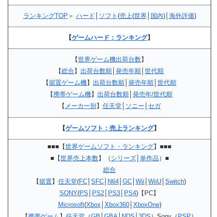
ランキングTOP
＞
ハード
│
ソフト
(
売上
(
世界
│
国内
)│
海外評価
)
【
ゲームハード：ランキング
】
【
世界ゲーム機出荷台数
】
【
総合
】
出荷台数順
│
発売年順
│
世代順
【
据置ゲーム機
】
出荷台数順
│
発売年順
│
世代順
【
携帯ゲーム機
】
出荷台数順
│
発売年/世代順
【
メーカー別
】
任天堂
│
ソニー
│
セガ
【
ゲームソフト：売上ランキング
】
■■■【
世界ゲームソフト・ランキング
】■■■
■【
世界売上本数
】（
シリーズ
│
単作品
）■
総合
【
据置
】
任天堂
(
FC
│
SFC
│
N64
│
GC
│
Wii
│
WiiU
│
Switch
)
SONY
(
PS
│
PS2
│
PS3
│
PS4
)【PC】
Microsoft
(
Xbox
│
Xbox360
│
XboxOne
)
【
携帯ゲーム
】
任天堂
（
GB
│
GBA
│
NDS
│
3DS
）Sony（
PSP
）