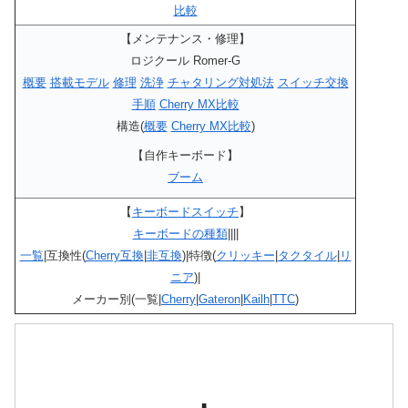
比較
【メンテナンス・修理】
ロジクール Romer-G
概要
搭載モデル
修理
洗浄
チャタリング対処法
スイッチ交換
手順
Cherry MX比較
構造(
概要
Cherry MX比較
)
【自作キーボード】
ブーム
【
キーボードスイッチ
】
キーボードの種類
||||
一覧
|互換性(
Cherry互換
|
非互換
)|特徴(
クリッキー
|
タクタイル
|
リ
ニア
)|
メーカー別(一覧|
Cherry
|
Gateron
|
Kailh
|
TTC
)