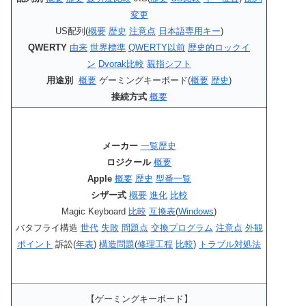
変更
US配列(
概要
歴史
注意点
日本語専用キー
)
QWERTY
由来
世界標準
QWERTY以前
歴史的ロックイ
ン
Dvorak比較
親指シフト
用途別
概要
ゲーミングキーボード(
概要
歴史
)
接続方式
概要
メーカー
一覧
歴史
ロジクール
概要
Apple
概要
歴史
型番一覧
シザー式
概要
進化
比較
Magic Keyboard
比較
互換表
(
Windows
)
バタフライ構造
世代
失敗
問題点
交換プログラム
注意点
外観
ポイント
訴訟(
年表
)
構造問題
(
修理工程
比較
)
トラブル対処法
【ゲーミングキーボード】