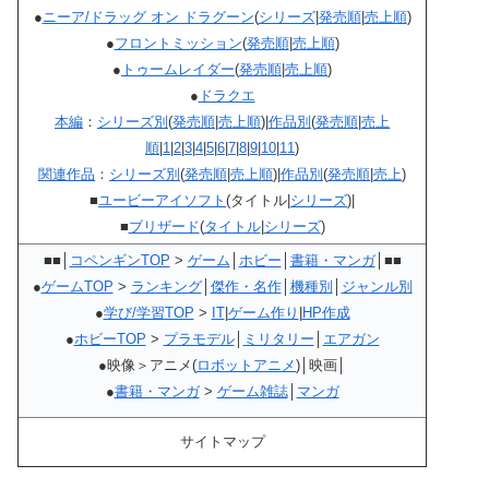
●
ニーア/ドラッグ オン ドラグーン
(
シリーズ
|
発売順
|
売上順
)
●
フロントミッション
(
発売順
|
売上順
)
●
トゥームレイダー
(
発売順
|
売上順
)
●
ドラクエ
本編
：
シリーズ別
(
発売順
|
売上順
)|
作品別
(
発売順
|
売上
順
|
1
|
2
|
3
|
4
|
5
|
6
|
7
|
8
|
9
|
10
|
11
)
関連作品
：
シリーズ別
(
発売順
|
売上順
)|
作品別
(
発売順
|
売上
)
■
ユービーアイソフト
(タイトル|
シリーズ
)|
■
ブリザード
(
タイトル
|
シリーズ
)
■■│
コペンギンTOP
>
ゲーム
│
ホビー
│
書籍・マンガ
│■■
●
ゲームTOP
>
ランキング
│
傑作・名作
│
機種別
│
ジャンル別
●
学び/学習TOP
>
IT
|
ゲーム作り
|
HP作成
●
ホビーTOP
>
プラモデル
│
ミリタリー
│
エアガン
●映像＞アニメ(
ロボットアニメ
)│映画│
●
書籍・マンガ
>
ゲーム雑誌
│
マンガ
サイトマップ