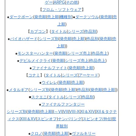
ゲー
|
ARPG
|
その他
)
【
フロム・ソフトウェア
】
●
ダークボーン
(
発売順
|
売上順
|
機種別
)●
ダークソウル
(
発売順
|
売
上順
)
【
カプコン
】(
タイトル
|
シリーズ
|
作品別
)
●
バイオハザード
(
シリーズ別
(
発売順
|
売上順
)|
作品別
(
発売順
|
売
上順
))
●
モンスターハンター
(
発売順
|
シリーズ売上
|
作品売上
)
●
デビルメイクライ
(
発売順
|
シリーズ売上
|
作品売上
)
●
ファイナルファイト
(
発売順
|
売上順
)
【
コナミ
】(
タイトル
|
シリーズ
|
アーケード
)
●
ウイレレ
(
発売順
|
売上順
)
●
メタルギア
(
シリーズ別
(
発売順
|
売上順
)|
作品別
(
発売順
|
売上順
))
■
スクエニ
(
タイトル
|
シリーズ
|
作品別
)
●
ファイナルファンタジー
シリーズ別
(
発売順
|
売上順
|
I～VI
|
VII
|
VIII-X
|
XI＆XIV
|
XII＆タクテ
ィクス
|
XIII＆XV
|
スピンオフ
)
ナンバリング
|
スピンオフ/外伝
|
世
界観別
●
クロノ
(
発売順
|
売上順
)●
ヴァルキリー