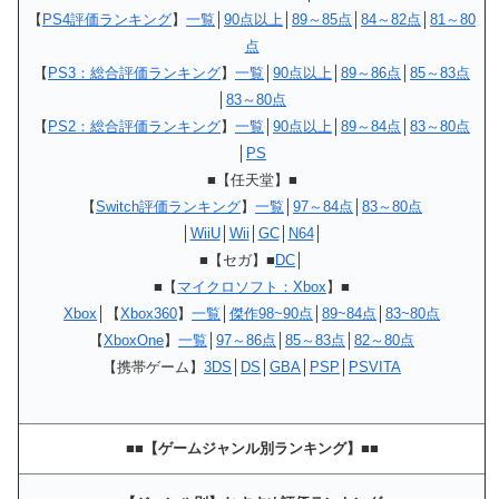
【
PS4評価ランキング
】
一覧
│
90点以上
│
89～85点
│
84～82点
│
81～80
点
【
PS3：総合評価ランキング
】
一覧
│
90点以上
│
89～86点
│
85～83点
│
83～80点
【
PS2：総合評価ランキング
】
一覧
│
90点以上
│
89～84点
│
83～80点
│
PS
■【任天堂】■
【
Switch評価ランキング
】
一覧
│
97～84点
│
83～80点
│
WiiU
│
Wii
│
GC
│
N64
│
■【セガ】■
DC
│
■【
マイクロソフト：Xbox
】■
Xbox
│【
Xbox360
】
一覧
│
傑作98~90点
│
89~84点
│
83~80点
【
XboxOne
】
一覧
│
97～86点
│
85～83点
│
82～80点
【携帯ゲーム】
3DS
│
DS
│
GBA
│
PSP
│
PSVITA
■■【ゲームジャンル別ランキング】■■