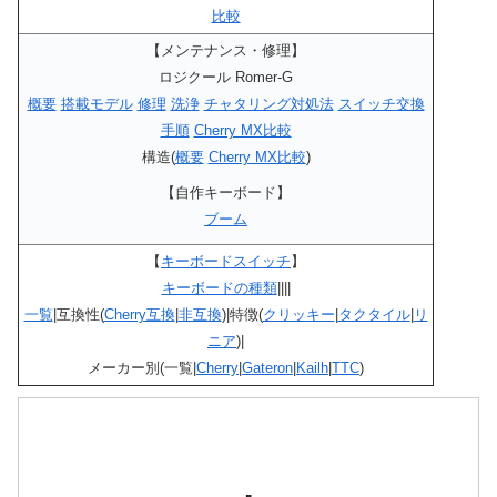
比較
【メンテナンス・修理】
ロジクール Romer-G
概要
搭載モデル
修理
洗浄
チャタリング対処法
スイッチ交換
手順
Cherry MX比較
構造(
概要
Cherry MX比較
)
【自作キーボード】
ブーム
【
キーボードスイッチ
】
キーボードの種類
||||
一覧
|互換性(
Cherry互換
|
非互換
)|特徴(
クリッキー
|
タクタイル
|
リ
ニア
)|
メーカー別(一覧|
Cherry
|
Gateron
|
Kailh
|
TTC
)