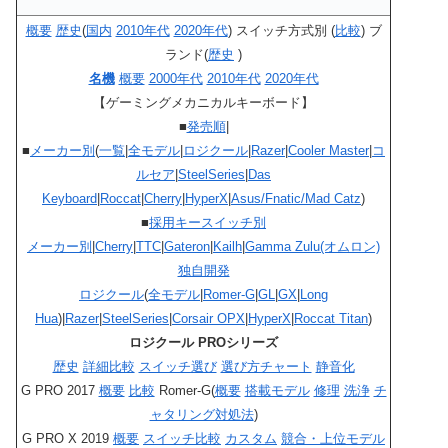
概要
歴史
(
国内
2010年代
2020年代
) スイッチ方式別 (
比較
) ブ
ランド(
歴史
)
名機
概要
2000年代
2010年代
2020年代
【ゲーミングメカニカルキーボード】
■
発売順
|
■
メーカー別
(
一覧
|
全モデル
|
ロジクール
|
Razer
|
Cooler Master
|
コ
ルセア
|
SteelSeries
|
Das
Keyboard
|
Roccat
|
Cherry
|
HyperX
|
Asus/Fnatic/Mad Catz
)
■
採用キースイッチ別
メーカー別
|
Cherry
|
TTC
|
Gateron
|
Kailh
|
Gamma Zulu(オムロン)
独自開発
ロジクール
(
全モデル
|
Romer-G
|
GL
|
GX
|
Long
Hua
)|
Razer
|
SteelSeries
|
Corsair OPX
|
HyperX
|
Roccat Titan
)
ロジクール PROシリーズ
歴史
詳細比較
スイッチ選び
選び方チャート
静音化
G PRO 2017
概要
比較
Romer-G(
概要
搭載モデル
修理
洗浄
チ
ャタリング対処法
)
G PRO X 2019
概要
スイッチ比較
カスタム
競合・上位モデル