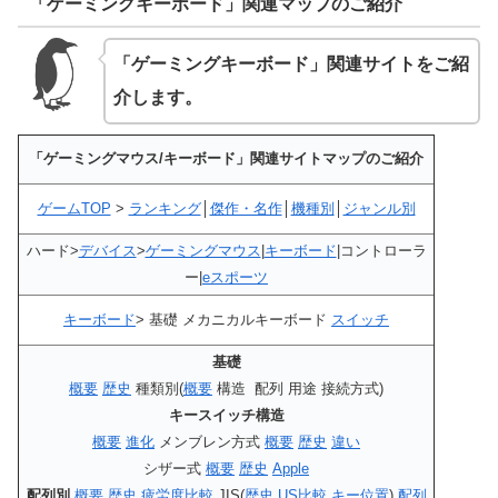
「ゲーミングキーボード」関連マップのご紹介
「ゲーミングキーボード」関連サイトをご紹
介します。
「ゲーミングマウス/キーボード」関連サイトマップのご紹介
ゲームTOP
>
ランキング
│
傑作・名作
│
機種別
│
ジャンル別
ハード>
デバイス
>
ゲーミングマウス
|
キーボード
|コントローラ
ー|
eスポーツ
キーボード
> 基礎 メカニカルキーボード
スイッチ
基礎
概要
歴史
種類別(
概要
構造 配列 用途 接続方式)
キースイッチ構造
概要
進化
メンブレン方式
概要
歴史
違い
シザー式
概要
歴史
Apple
配列別
概要
歴史
疲労度比較
JIS(
歴史
US比較
キー位置
)
配列