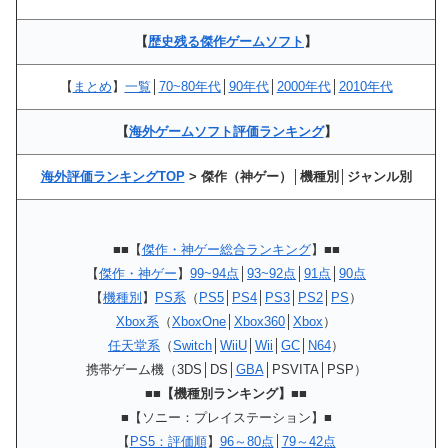
【
歴史残る傑作ゲームソフト
】
【
まとめ
】
一覧
│
70~80年代
│
90年代
│
2000年代
│
2010年代
【
海外ゲームソフト評価ランキング
】
海外評価ランキングTOP
> 傑作（神ゲー）│機種別│ジャンル別
■■【
傑作・神ゲー総合ランキング
】■■
【
傑作・神ゲー
】
99~94点
│
93~92点
│
91点
│
90点
【
機種別
】
PS系
（
PS5
│
PS4
│
PS3
│
PS2
│
PS
）
Xbox系
（
XboxOne
│
Xbox360
│
Xbox
）
任天堂系
（
Switch
│
WiiU
│
Wii
│
GC
│
N64
）
携帯ゲーム機（3DS│DS│
GBA
│PSVITA│PSP）
■■【機種別ランキング】■■
■【ソニー：プレイステーション】■
【
PS5：評価順
】
96～80点
│
79～42点