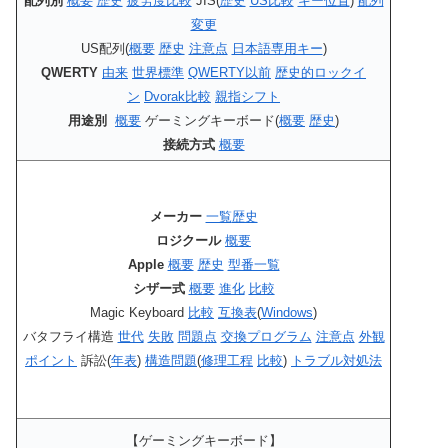
配列別
概要
歴史
疲労度比較
JIS(
歴史
US比較
キー位置
)
配列
変更
US配列(
概要
歴史
注意点
日本語専用キー
)
QWERTY
由来
世界標準
QWERTY以前
歴史的ロックイ
ン
Dvorak比較
親指シフト
用途別
概要
ゲーミングキーボード(
概要
歴史
)
接続方式
概要
メーカー
一覧
歴史
ロジクール
概要
Apple
概要
歴史
型番一覧
シザー式
概要
進化
比較
Magic Keyboard
比較
互換表
(
Windows
)
バタフライ構造
世代
失敗
問題点
交換プログラム
注意点
外観
ポイント
訴訟(
年表
)
構造問題
(
修理工程
比較
)
トラブル対処法
【ゲーミングキーボード】