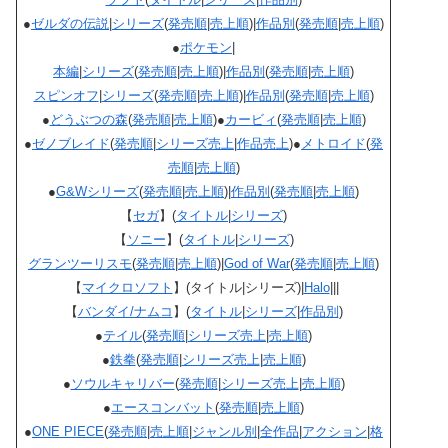
●
ゼルダの伝説
|
シリーズ
(
発売順
|
売上順
)|
作品別
(
発売順
|
売上順
)
●
ポケモン
|
本編
|
シリーズ
(
発売順
|
売上順
)|
作品別
(
発売順
|
売上順
)
スピンオフ
|
シリーズ
(
発売順
|
売上順
)|
作品別
(
発売順
|
売上順
)
●
どうぶつの森
(
発売順
|
売上順
)●
カービィ
(
発売順
|
売上順
)
●
ゼノブレイド
(
発売順
|
シリーズ売上
|
作品売上
)●
メトロイド
(
発
売順
|
売上順
)
●
G&W
シリーズ
(
発売順
|
売上順
)|
作品別
(
発売順
|
売上順
)
【
セガ
】(
タイトル
|
シリーズ
)
【
ソニー
】(
タイトル
|
シリーズ
)
グランツーリスモ
(
発売順
|
売上順
)|
God of War
(
発売順
|
売上順
)
【
マイクロソフト
】(タイトル|シリーズ)|
Halo
|||
【
バンダイ/ナムコ
】(
タイトル
|
シリーズ
|
作品別
)
●
テイル
(
発売順
|
シリーズ売上
|
売上順
)
●
鉄拳
(
発売順
|
シリーズ売上
|
売上順
)
●
ソウルキャリバー
(
発売順
|
シリーズ売上
|
売上順
)
●
エースコンバット
(
発売順
|
売上順
)
●
ONE PIECE
(
発売順
|
売上順
|
ジャンル別
|
全作品
|
アクション
|
格