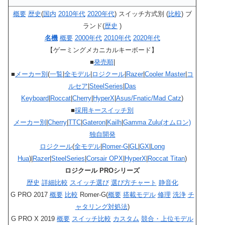
概要
歴史
(
国内
2010年代
2020年代
) スイッチ方式別 (
比較
) ブ
ランド(
歴史
)
名機
概要
2000年代
2010年代
2020年代
【ゲーミングメカニカルキーボード】
■
発売順
|
■
メーカー別
(
一覧
|
全モデル
|
ロジクール
|
Razer
|
Cooler Master
|
コ
ルセア
|
SteelSeries
|
Das
Keyboard
|
Roccat
|
Cherry
|
HyperX
|
Asus/Fnatic/Mad Catz
)
■
採用キースイッチ別
メーカー別
|
Cherry
|
TTC
|
Gateron
|
Kailh
|
Gamma Zulu(オムロン)
独自開発
ロジクール
(
全モデル
|
Romer-G
|
GL
|
GX
|
Long
Hua
)|
Razer
|
SteelSeries
|
Corsair OPX
|
HyperX
|
Roccat Titan
)
ロジクール PROシリーズ
歴史
詳細比較
スイッチ選び
選び方チャート
静音化
G PRO 2017
概要
比較
Romer-G(
概要
搭載モデル
修理
洗浄
チ
ャタリング対処法
)
G PRO X 2019
概要
スイッチ比較
カスタム
競合・上位モデル