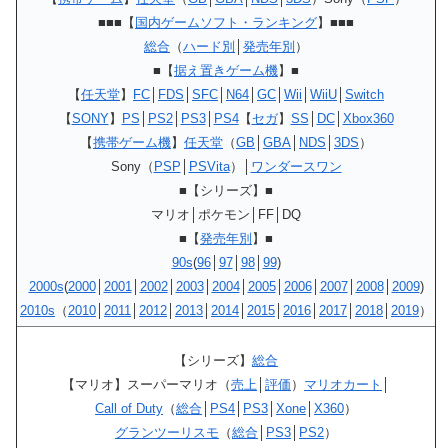
■■■【
国内ゲームソフト・ランキング
】■■■
総合
（
ハード別
│
発売年別
）
■【
据え置きゲーム機
】■
【
任天堂
】
FC
│
FDS
│
SFC
│
N64
│
GC
│
Wii
│
WiiU
│
Switch
【
SONY
】
PS
│
PS2
│
PS3
│
PS4
【
セガ
】
SS
│
DC
│
Xbox360
【
携帯ゲーム機
】
任天堂
（
GB
│
GBA
│
NDS
│
3DS
）
Sony（
PSP
│
PSVita
）│
ワンダースワン
■【シリーズ】■
マリオ│ポケモン│FF│DQ
■【
発売年別
】■
90s
(
96
│
97
│
98
│
99
)
2000s
(
2000
│
2001
│
2002
│
2003
│
2004
│
2005
│
2006
│
2007
│
2008
│
2009
)
2010s
（
2010
│
2011
│
2012
│
2013
│
2014
│
2015
│
2016
│
2017
│
2018
│
2019
）
【シリーズ】
総合
【マリオ】スーパーマリオ（
売上
│
評価
）
マリオカート
│
Call of Duty
（
総合
│
PS4
│
PS3
│
Xone
│
X360
）
グランツーリスモ
（
総合
│
PS3
│
PS2
）