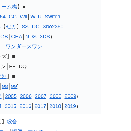
ゲーム機
】■
64
│
GC
│
Wii
│
WiiU
│
Switch
4
【
セガ
】
SS
│
DC
│
Xbox360
（
GB
│
GBA
│
NDS
│
3DS
）
）│
ワンダースワン
ーズ】■
ン│FF│DQ
年別
】■
│
98
│
99
)
4
│
2005
│
2006
│
2007
│
2008
│
2009
)
4
│
2015
│
2016
│
2017
│
2018
│
2019
）
ズ】
総合