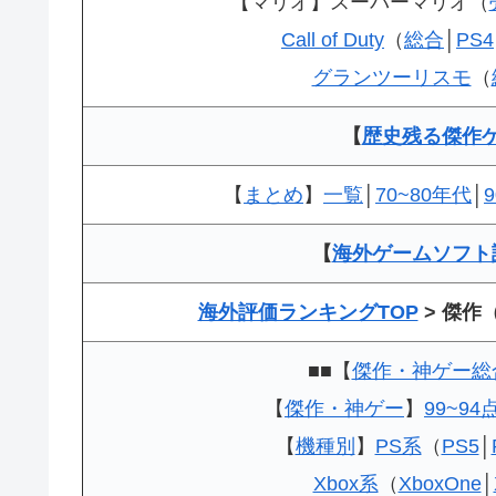
【マリオ】スーパーマリオ（
Call of Duty
（
総合
│
PS4
グランツーリスモ
（
【
歴史残る傑作
【
まとめ
】
一覧
│
70~80年代
│
【
海外ゲームソフト
海外評価ランキングTOP
> 傑作
■■【
傑作・神ゲー総
【
傑作・神ゲー
】
99~94
【
機種別
】
PS系
（
PS5
│
Xbox系
（
XboxOne
│