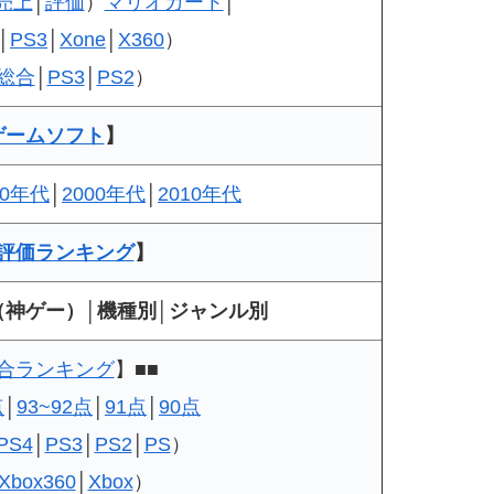
売上
│
評価
）
マリオカート
│
│
PS3
│
Xone
│
X360
）
総合
│
PS3
│
PS2
）
ゲームソフト
】
90年代
│
2000年代
│
2010年代
評価ランキング
】
（神ゲー）│機種別│ジャンル別
合ランキング
】■■
点
│
93~92点
│
91点
│
90点
PS4
│
PS3
│
PS2
│
PS
）
Xbox360
│
Xbox
）