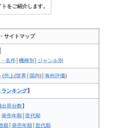
イトをご紹介します。
・サイトマップ
作・名作
│
機種別
│
ジャンル別
ト
(
売上
(
世界
│
国内
)│
海外評価
)
：ランキング
】
機出荷台数
】
│
発売年順
│
世代順
数順
│
発売年順
│
世代順