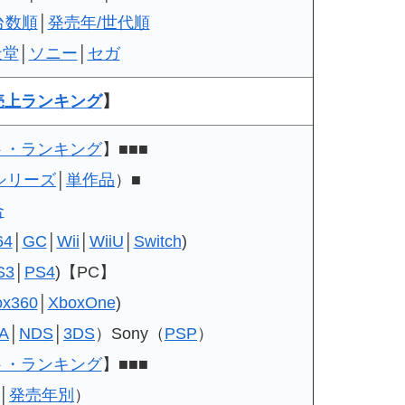
台数順
│
発売年/世代順
天堂
│
ソニー
│
セガ
売上ランキング
】
ト・ランキング
】■■■
シリーズ
│
単作品
）■
合
64
│
GC
│
Wii
│
WiiU
│
Switch
)
S3
│
PS4
)【PC】
ox360
│
XboxOne
)
A
│
NDS
│
3DS
）Sony（
PSP
）
ト・ランキング
】■■■
│
発売年別
）