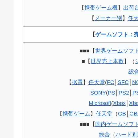
【
携帯ゲーム機
】
出荷
【
メーカー別
】
任
【
ゲームソフト：
■■■【
世界ゲームソフ
■【
世界売上本数
】（
総
【
据置
】
任天堂
(
FC
│
SFC
│
N
SONY
(
PS
│
PS2
│
P
Microsoft
(
Xbox
│
Xb
【
携帯ゲーム
】
任天堂
（
GB
│
GB
■■■【
国内ゲームソフ
総合
（
ハード別