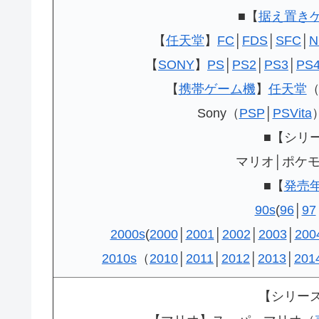
■【
据え置き
【
任天堂
】
FC
│
FDS
│
SFC
│
N
【
SONY
】
PS
│
PS2
│
PS3
│
PS
【
携帯ゲーム機
】
任天堂
Sony（
PSP
│
PSVita
■【シリ
マリオ│ポケモ
■【
発売
90s
(
96
│
97
2000s
(
2000
│
2001
│
2002
│
2003
│
200
2010s
（
2010
│
2011
│
2012
│
2013
│
201
【シリー