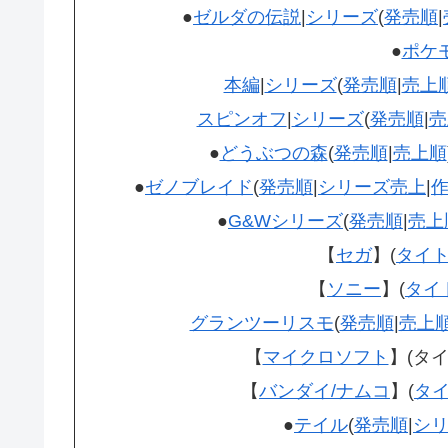
●
ゼルダの伝説
|
シリーズ
(
発売順
|
●
ポケ
本編
|
シリーズ
(
発売順
|
売上
スピンオフ
|
シリーズ
(
発売順
|
売
●
どうぶつの森
(
発売順
|
売上順
●
ゼノブレイド
(
発売順
|
シリーズ売上
|
●
G&W
シリーズ
(
発売順
|
売上
【
セガ
】(
タイ
【
ソニー
】(
タイ
グランツーリスモ
(
発売順
|
売上
【
マイクロソフト
】(タイ
【
バンダイ/ナムコ
】(
タ
●
テイル
(
発売順
|
シ