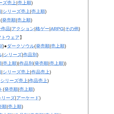
ーズ売上
|
売上順
)
順
|
シリーズ売上
|
売上順
)
ト
(
発売順
|
売上順
)
全作品
|
アクション
|
格ゲー
|
ARPG
|
その他
)
フトウェア
】
別
)●
ダークソウル
(
発売順
|
売上順
)
ル
|
シリーズ
|
作品別
)
順
|
売上順
)|
作品別
(
発売順
|
売上順
))
順
|
シリーズ売上
|
作品売上
)
|
シリーズ売上
|
作品売上
)
ト
(
発売順
|
売上順
)
シリーズ
|
アーケード
)
売順
|
売上順
)