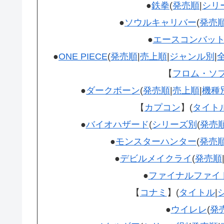
●
鉄拳
(
発売順
|
シリ
●
ソウルキャリバー
(
発売
●
エースコンバッ
●
ONE PIECE
(
発売順
|
売上順
|
ジャンル別
|
【
フロム・ソ
●
ダークボーン
(
発売順
|
売上順
|
機種
【
カプコン
】(
タイト
●
バイオハザード
(
シリーズ別
(
発売
●
モンスターハンター
(
発売
●
デビルメイクライ
(
発売順
●
ファイナルファイ
【
コナミ
】(
タイトル
|
●
ウイレレ
(
発