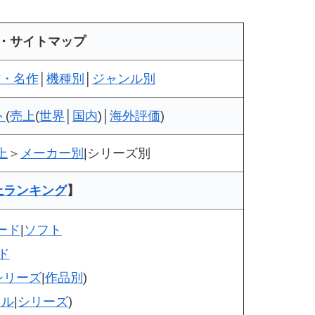
・サイトマップ
作・名作
│
機種別
│
ジャンル別
ト
(
売上
(
世界
│
国内
)│
海外評価
)
上
＞
メーカー別
|シリーズ別
上ランキング
】
ード
|
ソフト
ド
シリーズ
|
作品別
)
トル
|
シリーズ
)