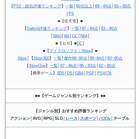
【
PS2：総合評価ランキング
】
一覧
│
90点以上
│
89～84点
│
83～80点
│
PS
■【任天堂】■
【
Switch評価ランキング
】
一覧
│
97～84点
│
83～80点
│
WiiU
│
Wii
│
GC
│
N64
│
■【セガ】■
DC
│
■【
マイクロソフト：Xbox
】■
Xbox
│【
Xbox360
】
一覧
│
傑作98~90点
│
89~84点
│
83~80点
【
XboxOne
】
一覧
│
97～86点
│
85～83点
│
82～80点
【携帯ゲーム】
3DS
│
DS
│
GBA
│
PSP
│
PSVITA
■■【ゲームジャンル別ランキング】■■
【ジャンル別】おすすめ評価ランキング
アクション│AVG│RPG│SLG│
レース
│
スポーツ
│
パズル
│テーブル