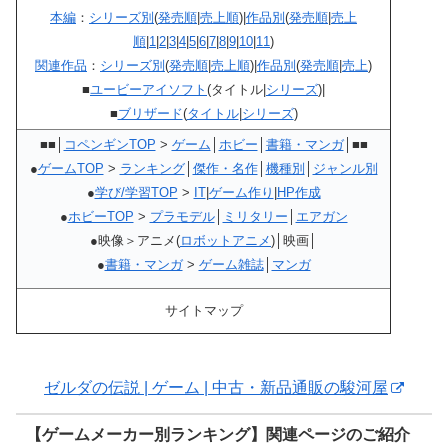
本編
：
シリーズ別
(
発売順
|
売上順
)|
作品別
(
発売順
|
売上
順
|
1
|
2
|
3
|
4
|
5
|
6
|
7
|
8
|
9
|
10
|
11
)
関連作品
：
シリーズ別
(
発売順
|
売上順
)|
作品別
(
発売順
|
売上
)
■
ユービーアイソフト
(タイトル|
シリーズ
)|
■
ブリザード
(
タイトル
|
シリーズ
)
■■│
コペンギンTOP
>
ゲーム
│
ホビー
│
書籍・マンガ
│■■
●
ゲームTOP
>
ランキング
│
傑作・名作
│
機種別
│
ジャンル別
●
学び/学習TOP
>
IT
|
ゲーム作り
|
HP作成
●
ホビーTOP
>
プラモデル
│
ミリタリー
│
エアガン
●映像＞アニメ(
ロボットアニメ
)│映画│
●
書籍・マンガ
>
ゲーム雑誌
│
マンガ
サイトマップ
ゼルダの伝説 | ゲーム | 中古・新品通販の駿河屋
【ゲームメーカー別ランキング】関連ページのご紹介