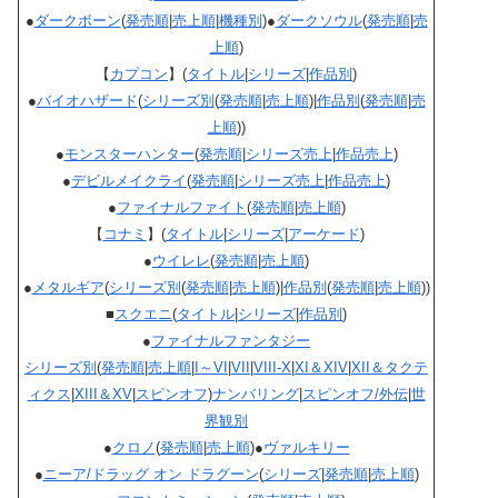
●
ダークボーン
(
発売順
|
売上順
|
機種別
)●
ダークソウル
(
発売順
|
売
上順
)
【
カプコン
】(
タイトル
|
シリーズ
|
作品別
)
●
バイオハザード
(
シリーズ別
(
発売順
|
売上順
)|
作品別
(
発売順
|
売
上順
))
●
モンスターハンター
(
発売順
|
シリーズ売上
|
作品売上
)
●
デビルメイクライ
(
発売順
|
シリーズ売上
|
作品売上
)
●
ファイナルファイト
(
発売順
|
売上順
)
【
コナミ
】(
タイトル
|
シリーズ
|
アーケード
)
●
ウイレレ
(
発売順
|
売上順
)
●
メタルギア
(
シリーズ別
(
発売順
|
売上順
)|
作品別
(
発売順
|
売上順
))
■
スクエニ
(
タイトル
|
シリーズ
|
作品別
)
●
ファイナルファンタジー
シリーズ別
(
発売順
|
売上順
|
I～VI
|
VII
|
VIII-X
|
XI＆XIV
|
XII＆タクテ
ィクス
|
XIII＆XV
|
スピンオフ
)
ナンバリング
|
スピンオフ/外伝
|
世
界観別
●
クロノ
(
発売順
|
売上順
)●
ヴァルキリー
●
ニーア/ドラッグ オン ドラグーン
(
シリーズ
|
発売順
|
売上順
)