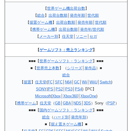
【
世界ゲーム機出荷台数
】
【
総合
】
出荷台数順
│
発売年順
│
世代順
【
据置ゲーム機
】
出荷台数順
│
発売年順
│
世代順
【
携帯ゲーム機
】
出荷台数順
│
発売年/世代順
【
メーカー別
】
任天堂
│
ソニー
│
セガ
【
ゲームソフト：売上ランキング
】
■■■【
世界ゲームソフト・ランキング
】■■■
■【
世界売上本数
】（
シリーズ
│
単作品
）■
総合
【
据置
】
任天堂
(
FC
│
SFC
│
N64
│
GC
│
Wii
│
WiiU
│
Switch
)
SONY
(
PS
│
PS2
│
PS3
│
PS4
)【PC】
Microsoft
(
Xbox
│
Xbox360
│
XboxOne
)
【
携帯ゲーム
】
任天堂
（
GB
│
GBA
│
NDS
│
3DS
）Sony（
PSP
）
■■■【
国内ゲームソフト・ランキング
】■■■
総合
（
ハード別
│
発売年別
）
■【
据え置きゲーム機
】■