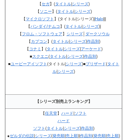
【
セガ
】(
タイトル
|
シリーズ
)
【
ソニー
】(
タイトル
|
シリーズ
)
【
マイクロソフト
】(タイトル|シリーズ)|
Halo
|||
【
バンダイ/ナムコ
】(
タイトル
|
シリーズ
)|
【
フロム・ソフトウェア
】
シリーズ
│
ダークソウル
【
カプコン
】(
タイトル
|
シリーズ
|
作品別
)
【
コナミ
】(
タイトル
|
シリーズ
|
アーケード
)
■
スクエニ
(
タイトル
|
シリーズ
|
作品別
)
■
ユービーアイソフト
(タイトル|
シリーズ
)■
ブリザード
(
タイト
ル
|
シリーズ
)
【シリーズ別売上ランキング】
【
任天堂
】
ハード
|
ソフト
ハード
ソフト
(
タイトル
|
シリーズ
|
作品別
)
●
ゼルダの伝説
|
シリーズ
(
発売順
|
売上順
)|
作品別
(
発売順
|
売上順
)