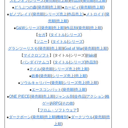
スピンオフ
|
シリーズ
(
発売順
|
売上順
)|
作品別
(
発売順
|
売上順
)
●
どうぶつの森
(
発売順
|
売上順
)●
カービィ
(
発売順
|
売上順
)
●
ゼノブレイド
(
発売順
|
シリーズ売上
|
作品売上
)●
メトロイド
(
発
売順
|
売上順
)
●
G&W
シリーズ
(
発売順
|
売上順
)|
作品別
(
発売順
|
売上順
)
【
セガ
】(
タイトル
|
シリーズ
)
【
ソニー
】(
タイトル
|
シリーズ
)
グランツーリスモ
(
発売順
|
売上順
)|
God of War
(
発売順
|
売上順
)
【
マイクロソフト
】(タイトル|シリーズ)|
Halo
|||
【
バンダイ/ナムコ
】(
タイトル
|
シリーズ
|
作品別
)
●
テイル
(
発売順
|
シリーズ売上
|
売上順
)
●
鉄拳
(
発売順
|
シリーズ売上
|
売上順
)
●
ソウルキャリバー
(
発売順
|
シリーズ売上
|
売上順
)
●
エースコンバット
(
発売順
|
売上順
)
●
ONE PIECE
(
発売順
|
売上順
|
ジャンル別
|
全作品
|
アクション
|
格
ゲー
|
ARPG
|
その他
)
【
フロム・ソフトウェア
】
●
ダークボーン
(
発売順
|
売上順
|
機種別
)●
ダークソウル
(
発売順
|
売
上順
)