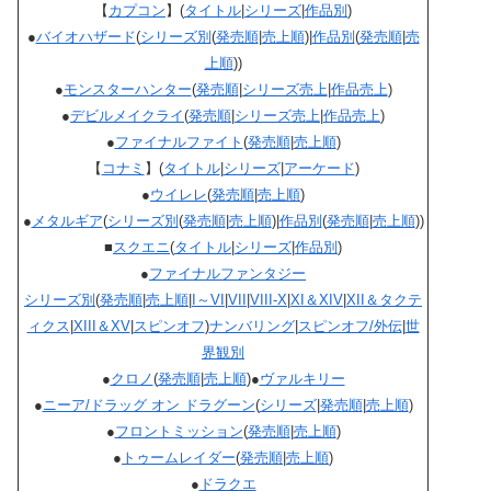
【
カプコン
】(
タイトル
|
シリーズ
|
作品別
)
●
バイオハザード
(
シリーズ別
(
発売順
|
売上順
)|
作品別
(
発売順
|
売
上順
))
●
モンスターハンター
(
発売順
|
シリーズ売上
|
作品売上
)
●
デビルメイクライ
(
発売順
|
シリーズ売上
|
作品売上
)
●
ファイナルファイト
(
発売順
|
売上順
)
【
コナミ
】(
タイトル
|
シリーズ
|
アーケード
)
●
ウイレレ
(
発売順
|
売上順
)
●
メタルギア
(
シリーズ別
(
発売順
|
売上順
)|
作品別
(
発売順
|
売上順
))
■
スクエニ
(
タイトル
|
シリーズ
|
作品別
)
●
ファイナルファンタジー
シリーズ別
(
発売順
|
売上順
|
I～VI
|
VII
|
VIII-X
|
XI＆XIV
|
XII＆タクテ
ィクス
|
XIII＆XV
|
スピンオフ
)
ナンバリング
|
スピンオフ/外伝
|
世
界観別
●
クロノ
(
発売順
|
売上順
)●
ヴァルキリー
●
ニーア/ドラッグ オン ドラグーン
(
シリーズ
|
発売順
|
売上順
)
●
フロントミッション
(
発売順
|
売上順
)
●
トゥームレイダー
(
発売順
|
売上順
)
●
ドラクエ