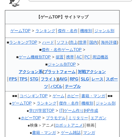
【ゲームTOP】サイトマップ
ゲームTOP
>
ランキング
│
傑作・名作
│
機種別
│
ジャンル別
■
ランキングTOP
>
ハード
│
ソフト
(
売上
(
世界
│
国内
)│
海外評価
)
■
傑作・名作ゲームTOP
>
■
ゲーム機種別TOP
>
据置
│
携帯
│
AC
│
PC
│
周辺機器
■
ジャンル別TOP
>
アクション系
(
プラットフォーム
│
対戦アクション
│
FPS
│
TPS
│
STG
│
フライト
)|
AVG
│
RPG
│
SLG
│
レース
│
スポー
ツ
│
パズル
│
テーブル
■■│
コペンギンTOP
>
ゲーム
│
ホビー
│
書籍・マンガ
│■■
●
ゲームTOP
>
ランキング
│
傑作・名作
│
機種別
│
ジャンル別
●
学び/学習TOP
>
IT
|
ゲーム作り
|
HP作成
●
ホビーTOP
>
プラモデル
│
ミリタリー
│
エアガン
●映像＞アニメ(
ロボットアニメ
)│映画│
●
書籍・マンガ
>
ゲーム雑誌
│
マンガ