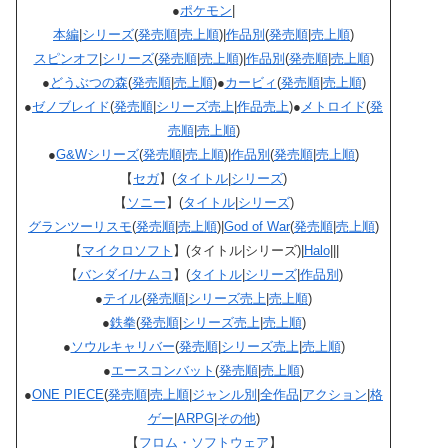
●
ポケモン
|
本編
|
シリーズ
(
発売順
|
売上順
)|
作品別
(
発売順
|
売上順
)
スピンオフ
|
シリーズ
(
発売順
|
売上順
)|
作品別
(
発売順
|
売上順
)
●
どうぶつの森
(
発売順
|
売上順
)●
カービィ
(
発売順
|
売上順
)
●
ゼノブレイド
(
発売順
|
シリーズ売上
|
作品売上
)●
メトロイド
(
発
売順
|
売上順
)
●
G&W
シリーズ
(
発売順
|
売上順
)|
作品別
(
発売順
|
売上順
)
【
セガ
】(
タイトル
|
シリーズ
)
【
ソニー
】(
タイトル
|
シリーズ
)
グランツーリスモ
(
発売順
|
売上順
)|
God of War
(
発売順
|
売上順
)
【
マイクロソフト
】(タイトル|シリーズ)|
Halo
|||
【
バンダイ/ナムコ
】(
タイトル
|
シリーズ
|
作品別
)
●
テイル
(
発売順
|
シリーズ売上
|
売上順
)
●
鉄拳
(
発売順
|
シリーズ売上
|
売上順
)
●
ソウルキャリバー
(
発売順
|
シリーズ売上
|
売上順
)
●
エースコンバット
(
発売順
|
売上順
)
●
ONE PIECE
(
発売順
|
売上順
|
ジャンル別
|
全作品
|
アクション
|
格
ゲー
|
ARPG
|
その他
)
【
フロム・ソフトウェア
】