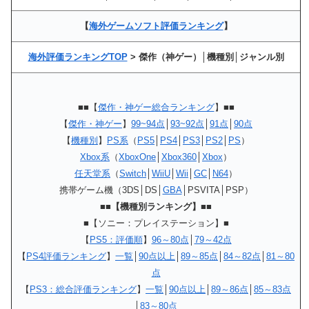
【
海外ゲームソフト評価ランキング
】
海外評価ランキングTOP
> 傑作（神ゲー）│機種別│ジャンル別
■■【
傑作・神ゲー総合ランキング
】■■
【
傑作・神ゲー
】
99~94点
│
93~92点
│
91点
│
90点
【
機種別
】
PS系
（
PS5
│
PS4
│
PS3
│
PS2
│
PS
）
Xbox系
（
XboxOne
│
Xbox360
│
Xbox
）
任天堂系
（
Switch
│
WiiU
│
Wii
│
GC
│
N64
）
携帯ゲーム機（3DS│DS│
GBA
│PSVITA│PSP）
■■【機種別ランキング】■■
■【ソニー：プレイステーション】■
【
PS5：評価順
】
96～80点
│
79～42点
【
PS4評価ランキング
】
一覧
│
90点以上
│
89～85点
│
84～82点
│
81～80
点
【
PS3：総合評価ランキング
】
一覧
│
90点以上
│
89～86点
│
85～83点
│
83～80点