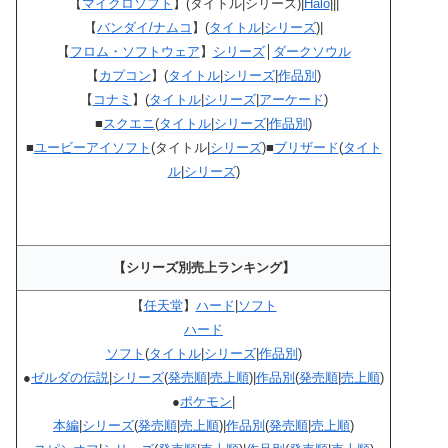
【
マイクロソフト
】(タイトル|シリーズ)|
Halo
|||
【
バンダイ/ナムコ
】(
タイトル
|
シリーズ
)|
【
フロム・ソフトウェア
】
シリーズ
│
ダークソウル
【
カプコン
】(
タイトル
|
シリーズ
|
作品別
)
【
コナミ
】(
タイトル
|
シリーズ
|
アーケード
)
■
スクエニ
(
タイトル
|
シリーズ
|
作品別
)
■
ユービーアイソフト
(タイトル|
シリーズ
)■
ブリザード
(
タイト
ル
|
シリーズ
)
【シリーズ別売上ランキング】
【
任天堂
】
ハード
|
ソフト
ハード
ソフト
(
タイトル
|
シリーズ
|
作品別
)
●
ゼルダの伝説
|
シリーズ
(
発売順
|
売上順
)|
作品別
(
発売順
|
売上順
)
●
ポケモン
|
本編
|
シリーズ
(
発売順
|
売上順
)|
作品別
(
発売順
|
売上順
)