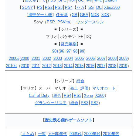
【
任天堂
】
FC
│
FDS
│
SFC
│
N64
│
GC
│
Wii
│
WiiU
│
Switch
【
SONY
】
PS
│
PS2
│
PS3
│
PS4
【
セガ
】
SS
│
DC
│
Xbox360
【
携帯ゲーム機
】
任天堂
（
GB
│
GBA
│
NDS
│
3DS
）
Sony（
PSP
│
PSVita
）│
ワンダースワン
■【シリーズ】■
マリオ│ポケモン│FF│DQ
■【
発売年別
】■
90s
(
96
│
97
│
98
│
99
)
2000s
(
2000
│
2001
│
2002
│
2003
│
2004
│
2005
│
2006
│
2007
│
2008
│
2009
)
2010s
（
2010
│
2011
│
2012
│
2013
│
2014
│
2015
│
2016
│
2017
│
2018
│
2019
）
【シリーズ】
総合
【マリオ】スーパーマリオ（
売上
│
評価
）
マリオカート
│
Call of Duty
（
総合
│
PS4
│
PS3
│
Xone
│
X360
）
グランツーリスモ
（
総合
│
PS3
│
PS2
）
【
歴史残る傑作ゲームソフト
】
【
まとめ
】
一覧
│
70~80年代
│
90年代
│
2000年代
│
2010年代