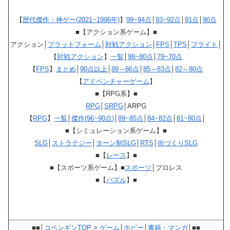
【
歴代傑作・神ゲー(2021~1996年)
】
99~94点
│
93~92点
│
91点
│
90点
■【アクション系ゲーム】■
アクション│
プラットフォーム
│
対戦アクション
│
FPS
│
TPS
│
フライト
│
【
対戦アクション
】
一覧
│
98~80点
│
79~70点
【
FPS
】
まとめ
│
90点以上
│
89～86点
│
85～83点
│
82～80点
【
アドベンチャーゲーム
】
■【RPG系】■
RPG
│
SRPG
│ARPG
【
RPG
】
一覧
│
傑作(96~90点)
│
89~85点
│
84~82点
│
81~80点
│
■【シミュレーション系ゲーム】■
SLG
│
ストラテジー
│
ターン制SLG
│
RTS
│
街づくりSLG
■【
レース
】■
■【スポーツ系ゲーム】■
スポーツ
│プロレス
■【
パズル
】■
■■│
コペンギンTOP
>
ゲーム
│
ホビー
│
書籍・マンガ
│■■