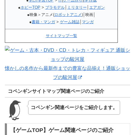
●
学び/学習TOP
>
IT
|
ゲーム作り
|
HP作成
●
ホビーTOP
>
プラモデル
│
ミリタリー
│
エアガン
●映像＞アニメ(
ロボットアニメ
)│映画│
●
書籍・マンガ
>
ゲーム雑誌
│
マンガ
サイトマップ一覧
懐かしの名作から最新作までの豊富な品揃え！通販ショッ
プの駿河屋
コペンギンサイトマップ関連ページのご紹介
コペンギン関連ページをご紹介します。
【ゲームTOP】ゲーム関連ページのご紹介