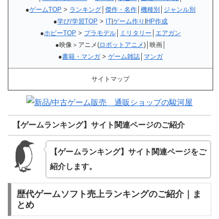
●
ゲームTOP
>
ランキング
│
傑作・名作
│
機種別
│
ジャンル別
●
学び/学習TOP
>
IT
|
ゲーム作り
|
HP作成
●
ホビーTOP
>
プラモデル
│
ミリタリー
│
エアガン
●映像＞アニメ(
ロボットアニメ
)│映画│
●
書籍・マンガ
>
ゲーム雑誌
│
マンガ
サイトマップ
【ゲームランキング】サイト関連ページのご紹介
【ゲームランキング】サイト関連ページをご
紹介します。
歴代ゲームソフト売上ランキングのご紹介｜ま
とめ