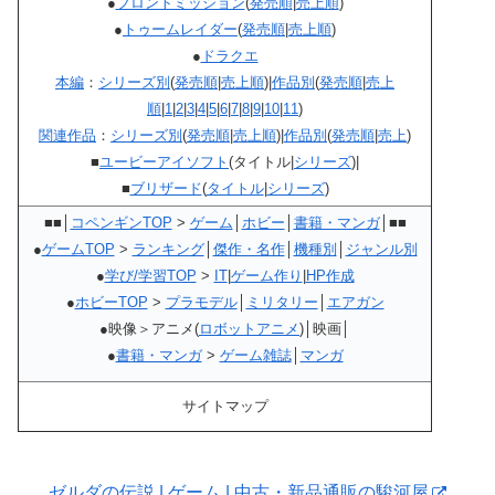
●
フロントミッション
(
発売順
|
売上順
)
●
トゥームレイダー
(
発売順
|
売上順
)
●
ドラクエ
本編
：
シリーズ別
(
発売順
|
売上順
)|
作品別
(
発売順
|
売上
順
|
1
|
2
|
3
|
4
|
5
|
6
|
7
|
8
|
9
|
10
|
11
)
関連作品
：
シリーズ別
(
発売順
|
売上順
)|
作品別
(
発売順
|
売上
)
■
ユービーアイソフト
(タイトル|
シリーズ
)|
■
ブリザード
(
タイトル
|
シリーズ
)
■■│
コペンギンTOP
>
ゲーム
│
ホビー
│
書籍・マンガ
│■■
●
ゲームTOP
>
ランキング
│
傑作・名作
│
機種別
│
ジャンル別
●
学び/学習TOP
>
IT
|
ゲーム作り
|
HP作成
●
ホビーTOP
>
プラモデル
│
ミリタリー
│
エアガン
●映像＞アニメ(
ロボットアニメ
)│映画│
●
書籍・マンガ
>
ゲーム雑誌
│
マンガ
サイトマップ
ゼルダの伝説 | ゲーム | 中古・新品通販の駿河屋