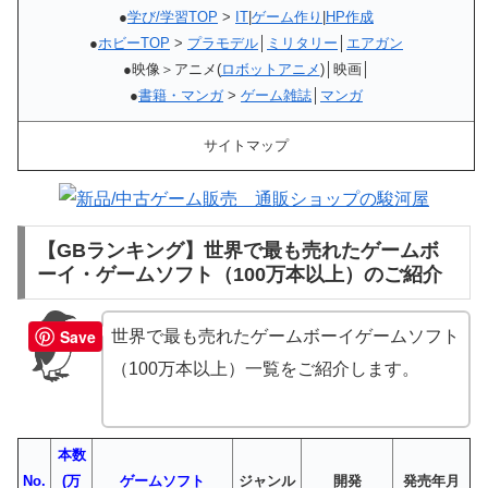
●
学び/学習TOP
>
IT
|
ゲーム作り
|
HP作成
●
ホビーTOP
>
プラモデル
│
ミリタリー
│
エアガン
●映像＞アニメ(
ロボットアニメ
)│映画│
●
書籍・マンガ
>
ゲーム雑誌
│
マンガ
サイトマップ
【GBランキング】世界で最も売れたゲームボ
ーイ・ゲームソフト（100万本以上）のご紹介
Save
世界で最も売れたゲームボーイゲームソフト
（100万本以上）一覧をご紹介します。
本数
No.
(万
ゲームソフト
ジャンル
開発
発売年月