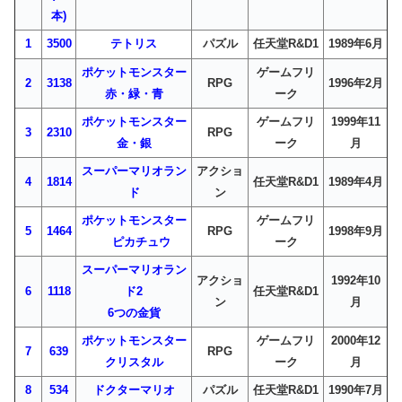
本)
1
3500
テトリス
パズル
任天堂R&D1
1989年6月
ポケットモンスター
ゲームフリ
2
3138
RPG
1996年2月
赤・緑・青
ーク
ポケットモンスター
ゲームフリ
1999年11
3
2310
RPG
金・銀
ーク
月
スーパーマリオラン
アクショ
4
1814
任天堂R&D1
1989年4月
ド
ン
ポケットモンスター
ゲームフリ
5
1464
RPG
1998年9月
ピカチュウ
ーク
スーパーマリオラン
アクショ
1992年10
6
1118
ド2
任天堂R&D1
ン
月
6つの金貨
ポケットモンスター
ゲームフリ
2000年12
7
639
RPG
クリスタル
ーク
月
8
534
ドクターマリオ
パズル
任天堂R&D1
1990年7月