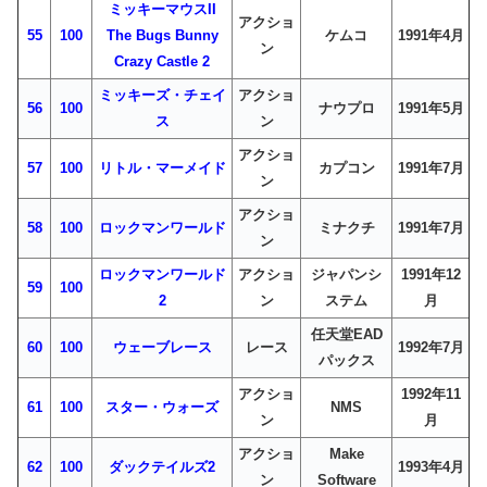
ミッキーマウスII
アクショ
55
100
The Bugs Bunny
ケムコ
1991年4月
ン
Crazy Castle 2
ミッキーズ・チェイ
アクショ
56
100
ナウプロ
1991年5月
ス
ン
アクショ
57
100
リトル・マーメイド
カプコン
1991年7月
ン
アクショ
58
100
ロックマンワールド
ミナクチ
1991年7月
ン
ロックマンワールド
アクショ
ジャパンシ
1991年12
59
100
2
ン
ステム
月
任天堂EAD
60
100
ウェーブレース
レース
1992年7月
パックス
アクショ
1992年11
61
100
スター・ウォーズ
NMS
ン
月
アクショ
Make
62
100
ダックテイルズ2
1993年4月
ン
Software