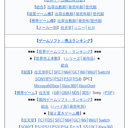
【
世界ゲーム機出荷台数
】
【
総合
】
出荷台数順
│
発売年順
│
世代順
【
据置ゲーム機
】
出荷台数順
│
発売年順
│
世代順
【
携帯ゲーム機
】
出荷台数順
│
発売年/世代順
【
メーカー別
】
任天堂
│
ソニー
│
セガ
【
ゲームソフト：売上ランキング
】
■■■【
世界ゲームソフト・ランキング
】■■■
■【
世界売上本数
】（
シリーズ
│
単作品
）■
総合
【
据置
】
任天堂
(
FC
│
SFC
│
N64
│
GC
│
Wii
│
WiiU
│
Switch
)
SONY
(
PS
│
PS2
│
PS3
│
PS4
)【PC】
Microsoft
(
Xbox
│
Xbox360
│
XboxOne
)
【
携帯ゲーム
】
任天堂
（
GB
│
GBA
│
NDS
│
3DS
）Sony（
PSP
）
■■■【
国内ゲームソフト・ランキング
】■■■
総合
（
ハード別
│
発売年別
）
■【
据え置きゲーム機
】■
【
任天堂
】
FC
│
FDS
│
SFC
│
N64
│
GC
│
Wii
│
WiiU
│
Switch
【
SONY
】
PS
│
PS2
│
PS3
│
PS4
【
セガ
】
SS
│
DC
│
Xbox360