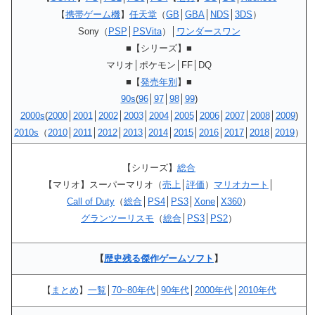
【
携帯ゲーム機
】
任天堂
（
GB
│
GBA
│
NDS
│
3DS
）
Sony（
PSP
│
PSVita
）│
ワンダースワン
■【シリーズ】■
マリオ│ポケモン│FF│DQ
■【
発売年別
】■
90s
(
96
│
97
│
98
│
99
)
2000s
(
2000
│
2001
│
2002
│
2003
│
2004
│
2005
│
2006
│
2007
│
2008
│
2009
)
2010s
（
2010
│
2011
│
2012
│
2013
│
2014
│
2015
│
2016
│
2017
│
2018
│
2019
）
【シリーズ】
総合
【マリオ】スーパーマリオ（
売上
│
評価
）
マリオカート
│
Call of Duty
（
総合
│
PS4
│
PS3
│
Xone
│
X360
）
グランツーリスモ
（
総合
│
PS3
│
PS2
）
【
歴史残る傑作ゲームソフト
】
【
まとめ
】
一覧
│
70~80年代
│
90年代
│
2000年代
│
2010年代