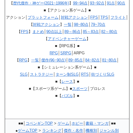
【
歴代傑作・神ゲー(2021~1996年)
】
99~94点
│
93~92点
│
91点
│
90点
■【アクション系ゲーム】■
アクション│
プラットフォーム
│
対戦アクション
│
FPS
│
TPS
│
フライト
│
【
対戦アクション
】
一覧
│
98~80点
│
79~70点
【
FPS
】
まとめ
│
90点以上
│
89～86点
│
85～83点
│
82～80点
【
アドベンチャーゲーム
】
■【RPG系】■
RPG
│
SRPG
│ARPG
【
RPG
】
一覧
│
傑作(96~90点)
│
89~85点
│
84~82点
│
81~80点
│
■【シミュレーション系ゲーム】■
SLG
│
ストラテジー
│
ターン制SLG
│
RTS
│
街づくりSLG
■【
レース
】■
■【スポーツ系ゲーム】■
スポーツ
│プロレス
■【
パズル
】■
■■│
コペンギンTOP
>
ゲーム
│
ホビー
│
書籍・マンガ
│■■
●
ゲームTOP
>
ランキング
│
傑作・名作
│
機種別
│
ジャンル別