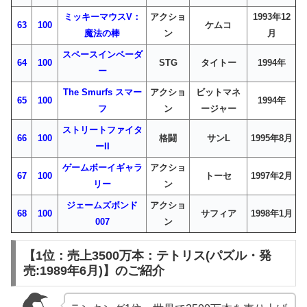
ミッキーマウスV：
アクショ
1993年12
63
100
ケムコ
魔法の棒
ン
月
スペースインベーダ
64
100
STG
タイトー
1994年
ー
The Smurfs スマー
アクショ
ビットマネ
65
100
1994年
フ
ン
ージャー
ストリートファイタ
66
100
格闘
サンL
1995年8月
ーII
ゲームボーイギャラ
アクショ
67
100
トーセ
1997年2月
リー
ン
ジェームズボンド
アクショ
68
100
サフィア
1998年1月
007
ン
【1位：売上3500万本：テトリス(パズル・発
売:1989年6月)】のご紹介