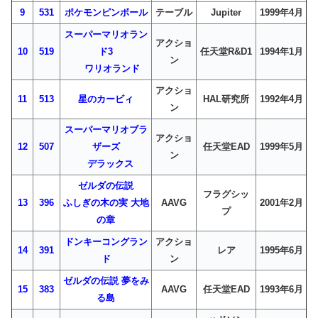
9
531
ポケモンピンボール
テーブル
Jupiter
1999年4月
スーパーマリオラン
アクショ
10
519
ド3
任天堂R&D1
1994年1月
ン
ワリオランド
アクショ
11
513
星のカービィ
HAL研究所
1992年4月
ン
スーパーマリオブラ
アクショ
12
507
ザーズ
任天堂EAD
1999年5月
ン
デラックス
ゼルダの伝説
フラグシッ
13
396
ふしぎの木の実 大地
AAVG
2001年2月
プ
の章
ドンキーコングラン
アクショ
14
391
レア
1995年6月
ド
ン
ゼルダの伝説 夢をみ
15
383
AAVG
任天堂EAD
1993年6月
る島