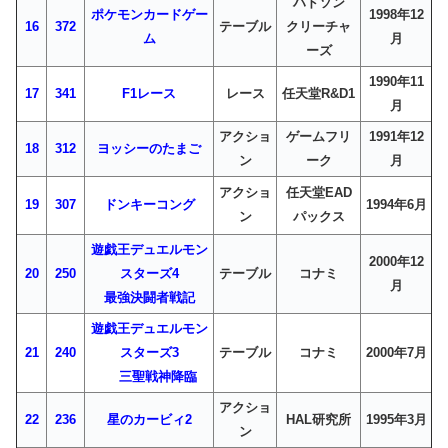
ハドソン
ポケモンカードゲー
1998年12
16
372
テーブル
クリーチャ
ム
月
ーズ
1990年11
17
341
F1レース
レース
任天堂R&D1
月
アクショ
ゲームフリ
1991年12
18
312
ヨッシーのたまご
ン
ーク
月
アクショ
任天堂EAD
19
307
ドンキーコング
1994年6月
ン
パックス
遊戯王デュエルモン
2000年12
20
250
スターズ4
テーブル
コナミ
月
最強決闘者戦記
遊戯王デュエルモン
21
240
スターズ3
テーブル
コナミ
2000年7月
三聖戦神降臨
アクショ
22
236
星のカービィ2
HAL研究所
1995年3月
ン