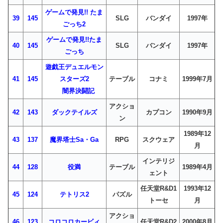
ゲームで発見!! たま
39
145
SLG
バンダイ
1997年
ごっち2
ゲームで発見!!たま
40
145
SLG
バンダイ
1997年
ごっち
遊戯王デュエルモン
41
145
スターズ2
テーブル
コナミ
1999年7月
闇界決闘記
アクショ
42
143
ダックテイルズ
カプコン
1990年9月
ン
1989年12
43
137
魔界塔士Sa・Ga
RPG
スクウェア
月
インテリジ
44
128
役満
テーブル
1989年4月
ェント
任天堂R&D1
1993年12
45
124
テトリス2
パズル
トーセ
月
アクショ
46
123
コロコロカービィ
任天堂R&D2
2000年8月