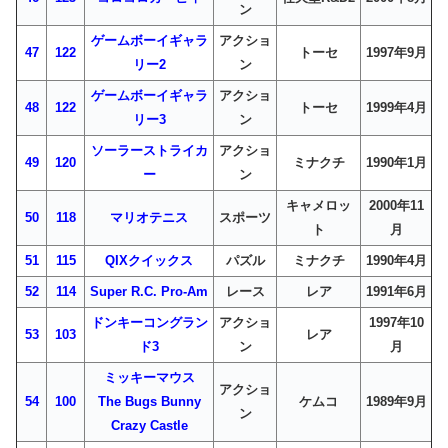
ン
ゲームボーイギャラ
アクショ
47
122
トーセ
1997年9月
リー2
ン
ゲームボーイギャラ
アクショ
48
122
トーセ
1999年4月
リー3
ン
ソーラーストライカ
アクショ
49
120
ミナクチ
1990年1月
ー
ン
キャメロッ
2000年11
50
118
マリオテニス
スポーツ
ト
月
51
115
QIXクイックス
パズル
ミナクチ
1990年4月
52
114
Super R.C. Pro-Am
レース
レア
1991年6月
ドンキーコングラン
アクショ
1997年10
53
103
レア
ド3
ン
月
ミッキーマウス
アクショ
54
100
The Bugs Bunny
ケムコ
1989年9月
ン
Crazy Castle