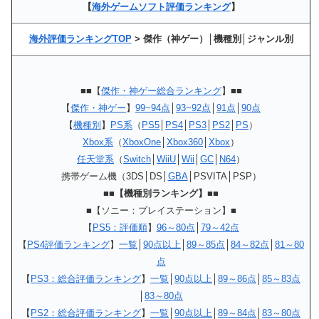
【
海外ゲームソフト評価ランキング
】
海外評価ランキングTOP
> 傑作（神ゲー）│機種別│ジャンル別
■■【
傑作・神ゲー総合ランキング
】■■
【
傑作・神ゲー
】
99~94点
│
93~92点
│
91点
│
90点
【
機種別
】
PS系
（
PS5
│
PS4
│
PS3
│
PS2
│
PS
）
Xbox系
（
XboxOne
│
Xbox360
│
Xbox
）
任天堂系
（
Switch
│
WiiU
│
Wii
│
GC
│
N64
）
携帯ゲーム機（3DS│DS│
GBA
│PSVITA│PSP）
■■【機種別ランキング】■■
■【ソニー：プレイステーション】■
【
PS5：評価順
】
96～80点
│
79～42点
【
PS4評価ランキング
】
一覧
│
90点以上
│
89～85点
│
84～82点
│
81～80
点
【
PS3：総合評価ランキング
】
一覧
│
90点以上
│
89～86点
│
85～83点
│
83～80点
【
PS2：総合評価ランキング
】
一覧
│
90点以上
│
89～84点
│
83～80点