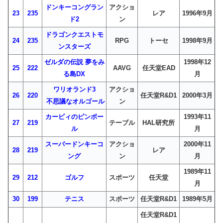
ドンキーコングラン
アクショ
23
235
レア
1996年9月
ド2
ン
ドラゴンクエストモ
24
235
RPG
トーセ
1998年9月
ンスターズ
ゼルダの伝説 夢をみ
1998年12
25
222
AAVG
任天堂EAD
る島DX
月
ワリオランド3
アクショ
26
220
任天堂R&D1
2000年3月
不思議なオルゴール
ン
カービィのピンボー
1993年11
27
219
テーブル
HAL研究所
ル
月
スーパードンキーコ
アクショ
2000年11
28
219
レア
ング
ン
月
1989年11
29
212
ゴルフ
スポーツ
任天堂
月
30
199
テニス
スポーツ
任天堂R&D1
1989年5月
任天堂R&D1