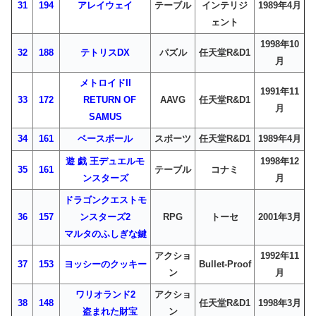
31
194
アレイウェイ
テーブル
インテリジ
1989年4月
ェント
1998年10
32
188
テトリスDX
パズル
任天堂R&D1
月
メトロイドII
1991年11
33
172
RETURN OF
AAVG
任天堂R&D1
月
SAMUS
34
161
ベースボール
スポーツ
任天堂R&D1
1989年4月
遊 戯 王デュエルモ
1998年12
35
161
テーブル
コナミ
ンスターズ
月
ドラゴンクエストモ
36
157
ンスターズ2
RPG
トーセ
2001年3月
マルタのふしぎな鍵
アクショ
1992年11
37
153
ヨッシーのクッキー
Bullet-Proof
ン
月
ワリオランド2
アクショ
38
148
任天堂R&D1
1998年3月
盗まれた財宝
ン