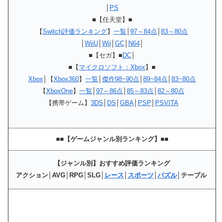
│
PS
■【任天堂】■
【
Switch評価ランキング
】
一覧
│
97～84点
│
83～80点
│
WiiU
│
Wii
│
GC
│
N64
│
■【セガ】■
DC
│
■【
マイクロソフト：Xbox
】■
Xbox
│【
Xbox360
】
一覧
│
傑作98~90点
│
89~84点
│
83~80点
【
XboxOne
】
一覧
│
97～86点
│
85～83点
│
82～80点
【携帯ゲーム】
3DS
│
DS
│
GBA
│
PSP
│
PSVITA
■■【ゲームジャンル別ランキング】■■
【ジャンル別】おすすめ評価ランキング
アクション│AVG│RPG│SLG│
レース
│
スポーツ
│
パズル
│テーブル