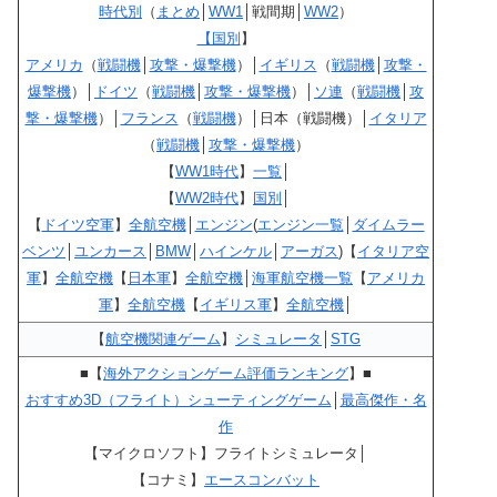
時代別
（
まとめ
│
WW1
│戦間期│
WW2
）
【国別
】
アメリカ
（
戦闘機
│
攻撃・爆撃機
）│
イギリス
（
戦闘機
│
攻撃・
爆撃機
）│
ドイツ
（
戦闘機
│
攻撃・爆撃機
）│
ソ連
（
戦闘機
│
攻
撃・爆撃機
）│
フランス
（
戦闘機
）│日本（戦闘機）│
イタリア
（
戦闘機
│
攻撃・爆撃機
）
【
WW1時代
】
一覧
│
【
WW2時代
】
国別
│
【
ドイツ空軍
】
全航空機
│
エンジン
(
エンジン一覧
│
ダイムラー
ベンツ
│
ユンカース
│
BMW
│
ハインケル
│
アーガス
)【
イタリア空
軍
】
全航空機
【
日本軍
】
全航空機
│
海軍航空機一覧
【
アメリカ
軍
】
全航空機
【
イギリス軍
】
全航空機
│
【
航空機関連ゲーム
】
シミュレータ
│
STG
■【
海外アクションゲーム評価ランキング
】■
おすすめ3D（フライト）シューティングゲーム
│
最高傑作・名
作
【マイクロソフト】フライトシミュレータ│
【コナミ】
エースコンバット