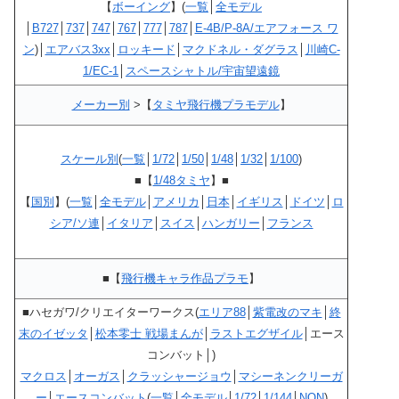
【
ボーイング
】(
一覧
│
全モデル
│
B727
│
737
│
747
│
767
│
777
│
787
│
E-4B/P-8A/エアフォース ワ
ン
)│
エアバス3xx
│
ロッキード
│
マクドネル・ダグラス
│
川崎C-
1/EC-1
│
スペースシャトル/宇宙望遠鏡
メーカー別
>【
タミヤ飛行機プラモデル
】
スケール別
(
一覧
│
1/72
│
1/50
│
1/48
│
1/32
│
1/100
)
■【
1/48タミヤ
】■
【
国別
】(
一覧
│
全モデル
│
アメリカ
│
日本
│
イギリス
│
ドイツ
│
ロ
シア/ソ連
│
イタリア
│
スイス
│
ハンガリー
│
フランス
■【
飛行機キャラ作品プラモ
】
■ハセガワ/クリエイターワークス(
エリア88
│
紫電改のマキ
│
終
末のイゼッタ
│
松本零士 戦場まんが
│
ラストエグザイル
│エース
コンバット│)
マクロス
│
オーガス
│
クラッシャージョウ
│
マシーネンクリーガ
ー
│
エースコンバット
(
一覧
│
全モデル
│
1/72
│
1/144
│
NON
)