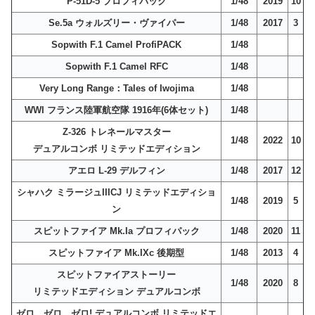
P-51D-5 プロフィパック
1/48
2019
10
Se.5a ウォルズリー・ヴァイパー
1/48
2017
3
Sopwith F.1 Camel ProfiPACK
1/48
Sopwith F.1 Camel RFC
1/48
Very Long Range：Tales of Iwojima
1/48
WWI フランス陸軍航空隊 1916年(6体セット)
1/48
Z-326 トレネールマスター
1/48
2022
10
デュアルコンボ リミテッドエディション
アエロ L-29 デルフィン
1/48
2017
12
シャハク ミラージュIIICJ リミテッドエディショ
1/48
2019
5
ン
スピットファイア Mk.Ia プロフィパック
1/48
2020
11
スピットファイア Mk.IXc 後期型
1/48
2013
4
スピットファイアストーリー
1/48
2020
8
リミテッドエディション デュアルコンボ
ゼロ、ゼロ、ゼロ! デュアルコンボ リミテッドエ