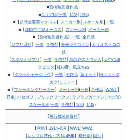
■
宮崎駿監督作品
│
■
エリア88
(
一覧
│
1/72
│
1/48
)
■【
超時空要塞マクロス
】
メーカー別
│
スケール別
│
一覧
■【
超時空世紀オーガス
】
スケール別
│
メーカー別
■【
宮崎駿監督作品
】
一覧
│
全作品
【
ジブリ以前
】
一覧
│
全作品
│
未来少年コナン
│
カリオストロの
城
【
スタジオジブリ
】
一覧
│
全作品
│
風の谷のナウシカ
│
天空の城
ラピュタ
│
紅の豚
│
風立ちぬ
■【
クラッシャージョウ
】
一覧
│
全作品
│
新キット
│
旧キットタ
カラ/ニットー
│
■【
マシーネンクリーガー
】
メーカー別
(
一覧
│
全作品
│
WAVE
│
日東
│
ハセガワ
│
ブリックワークス
│
ラブラブガーデン
│
その他
)
スケール別
(
一覧
│
全作品
│
1/20
│
1/35
）
【
飛行機関連資料
】
【
空戦
】
1914-45年
│
WW1
│
WW2
│
【
レシプロ時代：1914-45年
】
時代別
│
国別
│