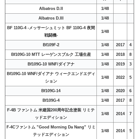
Albatros D.II
1/48
Albatros D.III
1/48
BF 110G-4 -メッサーシュミット BF 110G-4 夜間
1/48
戦闘機-
Bf109F-2
1/48
2017
4
Bf109G-10 MTT レーゲンスブルク 工場生産
1/48
2018
8
Bf109G-10 WNF/ダイアナ
1/48
2019
3
Bf109G-10 WNF/ダイアナ ウィークエンドエディ
1/48
2022
5
ション
Bf109G-14
1/48
2020
6
Bf109G-4
1/48
2017
8
F-4B ファントム 米建国200周年記念塗装 リミテ
1/48
2014
7
ッドエディション
F-4Cファントム ”Good Morning Da Nang” リミ
1/48
2014
5
テッドエディション