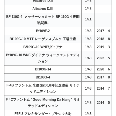
Albatros D.II
1/48
Albatros D.III
1/48
BF 110G-4 -メッサーシュミット BF 110G-4 夜間
1/48
戦闘機-
Bf109F-2
1/48
2017
4
Bf109G-10 MTT レーゲンスブルク 工場生産
1/48
2018
8
Bf109G-10 WNF/ダイアナ
1/48
2019
3
Bf109G-10 WNF/ダイアナ ウィークエンドエディ
1/48
2022
5
ション
Bf109G-14
1/48
2020
6
Bf109G-4
1/48
2017
8
F-4B ファントム 米建国200周年記念塗装 リミテ
1/48
2014
7
ッドエディション
F-4Cファントム ”Good Morning Da Nang” リミ
1/48
2014
5
テッドエディション
F6F-3 アレキサンダー・ブラシウ大尉
1/48