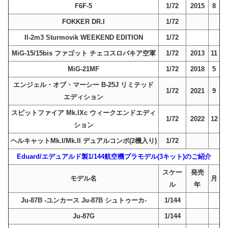
F6F-5
1/72
2015
8
FOKKER DR.I
1/72
Il-2m3 Sturmovik WEEKEND EDITION
1/72
MiG-15/15bis ファゴット チェコスロバキア空軍
1/72
2013
11
MiG-21MF
1/72
2018
5
エンジェル・オブ・マーシー B-25J リミテッド
1/72
2021
9
エディション
スピットファイア Mk.IXc ウィークエンドエディ
1/72
2022
12
ション
ヘルキャットMk.I/Mk.II デュアルコンボ(2機入り)
1/72
Eduard/エデュアルド製1/144航空機プラモデル(3キット)のご紹介
スケー
発売
モデル名
月
ル
年
Ju-87B -ユンカース Ju-87B シュトゥーカ-
1/144
Ju-87G
1/144