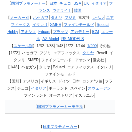
【
国別プラモメーカー
】
日本
│
チェコ
│
USA
│
UK
│
イタリア
│
フ
ランス
│
ウクライナ
│
韓国
【
メーカー別
】
ハセガワ
│
タミヤ
│
フジミ
│童友社│
レベル
│
エア
フィックス
│
イタレリ
│
SMER
│
ファインモールド
│
Special
Hobby
│
アオシマ
│
Eduard
│
プラッツ
│
アカデミー
│
ICM
│
エレー
ル
│
AZ Model
│
RS MODELS
【
スケール別
】1/32│1/35│1/48│1/72│1/144│
1/200
│その他
【1/72】ハセガワ│フジミ│エアフィックス│
タミヤ
│Revell│イ
タレリ│SMER│ファインモールド │アオシマ│童友社│
【1/48】ハセガワ│タミヤ│Eduard│エアフィックス│イタレリ│
ファインモールド
【国別】アメリカ│イギリス│ドイツ│日本│ロシア/ソ連│フラ
ンス│チェコ│
イタリア
│ポーランド│スペイン│
スウェーデン
│
フィンランド│オーストリア│イスラエル│
【
国別プラモメーカーモデル
】
【
日本プラモメーカー
】