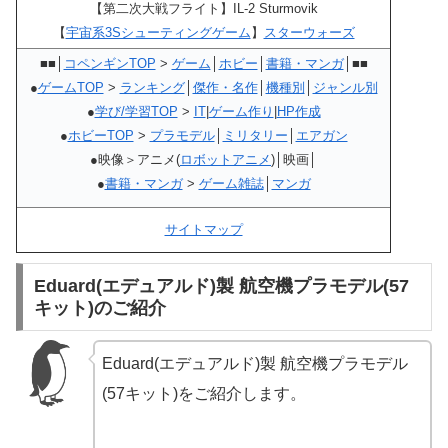
【第二次大戦フライト】IL-2 Sturmovik
【
宇宙系3Sシューティングゲーム
】
スターウォーズ
■■│
コペンギンTOP
>
ゲーム
│
ホビー
│
書籍・マンガ
│■■
●
ゲームTOP
>
ランキング
│
傑作・名作
│
機種別
│
ジャンル別
●
学び/学習TOP
>
IT
|
ゲーム作り
|
HP作成
●
ホビーTOP
>
プラモデル
│
ミリタリー
│
エアガン
●映像＞アニメ(
ロボットアニメ
)│映画│
●
書籍・マンガ
>
ゲーム雑誌
│
マンガ
サイトマップ
Eduard(エデュアルド)製 航空機プラモデル(57
キット)のご紹介
Eduard(エデュアルド)製 航空機プラモデル
(57キット)をご紹介します。