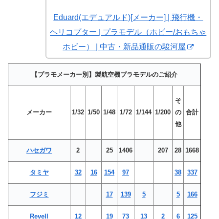
Eduard(エデュアルド)[メーカー] | 飛行機・
ヘリコプター | プラモデル（ホビー/おもちゃ
ホビー） | 中古・新品通販の駿河屋
【プラモメーカー別】製航空機プラモデルのご紹介
そ
メーカー
1/32
1/50
1/48
1/72
1/144
1/200
の
合計
他
ハセガワ
2
25
1406
207
28
1668
タミヤ
32
16
154
97
38
337
フジミ
17
139
5
5
166
Revell
12
19
73
13
2
6
125