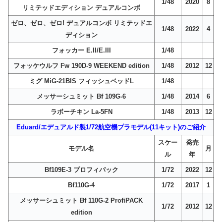
1/48
2020
8
リミテッドエディション デュアルコンボ
ゼロ、ゼロ、ゼロ! デュアルコンボ リミテッドエ
1/48
2022
4
ディション
フォッカー E.II/E.III
1/48
フォッケウルフ Fw 190D-9 WEEKEND edition
1/48
2012
12
ミグ MiG-21BIS フィッシュベッドL
1/48
メッサーシュミット Bf 109G-6
1/48
2014
6
ラボーチキン La-5FN
1/48
2013
12
Eduard/エデュアルド製1/72航空機プラモデル(11キット)のご紹介
スケー
発売
モデル名
月
ル
年
Bf109E-3 プロフィパック
1/72
2022
12
Bf110G-4
1/72
2017
1
メッサーシュミット Bf 110G-2 ProfiPACK
1/72
2012
12
edition