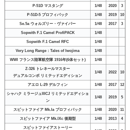
P-51D マスタング
1/48
2020
3
P-51D-5 プロフィパック
1/48
2019
10
Se.5a ウォルズリー・ヴァイパー
1/48
2017
3
Sopwith F.1 Camel ProfiPACK
1/48
Sopwith F.1 Camel RFC
1/48
Very Long Range：Tales of Iwojima
1/48
WWI フランス陸軍航空隊 1916年(6体セット)
1/48
Z-326 トレネールマスター
1/48
2022
10
デュアルコンボ リミテッドエディション
アエロ L-29 デルフィン
1/48
2017
12
シャハク ミラージュIIICJ リミテッドエディショ
1/48
2019
5
ン
スピットファイア Mk.Ia プロフィパック
1/48
2020
11
スピットファイア Mk.IXc 後期型
1/48
2013
4
スピットファイアストーリー