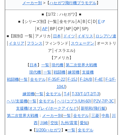
メーカー別
>【
ハセガワ飛行機プラモデル
】
■【1/72：ハセガワ】■
■【シリーズ別】(一覧│全モデル│A│B│C│D│
E
│K│
AP
│BP│CP│NP│QP│SP)
■【国別】一覧│アメリカ│
日本
│
ドイツ
│
イギリス
│
ロシア/ソ連
│
イタリア
│
フランス
│フィンランド│
スウェーデン
│オーストリ
ア│イスラエル)
【アメリカ】
【
日本
】
一覧
│
現代機
│
第二次世界大戦機
現代機
│
一覧
│
戦闘機
│
練習機
│
支援機
戦闘機
(
一覧
│
全モデル
│
F-35/F-22
│
F-15J
│
F-2A/B
│
F-4E
│
F-1/F-
104J
)
練習機
(
一覧
│
全モデル
│
T-4
│
T-33/T-1/T-2/T-3
)
ヘリ/支援機
(
一覧
│
全モデル
│
ヘリ(コブラ/UH-60)
│
P2V-7/P-3C
│
支援機(オスプレイ/ホークアイなど
)│
新明和/飛行艇
)
第二次世界大戦機
：
メーカー別
(
一覧
│
全モデル
│
三菱
│
中島
│
川
西
│
川崎
│
空技
│
九州/震電
│
愛知
)
■【
1/200ハセガワ
】■
一覧
│
全モデル