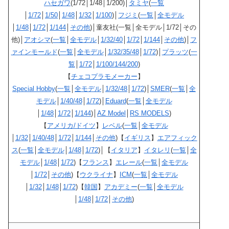
ハセガワ
(1/72│1/48│1/200)│
タミヤ
(
一覧
│
1/72
│
1/50
│
1/48
│
1/32
│
1/100
)│
フジミ
(
一覧
│
全モデル
│
1/48
│
1/72
│
1/144
│
その他
)│童友社(一覧│全モデル│1/72│その
他)│
アオシマ
(
一覧
│
全モデル
│
1/32/40
│
1/72
│
1/144
│
その他
)│
フ
ァインモールド
(
一覧
│
全モデル
│
1/32/35/48
│
1/72
)│
プラッツ
(
一
覧
│
1/72
│
1/100/144/200
)
【
チェコプラモメーカー
】
Special Hobby
(
一覧
│
全モデル
│
1/32/48
│
1/72
)│
SMER
(
一覧
│
全
モデル
│
1/40/48
│
1/72
)│
Eduard
(
一覧
│
全モデル
│
1/48
│
1/72
│
1/144
)│
AZ Model
│
RS MODELS
)
【
アメリカ/ドイツ
】
レベル
(
一覧
│
全モデル
│
1/32
│
1/40/48
│
1/72
│
1/144
│
その他
)【
イギリス
】
エアフィック
ス
(
一覧
│
全モデル
│
1/48
│
1/72
)│【
イタリア
】
イタレリ
(
一覧
│
全
モデル
│
1/48
│
1/72
)【
フランス
】
エレール
(
一覧
│
全モデル
│
1/72
│
その他
)【
ウクライナ
】
ICM
(
一覧
│
全モデル
│
1/32
│
1/48
│
1/72
)【
韓国
】
アカデミー
(
一覧
│
全モデル
│
1/48
│
1/72
│
その他
)