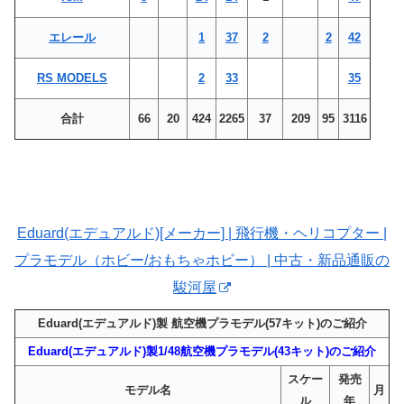
エレール
1
37
2
2
42
RS MODELS
2
33
35
合計
66
20
424
2265
37
209
95
3116
Eduard(エデュアルド)[メーカー] | 飛行機・ヘリコプター |
プラモデル（ホビー/おもちゃホビー） | 中古・新品通販の
駿河屋
Eduard(エデュアルド)製 航空機プラモデル(57キット)のご紹介
Eduard(エデュアルド)製1/48航空機プラモデル(43キット)のご紹介
スケー
発売
モデル名
月
ル
年