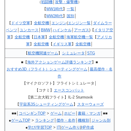
（
戦闘機
│
攻撃・爆撃機
）
【
WW1時代
】
一覧
│
【
WW2時代
】
国別
│
【
ドイツ空軍
】
全航空機
│
エンジン
(
エンジン一覧
│
ダイムラー
ベンツ
│
ユンカース
│
BMW
│
ハインケル
│
アーガス
)【
イタリア空
軍
】
全航空機
【
日本軍
】
全航空機
│
海軍航空機一覧
【
アメリカ
軍
】
全航空機
【
イギリス軍
】
全航空機
│
【
航空機関連ゲーム
】
シミュレータ
│
STG
■【
海外アクションゲーム評価ランキング
】■
おすすめ3D（フライト）シューティングゲーム
│
最高傑作・名
作
【マイクロソフト】フライトシミュレータ│
【コナミ】
エースコンバット
【第二次大戦フライト】IL-2 Sturmovik
【
宇宙系3Sシューティングゲーム
】
スターウォーズ
■■│
コペンギンTOP
>
ゲーム
│
ホビー
│
書籍・マンガ
│■■
●
ゲームTOP
>
ランキング
│
傑作・名作
│
機種別
│
ジャンル別
●
学び/学習TOP
>
IT
|
ゲーム作り
|
HP作成