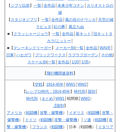
【
ジブリ以前
】
一覧
│
全作品
│
未来少年コナン
│
カリオストロの
城
【
スタジオジブリ
】
一覧
│
全作品
│
風の谷のナウシカ
│
天空の城
ラピュタ
│
紅の豚
│
風立ちぬ
■【
クラッシャージョウ
】
一覧
│
全作品
│
新キット
│
旧キットタ
カラ/ニットー
│
■【
マシーネンクリーガー
】
メーカー別
(
一覧
│
全作品
│
WAVE
│
日東
│
ハセガワ
│
ブリックワークス
│
ラブラブガーデン
│
その他
)
スケール別
(
一覧
│
全作品
│
1/20
│
1/35
）
【
飛行機関連資料
】
【
空戦
】
1914-45年
│
WW1
│
WW2
│
【
レシプロ時代：1914-45年
】
時代別
│
国別
│
時代別
（
まとめ
│
WW1
│戦間期│
WW2
）
【国別
】
アメリカ
（
戦闘機
│
攻撃・爆撃機
）│
イギリス
（
戦闘機
│
攻撃・
爆撃機
）│
ドイツ
（
戦闘機
│
攻撃・爆撃機
）│
ソ連
（
戦闘機
│
攻
撃・爆撃機
）│
フランス
（
戦闘機
）│日本（戦闘機）│
イタリア