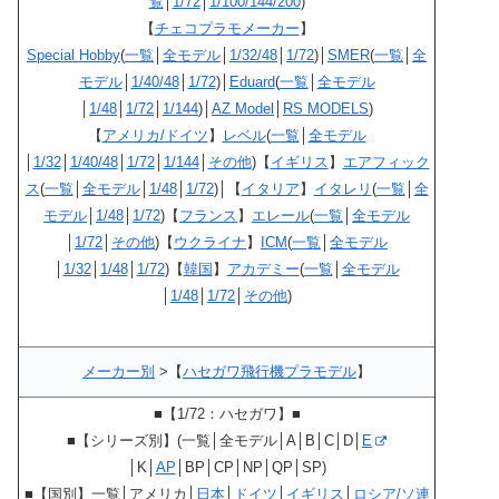
覧
│
1/72
│
1/100/144/200
)
【
チェコプラモメーカー
】
Special Hobby
(
一覧
│
全モデル
│
1/32/48
│
1/72
)│
SMER
(
一覧
│
全
モデル
│
1/40/48
│
1/72
)│
Eduard
(
一覧
│
全モデル
│
1/48
│
1/72
│
1/144
)│
AZ Model
│
RS MODELS
)
【
アメリカ/ドイツ
】
レベル
(
一覧
│
全モデル
│
1/32
│
1/40/48
│
1/72
│
1/144
│
その他
)【
イギリス
】
エアフィック
ス
(
一覧
│
全モデル
│
1/48
│
1/72
)│【
イタリア
】
イタレリ
(
一覧
│
全
モデル
│
1/48
│
1/72
)【
フランス
】
エレール
(
一覧
│
全モデル
│
1/72
│
その他
)【
ウクライナ
】
ICM
(
一覧
│
全モデル
│
1/32
│
1/48
│
1/72
)【
韓国
】
アカデミー
(
一覧
│
全モデル
│
1/48
│
1/72
│
その他
)
メーカー別
>【
ハセガワ飛行機プラモデル
】
■【1/72：ハセガワ】■
■【シリーズ別】(一覧│全モデル│A│B│C│D│
E
│K│
AP
│BP│CP│NP│QP│SP)
■【国別】一覧│アメリカ│
日本
│
ドイツ
│
イギリス
│
ロシア/ソ連