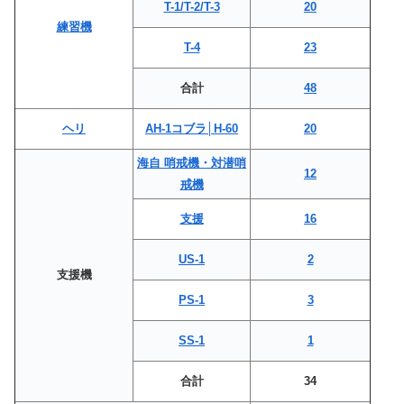
T-1/T-2/T-3
20
練習機
T-4
23
合計
48
ヘリ
AH-1コブラ│H-60
20
海自 哨戒機・対潜哨
12
戒機
支援
16
US-1
2
支援機
PS-1
3
SS-1
1
合計
34