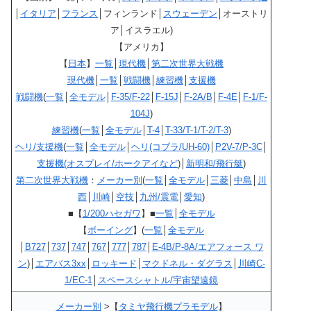
│
イタリア
│
フランス
│フィンランド│
スウェーデン
│オーストリ
ア│イスラエル)
【アメリカ】
【
日本
】
一覧
│
現代機
│
第二次世界大戦機
現代機
│
一覧
│
戦闘機
│
練習機
│
支援機
戦闘機
(
一覧
│
全モデル
│
F-35/F-22
│
F-15J
│
F-2A/B
│
F-4E
│
F-1/F-
104J
)
練習機
(
一覧
│
全モデル
│
T-4
│
T-33/T-1/T-2/T-3
)
ヘリ/支援機
(
一覧
│
全モデル
│
ヘリ(コブラ/UH-60)
│
P2V-7/P-3C
│
支援機(オスプレイ/ホークアイなど
)│
新明和/飛行艇
)
第二次世界大戦機
：
メーカー別
(
一覧
│
全モデル
│
三菱
│
中島
│
川
西
│
川崎
│
空技
│
九州/震電
│
愛知
)
■【
1/200ハセガワ
】■
一覧
│
全モデル
【
ボーイング
】(
一覧
│
全モデル
│
B727
│
737
│
747
│
767
│
777
│
787
│
E-4B/P-8A/エアフォース ワ
ン
)│
エアバス3xx
│
ロッキード
│
マクドネル・ダグラス
│
川崎C-
1/EC-1
│
スペースシャトル/宇宙望遠鏡
メーカー別
>【
タミヤ飛行機プラモデル
】