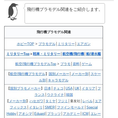
飛行機プラモデル関連をご紹介します。
飛行機プラモデル関連
ホビーTOP
>
プラモデル
│
ミリタリー
│
エアガン
ミリタリーTop
＞
戦車・ミリタリー
│
航空機/飛行機
│
船/潜水艦
航空/飛行機プラモデルTop
>
プラモ
│
資料
│
ゲーム
【
航空/飛行機プラモデル
】
国別メーカー
│
メーカー別
│
スケー
ル別
│
キャラモデル
【
国別プラモメーカー
】
日本
│
チェコ
│
USA
│
UK
│
イタリア
│
フ
ランス
│
ウクライナ
│
韓国
【
メーカー別
】
ハセガワ
│
タミヤ
│
フジミ
│童友社│
レベル
│
エア
フィックス
│
イタレリ
│
SMER
│
ファインモールド
│
Special
Hobby
│
アオシマ
│
Eduard
│
プラッツ
│
アカデミー
│
ICM
│
エレー