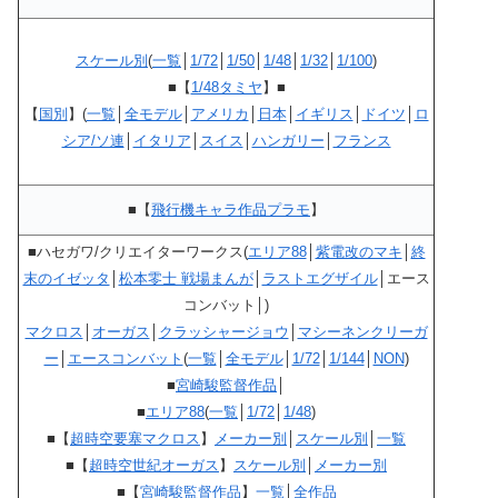
スケール別
(
一覧
│
1/72
│
1/50
│
1/48
│
1/32
│
1/100
)
■【
1/48タミヤ
】■
【
国別
】(
一覧
│
全モデル
│
アメリカ
│
日本
│
イギリス
│
ドイツ
│
ロ
シア/ソ連
│
イタリア
│
スイス
│
ハンガリー
│
フランス
■【
飛行機キャラ作品プラモ
】
■ハセガワ/クリエイターワークス(
エリア88
│
紫電改のマキ
│
終
末のイゼッタ
│
松本零士 戦場まんが
│
ラストエグザイル
│エース
コンバット│)
マクロス
│
オーガス
│
クラッシャージョウ
│
マシーネンクリーガ
ー
│
エースコンバット
(
一覧
│
全モデル
│
1/72
│
1/144
│
NON
)
■
宮崎駿監督作品
│
■
エリア88
(
一覧
│
1/72
│
1/48
)
■【
超時空要塞マクロス
】
メーカー別
│
スケール別
│
一覧
■【
超時空世紀オーガス
】
スケール別
│
メーカー別
■【
宮崎駿監督作品
】
一覧
│
全作品