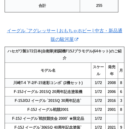
合計
255
イーグル `アグレッサー | おもちゃホビー | 中古・新品通
販の駿河屋
ハセガワ製1/72日本(自衛隊)戦闘機F15Jプラモデル(64キット)のご紹
介
スケー
発売
モデル名
月
ル
年
川崎T-4 `F-2/F-15迷彩コンボ` (2機セット)
1/72
2008
8
F-15Jイーグル 201SQ 20周年記念塗装機
1/72
2006
6
F-15J/DJ イーグル `201SQ 30周年記念`
1/72
2016
3
F-15J イーグル戦競2001
1/72
2001
8
F-15J イーグル`戦技競技会 2000` ★限定品
1/72
F-15J イーグル`306SQ 40周年記念塗装`
1/72
2021
9