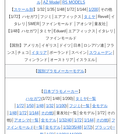
ル
│
AZ Model
│
RS MODELS
【
スケール別
】1/32│1/35│1/48│1/72│1/144│
1/200
│その他
【1/72】ハセガワ│フジミ│エアフィックス│
タミヤ
│Revell│イ
タレリ│SMER│ファインモールド │アオシマ│童友社│
【1/48】ハセガワ│タミヤ│Eduard│エアフィックス│イタレリ│
ファインモールド
【国別】アメリカ│イギリス│ドイツ│日本│ロシア/ソ連│フラ
ンス│チェコ│
イタリア
│ポーランド│スペイン│
スウェーデン
│
フィンランド│オーストリア│イスラエル│
【
国別プラモメーカーモデル
】
【
日本プラモメーカー
】
ハセガワ
(1/72│1/48│1/200)│
タミヤ
(
一覧
│
1/72
│
1/50
│
1/48
│
1/32
│
1/100
)│
フジミ
(
一覧
│
全モデル
│
1/48
│
1/72
│
1/144
│
その他
)│童友社(一覧│全モデル│1/72│その
他)│
アオシマ
(
一覧
│
全モデル
│
1/32/40
│
1/72
│
1/144
│
その他
)│
フ
ァインモールド
(
一覧
│
全モデル
│
1/32/35/48
│
1/72
)│
プラッツ
(
一