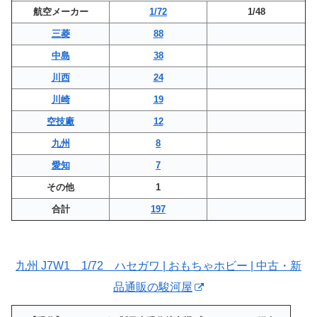
航空メーカー
1/72
1/48
三菱
88
中島
38
川西
24
川崎
19
空技廠
12
九州
8
愛知
7
その他
1
合計
197
九州 J7W1 1/72 ハセガワ | おもちゃホビー | 中古・新
品通販の駿河屋