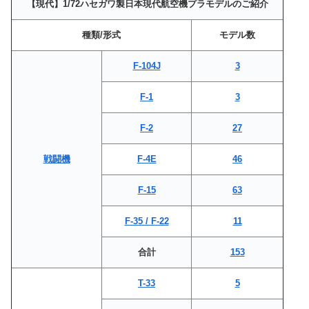
【現代】1/72ハセガワ製日本現代航空機プラモデルのご紹介
種類/形式
モデル数
F-104J
3
F-1
3
F-2
27
戦闘機
F-4E
46
F-15
63
F-35 / F-22
11
合計
153
T-33
5