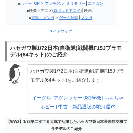
●
ホビーTOP
>
プラモデル
│
ミリタリー
│
エアガン
●映像＞アニメ(
ロボットアニメ
)│映画│
●
書籍・マンガ
>
ゲーム雑誌
│
マンガ
サイトマップ
ハセガワ製1/72日本(自衛隊)戦闘機F15Jプラモ
デル(64キット)のご紹介
ハセガワ製1/72日本(自衛隊)戦闘機F15Jプラ
モデル(64キット)をご紹介します。
イーグル `アグレッサー 081号機 | おもちゃ
ホビー | 中古・新品通販の駿河屋
【WW2】1/72第二次世界大戦で活躍したハセガワ製日本帝国航空機プ
ラモデルのご紹介