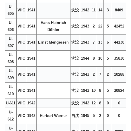
U-
VIIC
1941
沈没
1942
11
14
3
8409
605
U-
Hans-Heinrich
VIIC
1941
沈没
1943
2
22
5
42452
606
Döhler
U-
VIIC
1941
Ernst Mengersen
沈没
1943
7
13
6
44138
607
U-
VIIC
1941
沈没
1944
8
10
5
35830
608
U-
VIIC
1941
沈没
1943
2
7
2
10288
609
U-
VIIC
1941
沈没
1943
10
8
5
30824
610
U-611
VIIC
1942
沈没
1942
12
8
0
0
U-
VIIC
1942
Herbert Werner
自沈
1945
5
2
0
0
612
U-