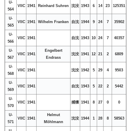
U-
VIIC
1941
Reinhard Suhren
沈没
1943
6
14
23
125351
564
U-
VIIC
1941
Wilhelm Franken
自沈
1944
9
24
7
35902
565
U-
VIIC
1941
自沈
1943
10
24
7
40357
566
U-
Engelbert
VIIC
1941
沈没
1941
12
21
2
6809
567
Endrass
U-
VIIC
1941
沈没
1942
5
29
4
9503
568
U-
VIIC
1941
自沈
1943
5
22
2
5442
569
U-
VIIC
1941
捕獲
1941
8
27
0
0
570
U-
Helmut
VIIC
1941
沈没
1944
1
28
8
58563
571
Möhlmann
U-