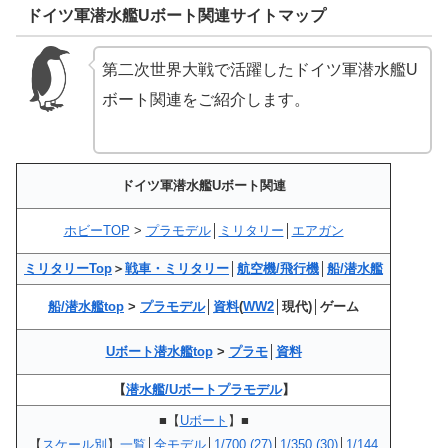
ドイツ軍潜水艦Uボート関連サイトマップ
第二次世界大戦で活躍したドイツ軍潜水艦U
ボート関連をご紹介します。
ドイツ軍潜水艦Uボート関連
ホビーTOP
>
プラモデル
│
ミリタリー
│
エアガン
ミリタリーTop
＞
戦車・ミリタリー
│
航空機/飛行機
│
船/潜水艦
船/潜水艦top
>
プラモデル
│
資料
(
WW2
│現代)│ゲーム
Uボート潜水艦top
>
プラモ
│
資料
【
潜水艦/Uボートプラモデル
】
■【
Uボート
】■
【
スケール別
】
一覧
│
全モデル
│
1/700 (27)
│
1/350 (30)
│
1/144