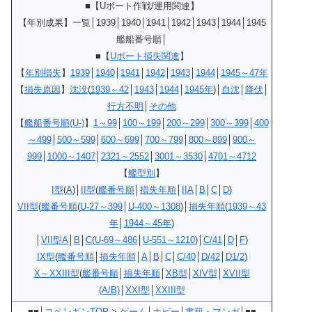
■【Uボート作戦/運用関連】
【年別成果】一覧│1939│1940│1941│1942│1943│1944│1945
艦船番号順│
■
【
Uボート損失関連
】
【
年別損失
】
1939
│
1940
│
1941
│
1942
│
1943
│
1944
│
1945～47年
【
損失原因
】
沈没
(
1939～42
│
1943
│
1944
│
1945年
)│
自沈
│
降伏
│
行方不明
│
その他
【
艦船番号順(U-)
】
1～99
│
100～199
│
200～299
│
300～399
│
400
～499
│
500～599
│
600～699
│
700～799
│
800～899
│
900～
999
│
1000～1407
│
2321～2552
│
3001～3530
│
4701～4712
【
艦型別
】
I型
(
A
)│
II型
(
艦番号順
│
損失年順
│
IIA
│
B
│
C
│
D
)
VII型
(
艦番号順
(
U-27～399
│
U-400～1308
)│
損失年順
(
1939～43
年
│
1944～45年
)
│
VII型A
│
B
│
C
(
U-69～486
│
U-551～1210
)│
C/41
│
D
│
F
)
IX型
(
艦番号順
│
損失年順
│
A
│
B
│
C
│
C/40
│
D/42
│
D1/2
)
X～XXIII型
(
艦番号順
│
損失年順
│
XB型
│
XIV型
│
XVII型
(A/B)
│
XXI型
│
XXIII型
■■│
コペンギンTOP
>
ゲーム
│
ホビー
│
書籍・マンガ
│■■