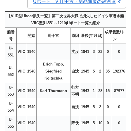
Uボート VII | 中古・新品通販の駿河屋
【VIID型Uboat損失一覧】第二次世界大戦で損失したドイツ軍潜水艦
VIIC型(U-551～1210)Uボート一覧の紹介
船番
成果隻数/ト
開始
司令官
原因
最後(年月日)
号
ン
U-
VIIC
1940
沈没
1941
3
23
0
0
551
Erich Topp,
U-
VIIC
1940
Siegfried
自沈
1945
5
2
35
192376
552
Koitschka
U-
行方
VIIC
1940
Karl Thurmann
1943
1
28
15
87977
553
不明
U-
VIIC
1940
自沈
1945
5
2
0
0
554
U-
VIIC
1940
降伏
1945
5
10
0
0
555