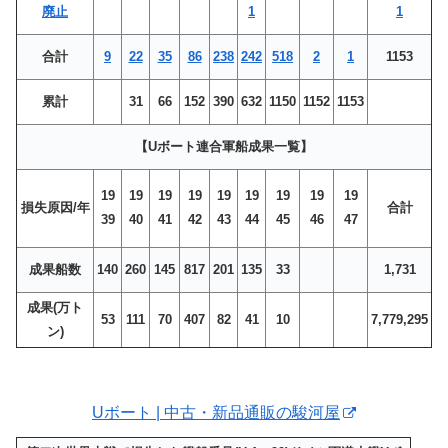
廃止
1
1
合計
9
22
35
86
238
242
518
2
1
1153
累計
31
66
152
390
632
1150
1152
1153
【Uボート連合軍船成果一覧】
19
19
19
19
19
19
19
19
19
損失原因/年
合計
39
40
41
42
43
44
45
46
47
成果船数
140
260
145
817
201
135
33
1,731
成果(万ト
53
111
70
407
82
41
10
7,779,295
ン)
Uボート | 中古・新品通販の駿河屋