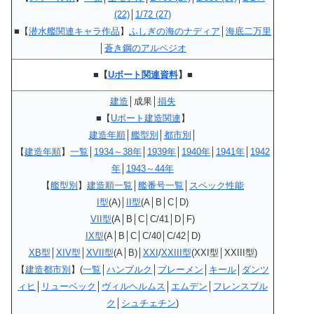
(22)
│
1/72 (27)
■【
潜水艦関連キャラ作品
】
ふしぎの海のナディア
│
海底二万里
│
蒼き鋼のアルペジオ
■【
Uボート関連資料
】■
建造
│成果│
損失
■
【
Uボート建造関連
】
建造年順
│
艦型別
│
都市別
│
【
建造年順
】
一覧
│
1934～38年
│
1939年
│
1940年
│
1941年
│
1942
年
│
1943～44年
【
艦型別
】
建造順一覧
│
艦番号一覧
│
スペック性能
I型
(A)│
II型
(A│B│C│D)
VII型
(A│B│C│C/41│D│F)
IX型
(A│B│C│C/40│C/42│D)
XB
型
│
XIV
型
│
XVII型
(A│B)│
XXI
/
XXIII型
(XXI型│XXIII型)
【
建造都市別
】(
一覧
│
ハンブルク
│
ブレーメン
│
キール
│
ダンツ
ィヒ
│
リューベック
│
ヴィルヘルムス
│
エムデン
│
フレンスブル
ク
│
シュチェチン
)