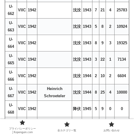
U-
VIIC
1942
沈没
1943
7
21
4
25783
662
U-
VIIC
1942
沈没
1943
5
8
2
10924
663
U-
VIIC
1942
沈没
1943
8
9
3
19325
664
U-
VIIC
1942
沈没
1943
3
22
1
7134
665
U-
VIIC
1942
沈没
1944
2
10
2
6604
666
U-
Heinrich
VIIC
1942
沈没
1944
8
25
4
10000
667
Schroeteler
U-
VIIC
1942
降伏
1945
5
9
0
0
668
U-
行方
VIIC
1942
1943
9
8
0
0
669
不明
プライバシーポリシー
全カテゴリ一覧
お問い合わせ
│Kopenguin.com