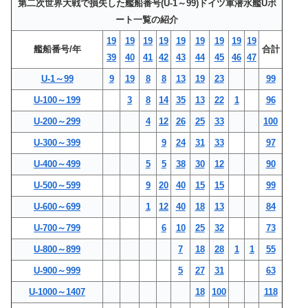
第二次世界大戦で損失した艦船番号(U-1～99)ドイツ軍潜水艦Uボ
ート一覧の紹介
19
19
19
19
19
19
19
19
19
艦船番号/年
合計
39
40
41
42
43
44
45
46
47
U-1～99
9
19
8
8
13
19
23
99
U-100～199
3
8
14
35
13
22
1
96
U-200～299
4
12
26
25
33
100
U-300～399
9
24
31
33
97
U-400～499
5
5
38
30
12
90
U-500～599
9
20
40
15
15
99
U-600～699
1
12
40
18
13
84
U-700～799
6
10
25
32
73
U-800～899
7
18
28
1
1
55
U-900～999
5
27
31
63
U-1000～1407
18
100
118