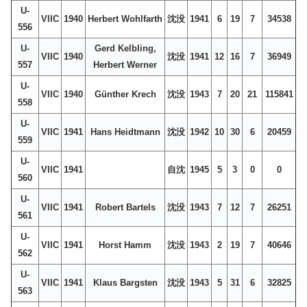
U-
VIIC
1940
Herbert Wohlfarth
沈没
1941
6
19
7
34538
556
U-
Gerd Kelbling,
VIIC
1940
沈没
1941
12
16
7
36949
557
Herbert Werner
U-
VIIC
1940
Günther Krech
沈没
1943
7
20
21
115841
558
U-
VIIC
1941
Hans Heidtmann
沈没
1942
10
30
6
20459
559
U-
VIIC
1941
自沈
1945
5
3
0
0
560
U-
VIIC
1941
Robert Bartels
沈没
1943
7
12
7
26251
561
U-
VIIC
1941
Horst Hamm
沈没
1943
2
19
7
40646
562
U-
VIIC
1941
Klaus Bargsten
沈没
1943
5
31
6
32825
563