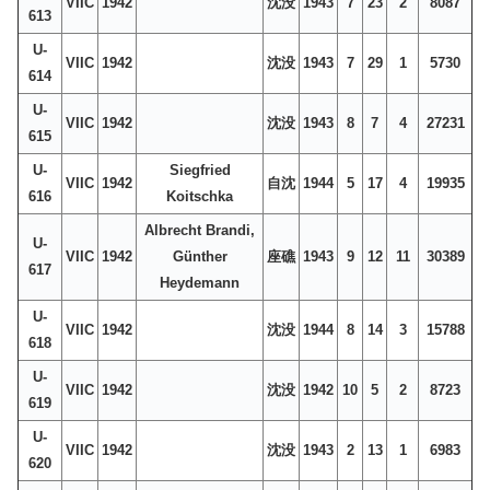
VIIC
1942
沈没
1943
7
23
2
8087
613
U-
VIIC
1942
沈没
1943
7
29
1
5730
614
U-
VIIC
1942
沈没
1943
8
7
4
27231
615
U-
Siegfried
VIIC
1942
自沈
1944
5
17
4
19935
616
Koitschka
Albrecht Brandi,
U-
VIIC
1942
Günther
座礁
1943
9
12
11
30389
617
Heydemann
U-
VIIC
1942
沈没
1944
8
14
3
15788
618
U-
VIIC
1942
沈没
1942
10
5
2
8723
619
U-
VIIC
1942
沈没
1943
2
13
1
6983
620