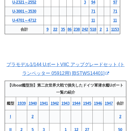
U-2321～2552
3
94
97
U-3001～3530
71
71
U-4701～4712
11
11
合計
9
22
35
86
238
242
518
2
1
1153
プラモデル1/144 UボートVIIC アップグレードセット (ト
ランペッター 05912用) [BSTWS14401]
【Uboat艦型別】第二次世界大戦で損失したドイツ軍潜水艦Uボート
一覧の紹介
艦型
1939
1940
1941
1942
1943
1944
1945
1946
1947
合計
I
2
2
II
2
5
3
1
12
27
50