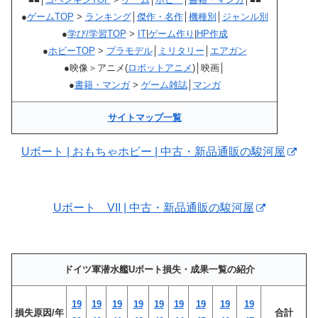
●
ゲームTOP
>
ランキング
│
傑作・名作
│
機種別
│
ジャンル別
●
学び/学習TOP
>
IT
|
ゲーム作り
|
HP作成
●
ホビーTOP
>
プラモデル
│
ミリタリー
│
エアガン
●映像＞アニメ(
ロボットアニメ
)│映画│
●
書籍・マンガ
>
ゲーム雑誌
│
マンガ
サイトマップ一覧
Uボート | おもちゃホビー | 中古・新品通販の駿河屋
Uボート VII | 中古・新品通販の駿河屋
ドイツ軍潜水艦Uボート損失・成果一覧の紹介
19
19
19
19
19
19
19
19
19
損失原因/年
合計