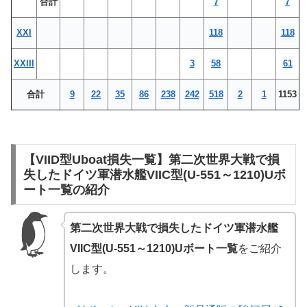
合計
7
7
XXI
118
118
XXIII
3
58
61
合計
9
22
35
86
238
242
518
2
1
1153
【VIID型Uboat損失一覧】第二次世界大戦で損
失したドイツ軍潜水艦VIIC型(U-551～1210)Uボ
ート一覧の紹介
第二次世界大戦で損失したドイツ軍潜水艦
VIIC型(U-551～1210)Uボート一覧
をご紹介
します。