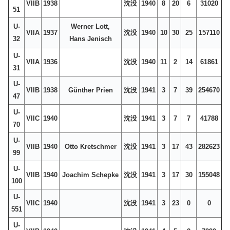
VIIB
1938
沈没
1940
8
20
6
31020
51
U-
Werner Lott,
VIIA
1937
沈没
1940
10
30
25
157110
32
Hans Jenisch
U-
VIIA
1936
沈没
1940
11
2
14
61861
31
U-
VIIB
1938
Günther Prien
沈没
1941
3
7
39
254670
47
U-
VIIC
1940
沈没
1941
3
7
7
41788
70
U-
VIIB
1940
Otto Kretschmer
沈没
1941
3
17
43
282623
99
U-
VIIB
1940
Joachim Schepke
沈没
1941
3
17
30
155048
100
U-
VIIC
1940
沈没
1941
3
23
0
0
551
U-