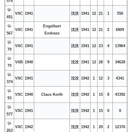
574
U-
VIIC
1941
沈没
1941
12
21
1
550
451
U-
Engelbert
VIIC
1941
沈没
1941
12
21
2
6809
567
Endrass
U-
VIIC
1941
沈没
1941
12
23
4
13964
79
U-
VIIB
1940
沈没
1941
12
28
9
34628
75
U-
VIIC
1941
沈没
1942
1
12
3
4341
374
U-
VIIC
1940
Claus Korth
沈没
1942
1
15
8
43392
93
U-
VIIC
1941
沈没
1942
1
15
0
0
577
U-
VIIC
1942
沈没
1942
1
20
2
12376
263