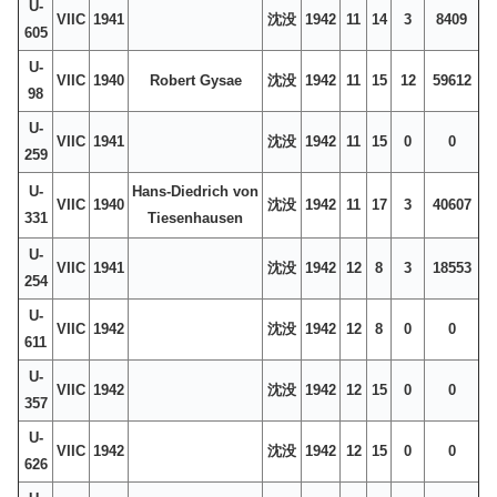
U-
VIIC
1941
沈没
1942
11
14
3
8409
605
U-
VIIC
1940
Robert Gysae
沈没
1942
11
15
12
59612
98
U-
VIIC
1941
沈没
1942
11
15
0
0
259
U-
Hans-Diedrich von
VIIC
1940
沈没
1942
11
17
3
40607
331
Tiesenhausen
U-
VIIC
1941
沈没
1942
12
8
3
18553
254
U-
VIIC
1942
沈没
1942
12
8
0
0
611
U-
VIIC
1942
沈没
1942
12
15
0
0
357
U-
VIIC
1942
沈没
1942
12
15
0
0
626