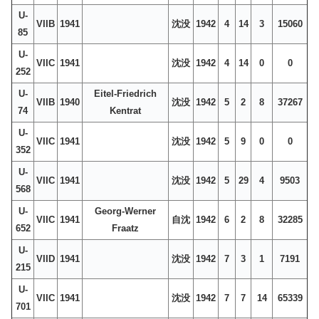
U-
VIIB
1941
沈没
1942
4
14
3
15060
85
U-
VIIC
1941
沈没
1942
4
14
0
0
252
U-
Eitel-Friedrich
VIIB
1940
沈没
1942
5
2
8
37267
74
Kentrat
U-
VIIC
1941
沈没
1942
5
9
0
0
352
U-
VIIC
1941
沈没
1942
5
29
4
9503
568
U-
Georg-Werner
VIIC
1941
自沈
1942
6
2
8
32285
652
Fraatz
U-
VIID
1941
沈没
1942
7
3
1
7191
215
U-
VIIC
1941
沈没
1942
7
7
14
65339
701