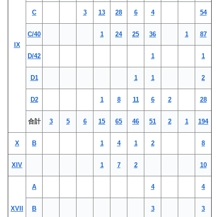
C
3
13
28
6
4
54
C/40
1
24
25
36
1
87
IX
D/42
1
1
D1
1
1
2
D2
1
8
11
6
2
28
合計
3
5
6
15
65
46
51
2
1
194
X
B
1
4
1
2
8
XIV
1
7
2
10
A
4
4
XVII
B
3
3