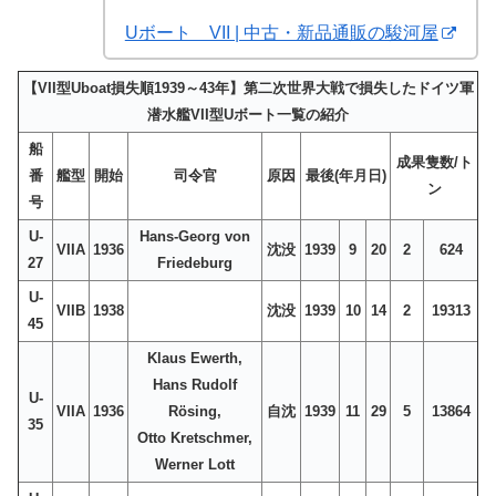
Uボート VII | 中古・新品通販の駿河屋
【VII型Uboat損失順1939～43年】第二次世界大戦で損失したドイツ軍
潜水艦VII型Uボート一覧の紹介
船
成果隻数/ト
番
艦型
開始
司令官
原因
最後(年月日)
ン
号
U-
Hans-Georg von
VIIA
1936
沈没
1939
9
20
2
624
27
Friedeburg
U-
VIIB
1938
沈没
1939
10
14
2
19313
45
Klaus Ewerth,
Hans Rudolf
U-
VIIA
1936
Rösing,
自沈
1939
11
29
5
13864
35
Otto Kretschmer,
Werner Lott