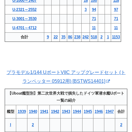
U-1000～1407
18
100
118
U-2321～2552
3
94
97
U-3001～3530
71
71
U-4701～4712
11
11
合計
9
22
35
86
238
242
518
2
1
1153
プラモデル1/144 UボートVIIC アップグレードセット (ト
ランペッター 05912用) [BSTWS14401]
【Uboat艦型別】第二次世界大戦で損失したドイツ軍潜水艦Uボート
一覧の紹介
艦型
1939
1940
1941
1942
1943
1944
1945
1946
1947
合計
I
2
2