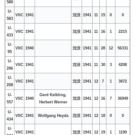
580
U-
VIIC
1941
沈没
1941
11
15
0
0
583
U-
VIIC
1941
沈没
1941
11
16
1
2215
433
U-
VIIC
1940
沈没
1941
11
28
12
56331
95
U-
VIIC
1941
沈没
1941
11
30
3
4208
206
U-
VIIC
1941
沈没
1941
12
7
1
3872
208
U-
Gerd Kelbling,
VIIC
1940
沈没
1941
12
16
7
36949
557
Herbert Werner
U-
VIIC
1941
Wolfgang Heyda
沈没
1941
12
18
0
0
434
U-
VIIC
1941
沈没
1941
12
19
1
1190