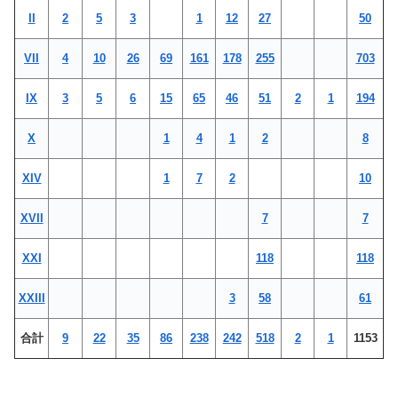
II
2
5
3
1
12
27
50
VII
4
10
26
69
161
178
255
703
IX
3
5
6
15
65
46
51
2
1
194
X
1
4
1
2
8
XIV
1
7
2
10
XVII
7
7
XXI
118
118
XXIII
3
58
61
合計
9
22
35
86
238
242
518
2
1
1153