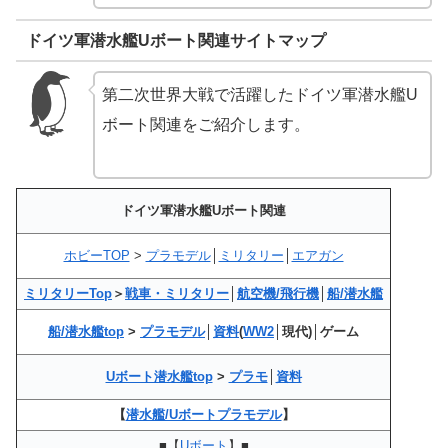
ドイツ軍潜水艦Uボート関連サイトマップ
第二次世界大戦で活躍したドイツ軍潜水艦U
ボート関連をご紹介します。
ドイツ軍潜水艦Uボート関連
ホビーTOP
>
プラモデル
│
ミリタリー
│
エアガン
ミリタリーTop
＞
戦車・ミリタリー
│
航空機/飛行機
│
船/潜水艦
船/潜水艦top
>
プラモデル
│
資料
(
WW2
│現代)│ゲーム
Uボート潜水艦top
>
プラモ
│
資料
【
潜水艦/Uボートプラモデル
】
■【
Uボート
】■