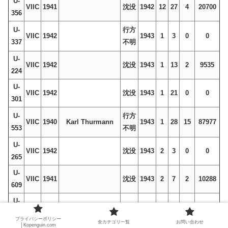
U-
VIIC
1941
沈没
1942
12
27
4
20700
356
U-
行方
VIIC
1942
1943
1
3
0
0
337
不明
U-
VIIC
1942
沈没
1943
1
13
2
9535
224
U-
VIIC
1942
沈没
1943
1
21
0
0
301
U-
行方
VIIC
1940
Karl Thurmann
1943
1
28
15
87977
553
不明
U-
VIIC
1942
沈没
1943
2
3
0
0
265
U-
VIIC
1941
沈没
1943
2
7
2
10288
609
U-
VIIC
1942
沈没
1943
2
7
9
46160
624
プライバシーポリシー
全カテゴリ一覧
お問い合わせ
│Kopenguin.com