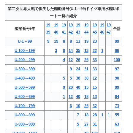
第二次世界大戦で損失した艦船番号(U-1～99)ドイツ軍潜水艦Uボ
ート一覧の紹介
19
19
19
19
19
19
19
19
19
艦船番号/年
合計
39
40
41
42
43
44
45
46
47
U-1～99
9
19
8
8
13
19
23
99
U-100～199
3
8
14
35
13
22
1
96
U-200～299
4
12
26
25
33
100
U-300～399
9
24
31
33
97
U-400～499
5
5
38
30
12
90
U-500～599
9
20
40
15
15
99
U-600～699
1
12
40
18
13
84
U-700～799
6
10
25
32
73
U-800～899
7
18
28
1
1
55
U-900～999
5
27
31
63