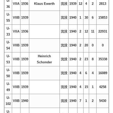
U-
VIIA
1936
Klaus Ewerth
沈没
1939
12
4
2
2813
36
U-
VIIB
1939
沈没
1940
1
30
6
15853
55
U-
VIIA
1936
沈没
1940
2
12
11
22931
33
U-
VIIB
1939
沈没
1940
2
20
0
0
54
U-
Heinrich
VIIB
1939
沈没
1940
2
23
8
35338
53
Schonder
U-
VIIB
1939
沈没
1940
4
6
4
16089
50
U-
VIIB
1939
沈没
1940
4
15
1
4258
49
U-
VIIB
1940
沈没
1940
7
1
2
5430
102
U-