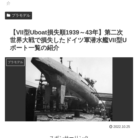
介
プラモデル
【VII型Uboat損失順1939～43年】第二次
世界大戦で損失したドイツ軍潜水艦VII型U
ボート一覧の紹介
プラモデル
2022.10.25
スポンサーリンク