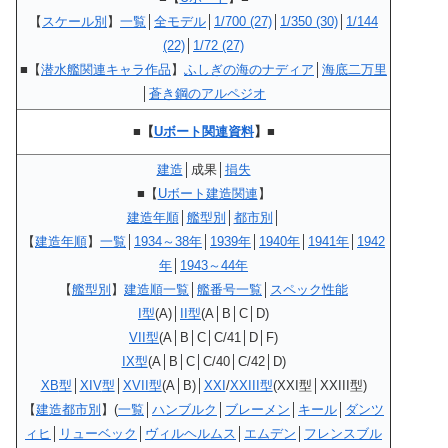
【
スケール別
】
一覧
│
全モデル
│
1/700 (27)
│
1/350 (30)
│
1/144
(22)
│
1/72 (27)
■【
潜水艦関連キャラ作品
】
ふしぎの海のナディア
│
海底二万里
│
蒼き鋼のアルペジオ
■【
Uボート関連資料
】■
建造
│成果│
損失
■
【
Uボート建造関連
】
建造年順
│
艦型別
│
都市別
│
【
建造年順
】
一覧
│
1934～38年
│
1939年
│
1940年
│
1941年
│
1942
年
│
1943～44年
【
艦型別
】
建造順一覧
│
艦番号一覧
│
スペック性能
I型
(A)│
II型
(A│B│C│D)
VII型
(A│B│C│C/41│D│F)
IX型
(A│B│C│C/40│C/42│D)
XB
型
│
XIV
型
│
XVII型
(A│B)│
XXI
/
XXIII型
(XXI型│XXIII型)
【
建造都市別
】(
一覧
│
ハンブルク
│
ブレーメン
│
キール
│
ダンツ
ィヒ
│
リューベック
│
ヴィルヘルムス
│
エムデン
│
フレンスブル