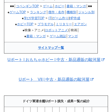
■■│
コペンギンTOP
>
ゲーム
│
ホビー
│
書籍・マンガ
│■■
●
ゲームTOP
>
ランキング
│
傑作・名作
│
機種別
│
ジャンル別
●
学び/学習TOP
>
IT
|
ゲーム作り
|
HP作成
●
ホビーTOP
>
プラモデル
│
ミリタリー
│
エアガン
●映像＞アニメ(
ロボットアニメ
)│映画│
●
書籍・マンガ
>
ゲーム雑誌
│
マンガ
サイトマップ一覧
Uボート | おもちゃホビー | 中古・新品通販の駿河屋
Uボート VII | 中古・新品通販の駿河屋
ドイツ軍潜水艦Uボート損失・成果一覧の紹介