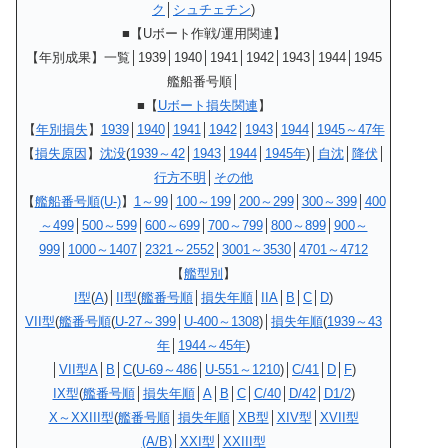
ク
│
シュチェチン
)
■【Uボート作戦/運用関連】
【年別成果】一覧│1939│1940│1941│1942│1943│1944│1945
艦船番号順│
■
【
Uボート損失関連
】
【
年別損失
】
1939
│
1940
│
1941
│
1942
│
1943
│
1944
│
1945～47年
【
損失原因
】
沈没
(
1939～42
│
1943
│
1944
│
1945年
)│
自沈
│
降伏
│
行方不明
│
その他
【
艦船番号順(U-)
】
1～99
│
100～199
│
200～299
│
300～399
│
400
～499
│
500～599
│
600～699
│
700～799
│
800～899
│
900～
999
│
1000～1407
│
2321～2552
│
3001～3530
│
4701～4712
【
艦型別
】
I型
(
A
)│
II型
(
艦番号順
│
損失年順
│
IIA
│
B
│
C
│
D
)
VII型
(
艦番号順
(
U-27～399
│
U-400～1308
)│
損失年順
(
1939～43
年
│
1944～45年
)
│
VII型A
│
B
│
C
(
U-69～486
│
U-551～1210
)│
C/41
│
D
│
F
)
IX型
(
艦番号順
│
損失年順
│
A
│
B
│
C
│
C/40
│
D/42
│
D1/2
)
X～XXIII型
(
艦番号順
│
損失年順
│
XB型
│
XIV型
│
XVII型
(A/B)
│
XXI型
│
XXIII型