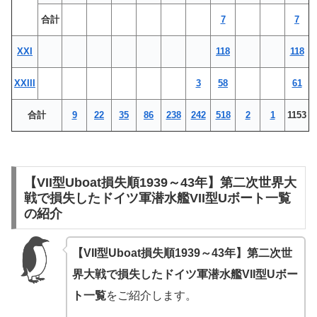
合計
7
7
XXI
118
118
XXIII
3
58
61
合計
9
22
35
86
238
242
518
2
1
1153
【VII型Uboat損失順1939～43年】第二次世界大
戦で損失したドイツ軍潜水艦VII型Uボート一覧
の紹介
【VII型Uboat損失順1939～43年】第二次世
界大戦で損失したドイツ軍潜水艦VII型Uボー
ト一覧
をご紹介します。