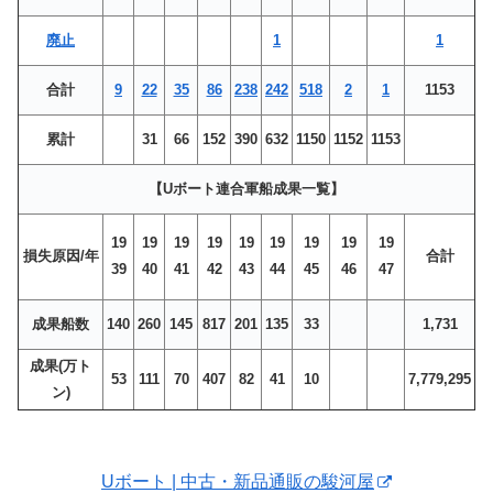
廃止
1
1
合計
9
22
35
86
238
242
518
2
1
1153
累計
31
66
152
390
632
1150
1152
1153
【Uボート連合軍船成果一覧】
19
19
19
19
19
19
19
19
19
損失原因/年
合計
39
40
41
42
43
44
45
46
47
成果船数
140
260
145
817
201
135
33
1,731
成果(万ト
53
111
70
407
82
41
10
7,779,295
ン)
Uボート | 中古・新品通販の駿河屋