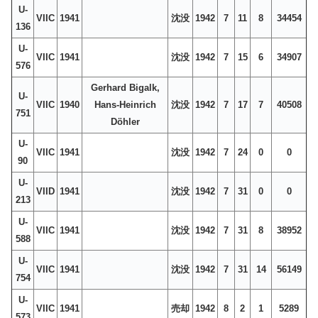
U-
VIIC
1941
沈没
1942
7
11
8
34454
136
U-
VIIC
1941
沈没
1942
7
15
6
34907
576
Gerhard Bigalk,
U-
VIIC
1940
Hans-Heinrich
沈没
1942
7
17
7
40508
751
Döhler
U-
VIIC
1941
沈没
1942
7
24
0
0
90
U-
VIID
1941
沈没
1942
7
31
0
0
213
U-
VIIC
1941
沈没
1942
7
31
8
38952
588
U-
VIIC
1941
沈没
1942
7
31
14
56149
754
U-
VIIC
1941
売却
1942
8
2
1
5289
573