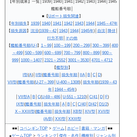
【年別成果】一覧│1939│1940│1941│1942│1943│1944│1945
艦船番号順│
■
【
Uボート損失関連
】
【
年別損失
】
1939
│
1940
│
1941
│
1942
│
1943
│
1944
│
1945～47年
【
損失原因
】
沈没
(
1939～42
│
1943
│
1944
│
1945年
)│
自沈
│
降伏
│
行方不明
│
その他
【
艦船番号順(U-)
】
1～99
│
100～199
│
200～299
│
300～399
│
400
～499
│
500～599
│
600～699
│
700～799
│
800～899
│
900～
999
│
1000～1407
│
2321～2552
│
3001～3530
│
4701～4712
【
艦型別
】
I型
(
A
)│
II型
(
艦番号順
│
損失年順
│
IIA
│
B
│
C
│
D
)
VII型
(
艦番号順
(
U-27～399
│
U-400～1308
)│
損失年順
(
1939～43
年
│
1944～45年
)
│
VII型A
│
B
│
C
(
U-69～486
│
U-551～1210
)│
C/41
│
D
│
F
)
IX型
(
艦番号順
│
損失年順
│
A
│
B
│
C
│
C/40
│
D/42
│
D1/2
)
X～XXIII型
(
艦番号順
│
損失年順
│
XB型
│
XIV型
│
XVII型
(A/B)
│
XXI型
│
XXIII型
■■│
コペンギンTOP
>
ゲーム
│
ホビー
│
書籍・マンガ
│■■
●
ゲームTOP
>
ランキング
│
傑作・名作
│
機種別
│
ジャンル別