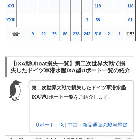
XXI
118
118
XXIII
3
58
61
合計
9
22
35
86
238
242
518
2
1
1153
【IXA型Uboat損失一覧】第二次世界大戦で損
失したドイツ軍潜水艦IXA型Uボート一覧の紹介
第二次世界大戦で損失したドイツ軍潜水艦
IXA型Uボート一覧
をご紹介します。
Uボート IX | 中古・新品通販の駿河屋