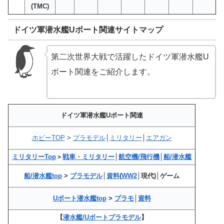
(TMC)
ドイツ軍潜水艦Uボート関連サイトマップ
第二次世界大戦で活躍したドイツ軍潜水艦U
ボート関連をご紹介します。
ドイツ軍潜水艦Uボート関連
ホビーTOP
>
プラモデル
│
ミリタリー
│
エアガン
ミリタリーTop
＞
戦車・ミリタリー
│
航空機/飛行機
│
船/潜水艦
船/潜水艦top
>
プラモデル
│
資料
(
WW2
│現代)│ゲーム
Uボート潜水艦top
>
プラモ
│
資料
【
潜水艦/Uボートプラモデル
】