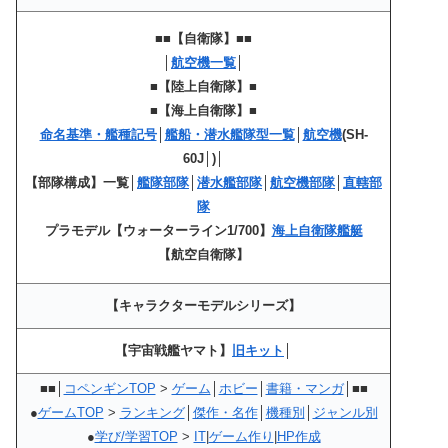
■■【自衛隊】■■
│
航空機一覧
│
■【陸上自衛隊】■
■【海上自衛隊】■
命名基準・艦種記号
│
艦船・潜水艦隊型一覧
│
航空機
(SH-
60J│)│
【部隊構成】一覧│
艦隊部隊
│
潜水艦部隊
│
航空機部隊
│
直轄部
隊
プラモデル【ウォーターライン1/700】
海上自衛隊艦艇
【航空自衛隊】
【キャラクターモデルシリーズ】
【宇宙戦艦ヤマト】
旧キット
│
■■│
コペンギンTOP
>
ゲーム
│
ホビー
│
書籍・マンガ
│■■
●
ゲームTOP
>
ランキング
│
傑作・名作
│
機種別
│
ジャンル別
●
学び/学習TOP
>
IT
|
ゲーム作り
|
HP作成