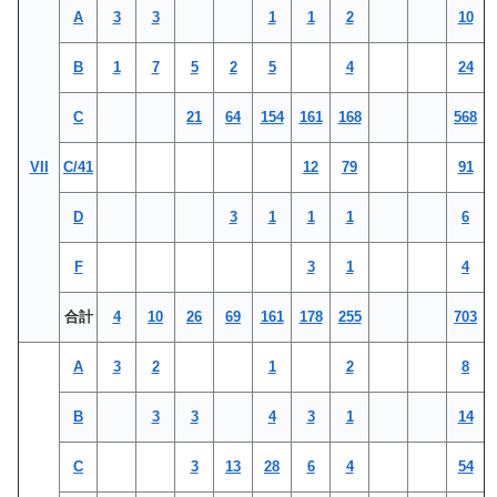
A
3
3
1
1
2
10
B
1
7
5
2
5
4
24
C
21
64
154
161
168
568
VII
C/41
12
79
91
D
3
1
1
1
6
F
3
1
4
合計
4
10
26
69
161
178
255
703
A
3
2
1
2
8
B
3
3
4
3
1
14
C
3
13
28
6
4
54