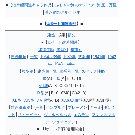
■【
潜水艦関連キャラ作品
】
ふしぎの海のナディア
│
海底二万里
│
蒼き鋼のアルペジオ
■【
Uボート関連資料
】■
建造
│成果│
損失
■
【
Uボート建造関連
】
建造年順
│
艦型別
│
都市別
│
【
建造年順
】
一覧
│
1934～38年
│
1939年
│
1940年
│
1941年
│
1942
年
│
1943～44年
【
艦型別
】
建造順一覧
│
艦番号一覧
│
スペック性能
I型
(A)│
II型
(A│B│C│D)
VII型
(A│B│C│C/41│D│F)
IX型
(A│B│C│C/40│C/42│D)
XB
型
│
XIV
型
│
XVII型
(A│B)│
XXI
/
XXIII型
(XXI型│XXIII型)
【
建造都市別
】(
一覧
│
ハンブルク
│
ブレーメン
│
キール
│
ダンツ
ィヒ
│
リューベック
│
ヴィルヘルムス
│
エムデン
│
フレンスブル
ク
│
シュチェチン
)
■【Uボート作戦/運用関連】