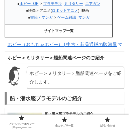
●
ホビーTOP
>
プラモデル
│
ミリタリー
│
エアガン
●映像＞アニメ(
ロボットアニメ
)│映画│
●
書籍・マンガ
>
ゲーム雑誌
│
マンガ
サイトマップ一覧
ホビー（おもちゃホビー） | 中古・新品通販の駿河屋
ホビー＞ミリタリー＞艦船関連ページのご紹介
ホビー＞ミリタリー＞艦船関連ページをご紹
介します。
船・潜水艦プラモデルのご紹介
船・潜水艦プラモデルのご紹介
船・潜水艦プラモデルのご紹介ご訪問ありがとうございま
す。今回は、船・潜水艦プラモデルをご紹介します。プラ
モデル1/700 ドイツ海軍 戦艦 ビスマルク 1941 豪華版
プライバシーポリシー
全カテゴリ一覧
お問い合わせ
│Kopenguin.com