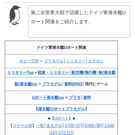
第二次世界大戦で活躍したドイツ軍潜水艦U
ボート関連をご紹介します。
ドイツ軍潜水艦Uボート関連
ホビーTOP
>
プラモデル
│
ミリタリー
│
エアガン
ミリタリーTop
＞
戦車・ミリタリー
│
航空機/飛行機
│
船/潜水艦
船/潜水艦top
>
プラモデル
│
資料
(
WW2
│現代)│ゲーム
Uボート潜水艦top
>
プラモ
│
資料
【
潜水艦/Uボートプラモデル
】
■【
Uボート
】■
【
スケール別
】
一覧
│
全モデル
│
1/700 (27)
│
1/350 (30)
│
1/144
(22)
│
1/72 (27)