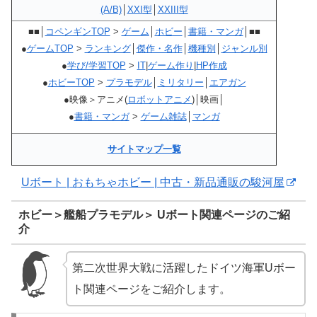
(A/B)
│
XXI型
│
XXIII型
■■│
コペンギンTOP
>
ゲーム
│
ホビー
│
書籍・マンガ
│■■
●
ゲームTOP
>
ランキング
│
傑作・名作
│
機種別
│
ジャンル別
●
学び/学習TOP
>
IT
|
ゲーム作り
|
HP作成
●
ホビーTOP
>
プラモデル
│
ミリタリー
│
エアガン
●映像＞アニメ(
ロボットアニメ
)│映画│
●
書籍・マンガ
>
ゲーム雑誌
│
マンガ
サイトマップ一覧
Uボート | おもちゃホビー | 中古・新品通販の駿河屋
ホビー＞艦船プラモデル＞ Uボート関連ページのご紹
介
第二次世界大戦に活躍したドイツ海軍Uボー
ト関連ページをご紹介します。