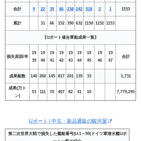
合計
9
22
35
86
238
242
518
2
1
1153
累計
31
66
152
390
632
1150
1152
1153
【Uボート連合軍船成果一覧】
19
19
19
19
19
19
19
19
19
損失原因/年
合計
39
40
41
42
43
44
45
46
47
成果船数
140
260
145
817
201
135
33
1,731
成果(万ト
53
111
70
407
82
41
10
7,779,295
ン)
Uボート | 中古・新品通販の駿河屋
第二次世界大戦で損失した艦船番号(U-1～99)ドイツ軍潜水艦Uボ