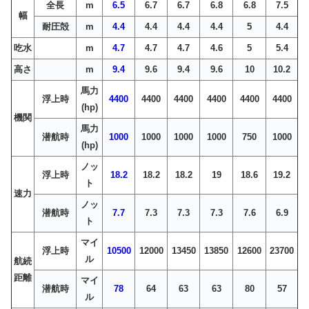
全長
m
6.5
6.7
6.7
6.8
6.8
7.5
幅
耐圧殻
m
4.4
4.4
4.4
4.4
5
4.4
吃水
m
4.7
4.7
4.7
4.6
5
5.4
高さ
m
9.4
9.6
9.4
9.6
10
10.2
馬力
浮上時
4400
4400
4400
4400
4400
4400
(hp)
機関
馬力
潜航時
1000
1000
1000
1000
750
1000
(hp)
ノッ
浮上時
18.2
18.2
18.2
19
18.6
19.2
ト
速力
ノッ
潜航時
7.7
7.3
7.3
7.3
7.6
6.9
ト
マイ
浮上時
10500
12000
13450
13850
12600
23700
ル
航続
距離
マイ
潜航時
78
64
63
63
80
57
ル