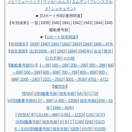
ィヒ
│
リューベック
│
ヴィルヘルムス
│
エムデン
│
フレンスブル
ク
│
シュチェチン
)
■【Uボート作戦/運用関連】
【年別成果】一覧│1939│1940│1941│1942│1943│1944│1945
艦船番号順│
■
【
Uボート損失関連
】
【
年別損失
】
1939
│
1940
│
1941
│
1942
│
1943
│
1944
│
1945～47年
【
損失原因
】
沈没
(
1939～42
│
1943
│
1944
│
1945年
)│
自沈
│
降伏
│
行方不明
│
その他
【
艦船番号順(U-)
】
1～99
│
100～199
│
200～299
│
300～399
│
400
～499
│
500～599
│
600～699
│
700～799
│
800～899
│
900～
999
│
1000～1407
│
2321～2552
│
3001～3530
│
4701～4712
【
艦型別
】
I型
(
A
)│
II型
(
艦番号順
│
損失年順
│
IIA
│
B
│
C
│
D
)
VII型
(
艦番号順
(
U-27～399
│
U-400～1308
)│
損失年順
(
1939～43
年
│
1944～45年
)
│
VII型A
│
B
│
C
(
U-69～486
│
U-551～1210
)│
C/41
│
D
│
F
)
IX型
(
艦番号順
│
損失年順
│
A
│
B
│
C
│
C/40
│
D/42
│
D1/2
)
X～XXIII型
(
艦番号順
│
損失年順
│
XB型
│
XIV型
│
XVII型