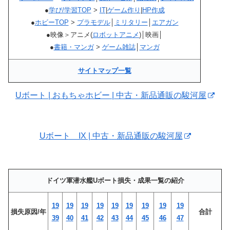
●
学び/学習TOP
>
IT
|
ゲーム作り
|
HP作成
●
ホビーTOP
>
プラモデル
│
ミリタリー
│
エアガン
●映像＞アニメ(
ロボットアニメ
)│映画│
●
書籍・マンガ
>
ゲーム雑誌
│
マンガ
サイトマップ一覧
Uボート | おもちゃホビー | 中古・新品通販の駿河屋
Uボート IX | 中古・新品通販の駿河屋
ドイツ軍潜水艦Uボート損失・成果一覧の紹介
19
19
19
19
19
19
19
19
19
損失原因/年
合計
39
40
41
42
43
44
45
46
47