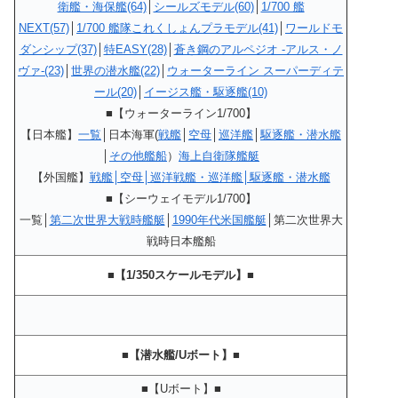
衛艦・海保艦(64)
│
シールズモデル(60)
│
1/700 艦
NEXT(57)
│
1/700 艦隊これくしょんプラモデル(41)
│
ワールドモ
ダンシップ(37)
│
特EASY(28)
│
蒼き鋼のアルペジオ -アルス・ノ
ヴァ-(23)
│
世界の潜水艦(22)
│
ウォーターライン スーパーディテ
ール(20)
│
イージス艦・駆逐艦(10)
■【ウォーターライン1/700】
【日本艦】
一覧
│日本海軍(
戦艦
│
空母
│
巡洋艦
│
駆逐艦・潜水艦
│
その他艦船
）
海上自衛隊艦艇
【外国艦】
戦艦│空母│巡洋戦艦・巡洋艦│駆逐艦・潜水艦
■【シーウェイモデル1/700】
一覧│
第二次世界大戦時艦艇
│
1990年代米国艦艇
│第二次世界大
戦時日本艦船
■【1/350スケールモデル】■
■【潜水艦/Uボート】■
■【Uボート】■