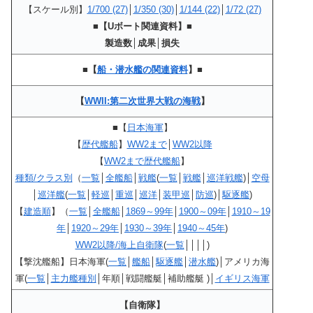
【スケール別】
1/700 (27)
│
1/350 (30)
│
1/144 (22)
│
1/72 (27)
■【Uボート関連資料】■
製造数│成果│損失
■【
船・潜水艦の関連資料
】■
【
WWII:第二次世界大戦の海戦
】
■【
日本海軍
】
【
歴代艦船
】
WW2まで
│
WW2以降
【
WW2まで歴代艦船
】
種類/クラス別
（
一覧
│
全艦船
│
戦艦
(
一覧
│
戦艦
│
巡洋戦艦
)│
空母
│
巡洋艦
(
一覧
│
軽巡
│
重巡
│
巡洋
│
装甲巡
│
防巡
)│
駆逐艦
)
【
建造順
】（
一覧
│
全艦船
│
1869～99年
│
1900～09年
│
1910～19
年
│
1920～29年
│
1930～39年
│
1940～45年
)
WW2以降/海上自衛隊
(
一覧
││││)
【撃沈艦船】日本海軍(
一覧
│
艦船
│
駆逐艦
│
潜水艦
)│アメリカ海
軍(
一覧
│
主力艦種別
│年順│戦闘艦艇│補助艦艇 )│
イギリス海軍
【自衛隊】