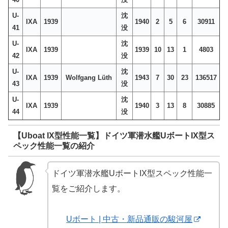
U-
沈
IXA
1939
1940
2
5
6
30911
41
没
U-
沈
IXA
1939
1939
10
13
1
4803
42
没
U-
沈
IXA
1939
Wolfgang Lüth
1943
7
30
23
136517
43
没
U-
沈
IXA
1939
1940
3
13
8
30885
44
没
【Uboat IX型性能一覧】ドイツ軍潜水艦UボートIX型ス
ペック性能一覧の紹介
ドイツ軍潜水艦UボートIX型スペック性能一
覧をご紹介します。
Uボート | 中古・新品通販の駿河屋