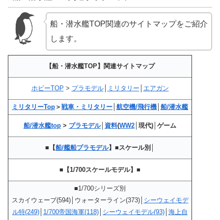
船・潜水艦TOP関連のサイトマップをご紹介
します。
【船・潜水艦TOP】関連サイトマップ
ホビーTOP
>
プラモデル
│
ミリタリー
│
エアガン
ミリタリーTop
＞
戦車・ミリタリー
│
航空機/飛行機
│
船/潜水艦
船/潜水艦top
>
プラモデル
│
資料
(
WW2
│現代)│ゲーム
■【
船/艦船プラモデル
】■スケール別│
■【1/700スケールモデル】■
■1/700シリーズ別
スカイウェーブ(594)│ウォーターライン(373)│
シーウェイモデ
ル特(249)
│
1/700帝国海軍(118)
│
シーウェイモデル(93)
│
海上自