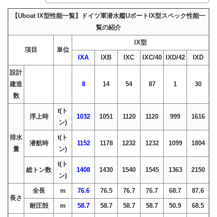
【Uboat IX型性能一覧】ドイツ軍潜水艦UボートIX型スペック性能一
覧の紹介
IX型
項目
単位
IXA
IXB
IXC
IXC/40
IXD/42
IXD
設計
建造
8
14
54
87
1
30
数
t(ト
浮上時
1032
1051
1120
1120
999
1616
ン)
排水
t(ト
潜航時
1152
1178
1232
1232
1099
1804
量
ン)
t(ト
総トン数
1408
1430
1540
1545
1363
2150
ン)
全長
m
76.6
76.5
76.7
76.7
68.7
87.6
長さ
耐圧殻
m
58.7
58.7
58.7
58.7
50.9
68.5