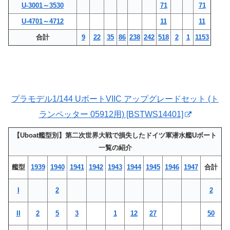
U-3001～3530
71
71
U-4701～4712
11
11
合計
9
22
35
86
238
242
518
2
1
1153
プラモデル1/144 UボートVIIC アップグレードセット (ト
ランペッター 05912用) [BSTWS14401]
【Uboat艦型別】第二次世界大戦で損失したドイツ軍潜水艦Uボート
一覧の紹介
艦型
1939
1940
1941
1942
1943
1944
1945
1946
1947
合計
I
2
2
II
2
5
3
1
12
27
50