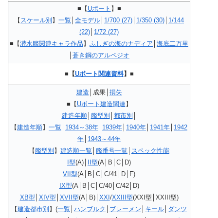
■【
Uボート
】■
【
スケール別
】
一覧
│
全モデル
│
1/700 (27)
│
1/350 (30)
│
1/144
(22)
│
1/72 (27)
■【
潜水艦関連キャラ作品
】
ふしぎの海のナディア
│
海底二万里
│
蒼き鋼のアルペジオ
■【
Uボート関連資料
】■
建造
│成果│
損失
■
【
Uボート建造関連
】
建造年順
│
艦型別
│
都市別
│
【
建造年順
】
一覧
│
1934～38年
│
1939年
│
1940年
│
1941年
│
1942
年
│
1943～44年
【
艦型別
】
建造順一覧
│
艦番号一覧
│
スペック性能
I型
(A)│
II型
(A│B│C│D)
VII型
(A│B│C│C/41│D│F)
IX型
(A│B│C│C/40│C/42│D)
XB
型
│
XIV
型
│
XVII型
(A│B)│
XXI
/
XXIII型
(XXI型│XXIII型)
【
建造都市別
】(
一覧
│
ハンブルク
│
ブレーメン
│
キール
│
ダンツ