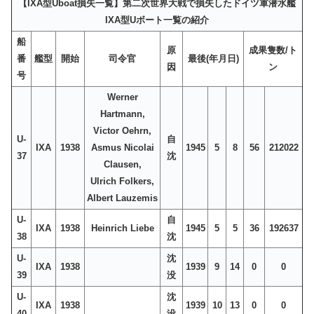
【IXA型Uboat損失一覧】第二次世界大戦で損失したドイツ軍潜水艦
IXA型Uボート一覧の紹介
船
原
成果隻数/ト
番
艦型
開始
司令官
最後(年月日)
因
ン
号
Werner
Hartmann,
Victor Oehrn,
U-
自
IXA
1938
Asmus Nicolai
1945
5
8
56
212022
37
沈
Clausen,
Ulrich Folkers,
Albert Lauzemis
U-
自
IXA
1938
Heinrich Liebe
1945
5
5
36
192637
38
沈
U-
沈
IXA
1938
1939
9
14
0
0
39
没
U-
沈
IXA
1938
1939
10
13
0
0
40
没