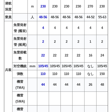
潜航
ｍ
230
230
230
230
270
230
深度
乗員
人
48-56
48-56
48-56
48-56
44-52
55-63
魚雷発射
4
4
4
4
4
4
管 (艦首)
魚雷発射
2
2
2
2
1
2
管 (船尾)
魚雷搭載
22
22
22
22
16
24
数
対空機銃
mm
105/45
105/45
105/45
105/45
なし
105/45
兵装
弾数
110
110
110
110
なし
150
機雷
44
44
44
44
26
48
(TMA)
機雷
(SMA)
機雷